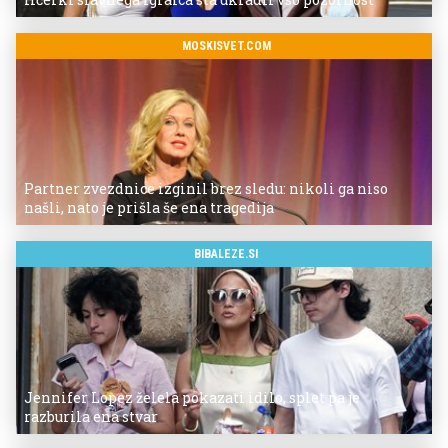
MOSKISVET.COM
Partner zvezdnice izginil brez sledu: nikoli ga niso
našli, nato je prišla še ena tragedija
BIBALEZE.SI
Jennifer Lopez želela pokazati idilo, splet pa je
razburila ena stvar