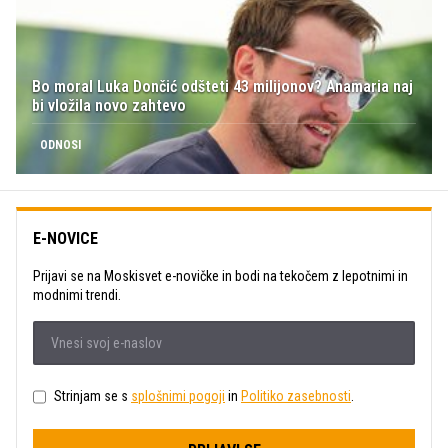
Bo moral Luka Dončić odšteti 43 milijonov? Anamaria naj
bi vložila novo zahtevo
ODNOSI
E-NOVICE
Prijavi se na Moskisvet e-novičke in bodi na tekočem z lepotnimi in
modnimi trendi.
Strinjam se s
splošnimi pogoji
in
Politiko zasebnosti
.