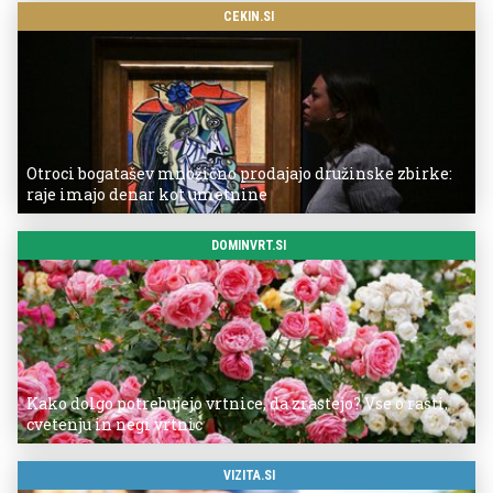
CEKIN.SI
Otroci bogatašev množično prodajajo družinske zbirke:
raje imajo denar kot umetnine
DOMINVRT.SI
Kako dolgo potrebujejo vrtnice, da zrastejo? Vse o rasti,
cvetenju in negi vrtnic
VIZITA.SI