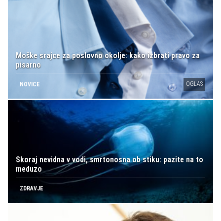
Moške srajce za poslovno okolje: kako izbrati pravo za
pisarno
OGLAS
NOVICE
Skoraj nevidna v vodi, smrtonosna ob stiku: pazite na to
meduzo
ZDRAVJE