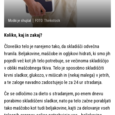
Moški je shujšal
FOTO: Thinkstock
Koliko, kaj in zakaj?
Človeško telo je narejeno tako, da skladišči odvečna
hranila. Beljakovine, maščobe in ogljikovi hidrati, ki smo jih
pojedli več kot jih telo potrebuje, se večinoma skladiščijo
v obliki maščobnega tkiva. Telo je sposobno skladiščiti
krvni sladkor, glukozo, v mišicah in (nekaj malega) v jetrih,
a te zaloge navadno zadostujejo le za 24 ur stradanja.
Če se odločimo za dieto s stradanjem, po enem dnevu
porabimo skladiščeni sladkor, nato pa telo začne porabljati
tako maščobo kot tudi beljakovine, kajti za delovanje vseh