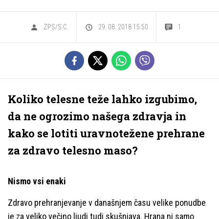
ZPS/S.C.
29. 08. 2018 15.50
1
Koliko telesne teže lahko izgubimo,
da ne ogrozimo našega zdravja in
kako se lotiti uravnotežene prehrane
za zdravo telesno maso?
Nismo vsi enaki
Zdravo prehranjevanje v današnjem času velike ponudbe
je za veliko večino ljudi tudi skušnjava. Hrana ni samo