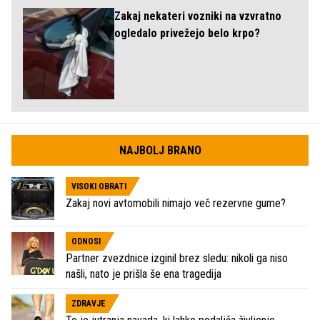
Zakaj nekateri vozniki na vzvratno
ogledalo privežejo belo krpo?
NAJBOLJ BRANO
VISOKI OBRATI
Zakaj novi avtomobili nimajo več rezervne gume?
ODNOSI
Partner zvezdnice izginil brez sledu: nikoli ga niso
našli, nato je prišla še ena tragedija
ZDRAVJE