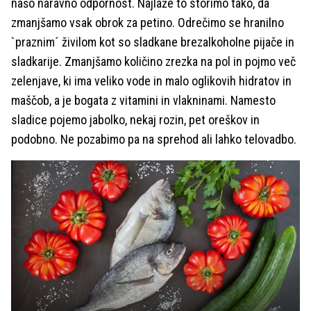
našo naravno odpornost. Najlaže to storimo tako, da
zmanjšamo vsak obrok za petino. Odrečimo se hranilno
`praznim´ živilom kot so sladkane brezalkoholne pijače in
sladkarije. Zmanjšamo količino zrezka na pol in pojmo več
zelenjave, ki ima veliko vode in malo oglikovih hidratov in
maščob, a je bogata z vitamini in vlakninami. Namesto
sladice pojemo jabolko, nekaj rozin, pet oreškov in
podobno. Ne pozabimo pa na sprehod ali lahko telovadbo.