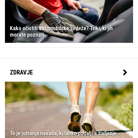
Kako očistiti avtomobilske sedeže? Triki, ki jih
morate poznati
ZDRAVJE
To je jutranja navada, ki lahko podaljša življenje