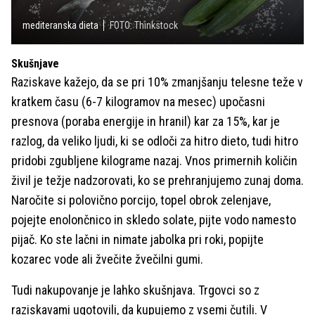
mediteranska dieta
FOTO: Thinkstock
Skušnjave
Raziskave kažejo, da se pri 10% zmanjšanju telesne teže v
kratkem času (6-7 kilogramov na mesec) upočasni
presnova (poraba energije in hranil) kar za 15%, kar je
razlog, da veliko ljudi, ki se odloči za hitro dieto, tudi hitro
pridobi zgubljene kilograme nazaj. Vnos primernih količin
živil je težje nadzorovati, ko se prehranjujemo zunaj doma.
Naročite si polovično porcijo, topel obrok zelenjave,
pojejte enolončnico in skledo solate, pijte vodo namesto
pijač. Ko ste lačni in nimate jabolka pri roki, popijte
kozarec vode ali žvečite žvečilni gumi.
Tudi nakupovanje je lahko skušnjava. Trgovci so z
raziskavami ugotovili, da kupujemo z vsemi čutili. V