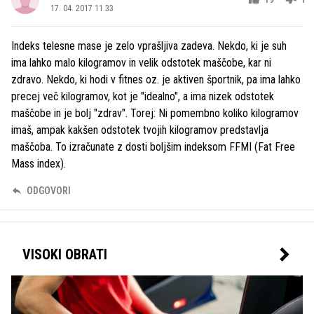
17. 04. 2017 11.33
Indeks telesne mase je zelo vprašljiva zadeva. Nekdo, ki je suh
ima lahko malo kilogramov in velik odstotek maščobe, kar ni
zdravo. Nekdo, ki hodi v fitnes oz. je aktiven športnik, pa ima lahko
precej več kilogramov, kot je "idealno", a ima nizek odstotek
maščobe in je bolj "zdrav". Torej: Ni pomembno koliko kilogramov
imaš, ampak kakšen odstotek tvojih kilogramov predstavlja
maščoba. To izračunate z dosti boljšim indeksom FFMI (Fat Free
Mass index).
ODGOVORI
VISOKI OBRATI