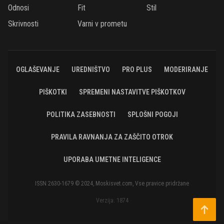
Odnosi
Fit
Stil
Skrivnosti
Varni v prometu
OGLAŠEVANJE
UREDNIŠTVO
PRO PLUS
MODERIRANJE
PIŠKOTKI
SPREMENI NASTAVITVE PIŠKOTKOV
POLITIKA ZASEBNOSTI
SPLOŠNI POGOJI
PRAVILA RAVNANJA ZA ZAŠČITO OTROK
UPORABA UMETNE INTELIGENCE
ISSN 2630-1679 © 2024, Moskisvet.com, Vse pravice pridržane
Verzija: 1874