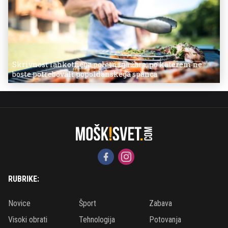
Skrivnost lahkotnega poletnega žara, po katerem ne
boste potrebovali popoldanskega spanca
RUBRIKE:
Novice
Šport
Zabava
Visoki obrati
Tehnologija
Potovanja