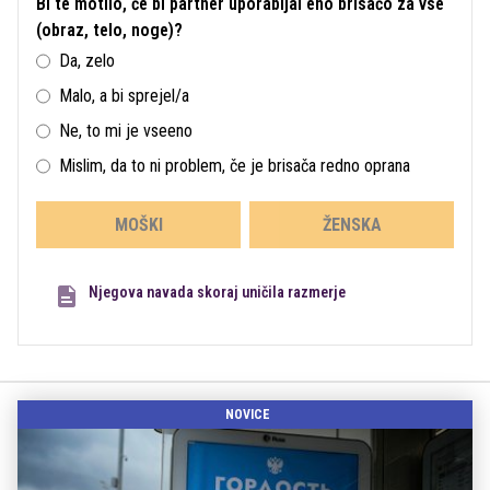
Bi te motilo, če bi partner uporabljal eno brisačo za vse
(obraz, telo, noge)?
Da, zelo
Malo, a bi sprejel/a
Ne, to mi je vseeno
Mislim, da to ni problem, če je brisača redno oprana
MOŠKI
ŽENSKA
Njegova navada skoraj uničila razmerje
NOVICE