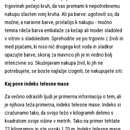
trgovinah pečejo kruh, da vas premami k nepotrebnemu
nakupu slasten vonj kruha. Ali pa barve: ugotovili so, da
močne, a naravne barve, privlačijo k nakupu - močno
temna rdeča barva embalaže za kečap ali moder sladoled
v vitrini s sladoledom. Sprehodite se po trgovini z živili in
med pijačami, ki niso nič drugega kot voda in sladkor
opazujte barve, skoraj za mavrico jih je in vedno bolj
intenzivne so. Skušnjavam nakupa živil, ki jih ne
potrebujete, se boste najlažje izognili, če nakupujete siti.
Kaj pove indeks telesne mase
Za večino odraslih ljudi je primerna informacija o tem, ali
je njihova teža primerna, indeks telesne mase. Indeks si
izračunamo tako, da svojo težo v kilogramih delimo s
kvadratom svoje višine v metrih. Tako na primer tehtate
72 kilogramov in ste visoki 1,70 m. Indeks telesne mase