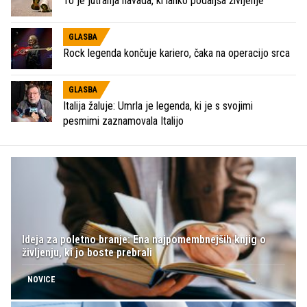
To je jutranja navada, ki lahko podaljša življenje
GLASBA
Rock legenda končuje kariero, čaka na operacijo srca
GLASBA
Italija žaluje: Umrla je legenda, ki je s svojimi
pesmimi zaznamovala Italijo
Ideja za poletno branje: Ena najpomembnejših knjig o
življenju, ki jo boste prebrali
NOVICE