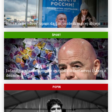
Ruske 'črne vdove': upajo, da jim može čim prej ubijejo
ŠPORT
Infantino zanika navedbe o izplačilu domnevni ljubici z
denarjem Uefe
POPIN