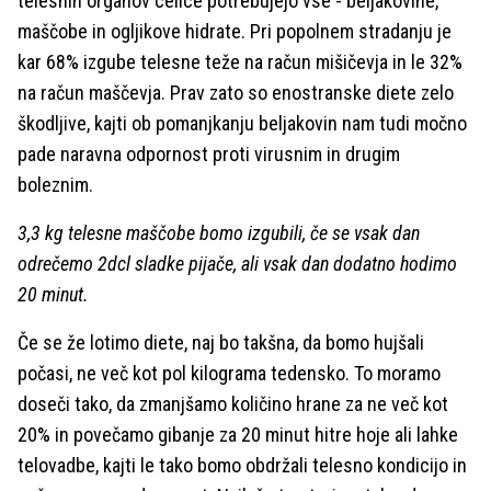
telesnih organov celice potrebujejo vse - beljakovine,
maščobe in ogljikove hidrate. Pri popolnem stradanju je
kar 68% izgube telesne teže na račun mišičevja in le 32%
na račun maščevja. Prav zato so enostranske diete zelo
škodljive, kajti ob pomanjkanju beljakovin nam tudi močno
pade naravna odpornost proti virusnim in drugim
boleznim.
3,3 kg telesne maščobe bomo izgubili, če se vsak dan
odrečemo 2dcl sladke pijače, ali vsak dan dodatno hodimo
20 minut.
Če se že lotimo diete, naj bo takšna, da bomo hujšali
počasi, ne več kot pol kilograma tedensko. To moramo
doseči tako, da zmanjšamo količino hrane za ne več kot
20% in povečamo gibanje za 20 minut hitre hoje ali lahke
telovadbe, kajti le tako bomo obdržali telesno kondicijo in