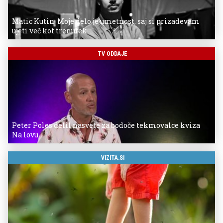
Matic Kutin: Moje delo je umetnost, saj si prizadevam
ujeti več kot trenutek
TV ODDAJE
Peter Poles delil nasvete za bodoče tekmovalce kviza
Na lovu
VIZITA.SI