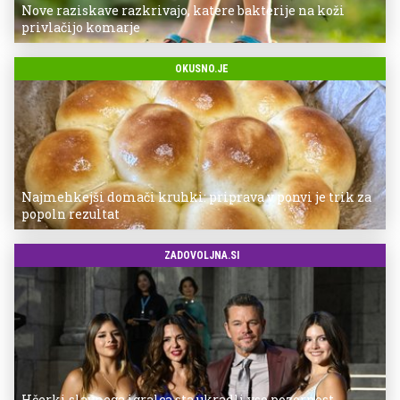
Nove raziskave razkrivajo, katere bakterije na koži
privlačijo komarje
OKUSNO.JE
Najmehkejši domači kruhki: priprava v ponvi je trik za
popoln rezultat
ZADOVOLJNA.SI
Hčerki slavnega igralca sta ukradli vso pozornost