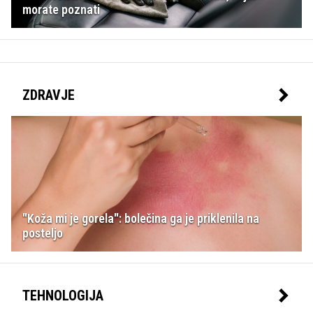
morate poznati
ZDRAVJE
"Koža mi je gorela": bolečina ga je priklenila na
posteljo
TEHNOLOGIJA