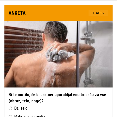
ANKETA
+ Arhiv
Bi te motilo, če bi partner uporabljal eno brisačo za vse
(obraz, telo, noge)?
Da, zelo
Malo, a bi sprejel/a