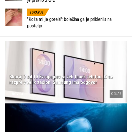
je pravilo 2-2-2
ZDRAVJE
"Koža mi je gorela": bolečina ga je priklenila na
posteljo
Skoraj 7 od 10 Evropejcev si želi tanek telefon, ki se
razpre v velik zaslon: Samsung ima odgovor
OGLAS
NOVICE