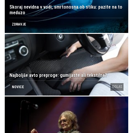
Skoraj nevidna v vodi, smrtonosna ob stiku: pazite na to
meduzo
ZDRAVJE
Najboljše avto preproge: gumijaste ali tekstilne?
OGLAS
NOVICE