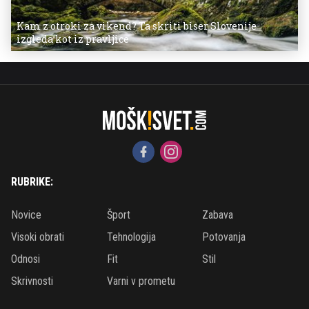
Kam z otroki za vikend? Ta skriti biser Slovenije
izgleda kot iz pravljice
RUBRIKE:
Novice
Šport
Zabava
Visoki obrati
Tehnologija
Potovanja
Odnosi
Fit
Stil
Skrivnosti
Varni v prometu