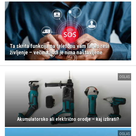
Ta skrita funkcija na telefonu vam lahko reši
življenje – večina ljudi je nima nastavljene
OGLAS
Akumulatorsko ali električno orodje – kaj izbrati?
OGLAS