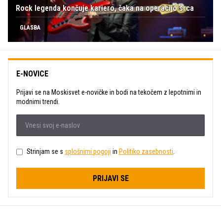
Rock legenda končuje kariero, čaka na operacijo srca
GLASBA
E-NOVICE
Prijavi se na Moskisvet e-novičke in bodi na tekočem z lepotnimi in
modnimi trendi.
Strinjam se s
splošnimi pogoji
in
Politiko zasebnosti
.
PRIJAVI SE