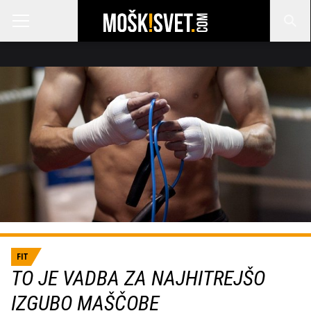
FIT
TO JE VADBA ZA NAJHITREJŠO
IZGUBO MAŠČOBE