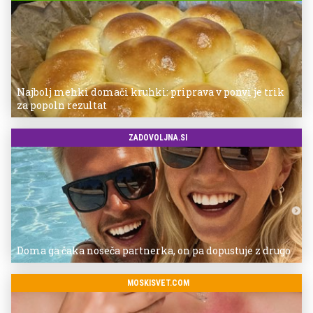
Najbolj mehki domači kruhki: priprava v ponvi je trik
za popoln rezultat
ZADOVOLJNA.SI
Doma ga čaka noseča partnerka, on pa dopustuje z drugo
MOSKISVET.COM