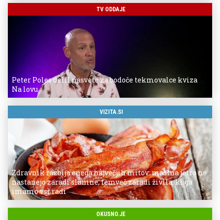
TV ODDAJE
Peter Poles delil nasvete za bodoče tekmovalce kviza
Na lovu
VIZITA.SI
Zdravnik razbija enega največjih mitov: mastna jetra ne
nastanejo zaradi slanine, temveč zaradi živila, ki ga
imamo vsi radi
OKUSNO.JE