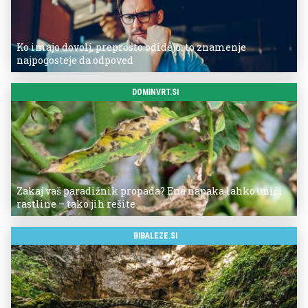
Ko imajo dovolj, preprosto odidejo: to znamenje
najpogosteje da odpoved
DOMINVRT.SI
Zakaj vaš paradižnik propada? Ena napaka lahko uniči
rastline – tako jih rešite
BIBALEZE.SI