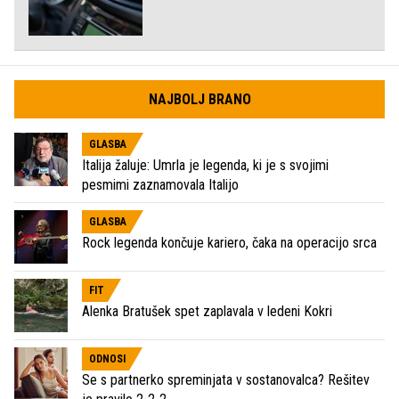
NAJBOLJ BRANO
GLASBA
Italija žaluje: Umrla je legenda, ki je s svojimi
pesmimi zaznamovala Italijo
GLASBA
Rock legenda končuje kariero, čaka na operacijo srca
FIT
Alenka Bratušek spet zaplavala v ledeni Kokri
ODNOSI
Se s partnerko spreminjata v sostanovalca? Rešitev