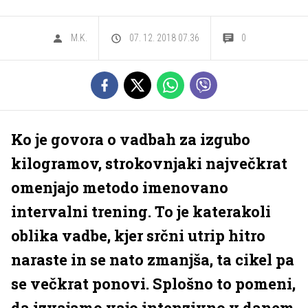
M.K.
07. 12. 2018 07.36
0
Ko je govora o vadbah za izgubo
kilogramov, strokovnjaki največkrat
omenjajo metodo imenovano
intervalni trening. To je katerakoli
oblika vadbe, kjer srčni utrip hitro
naraste in se nato zmanjša, ta cikel pa
se večkrat ponovi. Splošno to pomeni,
da izvajamo vajo intenzivno v danem