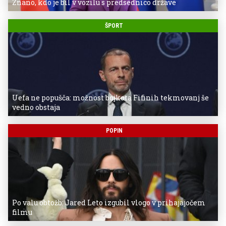
Znano, kdo je bil v vozilu s predsednico države
ŠPORT
Uefa ne popušča: možnost bojkota Fifinih tekmovanj še
vedno obstaja
POPIN
Po valu obtožb: Jared Leto izgubil vlogo v prihajajočem
filmu