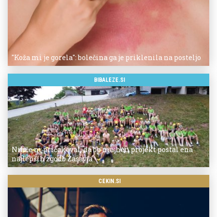
"Koža mi je gorela": bolečina ga je priklenila na posteljo
BIBALEZE.SI
Nihče ni pričakoval, da bo majhen projekt postal ena
najlepših zgodb Zasavja
CEKIN.SI