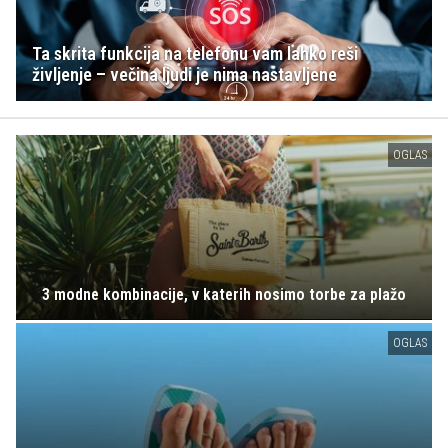
Ta skrita funkcija na telefonu vam lahko reši
življenje – večina ljudi je nima nastavljene
OGLAS
3 modne kombinacije, v katerih nosimo torbe za plažo
OGLAS