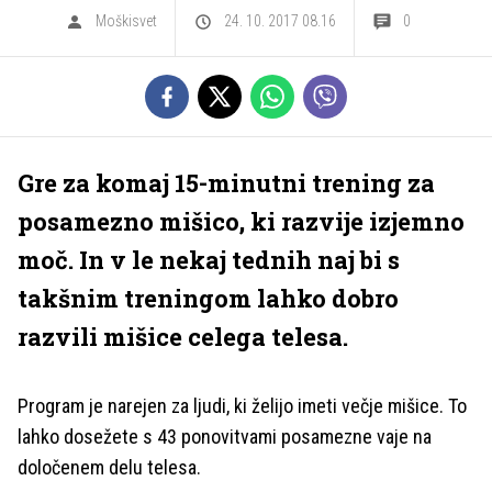
Moškisvet
24. 10. 2017 08.16
0
Gre za komaj 15-minutni trening za
posamezno mišico, ki razvije izjemno
moč. In v le nekaj tednih naj bi s
takšnim treningom lahko dobro
razvili mišice celega telesa.
Program je narejen za ljudi, ki želijo imeti večje mišice. To
lahko dosežete s 43 ponovitvami posamezne vaje na
določenem delu telesa.