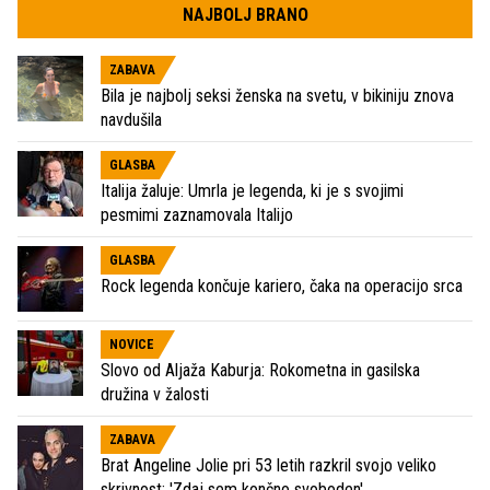
NAJBOLJ BRANO
ZABAVA
Bila je najbolj seksi ženska na svetu, v bikiniju znova
navdušila
GLASBA
Italija žaluje: Umrla je legenda, ki je s svojimi
pesmimi zaznamovala Italijo
GLASBA
Rock legenda končuje kariero, čaka na operacijo srca
NOVICE
Slovo od Aljaža Kaburja: Rokometna in gasilska
družina v žalosti
ZABAVA
Brat Angeline Jolie pri 53 letih razkril svojo veliko
skrivnost: 'Zdaj sem končno svoboden'