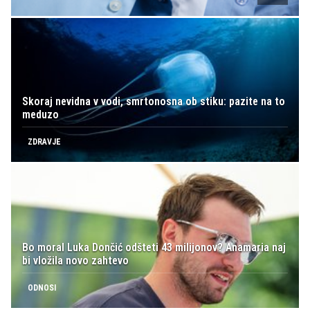
Skoraj nevidna v vodi, smrtonosna ob stiku: pazite na to
meduzo
ZDRAVJE
Bo moral Luka Dončić odšteti 43 milijonov? Anamaria naj
bi vložila novo zahtevo
ODNOSI