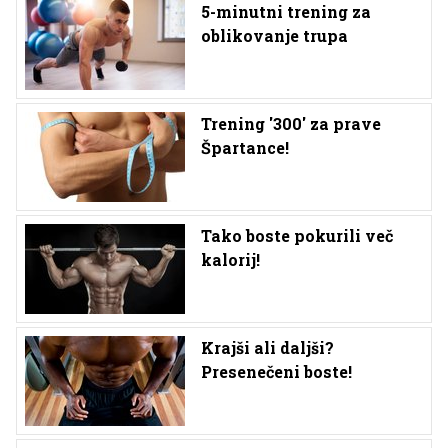
5-minutni trening za
oblikovanje trupa
Trening '300' za prave
Špartance!
Tako boste pokurili več
kalorij!
Krajši ali daljši?
Presenečeni boste!