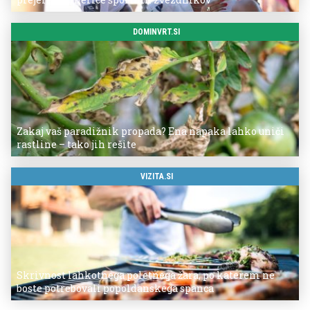
DOMINVRT.SI
Zakaj vaš paradižnik propada? Ena napaka lahko uniči
rastline – tako jih rešite
VIZITA.SI
Skrivnost lahkotnega poletnega žara, po katerem ne
boste potrebovali popoldanskega spanca