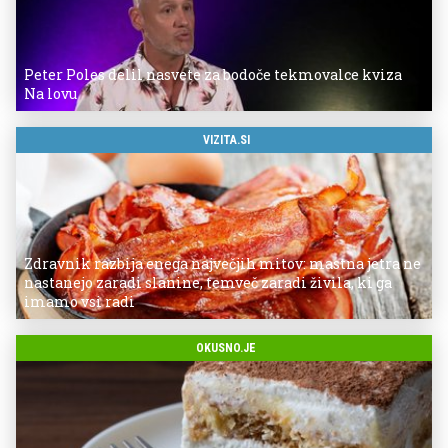
Peter Poles delil nasvete za bodoče tekmovalce kviza
Na lovu
VIZITA.SI
Zdravnik razbija enega največjih mitov: mastna jetra ne
nastanejo zaradi slanine, temveč zaradi živila, ki ga
imamo vsi radi
OKUSNO.JE