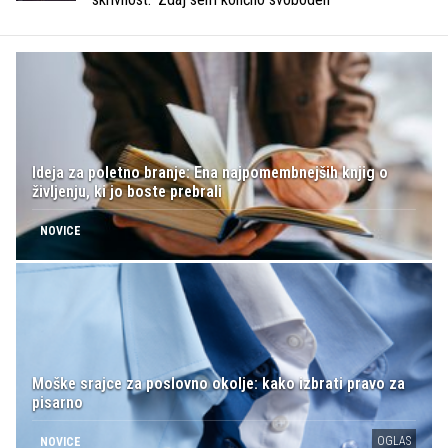
Ideja za poletno branje: Ena najpomembnejših knjig o
življenju, ki jo boste prebrali
NOVICE
Moške srajce za poslovno okolje: kako izbrati pravo za
pisarno
OGLAS
NOVICE