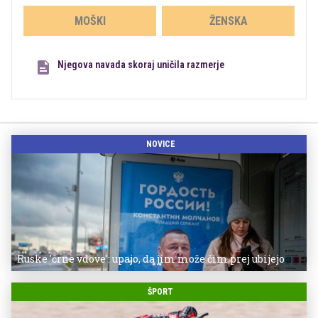
MOŠKI
ŽENSKA
Njegova navada skoraj uničila razmerje
NOVICE
Ruske 'črne vdove': upajo, da jim može čim prej ubijejo
ŠPORT