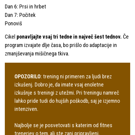
Dan 6: Prsi in hrbet
Dan 7: Počitek
Ponoviš
Cikel
ponavljajte vsaj tri tedne in največ šest tednov.
Če
program izvajate dlje časa, bo prišlo do adaptacije in
zmanjševanja mišičnega tkiva.
OPOZORILO
: trening ni primeren za ljudi brez
izkušenj. Dobro je, da imate vsaj enoletne
izkušnje s treningi z utežmi. Pri treningu namreč
lahko pride tudi do hujših poškodb, saj je izjemno
intenziven.
Najbolje se je posvetovati s katerim od fitnes
trenerjev o tem, ali ste zanj pripravljeni.