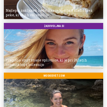
Najlepši zaključek nedeljskega kosila: 8 sladic brez
peke, ki se jih vsi veselijo
ZADOVOLJNA.SI
Tragična smrt znane vplivnice, ki je pri 26 letih
izgubila boj z boleznijo
MOSKISVET.COM