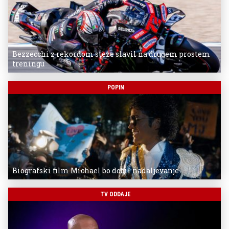
Bezzecchi z rekordom steze slavil na drugem prostem
treningu
POPIN
Biografski film Michael bo dobil nadaljevanje
TV ODDAJE