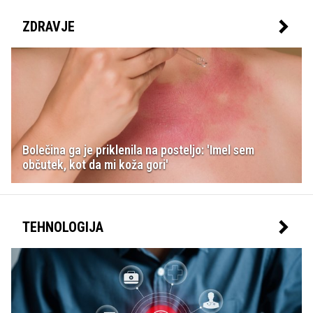
ZDRAVJE
Bolečina ga je priklenila na posteljo: 'Imel sem
občutek, kot da mi koža gori'
TEHNOLOGIJA