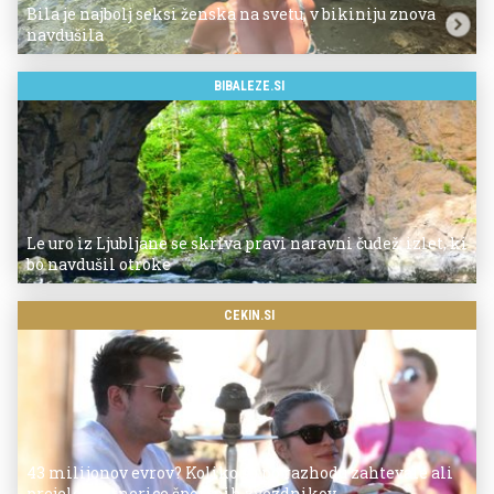
Bila je najbolj seksi ženska na svetu, v bikiniju znova
navdušila
BIBALEZE.SI
Le uro iz Ljubljane se skriva pravi naravni čudež: izlet, ki
bo navdušil otroke
CEKIN.SI
43 milijonov evrov? Koliko so po razhodu zahtevale ali
prejele partnerice športnih zvezdnikov