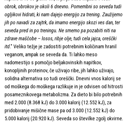
obrok, obrokov je okoli 6 dnevno. Pomembni so seveda tudi
ogljikovi hidrati, ki nam dajejo energijo za trening. Zaužijemo
jih po navadi za zajtrk, da imamo energijo skozi ves dan, ter
seveda pred in po treningu. Ne smemo pa pozabiti niti na
zdrave maščobe – losos, ribje olje, tudi cela jajca, oreščki
itd
." Veliko težje je zadostiti potrebnim količinam hranil
veganom, ampak se seveda da. Ti lahko meso
nadomestijo s pomočjo beljakovinskih napitkov,
konopljinih proteinov, če uživajo ribe, jih lahko uživajo,
solidna alternativa so tudi oreščki. Dnevni vnos kalorij se
od moškega do moškega razlikuje in je odvisen od hitrosti
posameznikovega metabolizma. Za dieto bi bilo potrebnih
med 2.000 (8.368 kJ) do 3.000 kalorij (12.552 kJ), za
pridobivanje mišične mase pa od 3.000 (12.552 kJ) do
5.000 kalorij (20.920 kJ). Seveda so številke zgolj okvirne.