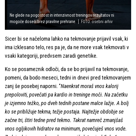
Ne glede na pogostost in intenzivnost treningov rezultatov ni
mogoče doseči brez pravilne prehrane.
FOTO: osebni arhiv
Sicer bi se načeloma lahko na tekmovanje prijavil vsak, ki
ima izklesano telo, res pa je, da ne more vsak tekmovati v
vsaki kategoriji, predvsem zaradi genetike.
Ko se posameznik odloči, da se bo prijavil na tekmovanje,
pomeni, da bodo meseci, tedni in dnevi pred tekmovanjem
zanj še posebej naporni. "
Naenkrat moraš vnos kalorij
prepoloviti, povečati pa kardio in treninge moči. Na začetku
je izjemno težko, po dveh tednih postane malce lažje. A bolj
ko se približuje tekma, težje postaja. Najtežje obdobje se
začne tri, štiri tedne pred tekmo. Takrat namreč zmanjšaš
vnos ogljikovih hidratov na minimum, povečuješ vnos vode.