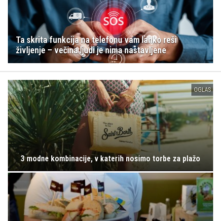
Ta skrita funkcija na telefonu vam lahko reši
življenje – večina ljudi je nima nastavljene
OGLAS
3 modne kombinacije, v katerih nosimo torbe za plažo