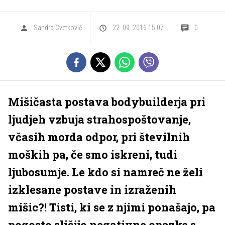
Sandra Cvetkovič
22. 09. 2016 15.07
0
Mišičasta postava bodybuilderja pri
ljudjeh vzbuja strahospoštovanje,
včasih morda odpor, pri številnih
moških pa, če smo iskreni, tudi
ljubosumje. Le kdo si namreč ne želi
izklesane postave in izraženih
mišic?! Tisti, ki se z njimi ponašajo, pa
pogosto slišijo negativne opazke s