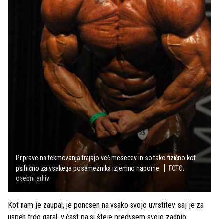
Priprave na tekmovanja trajajo več mesecev in so tako fizično kot
psihično za vsakega posameznika izjemno naporne.
FOTO:
osebni arhiv
Kot nam je zaupal, je ponosen na vsako svojo uvrstitev, saj je za
uspeh trdo garal, v čast pa si šteje predvsem svojo zadnjo