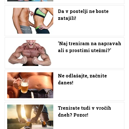
Da v postelji ne boste
zatajili!
'Naj treniram na napravah
ali s prostimi utežmi?'
Ne odlašajte, začnite
danes!
Trenirate tudi v vročih
dneh? Pozor!