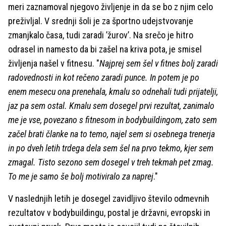
meri zaznamoval njegovo življenje in da se bo z njim celo
preživljal. V srednji šoli je za športno udejstvovanje
zmanjkalo časa, tudi zaradi ’žurov’. Na srečo je hitro
odrasel in namesto da bi zašel na kriva pota, je smisel
življenja našel v fitnesu. "
Najprej sem šel v fitnes bolj zaradi
radovednosti in kot rečeno zaradi punce. In potem je po
enem mesecu ona prenehala, kmalu so odnehali tudi prijatelji,
jaz pa sem ostal. Kmalu sem dosegel prvi rezultat, zanimalo
me je vse, povezano s fitnesom in bodybuildingom, zato sem
začel brati članke na to temo, najel sem si osebnega trenerja
in po dveh letih trdega dela sem šel na prvo tekmo, kjer sem
zmagal. Tisto sezono sem dosegel v treh tekmah pet zmag.
To me je samo še bolj motiviralo za naprej
."
V naslednjih letih je dosegel zavidljivo število odmevnih
rezultatov v bodybuildingu, postal je državni, evropski in