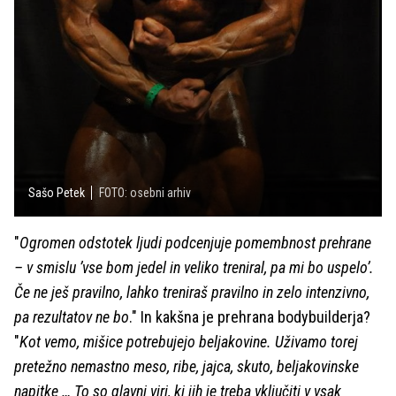
Sašo Petek
FOTO: osebni arhiv
"
Ogromen odstotek ljudi podcenjuje pomembnost prehrane
– v smislu ’vse bom jedel in veliko treniral, pa mi bo uspelo’.
Če ne ješ pravilno, lahko treniraš pravilno in zelo intenzivno,
pa rezultatov ne bo
." In kakšna je prehrana bodybuilderja?
"
Kot vemo, mišice potrebujejo beljakovine. Uživamo torej
pretežno nemastno meso, ribe, jajca, skuto, beljakovinske
napitke … To so glavni viri, ki jih je treba vključiti v vsak