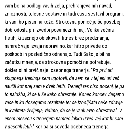
vam bo na podlagi vaših želja, prehranjevalnih navad,
zmožnosti, telesne sestave in tudi časa sestavil program,
ki vam bo pisan na kožo. Strokovna pomoč je še posebej
dobrodošla pri izvedbi posameznih maj. Velika večina
tistih, ki začnejo obiskovati fitnes brez predznanja,
namreč vaje izvaja nepravilno, kar hitro privede do
poškodb in posledično odnehajo. Tudi Sašo je bil na
začetku mnenja, da strokovne pomoči ne potrebuje,
dokler si ni prvič najel osebnega trenerja. "
Po prvi uri
skupnega treninga sem ugotovil, da sem se v tej eni uri več
naučil kot prej sam v dveh letih. Trenerji res niso poceni, je pa
to naložba, ki se ti še kako obrestuje. Konec koncev vlagamo
vase in ko dosegamo rezultate ter se izboljšata naše zdravje
in kvaliteta življenja, vidimo, da se je vsak evro obrestoval. V
enem mesecu s trenerjem namreč lahko izveš več kot bi sam
v desetih letih
." Ker pa si seveda osebnega trenerja