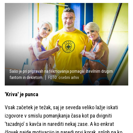
Sašo je pri pripravah na tekmovanja pomagal številnim drugim
fantom in dekletom.
FOTO: osebni arhiv
'Kriva' je punca
Vsak začetek je težak, saj je seveda veliko lažje iskati
izgovore v smislu pomanjkanja časa kot pa dvigniti
’tazadnjo’ s kavča in narediti nekaj zase. A ko enkrat
človek najde motivacijo in naredi prvi korak, sploh pa ko