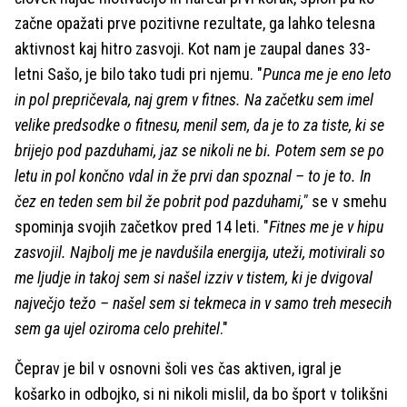
začne opažati prve pozitivne rezultate, ga lahko telesna
aktivnost kaj hitro zasvoji. Kot nam je zaupal danes 33-
letni Sašo, je bilo tako tudi pri njemu. "
Punca me je eno leto
in pol prepričevala, naj grem v fitnes. Na začetku sem imel
velike predsodke o fitnesu, menil sem, da je to za tiste, ki se
brijejo pod pazduhami, jaz se nikoli ne bi. Potem sem se po
letu in pol končno vdal in že prvi dan spoznal – to je to. In
čez en teden sem bil že pobrit pod pazduhami,"
se v smehu
spominja svojih začetkov pred 14 leti. "
Fitnes me je v hipu
zasvojil. Najbolj me je navdušila energija, uteži, motivirali so
me ljudje in takoj sem si našel izziv v tistem, ki je dvigoval
največjo težo – našel sem si tekmeca in v samo treh mesecih
sem ga ujel oziroma celo prehitel
."
Čeprav je bil v osnovni šoli ves čas aktiven, igral je
košarko in odbojko, si ni nikoli mislil, da bo šport v tolikšni