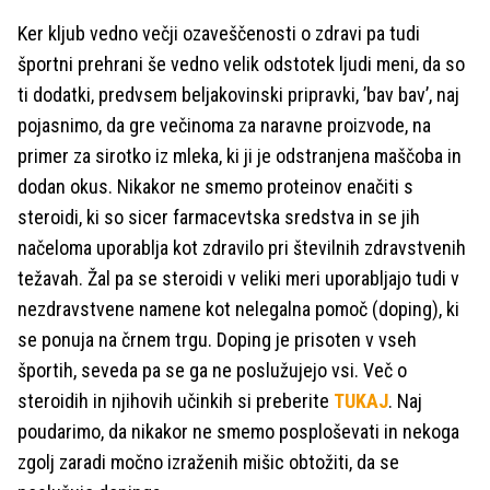
Ker kljub vedno večji ozaveščenosti o zdravi pa tudi
športni prehrani še vedno velik odstotek ljudi meni, da so
ti dodatki, predvsem beljakovinski pripravki, ’bav bav’, naj
pojasnimo, da gre večinoma za naravne proizvode, na
primer za sirotko iz mleka, ki ji je odstranjena maščoba in
dodan okus. Nikakor ne smemo proteinov enačiti s
steroidi, ki so sicer farmacevtska sredstva in se jih
načeloma uporablja kot zdravilo pri številnih zdravstvenih
težavah. Žal pa se steroidi v veliki meri uporabljajo tudi v
nezdravstvene namene kot nelegalna pomoč (doping), ki
se ponuja na črnem trgu. Doping je prisoten v vseh
športih, seveda pa se ga ne poslužujejo vsi. Več o
steroidih in njihovih učinkih si preberite
TUKAJ
. Naj
poudarimo, da nikakor ne smemo posploševati in nekoga
zgolj zaradi močno izraženih mišic obtožiti, da se