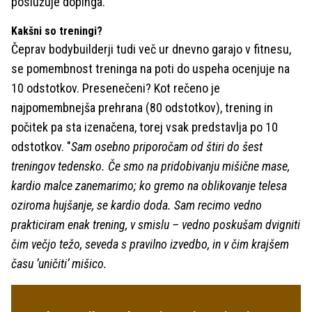
poslužuje dopinga.
Kakšni so treningi?
Čeprav bodybuilderji tudi več ur dnevno garajo v fitnesu,
se pomembnost treninga na poti do uspeha ocenjuje na
10 odstotkov. Presenečeni? Kot rečeno je
najpomembnejša prehrana (80 odstotkov), trening in
počitek pa sta izenačena, torej vsak predstavlja po 10
odstotkov. "
Sam osebno priporočam od štiri do šest
treningov tedensko. Če smo na pridobivanju mišične mase,
kardio malce zanemarimo; ko gremo na oblikovanje telesa
oziroma hujšanje, se kardio doda.
Sam recimo vedno
prakticiram enak trening, v smislu – vedno poskušam dvigniti
čim večjo težo, seveda s pravilno izvedbo, in v čim krajšem
času ’uničiti’ mišico.