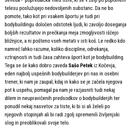
telesu poslužujejo nedovoljenih substanc. Da ne bo
pomote, tako kot pri vsakem športu je tudi pri
bodybuildingu določen odstotek ljudi, ki zavoljo doseganja
boljših rezultatov in prečkanja meja zmogljivosti iščejo
bližnjice, a ni pošteno vseh metati v isti koš. Le redko kdo
namreč lahko razume, koliko discipline, odrekanja,
vztrajnosti in tudi časa zahteva šport kot je bodybuilding.
Tega se še kako dobro zaveda
Sašo Petek
iz Kočevja,
eden najbolj uspešnih bodybuilderjev pri nas in osebni
trener, ki nam je zaupal, kdaj in kako se je začela njegova
pot k uspehu, pomagal pa nam je razjasniti tudi nekaj
dilem in neupravičenih predsodkov o bodybuilderjih ter
ponudil nekaj nasvetov za tiste, ki bi si ali želeli po
njegovih stopinjah ali bi radi zgolj spremenili življenjski
slog in preoblikovali svoje telo.