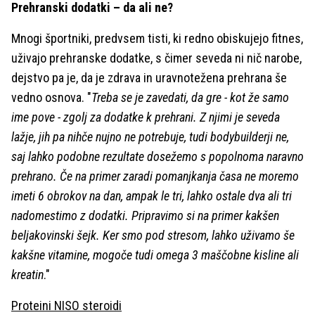
Prehranski dodatki – da ali ne?
Mnogi športniki, predvsem tisti, ki redno obiskujejo fitnes,
uživajo prehranske dodatke, s čimer seveda ni nič narobe,
dejstvo pa je, da je zdrava in uravnotežena prehrana še
vedno osnova. "
Treba se je zavedati, da gre - kot že samo
ime pove - zgolj za dodatke k prehrani. Z njimi je seveda
lažje, jih pa nihče nujno ne potrebuje, tudi bodybuilderji ne,
saj lahko podobne rezultate dosežemo s popolnoma naravno
prehrano. Če na primer zaradi pomanjkanja časa ne moremo
imeti 6 obrokov na dan, ampak le tri, lahko ostale dva ali tri
nadomestimo z dodatki. Pripravimo si na primer kakšen
beljakovinski šejk. Ker smo pod stresom, lahko uživamo še
kakšne vitamine, mogoče tudi omega 3 maščobne kisline ali
kreatin
."
Proteini NISO steroidi