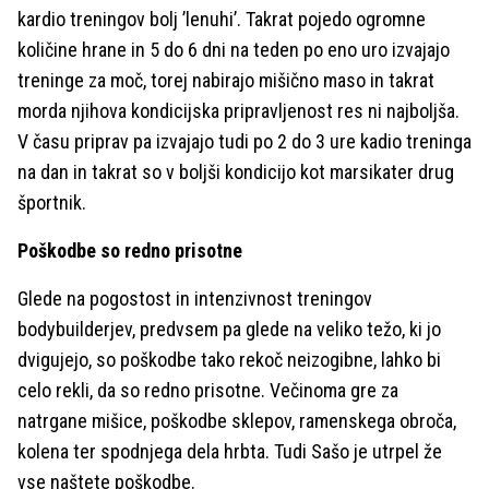
kardio treningov bolj ’lenuhi’. Takrat pojedo ogromne
količine hrane in 5 do 6 dni na teden po eno uro izvajajo
treninge za moč, torej nabirajo mišično maso in takrat
morda njihova kondicijska pripravljenost res ni najboljša.
V času priprav pa izvajajo tudi po 2 do 3 ure kadio treninga
na dan in takrat so v boljši kondicijo kot marsikater drug
športnik.
Poškodbe so redno prisotne
Glede na pogostost in intenzivnost treningov
bodybuilderjev, predvsem pa glede na veliko težo, ki jo
dvigujejo, so poškodbe tako rekoč neizogibne, lahko bi
celo rekli, da so redno prisotne. Večinoma gre za
natrgane mišice, poškodbe sklepov, ramenskega obroča,
kolena ter spodnjega dela hrbta. Tudi Sašo je utrpel že
vse naštete poškodbe.