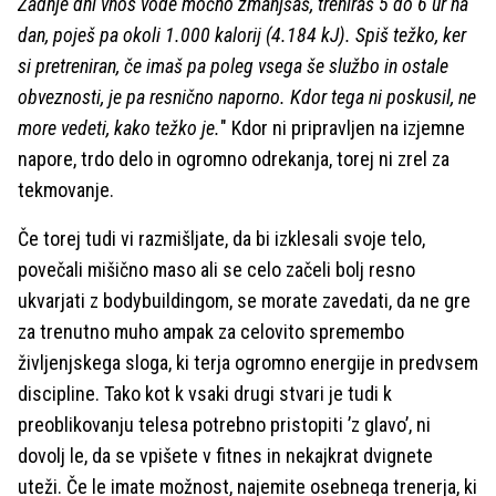
Zadnje dni vnos vode močno zmanjšaš, treniraš 5 do 6 ur na
dan, poješ pa okoli 1.000 kalorij (4.184 kJ). Spiš težko, ker
si pretreniran, če imaš pa poleg vsega še službo in ostale
obveznosti, je pa resnično naporno. Kdor tega ni poskusil, ne
more vedeti, kako težko je.
" Kdor ni pripravljen na izjemne
napore, trdo delo in ogromno odrekanja, torej ni zrel za
tekmovanje.
Če torej tudi vi razmišljate, da bi izklesali svoje telo,
povečali mišično maso ali se celo začeli bolj resno
ukvarjati z bodybuildingom, se morate zavedati, da ne gre
za trenutno muho ampak za celovito spremembo
življenjskega sloga, ki terja ogromno energije in predvsem
discipline. Tako kot k vsaki drugi stvari je tudi k
preoblikovanju telesa potrebno pristopiti ’z glavo’, ni
dovolj le, da se vpišete v fitnes in nekajkrat dvignete
uteži. Če le imate možnost, najemite osebnega trenerja, ki