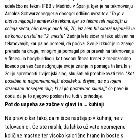
udeležbo na tekmi IFBB v Madridu v Španiji, kjer je na tekmovanju
Arnolda Schwarzeneggerja dosegel odlično uvrstitev. "
To je v
bistvu najboljša amaterska tekma, kjer so tekmovali najboljši iz
celega sveta, bilo nas je okoli 60, 70, jaz sem bil skoraj najmlajši in
na koncu pristal na 12. mestu
." Zadnja leta sicer ni tako aktiven na
tekmovanjih, kar pa ne pomeni, da počiva. Svoje izkušnje in znanje
prenaša na druge, mnogim je pomagal pri pripravah na tekmovanja
v fitnesu in bodybuildingu, kot osebni fitnes trener z mednarodno
licenco pa ves čas nadgrajuje svoje znanje in pomaga tistim, ki si
želijo spremeniti življenjski slog, shujšati ali preoblikovati telo. "
Kot
poseben in najpomembnejši dosežek si štejem, da s svojimi
strankami dosegam cilje, ki si jih postavimo skupaj,
" še pove in
doda, da je to njegovo poslanstvu tudi v prihodnje.
Pot do uspeha se začne v glavi in … kuhinji
Ne pravijo kar tako, da mišice nastajajo v kuhinji, ne v
telovadnici. Če ste mislili, da lahko uživate neomejene
količine mastne ter visoko kalorične hrane in boste s