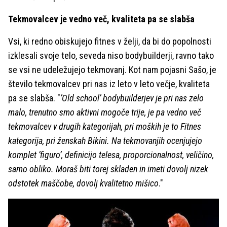
Tekmovalcev je vedno več, kvaliteta pa se slabša
Vsi, ki redno obiskujejo fitnes v želji, da bi do popolnosti
izklesali svoje telo, seveda niso bodybuilderji, ravno tako
se vsi ne udeležujejo tekmovanj. Kot nam pojasni Sašo, je
število tekmovalcev pri nas iz leto v leto večje, kvaliteta
pa se slabša. "
’Old school’ bodybuilderjev je pri nas zelo
malo, trenutno smo aktivni mogoče trije, je pa vedno več
tekmovalcev v drugih kategorijah, pri moških je to Fitnes
kategorija, pri ženskah Bikini. Na tekmovanjih ocenjujejo
komplet ’figuro’, definicijo telesa, proporcionalnost, veličino,
samo obliko. Moraš biti torej skladen in imeti dovolj nizek
odstotek maščobe, dovolj kvalitetno mišico
."