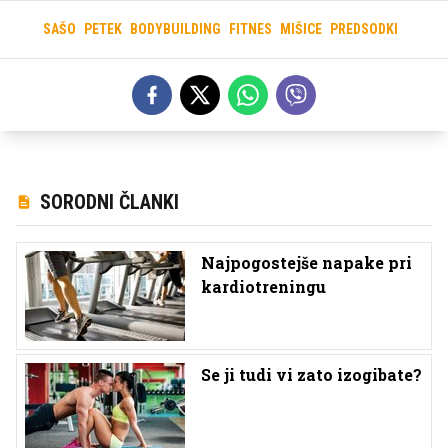
SAŠO
PETEK
BODYBUILDING
FITNES
MIŠICE
PREDSODKI
SORODNI ČLANKI
Najpogostejše napake pri
kardiotreningu
Se ji tudi vi zato izogibate?