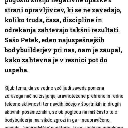
strani opravljivcev, ki se ne zavedajo,
koliko truda, časa, discipline in
odrekanja zahtevajo takšni rezultati.
Sašo Petek, eden najuspešnejših
bodybuilderjev pri nas, nam je zaupal,
kako zahtevna je v resnici pot do
uspeha.
Kljub temu, da se vedno več ljudi zaveda pomena
zdravega načinu življenja, uravnotežene prehrane in redne
telesne aktivnosti ter navdih iščejo v športnikih in drugih
aktivnih posameznikih, se ob pogledu na mišičasto telo
bodybuilderja marsikdo zgrozi in ga – neupravičeno,
seveda - ’popredalčka’ med tiste, ki se v želji po popolnem