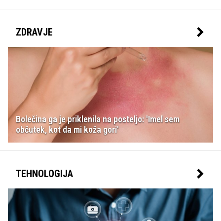
ZDRAVJE
Bolečina ga je priklenila na posteljo: 'Imel sem
občutek, kot da mi koža gori'
TEHNOLOGIJA