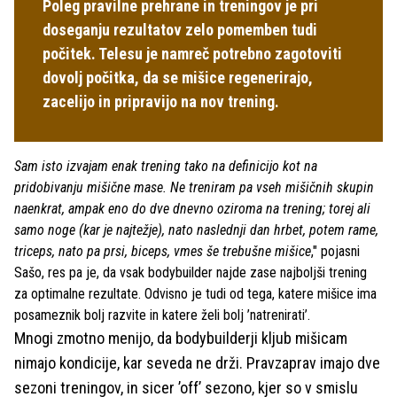
Poleg pravilne prehrane in treningov je pri
doseganju rezultatov zelo pomemben tudi
počitek. Telesu je namreč potrebno zagotoviti
dovolj počitka, da se mišice regenerirajo,
zacelijo in pripravijo na nov trening.
Sam isto izvajam enak trening tako na definicijo kot na
pridobivanju mišične mase. Ne treniram pa vseh mišičnih skupin
naenkrat, ampak eno do dve dnevno oziroma na trening; torej ali
samo noge (kar je najtežje), nato naslednji dan hrbet, potem rame,
triceps, nato pa prsi, biceps, vmes še trebušne mišice
," pojasni
Sašo, res pa je, da vsak bodybuilder najde zase najboljši trening
za optimalne rezultate. Odvisno je tudi od tega, katere mišice ima
posameznik bolj razvite in katere želi bolj ’natrenirati’.
Mnogi zmotno menijo, da bodybuilderji kljub mišicam
nimajo kondicije, kar seveda ne drži. Pravzaprav imajo dve
sezoni treningov, in sicer ’off’ sezono, kjer so v smislu