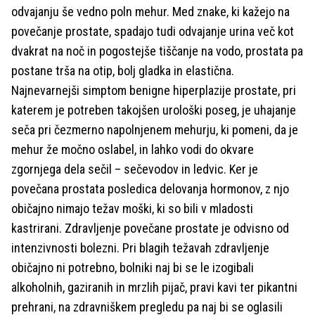
odvajanju še vedno poln mehur. Med znake, ki kažejo na
povečanje prostate, spadajo tudi odvajanje urina več kot
dvakrat na noč in pogostejše tiščanje na vodo, prostata pa
postane trša na otip, bolj gladka in elastična.
Najnevarnejši simptom benigne hiperplazije prostate, pri
katerem je potreben takojšen urološki poseg, je uhajanje
seča pri čezmerno napolnjenem mehurju, ki pomeni, da je
mehur že močno oslabel, in lahko vodi do okvare
zgornjega dela sečil – sečevodov in ledvic. Ker je
povečana prostata posledica delovanja hormonov, z njo
običajno nimajo težav moški, ki so bili v mladosti
kastrirani. Zdravljenje povečane prostate je odvisno od
intenzivnosti bolezni. Pri blagih težavah zdravljenje
običajno ni potrebno, bolniki naj bi se le izogibali
alkoholnih, gaziranih in mrzlih pijač, pravi kavi ter pikantni
prehrani, na zdravniškem pregledu pa naj bi se oglasili