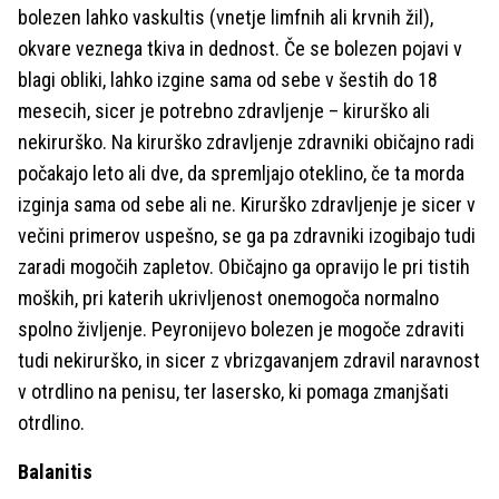
bolezen lahko vaskultis (vnetje limfnih ali krvnih žil),
okvare veznega tkiva in dednost. Če se bolezen pojavi v
blagi obliki, lahko izgine sama od sebe v šestih do 18
mesecih, sicer je potrebno zdravljenje – kirurško ali
nekirurško. Na kirurško zdravljenje zdravniki običajno radi
počakajo leto ali dve, da spremljajo oteklino, če ta morda
izginja sama od sebe ali ne. Kirurško zdravljenje je sicer v
večini primerov uspešno, se ga pa zdravniki izogibajo tudi
zaradi mogočih zapletov. Običajno ga opravijo le pri tistih
moških, pri katerih ukrivljenost onemogoča normalno
spolno življenje. Peyronijevo bolezen je mogoče zdraviti
tudi nekirurško, in sicer z vbrizgavanjem zdravil naravnost
v otrdlino na penisu, ter lasersko, ki pomaga zmanjšati
otrdlino.
Balanitis