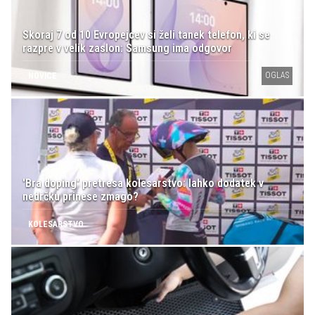
Skoraj 7 od 10 Evropejcev si želi tanek telefon, ki se
razpre v velik zaslon: Samsung ima odgovor
OGLAS
NOVICE
'Bra doping' pretresa kolesarstvo: lahko dodatek v
nedrčku prinese zmago?
KOLESARSTVO