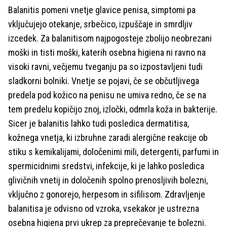
Balanitis pomeni vnetje glavice penisa, simptomi pa
vključujejo otekanje, srbečico, izpuščaje in smrdljiv
izcedek. Za balanitisom najpogosteje zbolijo neobrezani
moški in tisti moški, katerih osebna higiena ni ravno na
visoki ravni, večjemu tveganju pa so izpostavljeni tudi
sladkorni bolniki. Vnetje se pojavi, če se občutljivega
predela pod kožico na penisu ne umiva redno, če se na
tem predelu kopičijo znoj, izločki, odmrla koža in bakterije.
Sicer je balanitis lahko tudi posledica dermatitisa,
kožnega vnetja, ki izbruhne zaradi alergične reakcije ob
stiku s kemikalijami, določenimi mili, detergenti, parfumi in
spermicidnimi sredstvi, infekcije, ki je lahko posledica
glivičnih vnetij in določenih spolno prenosljivih bolezni,
vključno z gonorejo, herpesom in sifilisom. Zdravljenje
balanitisa je odvisno od vzroka, vsekakor je ustrezna
osebna higiena prvi ukrep za preprečevanje te bolezni.