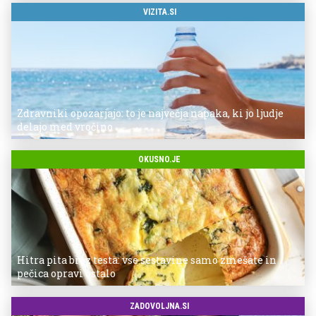
VIZITA.SI
Zdravniki opozarjajo: to je največja napaka, ki jo ljudje
delajo med vročino
OKUSNO.JE
Hitra pita brez testa: vse sestavine samo zmešate in
pečica opravi ostalo
ZADOVOLJNA.SI