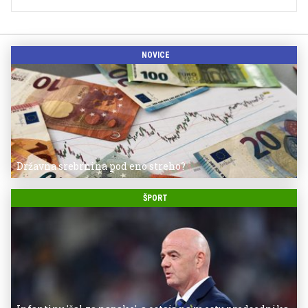
NOVICE
Državna srebrnina pod eno streho?
ŠPORT