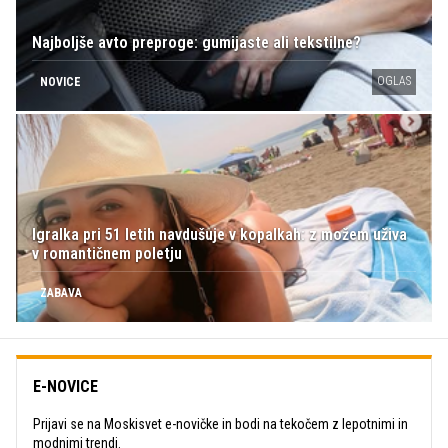
Najboljše avto preproge: gumijaste ali tekstilne?
OGLAS
NOVICE
Igralka pri 51 letih navdušuje v kopalkah: z možem uživa
v romantičnem poletju
ZABAVA
E-NOVICE
Prijavi se na Moskisvet e-novičke in bodi na tekočem z lepotnimi in
modnimi trendi.