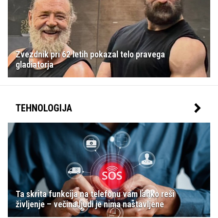
Zvezdnik pri 62 letih pokazal telo pravega
gladiatorja
TEHNOLOGIJA
Ta skrita funkcija na telefonu vam lahko reši
življenje – večina ljudi je nima nastavljene