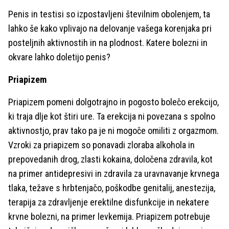
Penis in testisi so izpostavljeni številnim obolenjem, ta
lahko še kako vplivajo na delovanje vašega korenjaka pri
posteljnih aktivnostih in na plodnost. Katere bolezni in
okvare lahko doletijo penis?
Priapizem
Priapizem pomeni dolgotrajno in pogosto bolečo erekcijo,
ki traja dlje kot štiri ure. Ta erekcija ni povezana s spolno
aktivnostjo, prav tako pa je ni mogoče omiliti z orgazmom.
Vzroki za priapizem so ponavadi zloraba alkohola in
prepovedanih drog, zlasti kokaina, določena zdravila, kot
na primer antidepresivi in zdravila za uravnavanje krvnega
tlaka, težave s hrbtenjačo, poškodbe genitalij, anestezija,
terapija za zdravljenje erektilne disfunkcije in nekatere
krvne bolezni, na primer levkemija. Priapizem potrebuje