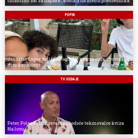
Infantinu 'žal za napake', a ostaja na mestu predsednika
POPIN
Jennifer Lopez delila fotografije z otrokoma, oboževalci
niso navdušeni
TV ODDAJE
Peter Poles delil nasvete za bodoče tekmovalce kviza
Na lovu