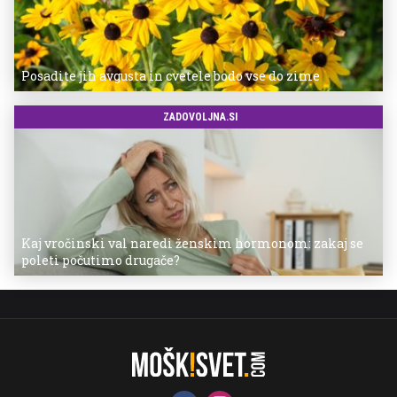
Posadite jih avgusta in cvetele bodo vse do zime
ZADOVOLJNA.SI
Kaj vročinski val naredi ženskim hormonom: zakaj se
poleti počutimo drugače?