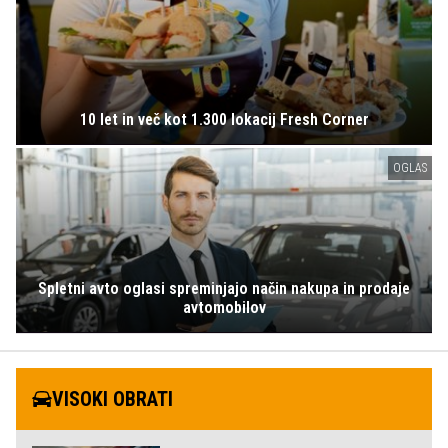
10 let in več kot 1.300 lokacij Fresh Corner
OGLAS
Spletni avto oglasi spreminjajo način nakupa in prodaje
avtomobilov
VISOKI OBRATI