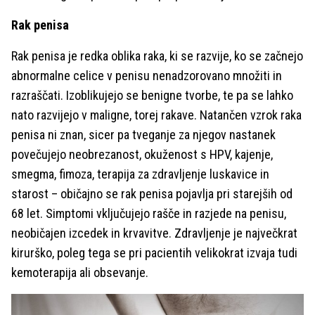
Rak penisa
Rak penisa je redka oblika raka, ki se razvije, ko se začnejo
abnormalne celice v penisu nenadzorovano množiti in
razraščati. Izoblikujejo se benigne tvorbe, te pa se lahko
nato razvijejo v maligne, torej rakave. Natančen vzrok raka
penisa ni znan, sicer pa tveganje za njegov nastanek
povečujejo neobrezanost, okuženost s HPV, kajenje,
smegma, fimoza, terapija za zdravljenje luskavice in
starost – običajno se rak penisa pojavlja pri starejših od
68 let. Simptomi vključujejo rašče in razjede na penisu,
neobičajen izcedek in krvavitve. Zdravljenje je največkrat
kirurško, poleg tega se pri pacientih velikokrat izvaja tudi
kemoterapija ali obsevanje.