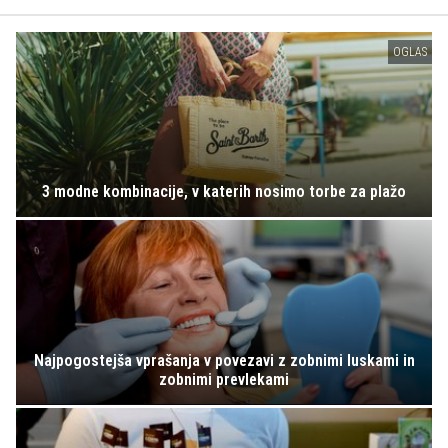
OGLAS
3 modne kombinacije, v katerih nosimo torbe za plažo
Najpogostejša vprašanja v povezavi z zobnimi luskami in
zobnimi prevlekami