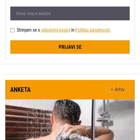
Strinjam se s
splošnimi pogoji
in
Politiko zasebnosti
.
PRIJAVI SE
ANKETA
+ Arhiv