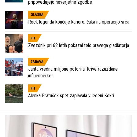
pripovedujejo neverjetne zgodbe
GLASBA
Rock legenda končuje kariero, čaka na operacijo srca
FIT
Zvezdnik pri 62 letih pokazal telo pravega gladiatorja
ZABAVA
Jahta vredna milijone potonila: Krive razuzdane
influencerke!
FIT
Alenka Bratušek spet zaplavala v ledeni Kokri