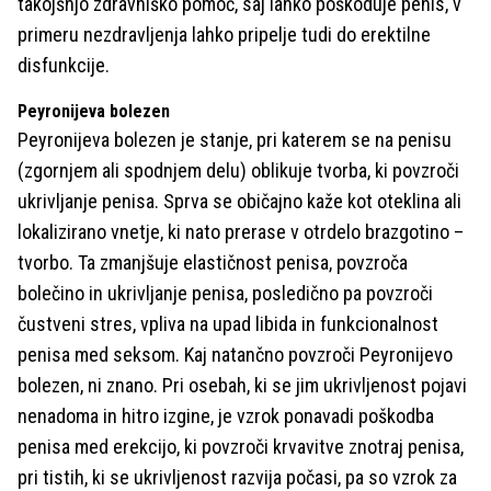
takojšnjo zdravniško pomoč, saj lahko poškoduje penis, v
primeru nezdravljenja lahko pripelje tudi do erektilne
disfunkcije.
Peyronijeva bolezen
Peyronijeva bolezen je stanje, pri katerem se na penisu
(zgornjem ali spodnjem delu) oblikuje tvorba, ki povzroči
ukrivljanje penisa. Sprva se običajno kaže kot oteklina ali
lokalizirano vnetje, ki nato prerase v otrdelo brazgotino –
tvorbo. Ta zmanjšuje elastičnost penisa, povzroča
bolečino in ukrivljanje penisa, posledično pa povzroči
čustveni stres, vpliva na upad libida in funkcionalnost
penisa med seksom. Kaj natančno povzroči Peyronijevo
bolezen, ni znano. Pri osebah, ki se jim ukrivljenost pojavi
nenadoma in hitro izgine, je vzrok ponavadi poškodba
penisa med erekcijo, ki povzroči krvavitve znotraj penisa,
pri tistih, ki se ukrivljenost razvija počasi, pa so vzrok za