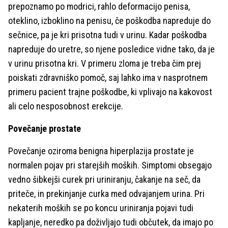
prepoznamo po modrici, rahlo deformacijo penisa,
oteklino, izboklino na penisu, če poškodba napreduje do
sečnice, pa je kri prisotna tudi v urinu. Kadar poškodba
napreduje do uretre, so njene posledice vidne tako, da je
v urinu prisotna kri. V primeru zloma je treba čim prej
poiskati zdravniško pomoč, saj lahko ima v nasprotnem
primeru pacient trajne poškodbe, ki vplivajo na kakovost
ali celo nesposobnost erekcije.
Povečanje prostate
Povečanje oziroma benigna hiperplazija prostate je
normalen pojav pri starejših moških. Simptomi obsegajo
vedno šibkejši curek pri uriniranju, čakanje na seč, da
priteče, in prekinjanje curka med odvajanjem urina. Pri
nekaterih moških se po koncu uriniranja pojavi tudi
kapljanje, neredko pa doživljajo tudi občutek, da imajo po