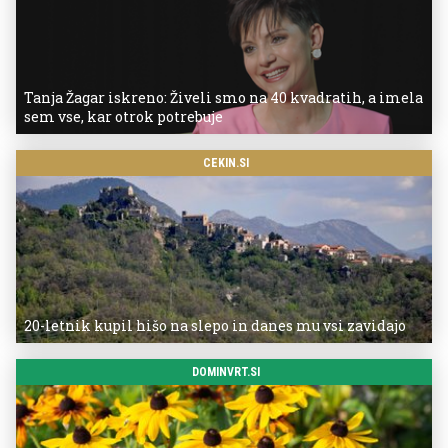
Tanja Žagar iskreno: Živeli smo na 40 kvadratih, a imela
sem vse, kar otrok potrebuje
CEKIN.SI
20-letnik kupil hišo na slepo in danes mu vsi zavidajo
DOMINVRT.SI