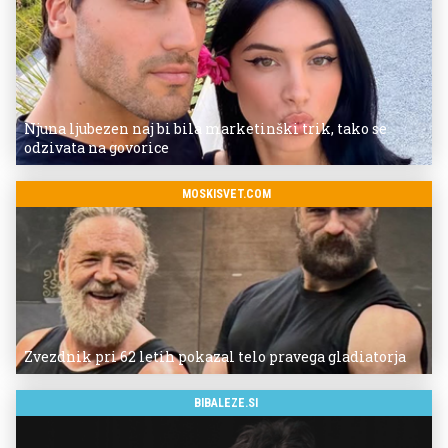
Njuna ljubezen naj bi bila marketinški trik, tako se
odzivata na govorice
MOSKISVET.COM
Zvezdnik pri 62 letih pokazal telo pravega gladiatorja
BIBALEZE.SI