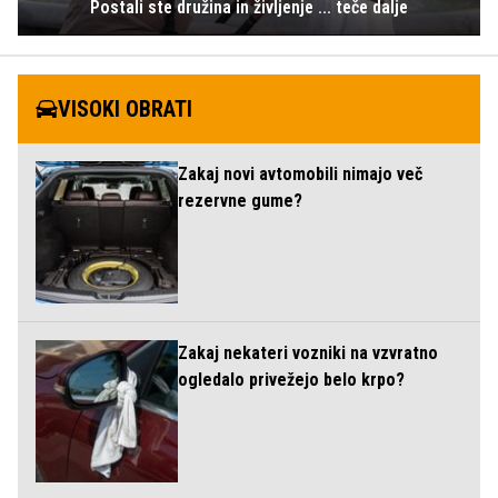
Postali ste družina in življenje ... teče dalje
VISOKI OBRATI
Zakaj novi avtomobili nimajo več
rezervne gume?
Zakaj nekateri vozniki na vzvratno
ogledalo privežejo belo krpo?