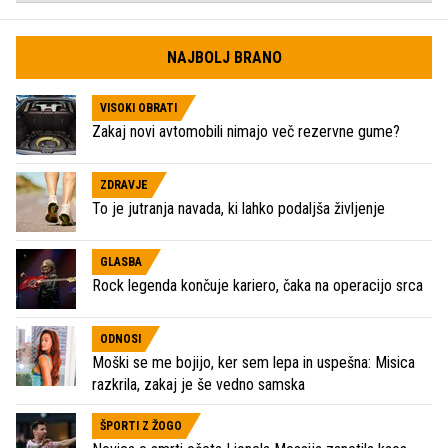
NAJBOLJ BRANO
VISOKI OBRATI
Zakaj novi avtomobili nimajo več rezervne gume?
ZDRAVJE
To je jutranja navada, ki lahko podaljša življenje
GLASBA
Rock legenda končuje kariero, čaka na operacijo srca
ODNOSI
Moški se me bojijo, ker sem lepa in uspešna: Misica
razkrila, zakaj je še vedno samska
ŠPORTI Z ŽOGO