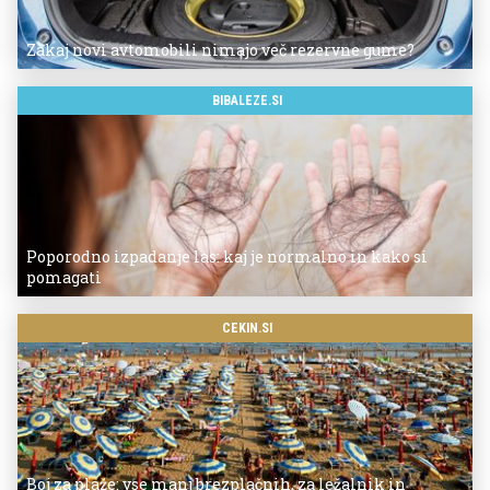
Zakaj novi avtomobili nimajo več rezervne gume?
BIBALEZE.SI
Poporodno izpadanje las: kaj je normalno in kako si
pomagati
CEKIN.SI
Boj za plaže: vse manj brezplačnih, za ležalnik in