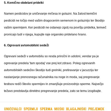
5. Kemično obdelani pridelki
Namen pesticidov je uničevanje mrčesa in golazni. Na žalost kemični
pesticidi ne ločijo med vašim dragocenim semenom in golaznijo ter škodijo
vašim spermijem. Ker pesticidi ne ostanejo zgolj na površju pridelka, temveč
pronicajo tudi v njega, kupujte raje organsko pridelano hrano.
6. Ogrevani avtomobilski sedeži
Ogrevani sedeži v avtomobilu so resda priročni in udobni, vendar pa je
ogrevanje predela 'tam spodaj' vse prej kot zdravo. Poleg ogrevanih
avtomobilskih sedežev škodijo tudi grelniki, pretiravanje v jacuzziju ter
naslanjanje prenosnega računalnika na noge in moda, saj pregrevanje
testisov redči število spermijev in zmanjšuje proizvodnjo sperme. Največjo
težavo predstavlja direktno pregrevanje predela, zato se temu izogibajte.
UNIČEVALCI
SPERMIJI
SPERMA
MOŠKI
BLAGAJNIŠKI
PREJEMEK