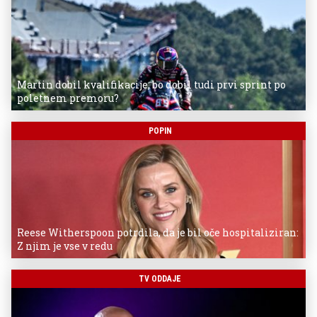
Martin dobil kvalifikacije, bo dobil tudi prvi sprint po
poletnem premoru?
POPIN
Reese Witherspoon potrdila, da je bil oče hospitaliziran:
Z njim je vse v redu
TV ODDAJE