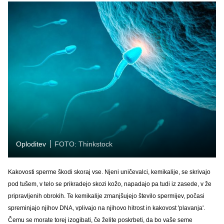
Oploditev
FOTO: Thinkstock
Kakovosti sperme škodi skoraj vse. Njeni uničevalci, kemikalije, se skrivajo
pod tušem, v telo se prikradejo skozi kožo, napadajo pa tudi iz zasede, v že
pripravljenih obrokih. Te kemikalije zmanjšujejo število spermijev, počasi
spreminjajo njihov DNA, vplivajo na njihovo hitrost in kakovost 'plavanja'.
Čemu se morate torej izogibati, če želite poskrbeti, da bo vaše seme