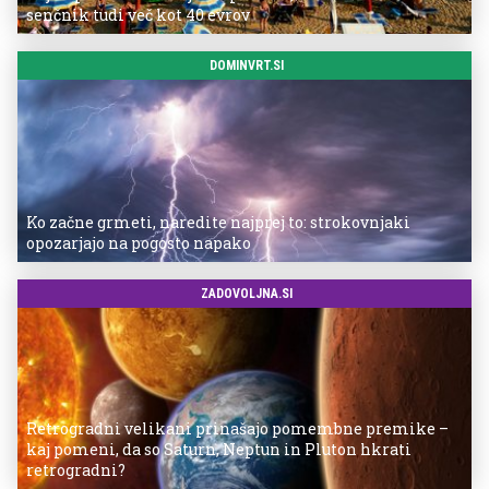
senčnik tudi več kot 40 evrov
DOMINVRT.SI
Ko začne grmeti, naredite najprej to: strokovnjaki
opozarjajo na pogosto napako
ZADOVOLJNA.SI
Retrogradni velikani prinašajo pomembne premike –
kaj pomeni, da so Saturn, Neptun in Pluton hkrati
retrogradni?