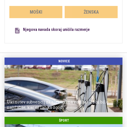
MOŠKI
ŽENSKA
Njegova navada skoraj uničila razmerje
NOVICE
Ukinitev subvencij za električna vozila? 'To bi bilo
najslabše, kar se lahko zgodi'
ŠPORT