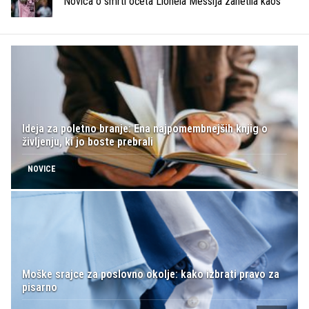
Novica o smrti očeta Lionela Messija zanetila kaos
Ideja za poletno branje: Ena najpomembnejših knjig o
življenju, ki jo boste prebrali
NOVICE
Moške srajce za poslovno okolje: kako izbrati pravo za
pisarno