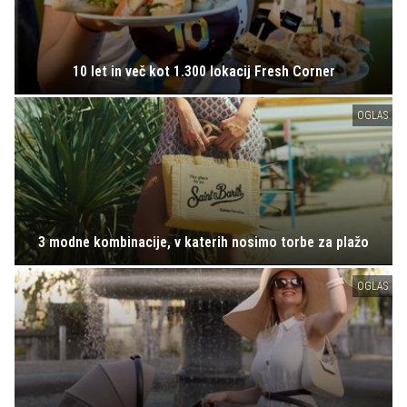
10 let in več kot 1.300 lokacij Fresh Corner
OGLAS
3 modne kombinacije, v katerih nosimo torbe za plažo
OGLAS