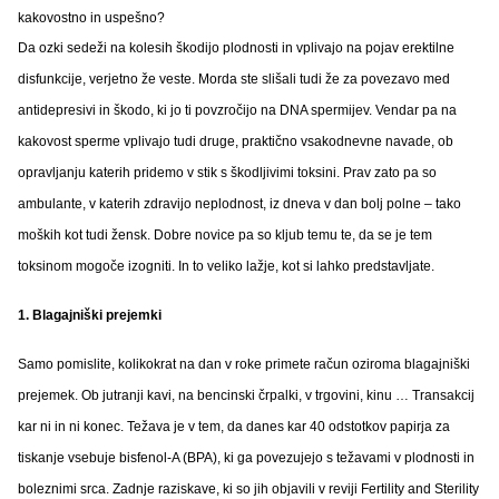
kakovostno in uspešno?
Da ozki sedeži na kolesih škodijo plodnosti in vplivajo na pojav erektilne
disfunkcije, verjetno že veste. Morda ste slišali tudi že za povezavo med
antidepresivi in škodo, ki jo ti povzročijo na DNA spermijev. Vendar pa na
kakovost sperme vplivajo tudi druge, praktično vsakodnevne navade, ob
opravljanju katerih pridemo v stik s škodljivimi toksini. Prav zato pa so
ambulante, v katerih zdravijo neplodnost, iz dneva v dan bolj polne – tako
moških kot tudi žensk. Dobre novice pa so kljub temu te, da se je tem
toksinom mogoče izogniti. In to veliko lažje, kot si lahko predstavljate.
1. Blagajniški prejemki
Samo pomislite, kolikokrat na dan v roke primete račun oziroma blagajniški
prejemek. Ob jutranji kavi, na bencinski črpalki, v trgovini, kinu … Transakcij
kar ni in ni konec. Težava je v tem, da danes kar 40 odstotkov papirja za
tiskanje vsebuje bisfenol-A (BPA), ki ga povezujejo s težavami v plodnosti in
boleznimi srca. Zadnje raziskave, ki so jih objavili v reviji Fertility and Sterility