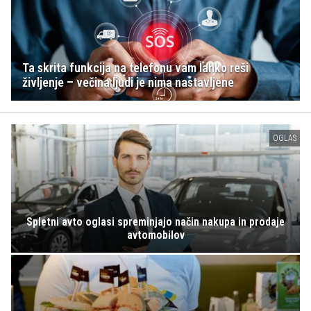
Ta skrita funkcija na telefonu vam lahko reši
življenje – večina ljudi je nima nastavljene
OGLAS
Spletni avto oglasi spreminjajo način nakupa in prodaje
avtomobilov