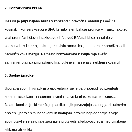
2. Konzervirana hrana
Res da je pripravljena hrana v konzervah praktična, vendar pa večina
kovinskih konzerv vsebuje BPA, ki nato iz embalaže pronica v hrano. Tako so
vsaj prepričani številni raziskovalci. Največ BPA naj bi se nahajalo v
konzervah, v katerih je shranjena kisla hrana, kot je na primer paradižnik ali
paradižnikova mezga. Namesto konzervirane kupujte raje svežo,
zamrznjeno ali pa pripravljeno hrano, ki je shranjena v steklenih kozarcih.
3. Spolne igračke
Uporaba spolnih igračk ni prepovedana, se je pa priporočljivo izogibati
spolnim igračkam, narejenim iz vinila. Ta vrsta plastike namreč spušča
ftalate, kemikalije, ki mehčajo plastiko in jih povezujejo z alergijami, rakavimi
obolenji, prirojenimi napakami in motnjami otrok in neplodnostjo. Svoje
spolno življenje zato raje začinite s proizvodi iz kakovostnega medicinskega
silikona ali stekla.