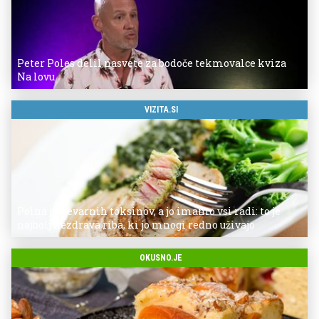
Peter Poles delil nasvete za bodoče tekmovalce kviza
Na lovu
VIZITA.SI
Polna je nevarnih toksinov, a jo imamo vsi radi: to je
najbolj nezdrava riba, ki jo mnogi redno uživajo
OKUSNO.JE