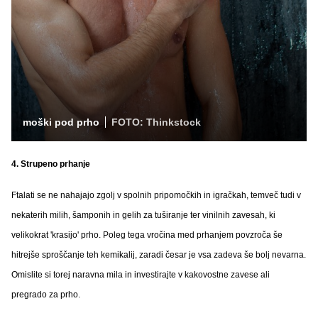
moški pod prho
FOTO: Thinkstock
4. Strupeno prhanje
Ftalati se ne nahajajo zgolj v spolnih pripomočkih in igračkah, temveč tudi v
nekaterih milih, šamponih in gelih za tuširanje ter vinilnih zavesah, ki
velikokrat 'krasijo' prho. Poleg tega vročina med prhanjem povzroča še
hitrejše sproščanje teh kemikalij, zaradi česar je vsa zadeva še bolj nevarna.
Omislite si torej naravna mila in investirajte v kakovostne zavese ali
pregrado za prho.