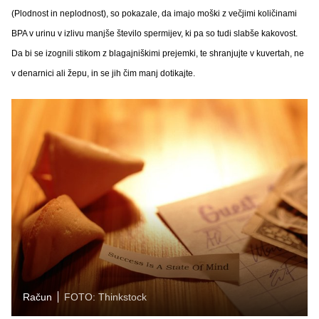
(Plodnost in neplodnost), so pokazale, da imajo moški z večjimi količinami
BPA v urinu v izlivu manjše število spermijev, ki pa so tudi slabše kakovost.
Da bi se izognili stikom z blagajniškimi prejemki, te shranjujte v kuvertah, ne
v denarnici ali žepu, in se jih čim manj dotikajte.
Račun
FOTO: Thinkstock