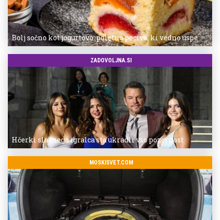
Bolj sočno kot jogurtovo: poletno pecivo, ki vedno uspe
ZADOVOLJNA.SI
Hčerki slavnega igralca sta ukradli vso pozornost
MOSKISVET.COM