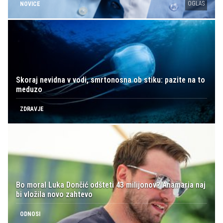
OGLAS
NOVICE
Skoraj nevidna v vodi, smrtonosna ob stiku: pazite na to
meduzo
ZDRAVJE
Bo moral Luka Dončić odšteti 43 milijonov? Anamaria naj
bi vložila novo zahtevo
ODNOSI