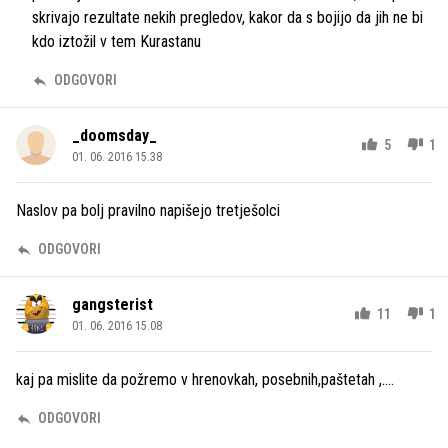
skrivajo rezultate nekih pregledov, kakor da s bojijo da jih ne bi
kdo iztožil v tem Kurastanu
ODGOVORI
_doomsday_
5
1
01. 06. 2016 15.38
Naslov pa bolj pravilno napišejo tretješolci
ODGOVORI
gangsterist
11
1
01. 06. 2016 15.08
kaj pa mislite da požremo v hrenovkah, posebnih,paštetah ,....
ODGOVORI