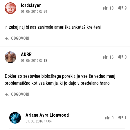
lordslayer
13
9
01. 06. 2016 07.59
in zakaj naj bi nas zanimala ameriška anketa? kre-teni
ODGOVORI
ADRR
16
3
01. 06. 2016 07.18
Dokler so sestavine biološkega porekla je vse še vedno manj
problematično kot vsa kemija, ki jo dajo v predelano hrano.
ODGOVORI
Ariana Ayra Lionwood
0
1
01. 06. 2016 17.04