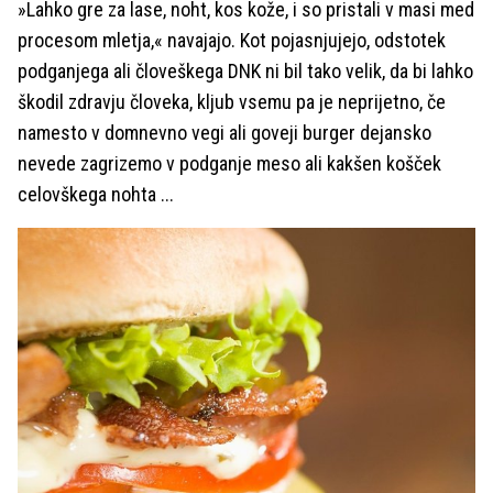
»Lahko gre za lase, noht, kos kože, i so pristali v masi med
procesom mletja,« navajajo. Kot pojasnjujejo, odstotek
podganjega ali človeškega DNK ni bil tako velik, da bi lahko
škodil zdravju človeka, kljub vsemu pa je neprijetno, če
namesto v domnevno vegi ali goveji burger dejansko
nevede zagrizemo v podganje meso ali kakšen košček
celovškega nohta ...