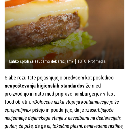
Lahko sploh še zaupamo deklaracijam?
FOTO: Profimedia
Slabe rezultate pojasnjujejo predvsem kot posledico
neupoštevanja higienskih standardov
že med
proizvodnjo in nato med pripravo hamburgerjev v fast
food obratih.
»Določena nizka stopnja kontaminacije je še
sprejemljiva,«
pišejo in poudarjajo, da je
»zaskrbljujoče
neujemanje dejanskega stanja z navedbami na deklaracijah:
gluten, če piše, da ga ni, toksične plesni, nenavedene rastline,