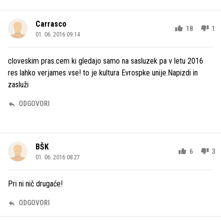
Carrasco
18
1
01. 06. 2016 09.14
cloveskim pras.cem ki gledajo samo na sasluzek pa v letu 2016
res lahko verjames vse! to je kultura Evrospke unije.Napizdi in
zasluži
ODGOVORI
BŠK
6
3
01. 06. 2016 08.27
Pri ni nič drugaće!
ODGOVORI