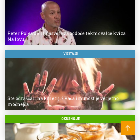
Peter Poles delil nasvete za bodoče tekmovalce kviza
Na lovu
VIZITA.SI
Ste odraščali na kmetiji? Vaša imunost je verjetno
močnejša
OKUSNO.JE