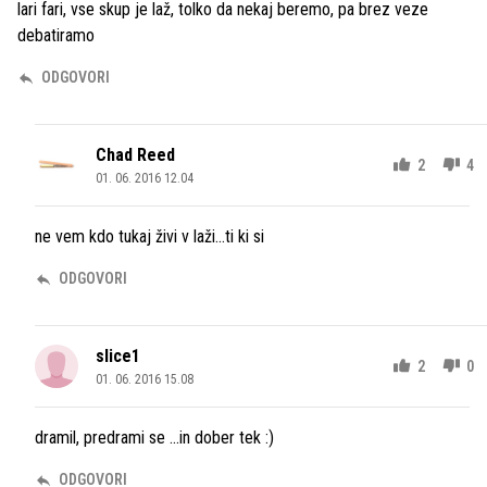
lari fari, vse skup je laž, tolko da nekaj beremo, pa brez veze
debatiramo
ODGOVORI
Chad Reed
2
4
01. 06. 2016 12.04
ne vem kdo tukaj živi v laži...ti ki si
ODGOVORI
slice1
2
0
01. 06. 2016 15.08
dramil, predrami se ...in dober tek :)
ODGOVORI