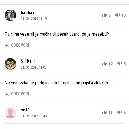
baubax
7
10
01. 06. 2016 11.19
Pa nima veze ali je mačka ali pesek važno, da je mesek :P
ODGOVORI
Sil Ka 1
12
8
01. 06. 2016 11.05
Ne vem zakaj je podganca bolj ogabna od pujska ali telička.
ODGOVORI
sc11
11
6
01. 06. 2016 10.48