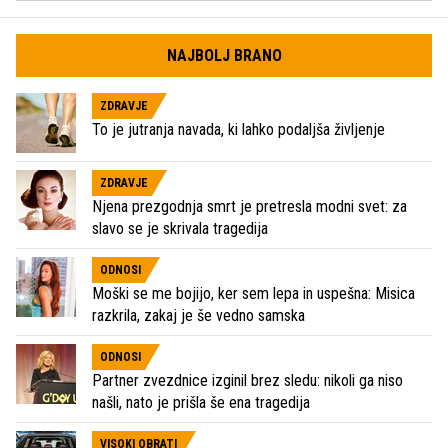
NAJBOLJ BRANO
ZDRAVJE
To je jutranja navada, ki lahko podaljša življenje
ZDRAVJE
Njena prezgodnja smrt je pretresla modni svet: za
slavo se je skrivala tragedija
ODNOSI
Moški se me bojijo, ker sem lepa in uspešna: Misica
razkrila, zakaj je še vedno samska
ODNOSI
Partner zvezdnice izginil brez sledu: nikoli ga niso
našli, nato je prišla še ena tragedija
VISOKI OBRATI