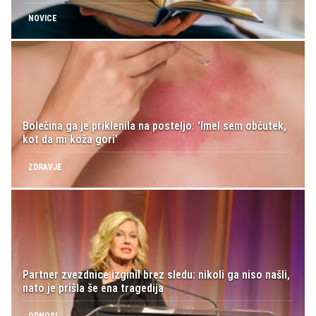
NOVICE
Bolečina ga je priklenila na posteljo: 'Imel sem občutek,
kot da mi koža gori'
ZDRAVJE
Partner zvezdnice izginil brez sledu: nikoli ga niso našli,
nato je prišla še ena tragedija
ODNOSI