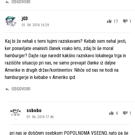
ODGOVORI
j03
17
1
01. 06. 2016 16.29
Kaj bi že nehali s temi tujimi raziskavami? Kebab sem nehal jesti,
ker ponavljate enainisti članek vsako leto, zdaj bi še moral
hamburger? Dajte raje naredit kakšno raziskavo lokalnega trga in
raziščite situacijo pri nas, ne samo prevajat članke iz daljne
Amerike in drugih držav/kontinentov. Nihče od nas ne hodi na
hamburgerje in kebabe v Ameriko ipd.
ODGOVORI
ssbobo
4
1
01. 06. 2016 17.46
pri nas je dotičnim osebkom POPOLNOMA VSEENO, nato pa še