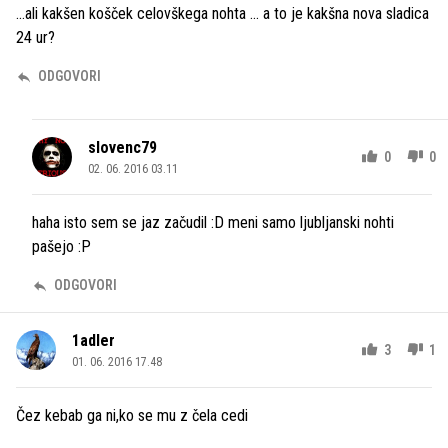
...ali kakšen košček celovškega nohta ... a to je kakšna nova sladica
24 ur?
ODGOVORI
slovenc79
0
0
02. 06. 2016 03.11
haha isto sem se jaz začudil :D meni samo ljubljanski nohti
pašejo :P
ODGOVORI
1adler
3
1
01. 06. 2016 17.48
Čez kebab ga ni,ko se mu z čela cedi