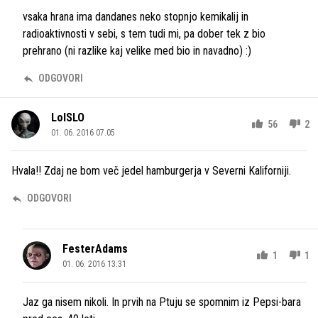
vsaka hrana ima dandanes neko stopnjo kemikalij in
radioaktivnosti v sebi, s tem tudi mi, pa dober tek z bio
prehrano (ni razlike kaj velike med bio in navadno) :)
ODGOVORI
LolSLO
56
2
01. 06. 2016 07.05
Hvala!! Zdaj ne bom več jedel hamburgerja v Severni Kaliforniji.
ODGOVORI
FesterAdams
1
1
01. 06. 2016 13.31
Jaz ga nisem nikoli. In prvih na Ptuju se spomnim iz Pepsi-bara