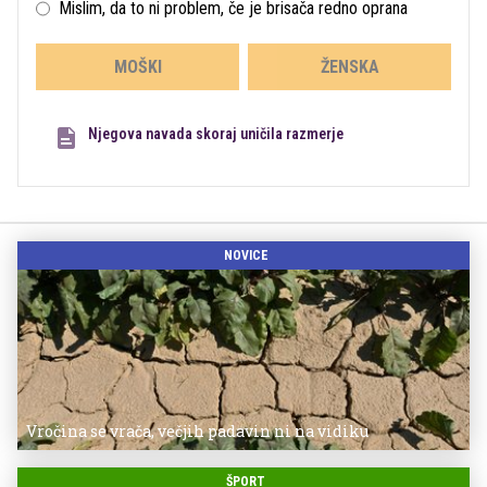
Mislim, da to ni problem, če je brisača redno oprana
MOŠKI
ŽENSKA
Njegova navada skoraj uničila razmerje
NOVICE
Vročina se vrača, večjih padavin ni na vidiku
ŠPORT