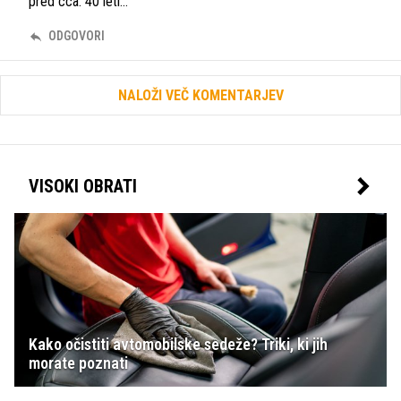
pred cca. 40 leti...
ODGOVORI
NALOŽI VEČ KOMENTARJEV
VISOKI OBRATI
Kako očistiti avtomobilske sedeže? Triki, ki jih
morate poznati