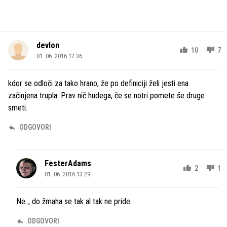
devlon
10
7
01. 06. 2016 12.36
kdor se odloči za tako hrano, že po definiciji želi jesti ena
začinjena trupla. Prav nič hudega, če se notri pomete še druge
smeti.
ODGOVORI
FesterAdams
2
1
01. 06. 2016 13.29
Ne.., do žmaha se tak al tak ne pride.
ODGOVORI