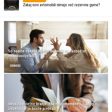
Zakaj novi avtomobili nimajo več rezervne gume?
So spalne navade ključni dejavnik za razhod in
nezadovoljstvo?
ODNOSI
Ideja za poletno branje: Ena najpomembnejših knjig o
življenju, ki jo boste prebrali