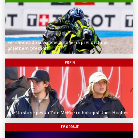
Fernandez do suverene zmage na prvi dirki po
poletnem premoru
POPIN
Razšla sta se pevka Tate McRae in hokejist Jack Hughes
TV ODDAJE