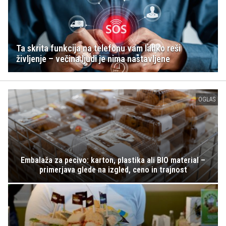
Ta skrita funkcija na telefonu vam lahko reši
življenje – večina ljudi je nima nastavljene
OGLAS
Embalaža za pecivo: karton, plastika ali BIO material –
primerjava glede na izgled, ceno in trajnost