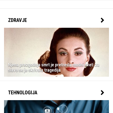
ZDRAVJE
Njena prezgodnja smrt je pretresla modni svet: za
slavo se je skrivala tragedija
TEHNOLOGIJA