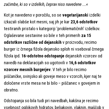
začimbe, ki so v izdelkih, čeprav niso navedene ...«
Kot je navedeno v poročilu, so se
vegetarijanski
izdelki
izkazali slabše kot mesni, saj jih je kar
23,6 odstotkov
testiranih pristalo v kategoriji 'problematičnih' izdelkov.
Oglaševane sestavine so bile v teh primerih
za 15
odstotkov različne od dejanskih
v proizvodu, recimo
burger iz črnega fižola dejansko sploh ni vseboval črnega
fižola ipd.
16-odstotno odstopanje
dejanskih vzorcev od
navedb na deklaracijah so ugotovili v
16,6 odstotkov
vzorcev mesnih burgerjev
. V teh je bilo recimo
piščančke, svinjsko ali goveje meso v vzorcih, kjer naj te
določene vrste mesa ne bi bilo – piščanec v govejem in
obratno.
Odstopanja so bila tudi pri navedbah, kakšna je recimo
vsebnost ogljikovih hidratov, beljakovin, vlaknin, maščob v