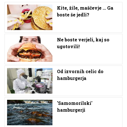
Kite, žile, maščevje ... Ga
boste še jedli?
Ne boste verjeli, kaj so
ugotovili!
Od izvornih celic do
hamburgerja
'Samomorilski'
hamburgerji