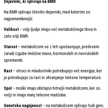
Dejavniki, ki vplivajo na BMR
Na BMR vplivajo številni dejavniki, med katerimi so
najpomembnejši:
Velikost
– višji ljudje imajo več metaboličnega tkiva in
zato višji BMR.
Starost
– metabolizem se z leti upočasnjuje, predvsem
zaradi izgube mišične mase, hormonskih in nevroloških
sprememb.
Rast
– otroci in mladostniki potrebujejo več energije, ker
jo potrebujejo za rast in ohranjanje telesne temperature.
Spol
– moški imajo običajno hitrejši metabolizem, ker so
večji in imajo manj telesne maščobe.
Genetska nagnjenost
– na metabolizem vplivajo tudi geni.