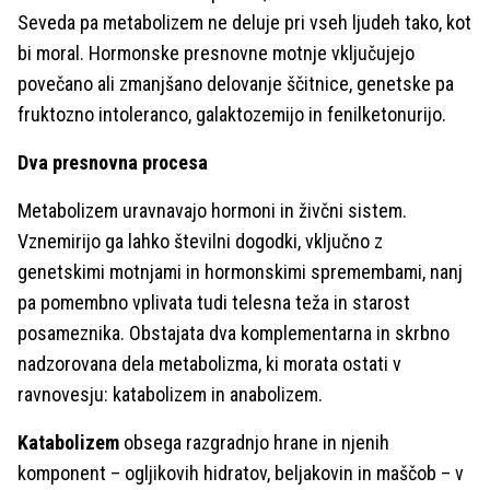
Seveda pa metabolizem ne deluje pri vseh ljudeh tako, kot
bi moral. Hormonske presnovne motnje vključujejo
povečano ali zmanjšano delovanje ščitnice, genetske pa
fruktozno intoleranco, galaktozemijo in fenilketonurijo.
Dva presnovna procesa
Metabolizem uravnavajo hormoni in živčni sistem.
Vznemirijo ga lahko številni dogodki, vključno z
genetskimi motnjami in hormonskimi spremembami, nanj
pa pomembno vplivata tudi telesna teža in starost
posameznika. Obstajata dva komplementarna in skrbno
nadzorovana dela metabolizma, ki morata ostati v
ravnovesju: katabolizem in anabolizem.
Katabolizem
obsega razgradnjo hrane in njenih
komponent – ogljikovih hidratov, beljakovin in maščob – v