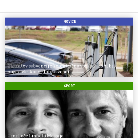
NOVICE
Ukinitev subvencij za električna vozila? 'To bi bilo
najslabše, kar se lahko zgodi'
ŠPORT
Umrl oče Lionela Messija