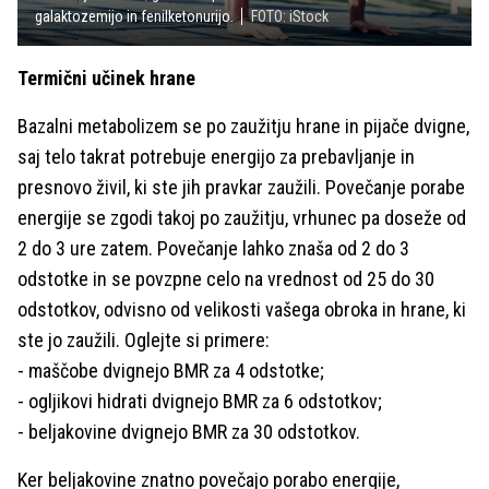
galaktozemijo in fenilketonurijo.
FOTO: iStock
Termični učinek hrane
Bazalni metabolizem se po zaužitju hrane in pijače dvigne,
saj telo takrat potrebuje energijo za prebavljanje in
presnovo živil, ki ste jih pravkar zaužili. Povečanje porabe
energije se zgodi takoj po zaužitju, vrhunec pa doseže od
2 do 3 ure zatem. Povečanje lahko znaša od 2 do 3
odstotke in se povzpne celo na vrednost od 25 do 30
odstotkov, odvisno od velikosti vašega obroka in hrane, ki
ste jo zaužili. Oglejte si primere:
- maščobe dvignejo BMR za 4 odstotke;
- ogljikovi hidrati dvignejo BMR za 6 odstotkov;
- beljakovine dvignejo BMR za 30 odstotkov.
Ker beljakovine znatno povečajo porabo energije,