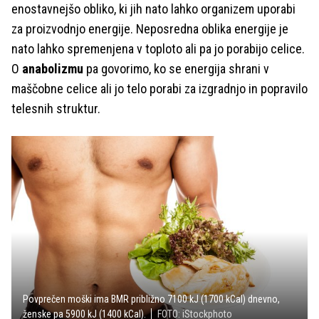
enostavnejšo obliko, ki jih nato lahko organizem uporabi
za proizvodnjo energije. Neposredna oblika energije je
nato lahko spremenjena v toploto ali pa jo porabijo celice.
O
anabolizmu
pa govorimo, ko se energija shrani v
maščobne celice ali jo telo porabi za izgradnjo in popravilo
telesnih struktur.
Povprečen moški ima BMR približno 7100 kJ (1700 kCal) dnevno,
ženske pa 5900 kJ (1400 kCal).
FOTO: iStockphoto