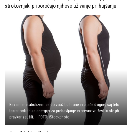
strokovnjaki priporočajo njihovo uživanje pri hujšanju.
Bazalni metabolizem se po zaužitju hrane in pijače dvigne, saj telo
takrat potrebuje energijo za prebavljanje in presnovo živil, ki ste jih
pravkar zaužili.
FOTO: iStockphoto