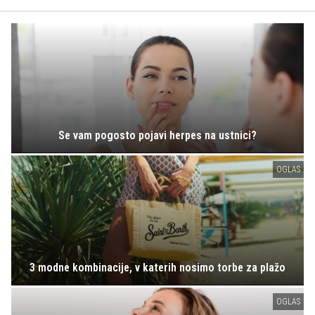
Se vam pogosto pojavi herpes na ustnici?
OGLAS
3 modne kombinacije, v katerih nosimo torbe za plažo
OGLAS