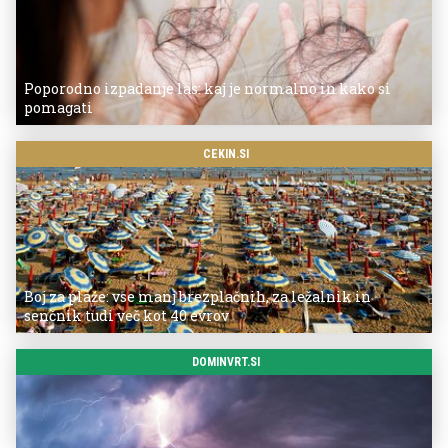
Poporodno izpadanje las: kaj je normalno in kako si
pomagati
CEKIN.SI
Boj za plaže: vse manj brezplačnih, za ležalnik in
senčnik tudi več kot 40 evrov
DOMINVRT.SI