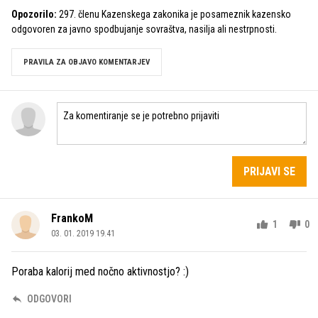
Opozorilo:
297. členu Kazenskega zakonika je posameznik kazensko
odgovoren za javno spodbujanje sovraštva, nasilja ali nestrpnosti.
PRAVILA ZA OBJAVO KOMENTARJEV
PRIJAVI SE
FrankoM
1
0
03. 01. 2019 19.41
Poraba kalorij med nočno aktivnostjo? :)
ODGOVORI