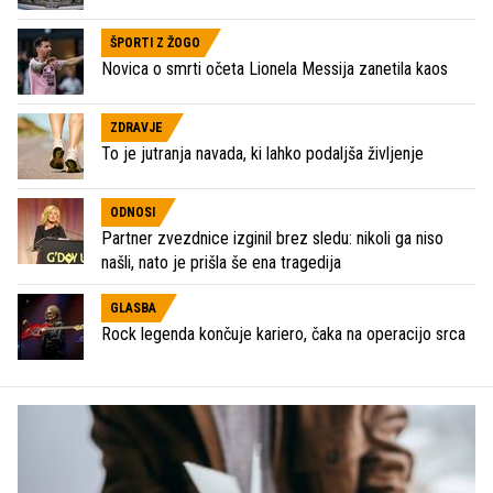
ŠPORTI Z ŽOGO
Novica o smrti očeta Lionela Messija zanetila kaos
ZDRAVJE
To je jutranja navada, ki lahko podaljša življenje
ODNOSI
Partner zvezdnice izginil brez sledu: nikoli ga niso
našli, nato je prišla še ena tragedija
GLASBA
Rock legenda končuje kariero, čaka na operacijo srca