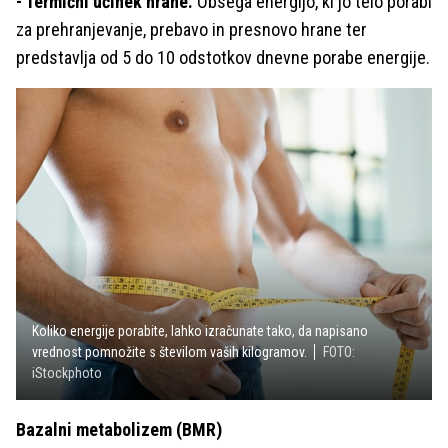
- Termični učinek hrane.
Obsega energijo, ki jo telo porabi
za prehranjevanje, prebavo in presnovo hrane ter
predstavlja od 5 do 10 odstotkov dnevne porabe energije.
Koliko energije porabite, lahko izračunate tako, da napisano
vrednost pomnožite s številom vaših kilogramov.
FOTO:
iStockphoto
Bazalni metabolizem (BMR)