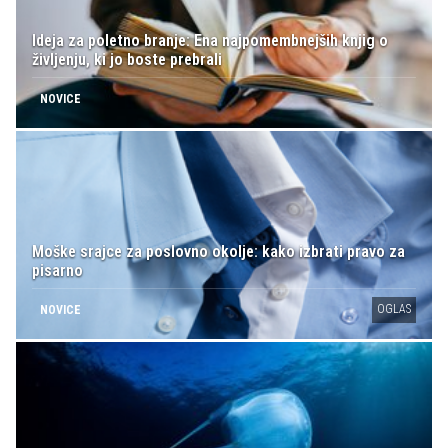
Ideja za poletno branje: Ena najpomembnejših knjig o
življenju, ki jo boste prebrali
NOVICE
Moške srajce za poslovno okolje: kako izbrati pravo za
pisarno
OGLAS
NOVICE