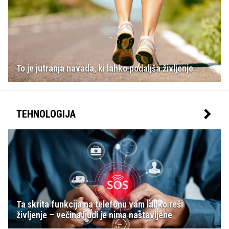
To je jutranja navada, ki lahko podaljša življenje
TEHNOLOGIJA
Ta skrita funkcija na telefonu vam lahko reši
življenje – večina ljudi je nima nastavljene