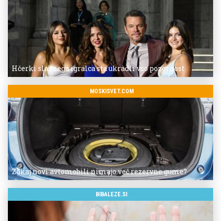
Hčerki slavnega igralca sta ukradli vso pozornost
MOSKISVET.COM
Zakaj novi avtomobili nimajo več rezervne gume?
BIBALEZE.SI