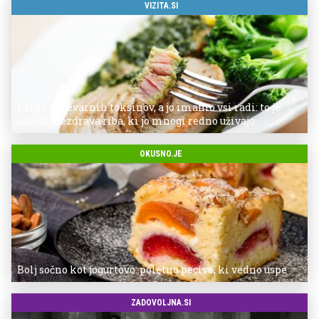
VIZITA.SI
Polna je nevarnih toksinov, a jo imamo vsi radi: to je
najbolj nezdrava riba, ki jo mnogi redno uživajo
OKUSNO.JE
Bolj sočno kot jogurtovo: poletno pecivo, ki vedno uspe
ZADOVOLJNA.SI