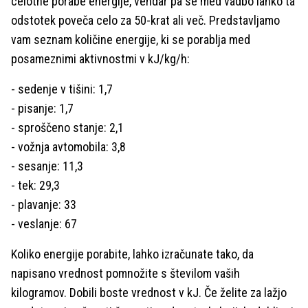
celotne porabe energije, vendar pa se med vadbo lahko ta
odstotek poveča celo za 50-krat ali več. Predstavljamo
vam seznam količine energije, ki se porablja med
posameznimi aktivnostmi v kJ/kg/h:
- sedenje v tišini: 1,7
- pisanje: 1,7
- sproščeno stanje: 2,1
- vožnja avtomobila: 3,8
- sesanje: 11,3
- tek: 29,3
- plavanje: 33
- veslanje: 67
Koliko energije porabite, lahko izračunate tako, da
napisano vrednost pomnožite s številom vaših
kilogramov. Dobili boste vrednost v kJ. Če želite za lažjo