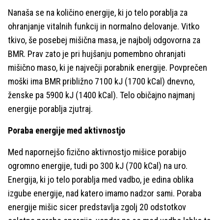
Nanaša se na količino energije, ki jo telo porablja za
ohranjanje vitalnih funkcij in normalno delovanje. Vitko
tkivo, še posebej mišična masa, je najbolj odgovorna za
BMR. Prav zato je pri hujšanju pomembno ohranjati
mišično maso, ki je največji porabnik energije. Povprečen
moški ima BMR približno 7100 kJ (1700 kCal) dnevno,
ženske pa 5900 kJ (1400 kCal). Telo običajno najmanj
energije porablja zjutraj.
Poraba energije med aktivnostjo
Med napornejšo fizično aktivnostjo mišice porabijo
ogromno energije, tudi po 300 kJ (700 kCal) na uro.
Energija, ki jo telo porablja med vadbo, je edina oblika
izgube energije, nad katero imamo nadzor sami. Poraba
energije mišic sicer predstavlja zgolj 20 odstotkov