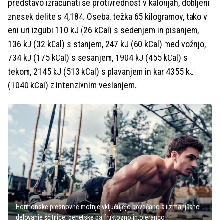
predstavo izračunati še protivrednost v kalorijah, dobljeni
znesek delite s 4,184. Oseba, težka 65 kilogramov, tako v
eni uri izgubi 110 kJ (26 kCal) s sedenjem in pisanjem,
136 kJ (32 kCal) s stanjem, 247 kJ (60 kCal) med vožnjo,
734 kJ (175 kCal) s sesanjem, 1904 kJ (455 kCal) s
tekom, 2145 kJ (513 kCal) s plavanjem in kar 4355 kJ
(1040 kCal) z intenzivnim veslanjem.
Hormonske presnovne motnje vključujejo povečano ali zmanjšano
delovanje ščitnice, genetske pa fruktozno intoleranco,