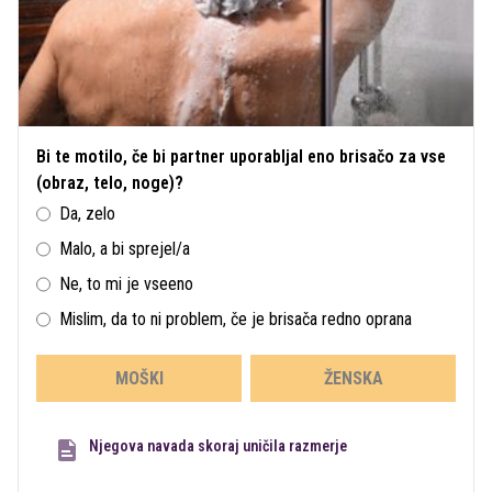
Bi te motilo, če bi partner uporabljal eno brisačo za vse
(obraz, telo, noge)?
Da, zelo
Malo, a bi sprejel/a
Ne, to mi je vseeno
Mislim, da to ni problem, če je brisača redno oprana
MOŠKI
ŽENSKA
Njegova navada skoraj uničila razmerje