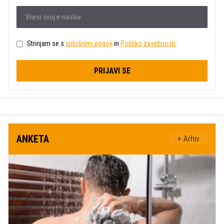
Strinjam se s
splošnimi pogoji
in
Politiko zasebnosti
.
PRIJAVI SE
ANKETA
+ Arhiv