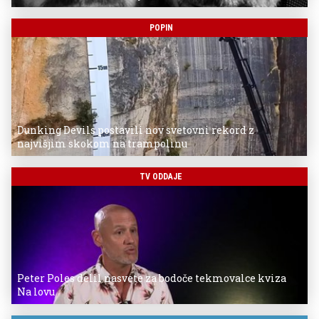
POPIN
Dunking Devils postavili nov svetovni rekord z
najvišjim skokom na trampolinu
TV ODDAJE
Peter Poles delil nasvete za bodoče tekmovalce kviza
Na lovu