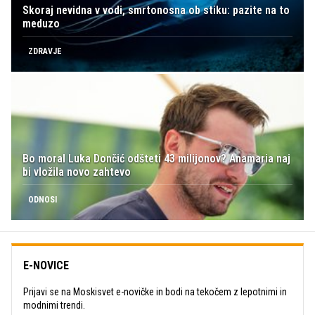
Skoraj nevidna v vodi, smrtonosna ob stiku: pazite na to
meduzo
ZDRAVJE
Bo moral Luka Dončić odšteti 43 milijonov? Anamaria naj
bi vložila novo zahtevo
ODNOSI
E-NOVICE
Prijavi se na Moskisvet e-novičke in bodi na tekočem z lepotnimi in
modnimi trendi.