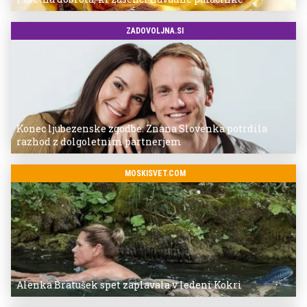
ZADOVOLJNA.SI
Konec ljubezenske zgodbe: Znana Slovenka potrdila
razhod z dolgoletnim partnerjem
MOSKISVET.COM
Alenka Bratušek spet zaplavala v ledeni Kokri