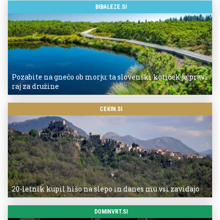
BIBALEZE.SI
Pozabite na gnečo ob morju: ta slovenski kotiček je pravi
raj za družine
CEKIN.SI
20-letnik kupil hišo na slepo in danes mu vsi zavidajo
DOMINVRT.SI