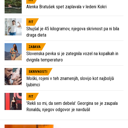
FIT
Alenka Bratušek spet zaplavala v ledeni Kokri
FIT
Shujšal je 45 kilogramov, njegova skrivnost pa ni bila
draga dieta
ZABAVA
Slovenska pevka si je zategnila vozel na kopalkah in
dvignila temperaturo
SKRIVNOSTI
Moški, rojeni v teh znamenjih, slovijo kot najboljši
ljubimci
FIT
'Rekli so mi, da sem debela': Georgina se je zaupala
Ronaldu, njegov odgovor je navdušil