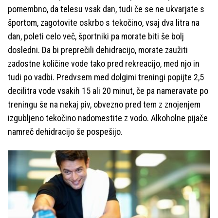
pomembno, da telesu vsak dan, tudi če se ne ukvarjate s
športom, zagotovite oskrbo s tekočino, vsaj dva litra na
dan, poleti celo več, športniki pa morate biti še bolj
dosledni. Da bi preprečili dehidracijo, morate zaužiti
zadostne količine vode tako pred rekreacijo, med njo in
tudi po vadbi. Predvsem med dolgimi treningi popijte 2,5
decilitra vode vsakih 15 ali 20 minut, če pa nameravate po
treningu še na nekaj piv, obvezno pred tem z znojenjem
izgubljeno tekočino nadomestite z vodo. Alkoholne pijače
namreč dehidracijo še pospešijo.