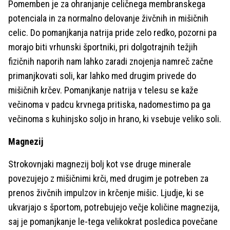
Pomemben je za ohranjanje celičnega membranskega
potenciala in za normalno delovanje živčnih in mišičnih
celic. Do pomanjkanja natrija pride zelo redko, pozorni pa
morajo biti vrhunski športniki, pri dolgotrajnih težjih
fizičnih naporih nam lahko zaradi znojenja namreč začne
primanjkovati soli, kar lahko med drugim privede do
mišičnih krčev. Pomanjkanje natrija v telesu se kaže
večinoma v padcu krvnega pritiska, nadomestimo pa ga
večinoma s kuhinjsko soljo in hrano, ki vsebuje veliko soli.
Magnezij
Strokovnjaki magnezij bolj kot vse druge minerale
povezujejo z mišičnimi krči, med drugim je potreben za
prenos živčnih impulzov in krčenje mišic. Ljudje, ki se
ukvarjajo s športom, potrebujejo večje količine magnezija,
saj je pomanjkanje le-tega velikokrat posledica povečane