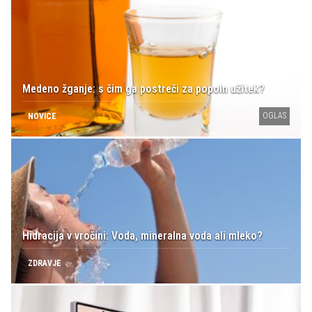
Medeno žganje: s čim ga postreči za popoln užitek?
OGLAS
NOVICE
Hidracija v vročini: Voda, mineralna voda ali mleko?
ZDRAVJE