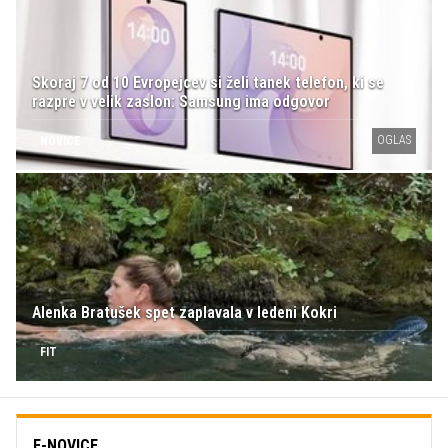
Skoraj 7 od 10 Evropejcev si želi tanek telefon, ki se
razpre v velik zaslon: Samsung ima odgovor
OGLAS
NOVICE
Alenka Bratušek spet zaplavala v ledeni Kokri
FIT
E-NOVICE