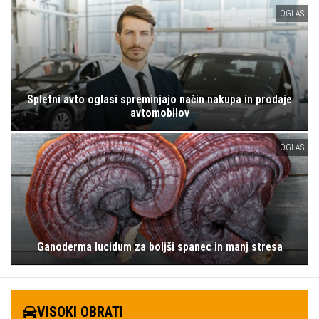
OGLAS
Spletni avto oglasi spreminjajo način nakupa in prodaje
avtomobilov
OGLAS
Ganoderma lucidum za boljši spanec in manj stresa
VISOKI OBRATI