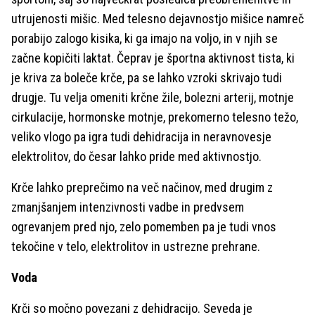
utrujenosti mišic. Med telesno dejavnostjo mišice namreč
porabijo zalogo kisika, ki ga imajo na voljo, in v njih se
začne kopičiti laktat. Čeprav je športna aktivnost tista, ki
je kriva za boleče krče, pa se lahko vzroki skrivajo tudi
drugje. Tu velja omeniti krčne žile, bolezni arterij, motnje
cirkulacije, hormonske motnje, prekomerno telesno težo,
veliko vlogo pa igra tudi dehidracija in neravnovesje
elektrolitov, do česar lahko pride med aktivnostjo.
Krče lahko preprečimo na več načinov, med drugim z
zmanjšanjem intenzivnosti vadbe in predvsem
ogrevanjem pred njo, zelo pomemben pa je tudi vnos
tekočine v telo, elektrolitov in ustrezne prehrane.
Voda
Krči so močno povezani z dehidracijo. Seveda je