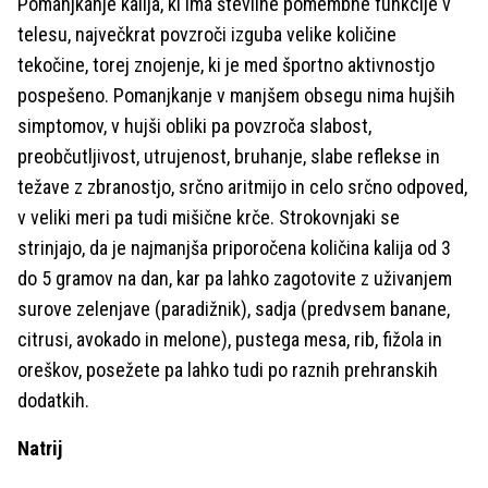
Pomanjkanje kalija, ki ima številne pomembne funkcije v
telesu, največkrat povzroči izguba velike količine
tekočine, torej znojenje, ki je med športno aktivnostjo
pospešeno. Pomanjkanje v manjšem obsegu nima hujših
simptomov, v hujši obliki pa povzroča slabost,
preobčutljivost, utrujenost, bruhanje, slabe reflekse in
težave z zbranostjo, srčno aritmijo in celo srčno odpoved,
v veliki meri pa tudi mišične krče. Strokovnjaki se
strinjajo, da je najmanjša priporočena količina kalija od 3
do 5 gramov na dan, kar pa lahko zagotovite z uživanjem
surove zelenjave (paradižnik), sadja (predvsem banane,
citrusi, avokado in melone), pustega mesa, rib, fižola in
oreškov, posežete pa lahko tudi po raznih prehranskih
dodatkih.
Natrij