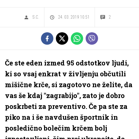
S.C.
24. 03. 2019 10.51
2
Če ste eden izmed 95 odstotkov ljudi,
ki so vsaj enkrat v življenju občutili
mišične krče, si zagotovo ne želite, da
vas še kdaj "zagrabijo", zato je dobro
poskrbeti za preventivo. Če pa ste za
piko na i še navdušen športnik in
posledično bolečim krčem bolj
izpostavljeni, čim prej ukrepajte, da