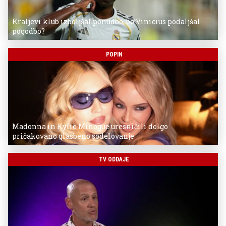
Kraljevi klub izboljšal ponudbo, bo Vinicius podaljšal
pogodbo?
POPIN
Madonna in Kylie Minogue uresničili dolgo
pričakovano glasbeno sodelovanje
TV ODDAJE