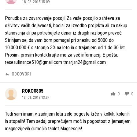
18. 02. 2018 15.09
Ponudba za zavarovanje posojil Za vaše posojilo zahteva za
oživitev vaših dejavnosti, bodisi za izvedbo projekta ali za nakup
stanovanja ali pa potrebujete denar iz drugih razlogov preveč.
Strinjam se, da vam bom pomagal pri znesku od 5000 do
10.000.000 € s stopnjo 3% na leto in s trajanjem od 1 do 30 let.
Prosim, prosim kontaktirajte me za več informacij: E-pošta:
reseaufinance510@gmail.com tmarjan24@gmail.com
ODGOVORI
ROKO0805
0
0
13. 01. 2018 13.34
Tudi sam imam v zadnjem letu zelo pogoste krče v kolkih, kolenih
in stopalih! Tem sedaj preprečujem moč in pogostost z jemanjem
magnezijevih šumečih tablet Magnesola!