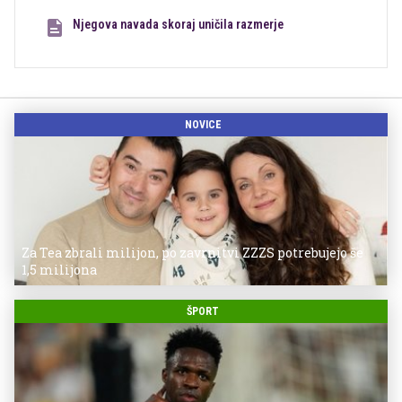
Njegova navada skoraj uničila razmerje
NOVICE
Za Tea zbrali milijon, po zavrnitvi ZZZS potrebujejo še
1,5 milijona
ŠPORT