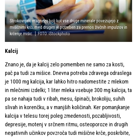
Strokovnjaki magnezij bolj kot vse druge minerale povezujejo z
mišičnimi krči, med drugim je potreben za prenos živčnih impulzov in
krčenje mišic.
FOTO: iStockphoto
Kalcij
Znano je, da je kalcij zelo pomemben ne samo za kosti,
pač pa tudi za mišice. Dnevna potreba zdravega odraslega
je 1000 mg kalcija, kar lahko hitro nadomestite z mlekom
in mlečnimi izdelki; 1 liter mleka vsebuje 300 mg kalcija, ta
pa se nahaja tudi v ribah, mesu, špinači, brokoliju, suhih
slivah in korenčku, a v manjših količinah. Ker pomanjkanje
kalcija v telesu torej poleg zmedenosti, pozabljivosti,
depresije, motenj v srčnem ritmu, osteoporoze in drugih
negativnih učinkov povzroča tudi mišične krče, poskrbite,