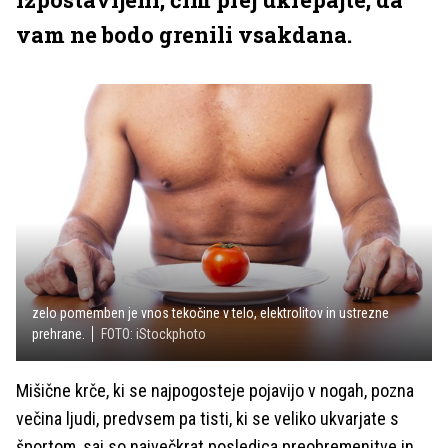
vam ne bodo grenili vsakdana.
zelo pomemben je vnos tekočine v telo, elektrolitov in ustrezne
prehrane.
FOTO: iStockphoto
Mišične krče, ki se najpogosteje pojavijo v nogah, pozna
večina ljudi, predvsem pa tisti, ki se veliko ukvarjate s
športom, saj so največkrat posledica preobremenitve in