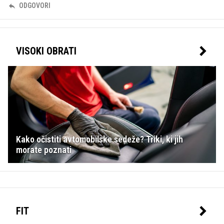
ODGOVORI
VISOKI OBRATI
Kako očistiti avtomobilske sedeže? Triki, ki jih
morate poznati
FIT