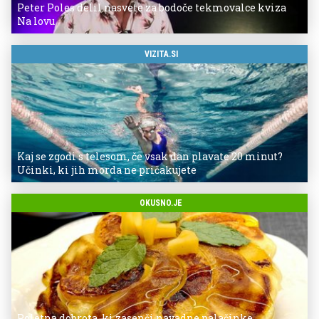
Peter Poles delil nasvete za bodoče tekmovalce kviza
Na lovu
VIZITA.SI
Kaj se zgodi s telesom, če vsak dan plavate 20 minut?
Učinki, ki jih morda ne pričakujete
OKUSNO.JE
Poletna dobrota, ki zasenči navadne palačinke