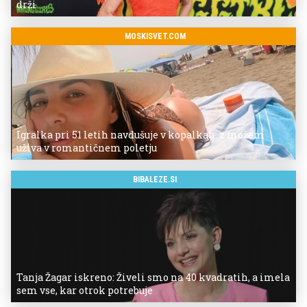
drži
MOSKISVET.COM
Igralka pri 51 letih navdušuje v kopalkah: z možem
uživa v romantičnem poletju
BIBALEZE.SI
Tanja Žagar iskreno: Živeli smo na 40 kvadratih, a imela
sem vse, kar otrok potrebuje