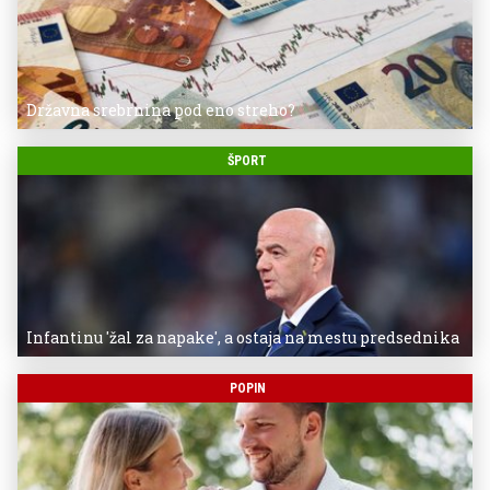
Državna srebrnina pod eno streho?
ŠPORT
Infantinu 'žal za napake', a ostaja na mestu predsednika
POPIN