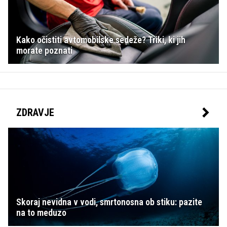
Kako očistiti avtomobilske sedeže? Triki, ki jih
morate poznati
ZDRAVJE
Skoraj nevidna v vodi, smrtonosna ob stiku: pazite
na to meduzo