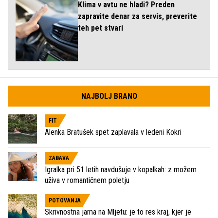
Klima v avtu ne hladi? Preden
zapravite denar za servis, preverite
teh pet stvari
NAJBOLJ BRANO
FIT
Alenka Bratušek spet zaplavala v ledeni Kokri
ZABAVA
Igralka pri 51 letih navdušuje v kopalkah: z možem
uživa v romantičnem poletju
POTOVANJA
Skrivnostna jama na Mljetu: je to res kraj, kjer je