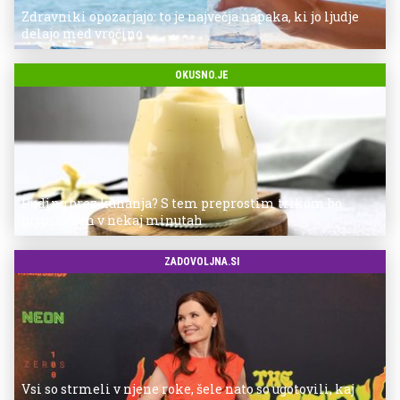
Zdravniki opozarjajo: to je največja napaka, ki jo ljudje
delajo med vročino
OKUSNO.JE
Puding brez kuhanja? S tem preprostim trikom bo
pripravljen v nekaj minutah
ZADOVOLJNA.SI
Vsi so strmeli v njene roke, šele nato so ugotovili, kaj