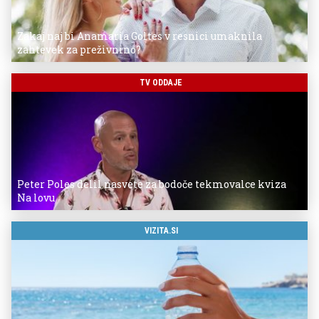
Zakaj naj bi Anamaria Goltes v resnici umaknila
zahtevek za preživnino?
TV ODDAJE
Peter Poles delil nasvete za bodoče tekmovalce kviza
Na lovu
VIZITA.SI