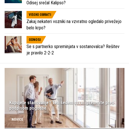
Odisej srečal Kalipso?
VISOKI OBRATI
Zakaj nekateri vozniki na vzvratno ogledalo privežejo
belo krpo?
ODNOSI
Se s partnerko spreminjata v sostanovalca? Rešitev
je pravilo 2-2-2
Kupujete stanovanje? Teh sedem stvari preverite pred
podpisom pogodbe
NOVICE