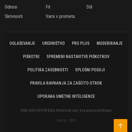
Odnosi
Fit
Stil
Skrivnosti
Varni v prometu
OGLAŠEVANJE
UREDNIŠTVO
PRO PLUS
MODERIRANJE
PIŠKOTKI
SPREMENI NASTAVITVE PIŠKOTKOV
POLITIKA ZASEBNOSTI
SPLOŠNI POGOJI
PRAVILA RAVNANJA ZA ZAŠČITO OTROK
UPORABA UMETNE INTELIGENCE
ISSN 2630-1679 © 2024, Moskisvet.com, Vse pravice pridržane
Verzija: 1874