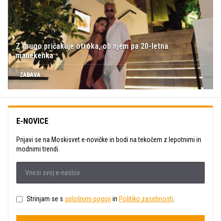
Z drugo pričakuje otroka, ob njem pa 20-letna
manekenka
ZABAVA
E-NOVICE
Prijavi se na Moskisvet e-novičke in bodi na tekočem z lepotnimi in
modnimi trendi.
Strinjam se s
splošnimi pogoji
in
Politiko zasebnosti
.