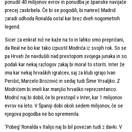
ponudil 40 milijonov evrov in ponudba je španske navijače
precej zaskrbela. Če bi se pogodili, bi namreč Madrid
zaradi odhoda Ronalda ostal kar brez dveh nogometnih
legend.
Sicer za enkrat nič ne kaže na to in lahko smo prepričani,
da Real ne bo kar tako izpustil Modrića iz svojih rok. So se
pa Hrvati že navdušili nad prestopom svojega junaka in so
podali kar nekaj razlogov zakaj bi moral to storiti. Inter že
ima kar nekaj hrvaških igralcev, saj za klub igrajo Ivan
Perišić, Marcelo Brozović in sedaj tudi Šime Vrsaljko. Z
Modrićem bi imeli kar manjšo hrvaško reprezentanco.
Modrić naj bi dobil, če bi prestopil v Inter, kar 1 milijonov
evrov na leto. V Španiji dobi okoli sedem milijonov, če se
njegova pogodba ne bo spremenila.
‘Pobeg’ Ronalda v Italijo naj bi bil povezan tudi z davki. V