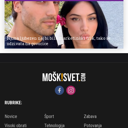
Njuna ljubezen naj bi bila marketinški trik, tako se
odzivata na govorice
RUBRIKE:
Novice
Šport
Zabava
Visoki obrati
Tehnologija
Potovanja