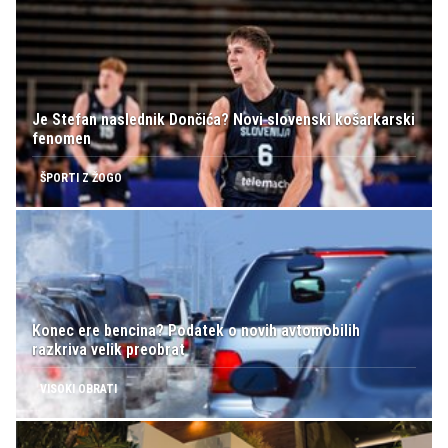
Je Stefan naslednik Dončića? Novi slovenski košarkarski
fenomen
ŠPORTI Z ŽOGO
Konec ere bencina? Podatek o novih avtomobilih
razkriva velik preobrat
VISOKI OBRATI