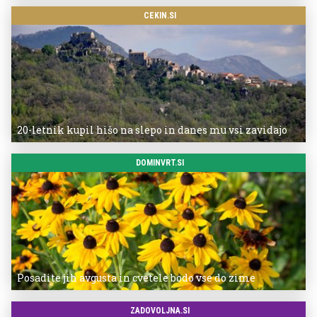
CEKIN.SI
20-letnik kupil hišo na slepo in danes mu vsi zavidajo
DOMINVRT.SI
Posadite jih avgusta in cvetele bodo vse do zime
ZADOVOLJNA.SI