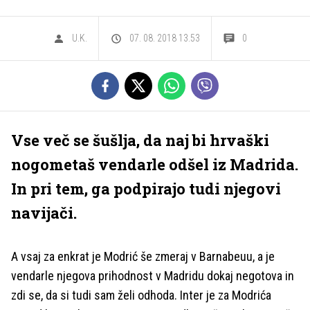
U.K.
07. 08. 2018 13.53
0
Vse več se šušlja, da naj bi hrvaški
nogometaš vendarle odšel iz Madrida.
In pri tem, ga podpirajo tudi njegovi
navijači.
A vsaj za enkrat je Modrić še zmeraj v Barnabeuu, a je
vendarle njegova prihodnost v Madridu dokaj negotova in
zdi se, da si tudi sam želi odhoda. Inter je za Modrića