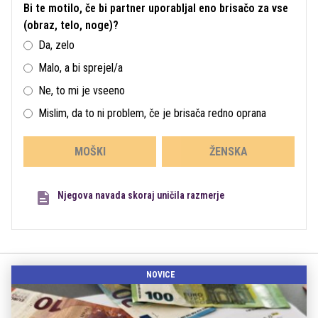
Bi te motilo, če bi partner uporabljal eno brisačo za vse
(obraz, telo, noge)?
Da, zelo
Malo, a bi sprejel/a
Ne, to mi je vseeno
Mislim, da to ni problem, če je brisača redno oprana
MOŠKI
ŽENSKA
Njegova navada skoraj uničila razmerje
NOVICE