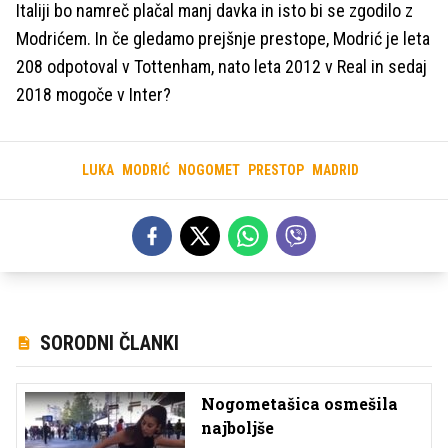
Italiji bo namreč plačal manj davka in isto bi se zgodilo z
Modrićem. In če gledamo prejšnje prestope, Modrić je leta
208 odpotoval v Tottenham, nato leta 2012 v Real in sedaj
2018 mogoče v Inter?
LUKA
MODRIĆ
NOGOMET
PRESTOP
MADRID
SORODNI ČLANKI
Nogometašica osmešila
najboljše