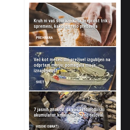
Kruh ni vaš sovražnik: ta preprost trik
spremeni, kako ga telo prebavlja
PREHRANA
Več kot mesec dni preživel izgubljen na
odprtem morju: pomagala mu je
iznajdljivost
SVET
7 jasnih znakov, da vaš avtomobilski
akumulator kmalu ne bo več deloval
VISOKI OBRATI