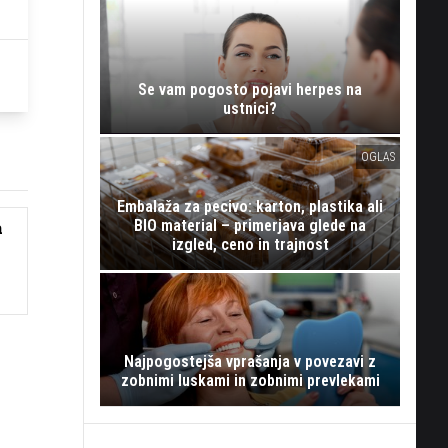
Se vam pogosto pojavi herpes na
ustnici?
OGLAS
Embalaža za pecivo: karton, plastika ali
BIO material – primerjava glede na
a
izgled, ceno in trajnost
Najpogostejša vprašanja v povezavi z
zobnimi luskami in zobnimi prevlekami