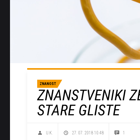
ZNANOST
ZNANSTVENIKI ZB
STARE GLISTE
U.K.
27. 07. 2018 10.48
1