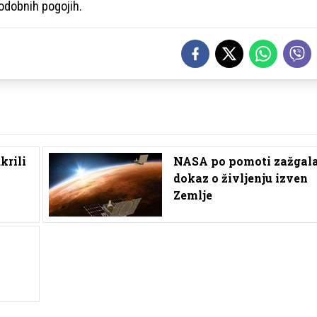
podobnih pogojih.
krili
NASA po pomoti zažgal
dokaz o življenju izven
Zemlje