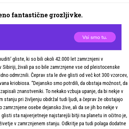
eno fantastične grozljivke.
diti’ gliste, ki so bili okoli 42.000 let zamrznjeni v
 Sibiriji, živali pa so bile zamrznjene vse od pleistocenske
idno odmrznili. Čeprav sta le dve glisti od več kot 300 vzorcev,
ovana kriobiosa. “Dejansko smo potrdili, da obstaja možnost, da
 zapisali znanstveniki. To nekako vzbuja upanje, da bi nekje v
 stanju pri življenju obdržal tudi ljudi, a čeprav že obstajajo
 zamrznjene osebe dejansko žive, ali da se jih bo nekje v
 glisti sta najverjetneje najstarejši bitji na planetu in očitno je,
ivetje v zamrznjenem stanju. Odkritje pa tudi polaga dodatne