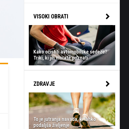
VISOKI OBRATI
Kako očistiti avtomobilske sedeže?
Triki, ki jih morate poznati
ZDRAVJE
To je jutranja navada, ki lahko
podaljša življenje