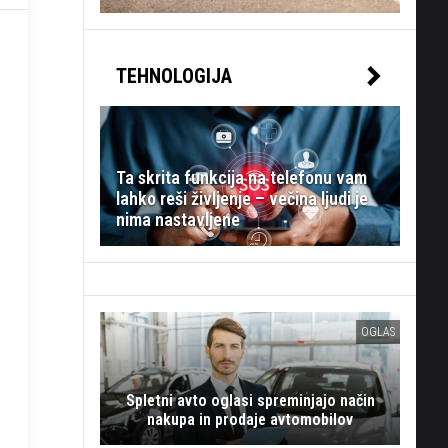
TEHNOLOGIJA
Ta skrita funkcija na telefonu vam
lahko reši življenje – večina ljudi je
nima nastavljene
OGLAS
Spletni avto oglasi spreminjajo način
nakupa in prodaje avtomobilov