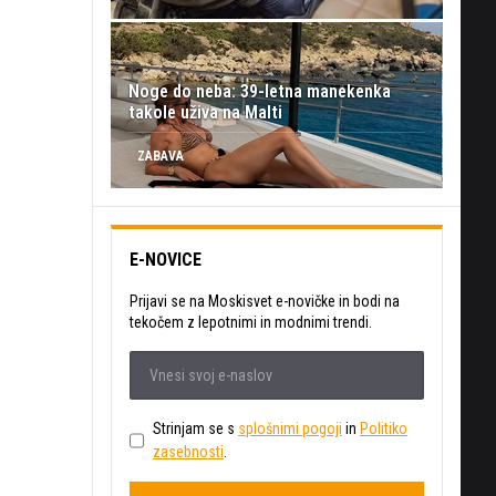
Noge do neba: 39-letna manekenka
takole uživa na Malti
ZABAVA
E-NOVICE
Prijavi se na Moskisvet e-novičke in bodi na
tekočem z lepotnimi in modnimi trendi.
Strinjam se s
splošnimi pogoji
in
Politiko
zasebnosti
.