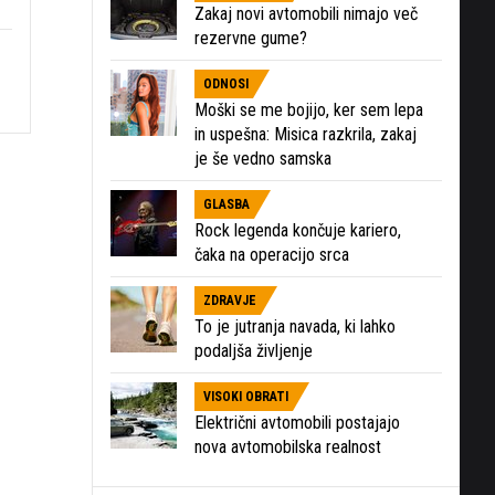
Zakaj novi avtomobili nimajo več
rezervne gume?
ODNOSI
Moški se me bojijo, ker sem lepa
in uspešna: Misica razkrila, zakaj
je še vedno samska
GLASBA
Rock legenda končuje kariero,
čaka na operacijo srca
ZDRAVJE
To je jutranja navada, ki lahko
podaljša življenje
VISOKI OBRATI
Električni avtomobili postajajo
nova avtomobilska realnost