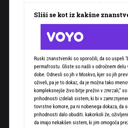
Sliši se kot iz kakšne znanstv
Ruski znanstveniki so sporočili, da so uspeli ‘bu
permafrostu. Gliste so našli v odročnem delu v
dobe. Odnesli so jih v Moskvo, kjer so jih prev
oživeli, pa je to dokaz, da je možna tako imen
kompleksnejše živo bitje preživi v zmrzali,” so
prihodnosti izdelali sistem, ki bi v zamrznjenem
tovrstne komore, pa ni nobenega dokaza, da so
prihodnosti dalo obuditi. kakorkoli že, oživljeni
da imajo nekakšen sistem, ki jim omogoča prež