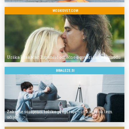
MOSKISVET.COM
Urška Klakočar Zupančič odločno o govoricah o razhodu
BIBALEZE.SI
Zakaj se sorojenci toliko prepirajo – in kaj se ob tem
učijo?