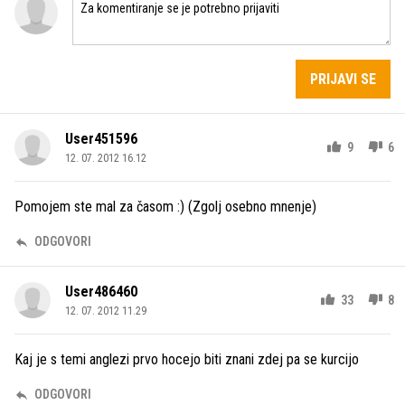
PRIJAVI SE
User451596
9
6
12. 07. 2012 16.12
Pomojem ste mal za časom :) (Zgolj osebno mnenje)
ODGOVORI
User486460
33
8
12. 07. 2012 11.29
Kaj je s temi anglezi prvo hocejo biti znani zdej pa se kurcijo
ODGOVORI