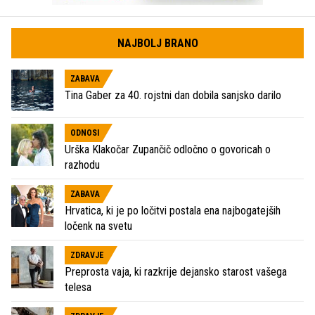
NAJBOLJ BRANO
ZABAVA
Tina Gaber za 40. rojstni dan dobila sanjsko darilo
ODNOSI
Urška Klakočar Zupančič odločno o govoricah o
razhodu
ZABAVA
Hrvatica, ki je po ločitvi postala ena najbogatejših
ločenk na svetu
ZDRAVJE
Preprosta vaja, ki razkrije dejansko starost vašega
telesa