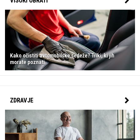
VISOKI OBRATI
Kako očistiti avtomobilske sedeže? Triki, ki jih
morate poznati
ZDRAVJE