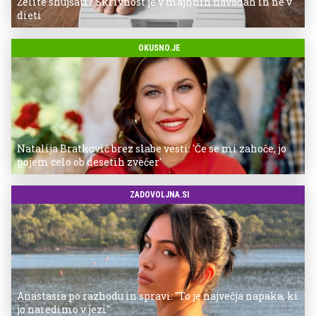
Želite shujšati? Skrivnost je v majhnih navadah in ne v
dieti
OKUSNO.JE
Natalija Bratkovič brez slabe vesti: 'Če se mi zahoče, jo
pojem celo ob desetih zvečer'
ZADOVOLJNA.SI
Anastasia po razhodu in spravi: "To je največja napaka, ki
jo naredimo v jezi"