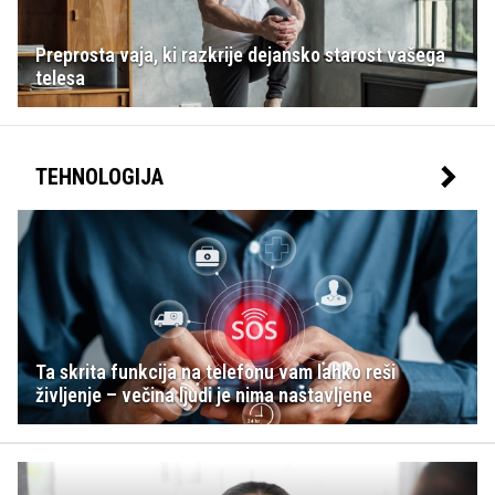
Preprosta vaja, ki razkrije dejansko starost vašega
telesa
TEHNOLOGIJA
Ta skrita funkcija na telefonu vam lahko reši
življenje – večina ljudi je nima nastavljene