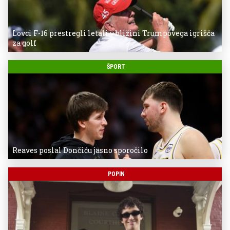
Lovci F-16 prestregli letali v bližini Trumpovega igrišča
za golf
ŠPORT
Reaves poslal Dončiću jasno sporočilo
POPIN