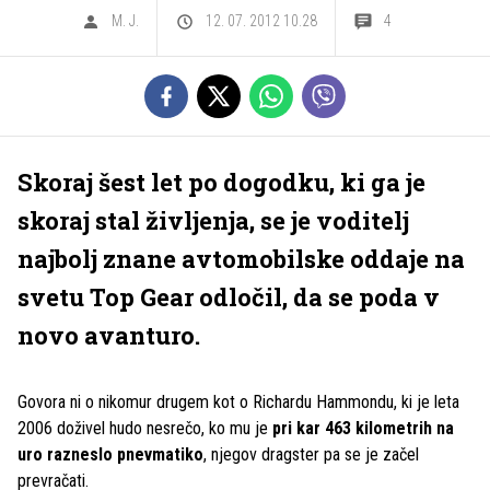
M. J.
12. 07. 2012 10.28
4
Skoraj šest let po dogodku, ki ga je
skoraj stal življenja, se je voditelj
najbolj znane avtomobilske oddaje na
svetu Top Gear odločil, da se poda v
novo avanturo.
Govora ni o nikomur drugem kot o Richardu Hammondu, ki je leta
2006 doživel hudo nesrečo, ko mu je
pri kar 463 kilometrih na
uro razneslo pnevmatiko
, njegov dragster pa se je začel
prevračati.