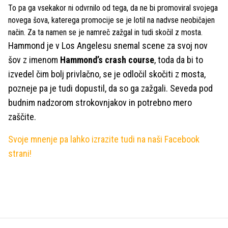
To pa ga vsekakor ni odvrnilo od tega, da ne bi promoviral svojega
novega šova, katerega promocije se je lotil na nadvse neobičajen
način. Za ta namen se je namreč zažgal in tudi skočil z mosta.
Hammond je v Los Angelesu snemal scene za svoj nov
šov z imenom
Hammond’s crash cours
e
, toda da bi to
izvedel čim bolj privlačno, se je odločil skočiti z mosta,
pozneje pa je tudi dopustil, da so ga zažgali. Seveda pod
budnim nadzorom strokovnjakov in potrebno mero
zaščite.
Svoje mnenje pa lahko izrazite tudi na naši Facebook
strani!