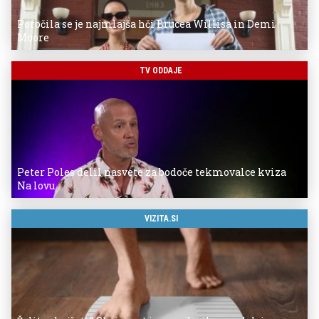
Poročila se je najmlajša hči Brucea Willisa in Demi
Moore
TV ODDAJE
Peter Poles delil nasvete za bodoče tekmovalce kviza
Na lovu
VIZITA.SI