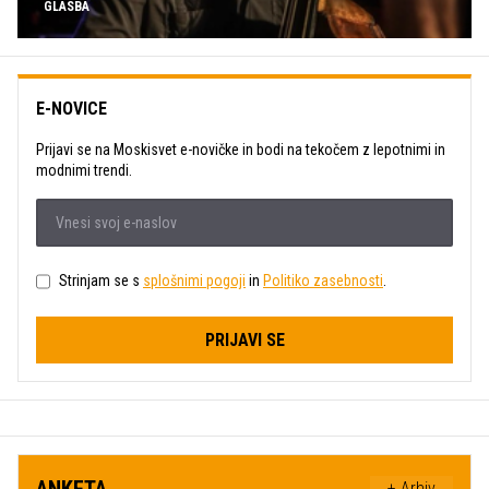
GLASBA
E-NOVICE
Prijavi se na Moskisvet e-novičke in bodi na tekočem z lepotnimi in
modnimi trendi.
Strinjam se s
splošnimi pogoji
in
Politiko zasebnosti
.
PRIJAVI SE
ANKETA
+ Arhiv