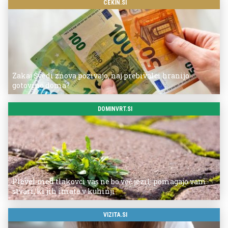
CEKIN.SI
Zakaj Švedi znova pozivajo, naj prebivalci hranijo
gotovino doma?
DOMINVRT.SI
Plevel med tlakovci vas ne bo več jezil: pomagajo vam
stvari, ki jih imate v kuhinji
VIZITA.SI