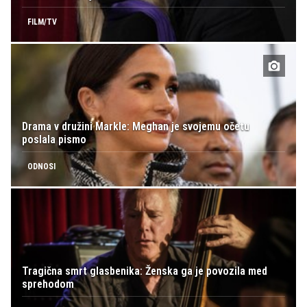
FILM/TV
Drama v družini Markle: Meghan je svojemu očetu
poslala pismo
ODNOSI
Tragična smrt glasbenika: Ženska ga je povozila med
sprehodom