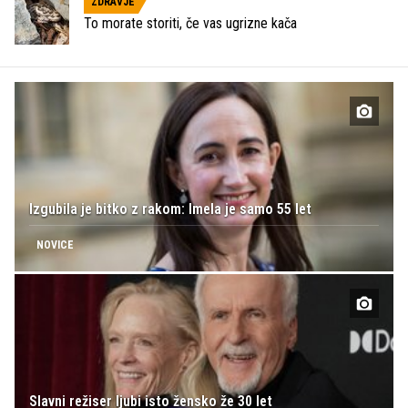
ZDRAVJE
To morate storiti, če vas ugrizne kača
Izgubila je bitko z rakom: Imela je samo 55 let
NOVICE
Slavni režiser ljubi isto žensko že 30 let