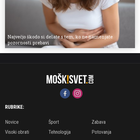
Največjo škodo si delate s tem, ko ne namenjate
pozornosti prebavi
RUBRIKE:
Novice
Šport
Zabava
Visoki obrati
Tehnologija
Potovanja