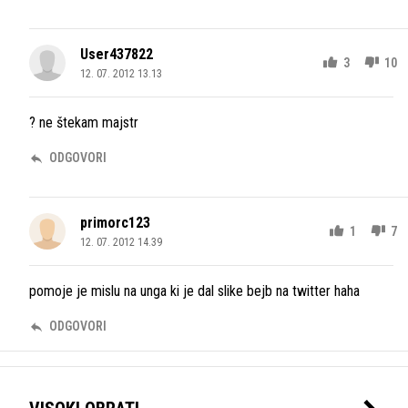
User437822
3
10
12. 07. 2012 13.13
? ne štekam majstr
ODGOVORI
primorc123
1
7
12. 07. 2012 14.39
pomoje je mislu na unga ki je dal slike bejb na twitter haha
ODGOVORI