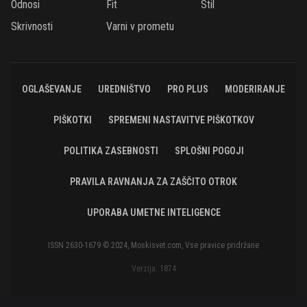
Odnosi
Fit
Stil
Skrivnosti
Varni v prometu
OGLAŠEVANJE
UREDNIŠTVO
PRO PLUS
MODERIRANJE
PIŠKOTKI
SPREMENI NASTAVITVE PIŠKOTKOV
POLITIKA ZASEBNOSTI
SPLOŠNI POGOJI
PRAVILA RAVNANJA ZA ZAŠČITO OTROK
UPORABA UMETNE INTELIGENCE
ISSN 2630-1679 © 2024, Moskisvet.com, Vse pravice pridržane
Verzija: 1874