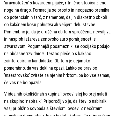
’uravnotežen’ s kozarcem pijače, ritmično stopica z ene
noge na drugo. Formacija se prosto in neopazno premika
do potencialnih tarč, z namenom, da jih diskretno obkoli
ob kakšnem kosu pohištva ali večjem delu stavbe.
Pomembno je, da je druščina ob tem sproščena, nevsiljiva
in nasploh izžareva zenovsko auro pomirjenosti s
stvarstvom. Pogumnejši posamezniki se opcijsko podajo
na občasne ’izvidnice’. Testno plešejo s kakšno
zainteresirano kandidatko. Ob tem je dejansko
pomembno, da vas deklina opazi. Lahko se prav po
’maestrovsko’ zvirate za njenim hrbtom, pa bo vse zaman,
če vas ne bo opazila.
V idealnih okoliščinah skupina ’lovcev’ slej ko prej naleti
na skupino ’nabiralk’. Priporočljivo je, da število nabiralk
vsaj približno sovpada s številom lovcev. Z neočitnimi
signali se domenite, kdo se bo lotil katere. Tu priporočam