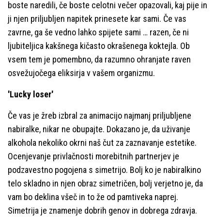
boste naredili, če boste celotni večer opazovali, kaj pije in
ji njen priljubljen napitek prinesete kar sami. Če vas
zavrne, ga še vedno lahko spijete sami … razen, če ni
ljubiteljica kakšnega kičasto okrašenega koktejla. Ob
vsem tem je pomembno, da razumno ohranjate raven
osvežujočega eliksirja v vašem organizmu.
'Lucky loser'
Če vas je žreb izbral za animacijo najmanj priljubljene
nabiralke, nikar ne obupajte. Dokazano je, da uživanje
alkohola nekoliko okrni naš čut za zaznavanje estetike.
Ocenjevanje privlačnosti morebitnih partnerjev je
podzavestno pogojena s simetrijo. Bolj ko je nabiralkino
telo skladno in njen obraz simetričen, bolj verjetno je, da
vam bo deklina všeč in to že od pamtiveka naprej.
Simetrija je znamenje dobrih genov in dobrega zdravja.