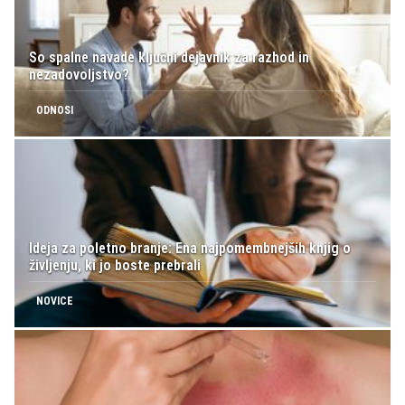
So spalne navade ključni dejavnik za razhod in
nezadovoljstvo?
ODNOSI
Ideja za poletno branje: Ena najpomembnejših knjig o
življenju, ki jo boste prebrali
NOVICE