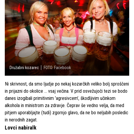
Družabni kozarec
FOTO: Facebook
Ni skrivnost, da smo ljudje po nekaj kozarčkih veliko bolj sproščeni
in prijazni do okolice … vsaj večina. V prid osvežujoči tezi se bodo
danes izogibali primitivnim ’agresivcem’, škodljivim učinkom
alkohola in ministrom za zdravje. Čeprav še vedno velja, da med
pitjem uporabljajte (tudi) zgornjo glavo, da ne bo neljubih posledic
in nerodnih zagat.
Lovci nabiralk