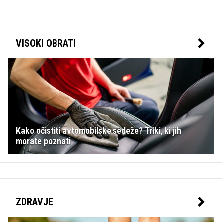
VISOKI OBRATI
Kako očistiti avtomobilske sedeže? Triki, ki jih
morate poznati
ZDRAVJE