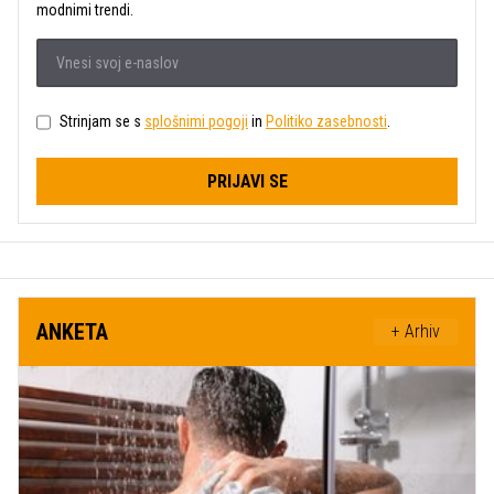
modnimi trendi.
Strinjam se s
splošnimi pogoji
in
Politiko zasebnosti
.
PRIJAVI SE
ANKETA
+ Arhiv