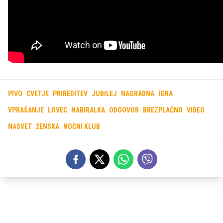
PIVO
CVETJE
PRIREDITEV
JUBILEJ
NAGRADNA
IGRA
VPRAŠANJE
LOVEC
NABIRALKA
ODGOVOR
BREZPLAČNO
VIDEO
NASVET
ŽENSKA
NOČNI KLUB