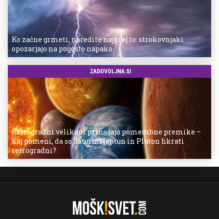
Ko začne grmeti, naredite najprej to: strokovnjaki
opozarjajo na pogosto napako
ZADOVOLJNA.SI
Retrogradni velikani prinašajo pomembne premike –
kaj pomeni, da so Saturn, Neptun in Pluton hkrati
retrogradni?