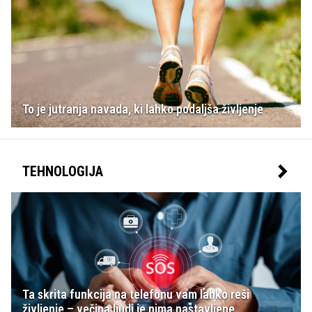
To je jutranja navada, ki lahko podaljša življenje
TEHNOLOGIJA
Ta skrita funkcija na telefonu vam lahko reši
življenje – večina ljudi je nima nastavljene