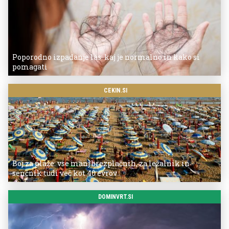
Poporodno izpadanje las: kaj je normalno in kako si
pomagati
CEKIN.SI
Boj za plaže: vse manj brezplačnih, za ležalnik in
senčnik tudi več kot 40 evrov
DOMINVRT.SI