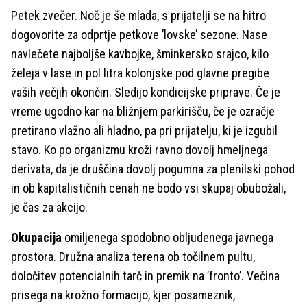
Petek zvečer. Noč je še mlada, s prijatelji se na hitro
dogovorite za odprtje petkove ’lovske’ sezone. Nase
navlečete najboljše kavbojke, šminkersko srajco, kilo
želeja v lase in pol litra kolonjske pod glavne pregibe
vaših večjih okončin. Sledijo kondicijske priprave. Če je
vreme ugodno kar na bližnjem parkirišču, če je ozračje
pretirano vlažno ali hladno, pa pri prijatelju, ki je izgubil
stavo. Ko po organizmu kroži ravno dovolj hmeljnega
derivata, da je druščina dovolj pogumna za plenilski pohod
in ob kapitalističnih cenah ne bodo vsi skupaj obubožali,
je čas za akcijo.
Okupacija
omiljenega spodobno obljudenega javnega
prostora. Družna analiza terena ob točilnem pultu,
določitev potencialnih tarč in premik na ’fronto’. Večina
prisega na krožno formacijo, kjer posameznik,