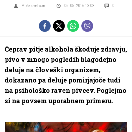
Moškisvet.com
06. 05. 2016 13.08
0
Čeprav pitje alkohola škoduje zdravju,
pivo v mnogo pogledih blagodejno
deluje na človeški organizem,
dokazano pa deluje pomirjajoče tudi
na psihološko raven pivcev. Poglejmo
si na povsem uporabnem primeru.