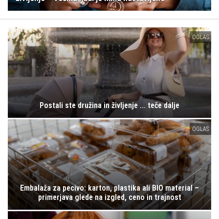
OGLAS
Postali ste družina in življenje ... teče dalje
OGLAS
Embalaža za pecivo: karton, plastika ali BIO material –
primerjava glede na izgled, ceno in trajnost