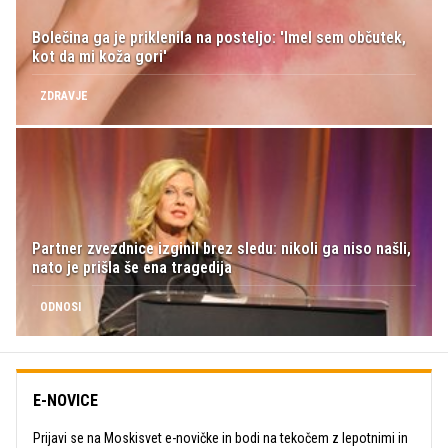
Bolečina ga je priklenila na posteljo: 'Imel sem občutek,
kot da mi koža gori'
ZDRAVJE
Partner zvezdnice izginil brez sledu: nikoli ga niso našli,
nato je prišla še ena tragedija
ODNOSI
E-NOVICE
Prijavi se na Moskisvet e-novičke in bodi na tekočem z lepotnimi in