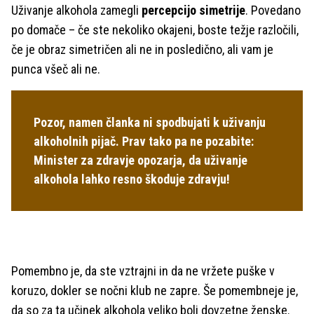
Uživanje alkohola zamegli
percepcijo simetrije
. Povedano
po domače – če ste nekoliko okajeni, boste težje razločili,
če je obraz simetričen ali ne in posledično, ali vam je
punca všeč ali ne.
Pozor, namen članka ni spodbujati k uživanju
alkoholnih pijač. Prav tako pa ne pozabite:
Minister za zdravje opozarja, da uživanje
alkohola lahko resno škoduje zdravju!
Pomembno je, da ste vztrajni in da ne vržete puške v
koruzo, dokler se nočni klub ne zapre. Še pomembneje je,
da so za ta učinek alkohola veliko bolj dovzetne ženske.