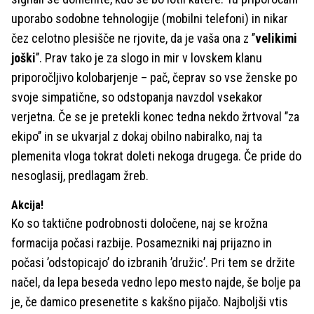
uporabo sodobne tehnologije (mobilni telefoni) in nikar
čez celotno plesišče ne rjovite, da je vaša ona z ’’
velikimi
joški
’’. Prav tako je za slogo in mir v lovskem klanu
priporočljivo kolobarjenje – pač, čeprav so vse ženske po
svoje simpatične, so odstopanja navzdol vsekakor
verjetna. Če se je pretekli konec tedna nekdo žrtvoval ’’za
ekipo’’ in se ukvarjal z dokaj obilno nabiralko, naj ta
plemenita vloga tokrat doleti nekoga drugega. Če pride do
nesoglasij, predlagam žreb.
Akcija!
Ko so taktične podrobnosti določene, naj se krožna
formacija počasi razbije. Posamezniki naj prijazno in
počasi ’odstopicajo’ do izbranih ’družic’. Pri tem se držite
načel, da lepa beseda vedno lepo mesto najde, še bolje pa
je, če damico presenetite s kakšno pijačo. Najboljši vtis