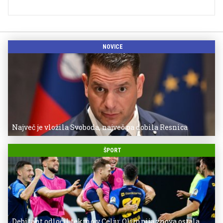
NOVICE
Največ je vložila Svoboda, največ pa dobila Resnica
ŠPORT
Debitant odločil tekmo v Celju: Olimpija znova ostala