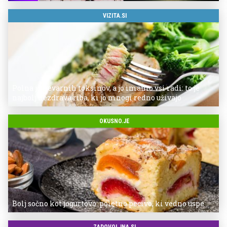
VIZITA.SI
Polna je nevarnih toksinov, a jo imamo vsi radi: to je
najbolj nezdrava riba, ki jo mnogi redno uživajo
OKUSNO.JE
Bolj sočno kot jogurtovo: poletno pecivo, ki vedno uspe
ZADOVOLJNA.SI