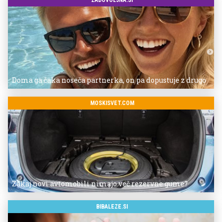
Doma ga čaka noseča partnerka, on pa dopustuje z drugo
MOSKISVET.COM
Zakaj novi avtomobili nimajo več rezervne gume?
BIBALEZE.SI