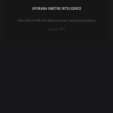
UPORABA UMETNE INTELIGENCE
ISSN 2630-1679 © 2024, Moskisvet.com, Vse pravice pridržane
Verzija: 1874