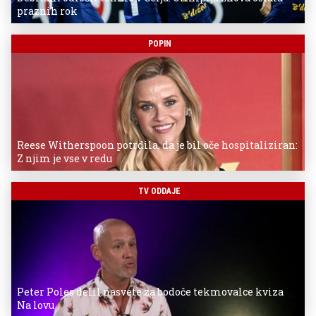
praznih rok
POPIN
Reese Witherspoon potrdila, da je bil oče hospitaliziran:
Z njim je vse v redu
TV ODDAJE
Peter Poles delil nasvete za bodoče tekmovalce kviza
Na lovu