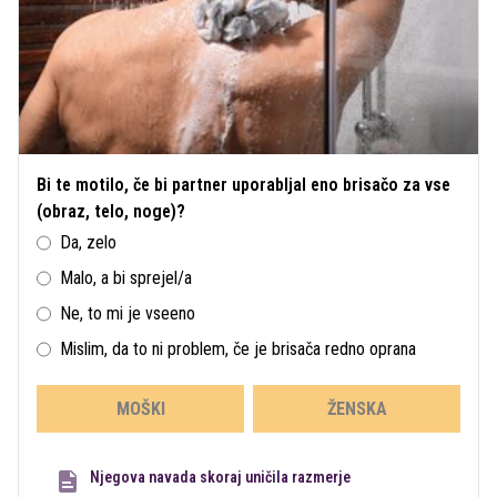
Bi te motilo, če bi partner uporabljal eno brisačo za vse
(obraz, telo, noge)?
Da, zelo
Malo, a bi sprejel/a
Ne, to mi je vseeno
Mislim, da to ni problem, če je brisača redno oprana
MOŠKI
ŽENSKA
Njegova navada skoraj uničila razmerje