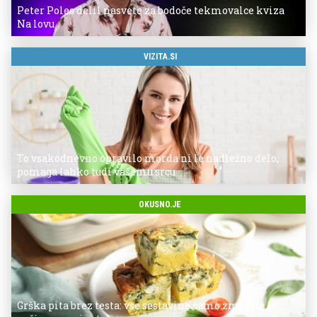
Peter Poles delil nasvete za bodoče tekmovalce kviza
Na lovu
VIZITA.SI
To vsakodnevno opravilo morda ni le nadležno delo,
pomaga lahko tudi vašemu srcu
OKUSNO.JE
Grška pita brez testa: vse sestavine samo zmešate in