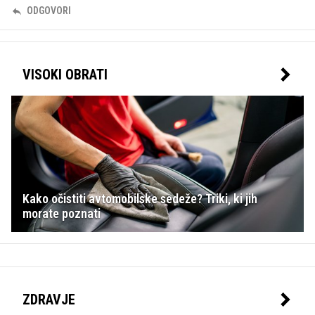
ODGOVORI
VISOKI OBRATI
Kako očistiti avtomobilske sedeže? Triki, ki jih
morate poznati
ZDRAVJE