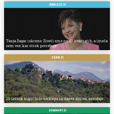
BIBALEZE.SI
Tanja Žagar iskreno: Živeli smo na 40 kvadratih, a imela
sem vse, kar otrok potrebuje
CEKIN.SI
20-letnik kupil hišo na slepo in danes mu vsi zavidajo
DOMINVRT.SI