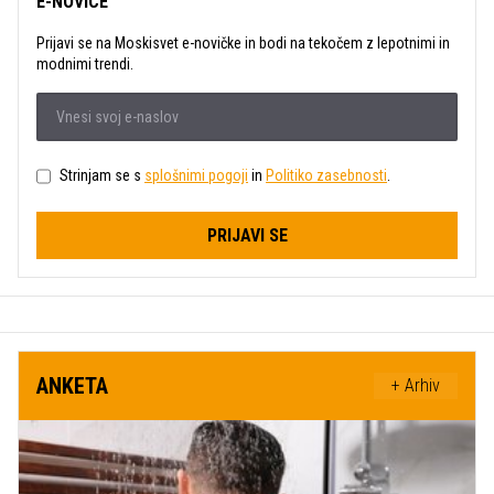
E-NOVICE
Prijavi se na Moskisvet e-novičke in bodi na tekočem z lepotnimi in
modnimi trendi.
Strinjam se s
splošnimi pogoji
in
Politiko zasebnosti
.
PRIJAVI SE
ANKETA
+ Arhiv