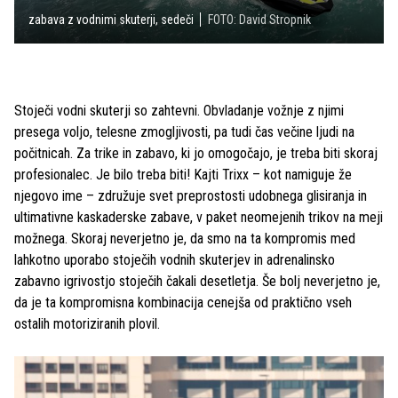
zabava z vodnimi skuterji, sedeči
FOTO: David Stropnik
Stoječi vodni skuterji so zahtevni. Obvladanje vožnje z njimi
presega voljo, telesne zmogljivosti, pa tudi čas večine ljudi na
počitnicah. Za trike in zabavo, ki jo omogočajo, je treba biti skoraj
profesionalec. Je bilo treba biti! Kajti Trixx – kot namiguje že
njegovo ime – združuje svet preprostosti udobnega glisiranja in
ultimativne kaskaderske zabave, v paket neomejenih trikov na meji
možnega. Skoraj neverjetno je, da smo na ta kompromis med
lahkotno uporabo stoječih vodnih skuterjev in adrenalinsko
zabavno igrivostjo stoječih čakali desetletja. Še bolj neverjetno je,
da je ta kompromisna kombinacija cenejša od praktično vseh
ostalih motoriziranih plovil.