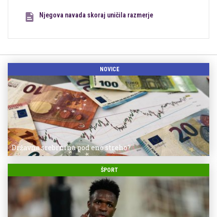
Njegova navada skoraj uničila razmerje
NOVICE
Državna srebrnina pod eno streho?
ŠPORT