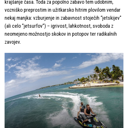
krajšanje časa. Toda za popolno zabavo tem udobnim,
vozniško preprostim in užitkarsko hitrim plovilom vendar
nekaj manjka: vzburjenje in zabavnost stoječih “jetskijev"
(ali celo ”jetsurfov”) – igrivost, lahkotnost, svoboda z
neomejeno možnostjo skokov in potopov ter radikalnih
zavojev.