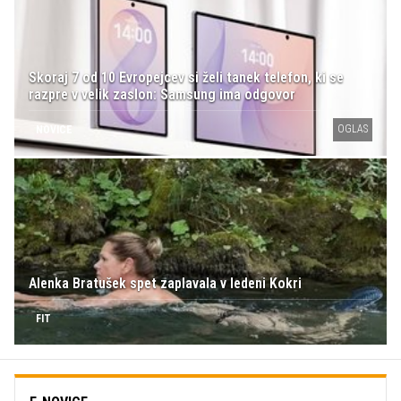
Skoraj 7 od 10 Evropejcev si želi tanek telefon, ki se
razpre v velik zaslon: Samsung ima odgovor
OGLAS
NOVICE
Alenka Bratušek spet zaplavala v ledeni Kokri
FIT