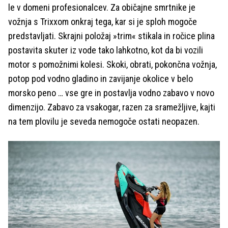
le v domeni profesionalcev. Za običajne smrtnike je
vožnja s Trixxom onkraj tega, kar si je sploh mogoče
predstavljati. Skrajni položaj »trim« stikala in ročice plina
postavita skuter iz vode tako lahkotno, kot da bi vozili
motor s pomožnimi kolesi. Skoki, obrati, pokončna vožnja,
potop pod vodno gladino in zavijanje okolice v belo
morsko peno … vse gre in postavlja vodno zabavo v novo
dimenzijo. Zabavo za vsakogar, razen za sramežljive, kajti
na tem plovilu je seveda nemogoče ostati neopazen.