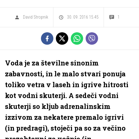
David Stropnik
30. 09. 2016 15.45
1
Voda je za številne sinonim
zabavnosti, in le malo stvari ponuja
toliko vetra v laseh in igrive hitrosti
kot vodni skuterji. A sedeči vodni
skuterji so kljub adrenalinskim
izzivom za nekatere premalo igrivi
(in predragi), stoječi pa so za večino
prezahtevni za vožnjo (in