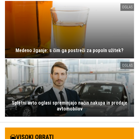
OGLAS
Medeno žganje: s čim ga postreči za popoln užitek?
OGLAS
Spletni avto oglasi spreminjajo način nakupa in prodaje
avtomobilov
VISOKI OBRATI