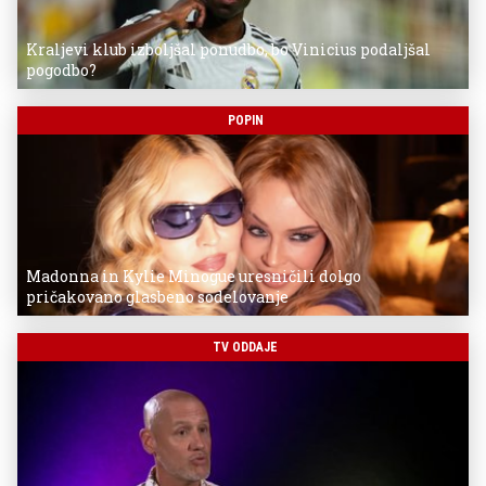
Kraljevi klub izboljšal ponudbo, bo Vinicius podaljšal
pogodbo?
POPIN
Madonna in Kylie Minogue uresničili dolgo
pričakovano glasbeno sodelovanje
TV ODDAJE