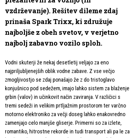
vzdrževanje). Rešitev dileme zdaj
prinaša Spark Trixx, ki združuje
najboljše z obeh svetov, v verjetno
najbolj zabavno vozilo sploh.
Vodni skuterji že nekaj desetletij veljajo za eno
najpriljubljenejših oblik vodne zabave. Z vse večjo
zmogljivostjo se zdaj ponašajo že z do tristoglavo
konjušnico pod sedežem, imajo lahko sistem za blaženje
grbin (valov) in učinkovit način zaviranja. V različici s
tremi sedeži in velikim prtljažnim prostorom ter varčno
motorno elektroniko za večji doseg lahko enakovredno
zamenjajo celo manjše gliserje. Primerni so za izlete,
romantiko, hitrostne rekorde in tudi transport ali pa le za