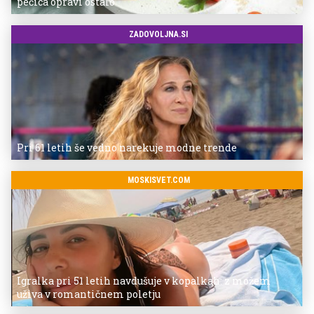
pečica opravi ostalo
ZADOVOLJNA.SI
Pri 61 letih še vedno narekuje modne trende
MOSKISVET.COM
Igralka pri 51 letih navdušuje v kopalkah: z možem
uživa v romantičnem poletju