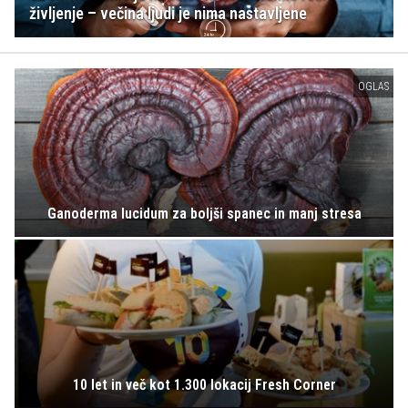
življenje – večina ljudi je nima nastavljene
OGLAS
Ganoderma lucidum za boljši spanec in manj stresa
10 let in več kot 1.300 lokacij Fresh Corner