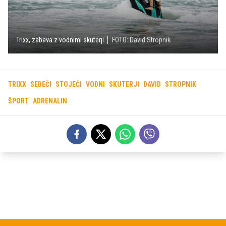
Trixx, zabava z vodnimi skuterji
FOTO: David Stropnik
TRIXX
SEDEČI
STOJEČI
VODNI
SKUTERJI
DAVID
STROPNIK
ŠPORT
ADRENALIN