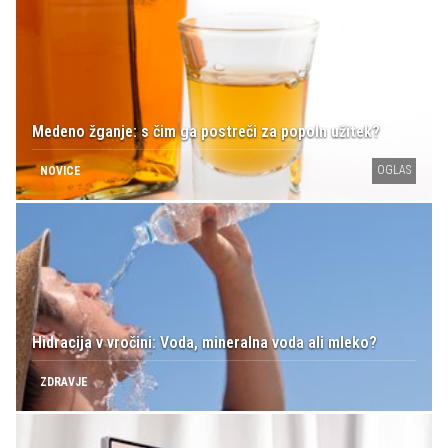
Medeno žganje: s čim ga postreči za popoln užitek?
OGLAS
NOVICE
Hidracija v vročini: Voda, mineralna voda ali mleko?
ZDRAVJE