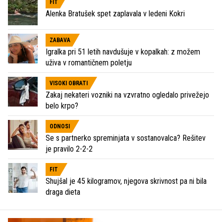
FIT
Alenka Bratušek spet zaplavala v ledeni Kokri
ZABAVA
Igralka pri 51 letih navdušuje v kopalkah: z možem
uživa v romantičnem poletju
VISOKI OBRATI
Zakaj nekateri vozniki na vzvratno ogledalo privežejo
belo krpo?
ODNOSI
Se s partnerko spreminjata v sostanovalca? Rešitev
je pravilo 2-2-2
FIT
Shujšal je 45 kilogramov, njegova skrivnost pa ni bila
draga dieta