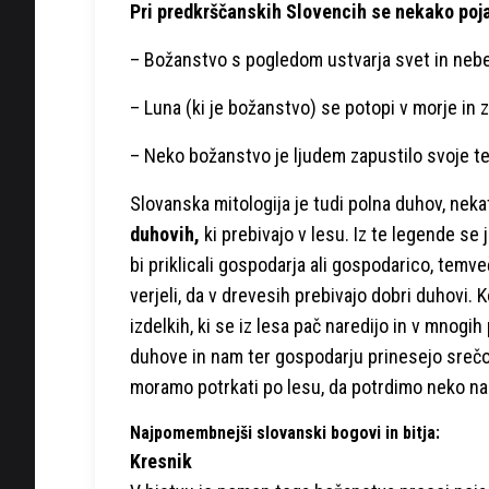
Pri predkrščanskih Slovencih se nekako pojav
– Božanstvo s pogledom ustvarja svet in nebe
– Luna (ki je božanstvo) se potopi v morje in
– Neko božanstvo je ljudem zapustilo svoje tel
Slovanska mitologija je tudi polna duhov, nekate
duhovih,
ki prebivajo v lesu. Iz te legende se 
bi priklicali gospodarja ali gospodarico, temve
verjeli, da v drevesih prebivajo dobri duhovi.
izdelkih, ki se iz lesa pač naredijo in v mnogih
duhove in nam ter gospodarju prinesejo srečo i
moramo potrkati po lesu, da potrdimo neko n
Najpomembnejši slovanski bogovi in bitja:
Kresnik