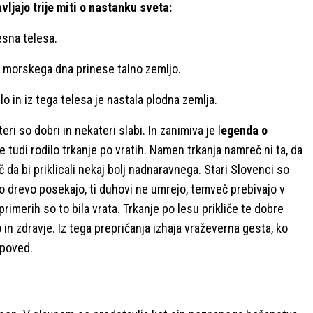
ljajo trije miti o nastanku sveta:
sna telesa.
 z morskega dna prinese talno zemljo.
o in iz tega telesa je nastala plodna zemlja.
ri so dobri in nekateri slabi. In zanimiva je l
egenda o
je tudi rodilo trkanje po vratih. Namen trkanja namreč ni ta, da
č da bi priklicali nekaj bolj nadnaravnega. Stari Slovenci so
 Ko drevo posekajo, ti duhovi ne umrejo, temveč prebivajo v
 primerih so to bila vrata. Trkanje po lesu prikliče te dobre
n zdravje. Iz tega prepričanja izhaja vraževerna gesta, ko
apoved.