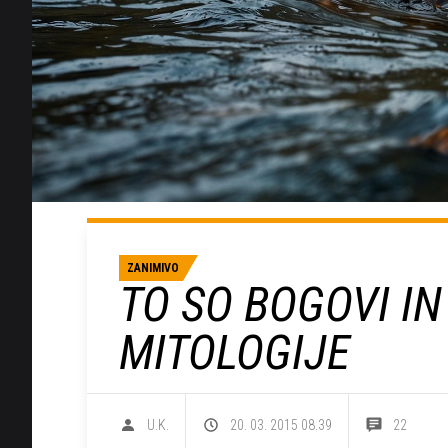
ZANIMIVO
TO SO BOGOVI I
MITOLOGIJE
U.K.
20. 03. 2015 08.39
22