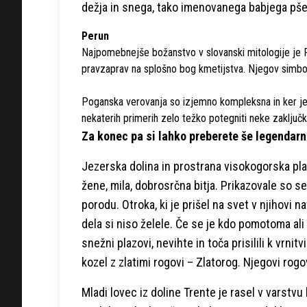
dežja in snega, tako imenovanega babjega pšena
Perun
Najpomebnejše božanstvo v slovanski mitologije je P
pravzaprav na splošno bog kmetijstva. Njegov simbol je
Poganska verovanja so izjemno kompleksna in ker je p
nekaterih primerih zelo težko potegniti neke zaključk
Za konec pa si lahko preberete še legendarn
Jezerska dolina in prostrana visokogorska plan
žene, mila, dobrosrčna bitja. Prikazovale so s
porodu. Otroka, ki je prišel na svet v njihovi 
dela si niso želele. Če se je kdo pomotoma ali 
snežni plazovi, nevihte in toča prisilili k vrnitv
kozel z zlatimi rogovi – Zlatorog. Njegovi rogo
Mladi lovec iz doline Trente je rasel v varstvu