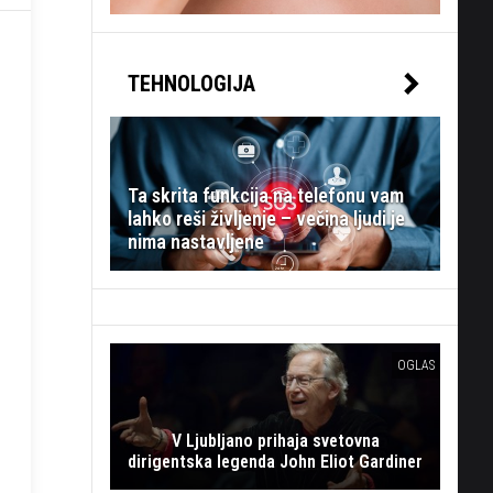
TEHNOLOGIJA
Ta skrita funkcija na telefonu vam
lahko reši življenje – večina ljudi je
nima nastavljene
OGLAS
V Ljubljano prihaja svetovna
dirigentska legenda John Eliot Gardiner