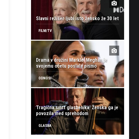
Slavni režiser ljubi isto žensko že 30 let
FILM/TV
Drama v družini Markle: Meghan je
svojemu očetu poslala pismo
ODNOSI
Tragična smrt glasbenika: Ženska ga je
povozila med sprehodom
GLASBA