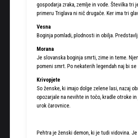
gospodarja zraka, zemlje in vode. Številka tri j
primeru Triglava ni nič drugače. Ker ima tri gla
Vesna
Boginja pomladi, plodnosti in obilja. Predstavl
Morana
Je slovanska boginja smrti, zime in teme. Nje
pomeni smrt. Po nekaterih legendah naj bi se 
Krivopjete
So ženske, ki imajo dolge zelene lasi, nazaj obr
opozarjale na nevihte in točo, kradle otroke in
urok čarovnice.
Pehtra je ženski demon, ki je tudi vidovina. J