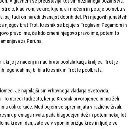
sen. V glavnem se predstavlja kot sin neznanega božanstva,
trelo, kladivom, sekiro, kijem, ali mečem in potuje po nebu v
ja, saj tudi on naredi dvanajst dobrih del. Pri njegovih junaštvih
pa njegov brat Trot. Kresnik se bojuje s Troglavim Pegamom in
jegovo pravo ime, če kdo omeni njegovo pravo ime, potem to
 zamenjava za Peruna.
, ki jo je nadenj in nad brata poslala kačja kraljica. Trot je
h legendah naj bi bila Kresnik in Trot le poolbrata.
domec. Je najmlajši sin vrhovnega vladarja Svetovida.
i. To naredi tudi zato, ker je Kresnik prvorojenec in mu želi
ima obliko kače. Med bojem se spreminjata v različne živali.
 Kresnik premaga rivala, pada blagodejen dež in potem nekaj let
ilo na kresni dan, zato se v spomin prižge kres in ljudje se