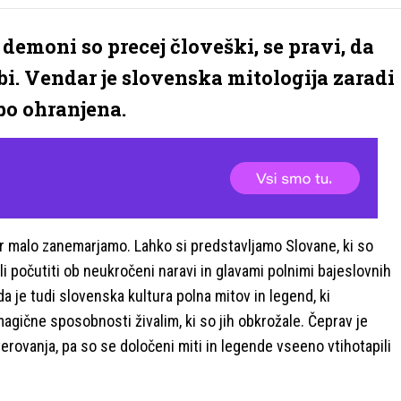
demoni so precej človeški, se pravi, da
abi. Vendar je slovenska mitologija zaradi
bo ohranjena.
ar malo zanemarjamo. Lahko si predstavljamo Slovane, ki so
li počutiti ob neukročeni naravi in glavami polnimi bajeslovnih
da je tudi slovenska kultura polna mitov in legend, ki
 magične sposobnosti živalim, ki so jih obkrožale. Čeprav je
erovanja, pa so se določeni miti in legende vseeno vtihotapili