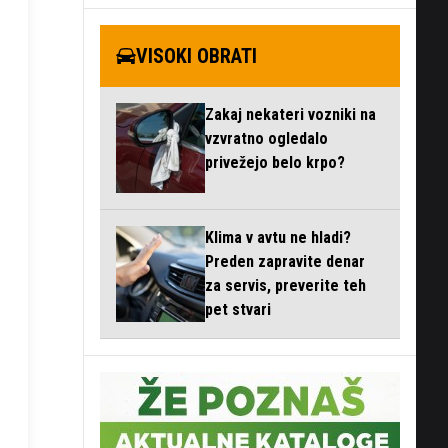
VISOKI OBRATI
Zakaj nekateri vozniki na
vzvratno ogledalo
privežejo belo krpo?
Klima v avtu ne hladi?
Preden zapravite denar
za servis, preverite teh
pet stvari