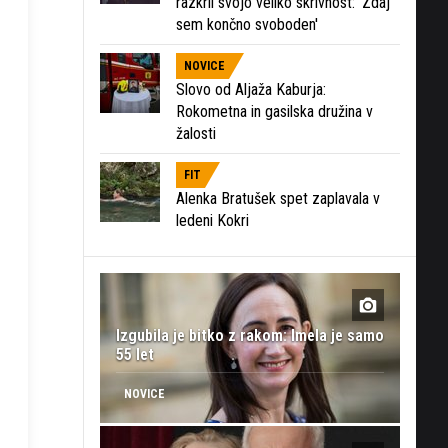
razkril svojo veliko skrivnost: 'Zdaj
sem končno svoboden'
NOVICE
Slovo od Aljaža Kaburja:
Rokometna in gasilska družina v
žalosti
FIT
Alenka Bratušek spet zaplavala v
ledeni Kokri
Izgubila je bitko z rakom: Imela je samo
55 let
NOVICE