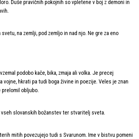
Noro. Duše pravičnih pokojnih so vpletene v boj z demoni in
vih.
na svetu, na zemlji, pod zemljo in nad njo. Ne gre za eno
vzemal podobo kače, bika, zmaja ali volka. Je precej
 vojne, hkrati pa tudi boga živine in poezije. Veles je znan
 prelomil obljubo.
 vseh slovanskih božanstev ter stvaritelj sveta.
erih mitih povezujejo tudi s Svarunom. Ime v bistvu pomeni