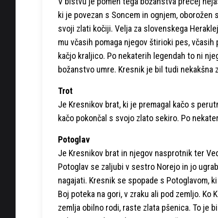
V bistvu je pomen tega božanstva precej neja
ki je povezan s Soncem in ognjem, oborožen s s
svoji zlati kočiji. Velja za slovenskega Herakle
mu včasih pomaga njegov štirioki pes, včasih 
kačjo kraljico. Po nekaterih legendah to ni n
božanstvo umre. Kresnik je bil tudi nekakšna
Trot
Je Kresnikov brat, ki je premagal kačo s perutmi
kačo pokončal s svojo zlato sekiro. Po nekateri
Potoglav
Je Kresnikov brat in njegov nasprotnik ter Ve
Potoglav se zaljubi v sestro Norejo in jo ugrab
nagajati. Kresnik se spopade s Potoglavom, ki 
Boj poteka na gori, v zraku ali pod zemljo. Ko
zemlja obilno rodi, raste zlata pšenica. To je b