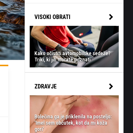
VISOKI OBRATI
Kako očistiti avtomobilske sedeže?
Triki, ki jih morate poznati
ZDRAVJE
Bolečina ga je priklenila na posteljo:
'Imel sem občutek, kot da mi koža
gori'