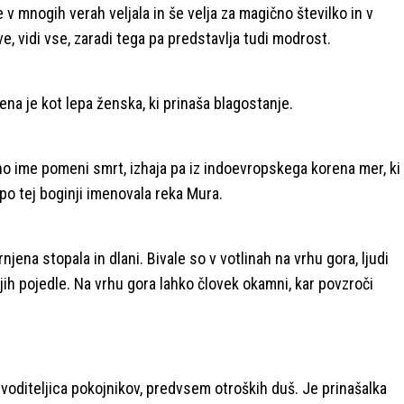
e v mnogih verah veljala in še velja za magično številko in v
ve, vidi vse, zaradi tega pa predstavlja tudi modrost.
jena je kot lepa ženska, ki prinaša blagostanje.
no ime pomeni smrt, izhaja pa iz indoevropskega korena mer, ki
po tej boginji imenovala reka Mura.
njena stopala in dlani. Bivale so v votlinah na vrhu gora, ljudi
 jih pojedle. Na vrhu gora lahko človek okamni, kar povzroči
e voditeljica pokojnikov, predvsem otroških duš. Je prinašalka