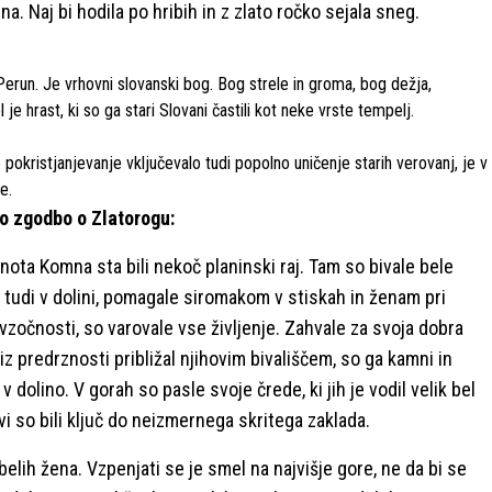
. Naj bi hodila po hribih in z zlato ročko sejala sneg.
erun. Je vrhovni slovanski bog. Bog strele in groma, bog dežja,
 hrast, ki so ga stari Slovani častili kot neke vrste tempelj.
okristjanjevanje vključevalo tudi popolno uničenje starih verovanj, je v
e.
o zgodbo o Zlatorogu:
ota Komna sta bili nekoč planinski raj. Tam so bivale bele
e tudi v dolini, pomagale siromakom v stiskah in ženam pri
navzočnosti, so varovale vse življenje. Zahvale za svoja dobra
iz predrznosti približal njihovim bivališčem, so ga kamni in
i v dolino. V gorah so pasle svoje črede, ki jih je vodil velik bel
vi so bili ključ do neizmernega skritega zaklada.
 belih žena. Vzpenjati se je smel na najvišje gore, ne da bi se