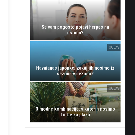
Se vam pogosto pojavi herpes na
ustnici?
OGLAS
Havaianas japonke: zakaj jih nosimo iz
sezone v sezono?
OGLAS
3 modne kombinacije, v katerih nosimo
torbe za plažo