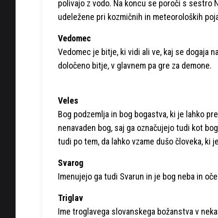
polivajo z vodo. Na koncu se poroči s sestro 
udeležene pri kozmičnih in meteoroloških poja
Vedomec
Vedomec je bitje, ki vidi ali ve, kaj se dogaja 
določeno bitje, v glavnem pa gre za demone.
Veles
Bog podzemlja in bog bogastva, ki je lahko pre
nenavaden bog, saj ga označujejo tudi kot boga
tudi po tem, da lahko vzame dušo človeka, ki je
Svarog
Imenujejo ga tudi Svarun in je bog neba in oče
Triglav
Ime troglavega slovanskega božanstva v nekat