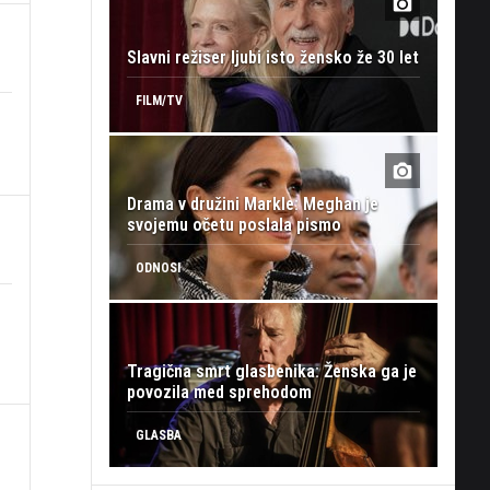
Slavni režiser ljubi isto žensko že 30 let
FILM/TV
Drama v družini Markle: Meghan je
svojemu očetu poslala pismo
ODNOSI
Tragična smrt glasbenika: Ženska ga je
povozila med sprehodom
GLASBA