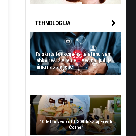
TEHNOLOGIJA
Ta skrita funkcija na telefonu vam
lahko reši življenje – večina ljudi je
nima nastavljene
10 let in več kot 1.300 lokacij Fresh
Corner