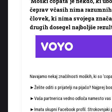
'Moški copata' je nekdo, ki ub
čeprav včasih nima razumnih z
človek, ki nima svojega značaj
drugih dosegel najboljše rezul
Navajamo nekaj značilnosti moških, ki so 'copat
►Želite oditi s prijatelji na pijačo? Najprej bo
►Vaša partnerica vedno odloča namesto vas in
►Imata skupni Facebook profil. Strokovnjaki pr