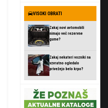
VISOKI OBRATI
Zakaj novi avtomobili
nimajo več rezervne
gume?
Zakaj nekateri vozniki na
vzvratno ogledalo
privežejo belo krpo?