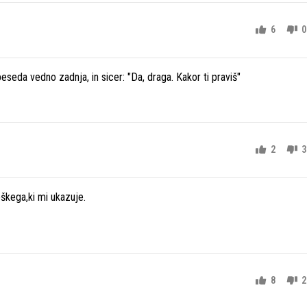
6
0
seda vedno zadnja, in sicer: "Da, draga. Kakor ti praviš"
2
3
škega,ki mi ukazuje.
8
2