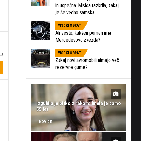
in uspešna: Misica razkrila, zakaj
je še vedno samska
VISOKI OBRATI
Ali veste, kakšen pomen ima
Mercedesova zvezda?
VISOKI OBRATI
Zakaj novi avtomobili nimajo več
rezervne gume?
Izgubila je bitko z rakom: Imela je samo
55 let
NOVICE