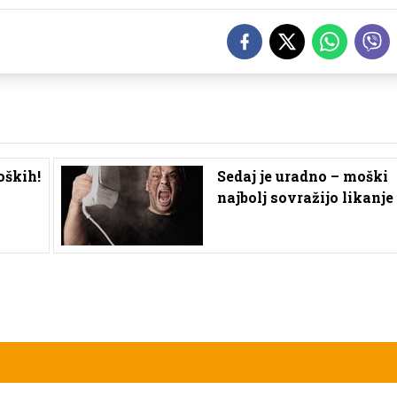
oških!
Sedaj je uradno – moški
najbolj sovražijo likanje