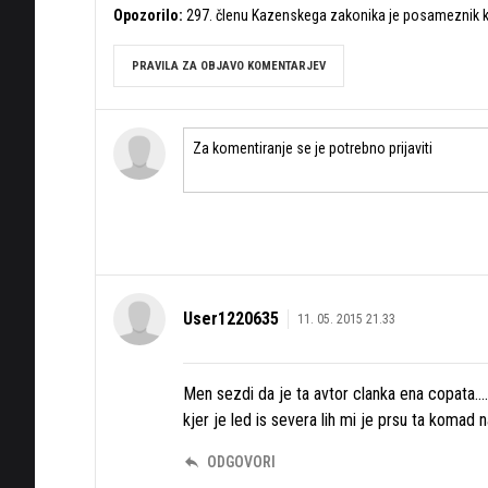
Opozorilo:
297. členu Kazenskega zakonika je posameznik ka
PRAVILA ZA OBJAVO KOMENTARJEV
User1220635
11. 05. 2015 21.33
Men sezdi da je ta avtor clanka ena copata.....
kjer je led is severa lih mi je prsu ta komad
ODGOVORI