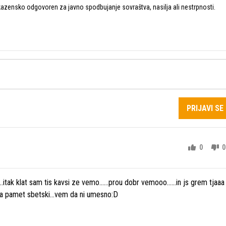
zensko odgovoren za javno spodbujanje sovraštva, nasilja ali nestrpnosti.
PRIJAVI SE
0
0
.itak klat sam tis kavsi ze vemo......prou dobr vemooo......in js grem tjaaa
 na pamet sbetski...vem da ni umesno:D