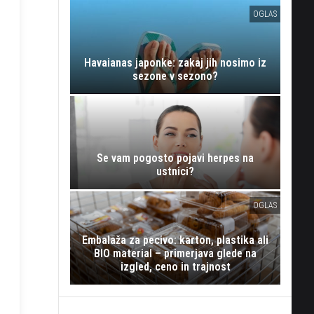
OGLAS
Havaianas japonke: zakaj jih nosimo iz
sezone v sezono?
Se vam pogosto pojavi herpes na
ustnici?
OGLAS
Embalaža za pecivo: karton, plastika ali
BIO material – primerjava glede na
izgled, ceno in trajnost