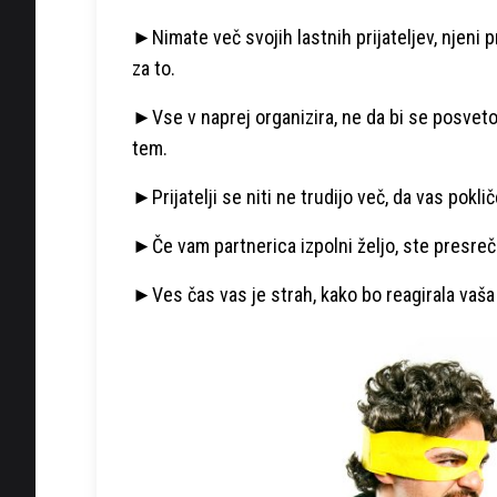
►Nimate več svojih lastnih prijateljev, njeni pr
za to.
►Vse v naprej organizira, ne da bi se posve
tem.
►Prijatelji se niti ne trudijo več, da vas poklič
►Če vam partnerica izpolni željo, ste presreč
►Ves čas vas je strah, kako bo reagirala vaša