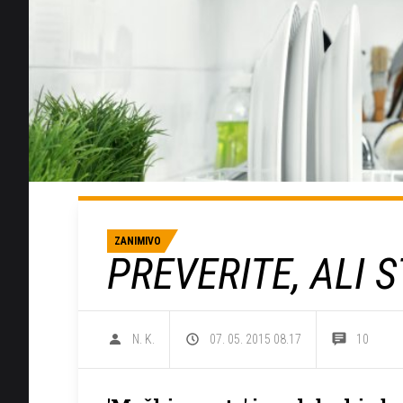
ZANIMIVO
PREVERITE, ALI S
N. K.
07. 05. 2015 08.17
10