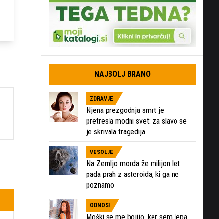
NAJBOLJ BRANO
ZDRAVJE
Njena prezgodnja smrt je
pretresla modni svet: za slavo se
je skrivala tragedija
VESOLJE
Na Zemljo morda že milijon let
pada prah z asteroida, ki ga ne
poznamo
ODNOSI
Moški se me bojijo, ker sem lepa