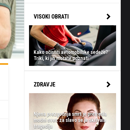
VISOKI OBRATI
Kako očistiti avtomobilske sedeže?
Triki, ki jih morate poznati
ZDRAVJE
Njena prezgodnja smrt je pretresla
modni svet: za slavo se je skrivala
tragedija