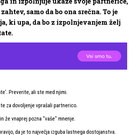
oga in izpolnjuje ukaze svoje partnerice,
ahtev, samo da bo ona srečna. To je
a, ki upa, da bo z izpolnjevanjem želj
tate.
e'. Preverite, ali ste med njimi.
ste za dovoljenje vprašali partnerico.
 že vnaprej pozna ''vaše'' mnenje.
avijo, da je to največja izguba lastnega dostojanstva.