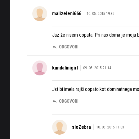
malizeleni666
10. 05. 2015 19.35
Jaz že nisem copata. Pri nas doma je moja be
ODGOVORI
kundalinigirl
09. 05. 2015 21.14
Jst bi imela rajši copato,kot dominatnega mo
ODGOVORI
sloZebra
10. 05. 2015 11.03