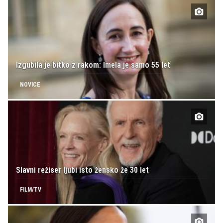
Izgubila je bitko z rakom: Imela je samo 55 let
NOVICE
Slavni režiser ljubi isto žensko že 30 let
FILM/TV