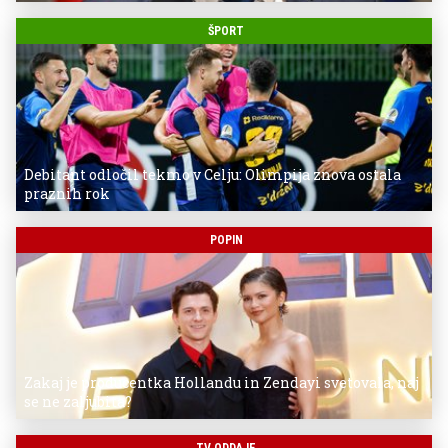
ŠPORT
Debitant odločil tekmo v Celju: Olimpija znova ostala
praznih rok
POPIN
Zakaj je producentka Hollandu in Zendayi svetovala, naj
se ne zaljubita?
TV ODDAJE