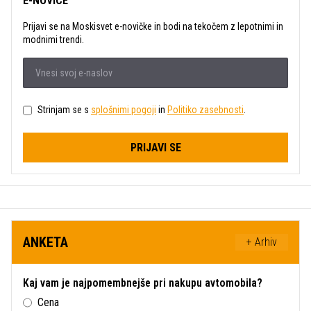
E-NOVICE
Prijavi se na Moskisvet e-novičke in bodi na tekočem z lepotnimi in
modnimi trendi.
Strinjam se s
splošnimi pogoji
in
Politiko zasebnosti
.
PRIJAVI SE
ANKETA
+ Arhiv
Kaj vam je najpomembnejše pri nakupu avtomobila?
Cena