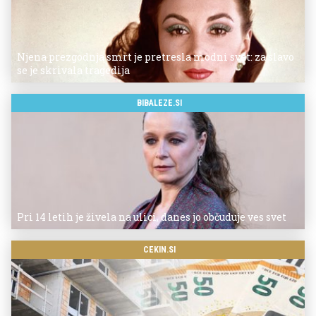
Njena prezgodnja smrt je pretresla modni svet: za slavo
se je skrivala tragedija
BIBALEZE.SI
Pri 14 letih je živela na ulici, danes jo občuduje ves svet
CEKIN.SI