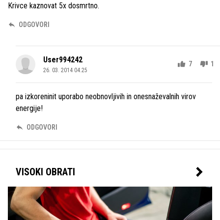
Krivce kaznovat 5x dosmrtno.
ODGOVORI
User994242
7
1
26. 03. 2014 04.25
pa izkoreninit uporabo neobnovljivih in onesnaževalnih virov
energije!
ODGOVORI
VISOKI OBRATI