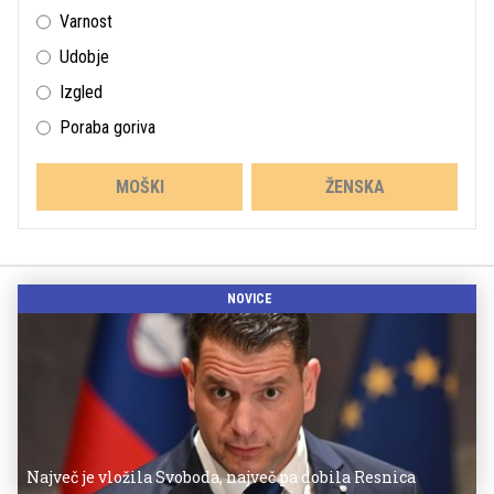
Varnost
Udobje
Izgled
Poraba goriva
MOŠKI
ŽENSKA
NOVICE
Največ je vložila Svoboda, največ pa dobila Resnica