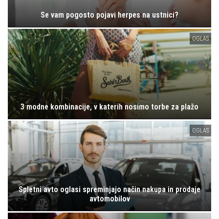
Se vam pogosto pojavi herpes na ustnici?
OGLAS
3 modne kombinacije, v katerih nosimo torbe za plažo
OGLAS
Spletni avto oglasi spreminjajo način nakupa in prodaje
avtomobilov