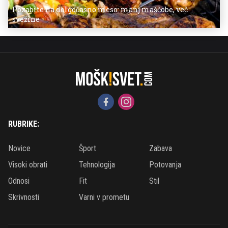
Pozabite na dolgočasno meso: manj maščobe, več
svežine
RUBRIKE:
Novice
Šport
Zabava
Visoki obrati
Tehnologija
Potovanja
Odnosi
Fit
Stil
Skrivnosti
Varni v prometu