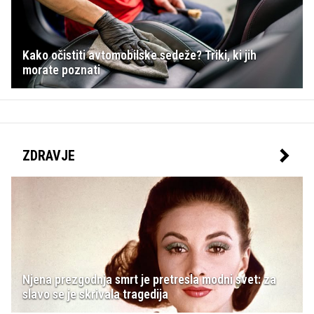
Kako očistiti avtomobilske sedeže? Triki, ki jih
morate poznati
ZDRAVJE
Njena prezgodnja smrt je pretresla modni svet: za
slavo se je skrivala tragedija