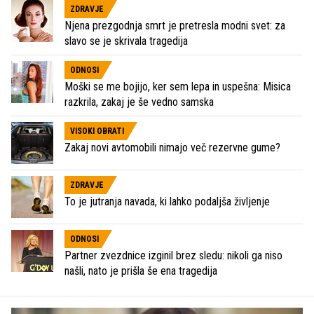
ZDRAVJE
Njena prezgodnja smrt je pretresla modni svet: za
slavo se je skrivala tragedija
ODNOSI
Moški se me bojijo, ker sem lepa in uspešna: Misica
razkrila, zakaj je še vedno samska
VISOKI OBRATI
Zakaj novi avtomobili nimajo več rezervne gume?
ZDRAVJE
To je jutranja navada, ki lahko podaljša življenje
ODNOSI
Partner zvezdnice izginil brez sledu: nikoli ga niso
našli, nato je prišla še ena tragedija