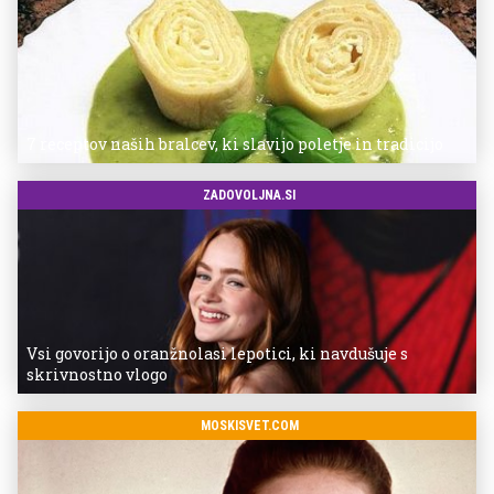
7 receptov naših bralcev, ki slavijo poletje in tradicijo
ZADOVOLJNA.SI
Vsi govorijo o oranžnolasi lepotici, ki navdušuje s
skrivnostno vlogo
MOSKISVET.COM