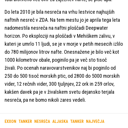
Do leta 2010 je bila nesreča na vrhu lestvice najhujših
naftnih nesreč v ZDA. Na tem mestu jo je aprila tega leta
nadomestila nesreča na naftni ploščadi Deepwater
horizon. Po eksploziji na ploščadi v Mehiškem zalivu, v
kateri je umrlo 11 ljudi, se je v morje v petih mesecih izlilo
do 780 milijonov litrov nafte. Onesnažene je bilo več kot
1000 kilometrov obale, poginilo pa je več sto tisoč
živali. Po ocenah naravovarstvenikov naj bi poginilo od
250 do 500 tisoč morskih ptic, od 2800 do 5000 morskih
vider, 12 rečnih vider, 300 tjuljnjev, 22 ork in 259 orlov,
kakšen davek pa je v živalskem svetu dejansko terjala
nesreča, pa ne bomo nikoli zares vedeli.
EXXON
TANKER
NESREČA
ALJASKA
TANKER
NAJVEČJA