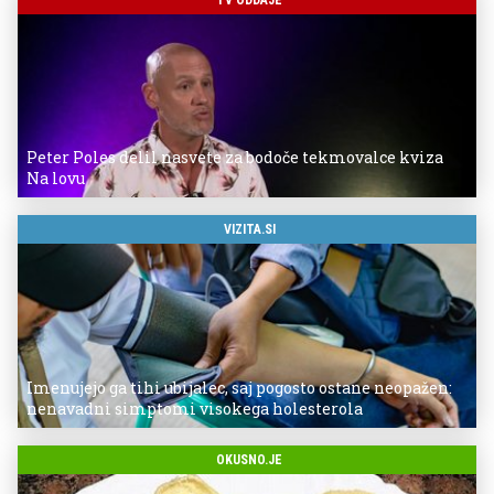
Peter Poles delil nasvete za bodoče tekmovalce kviza
Na lovu
VIZITA.SI
Imenujejo ga tihi ubijalec, saj pogosto ostane neopažen:
nenavadni simptomi visokega holesterola
OKUSNO.JE