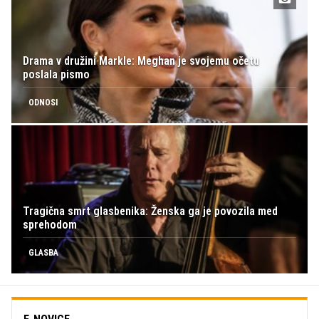
Drama v družini Markle: Meghan je svojemu očetu
poslala pismo
ODNOSI
Tragična smrt glasbenika: Ženska ga je povozila med
sprehodom
GLASBA