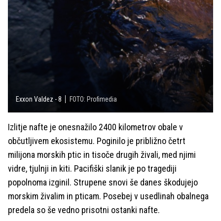
Exxon Valdez - 8
FOTO: Profimedia
Izlitje nafte je onesnažilo 2400 kilometrov obale v
občutljivem ekosistemu. Poginilo je približno četrt
milijona morskih ptic in tisoče drugih živali, med njimi
vidre, tjulnji in kiti. Pacifiški slanik je po tragediji
popolnoma izginil. Strupene snovi še danes škodujejo
morskim živalim in pticam. Posebej v usedlinah obalnega
predela so še vedno prisotni ostanki nafte.