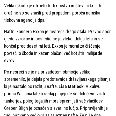
Veliko škodo je utrpelo tudi ribištvo in številni kraji ter
družine so se znašli pred propadom, poroča nemška
tiskovna agencija dpa.
Naftni koncern Exxon je nesreča drago stala. Pravno spor
glede vzrokov in posledic se je vlekel dolga leta in se
končal pred desetimi leti. Exxon je moral za čiščenje,
povračilo škode in kazen plačati več kot štiri milijarde
evrov.
Po nesreči se je na prizadetem območje veliko
spremenilo, je dejala predstavnica državljanskega gibanja,
ki je nastalo po razlitju nafte,
Lisa Matlock
. V Zalivu
princa Williama lahko sedaj plujejo le še določene vrste
tankerjev, poleg tega jih mora spremljati več vlačilcev.
Greben Bligh je označen s svarilno lučjo. Pripravljenih je
tudi bistveno več ovir za zajezitev nafte, še piše dpa.