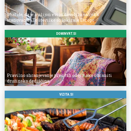
Mislite, da je milijon evrov dovolj za sanjsko
stanovanje? Te številke so šokirale Evropo
DOMINVRT.SI
Pravilno shranjevanje prešitih odej: Kako ohraniti
družinsko dediščino
VIZITA.SI