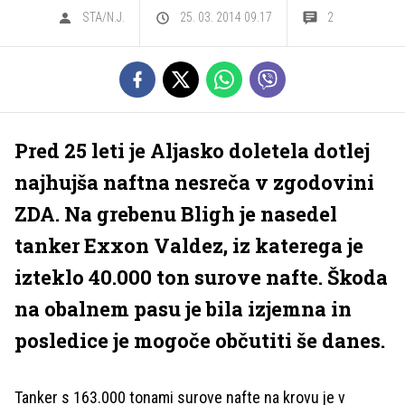
STA/N.J.
25. 03. 2014 09.17
2
Pred 25 leti je Aljasko doletela dotlej
najhujša naftna nesreča v zgodovini
ZDA. Na grebenu Bligh je nasedel
tanker Exxon Valdez, iz katerega je
izteklo 40.000 ton surove nafte. Škoda
na obalnem pasu je bila izjemna in
posledice je mogoče občutiti še danes.
Tanker s 163.000 tonami surove nafte na krovu je v