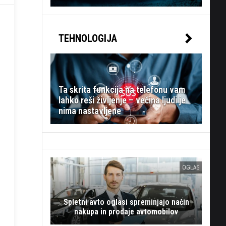
TEHNOLOGIJA
Ta skrita funkcija na telefonu vam
lahko reši življenje – večina ljudi je
nima nastavljene
OGLAS
Spletni avto oglasi spreminjajo način
nakupa in prodaje avtomobilov