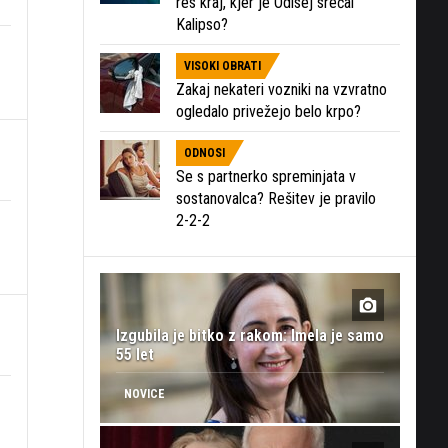
res kraj, kjer je Odisej srečal
Kalipso?
VISOKI OBRATI
Zakaj nekateri vozniki na vzvratno
ogledalo privežejo belo krpo?
ODNOSI
Se s partnerko spreminjata v
sostanovalca? Rešitev je pravilo
2-2-2
Izgubila je bitko z rakom: Imela je samo
55 let
NOVICE