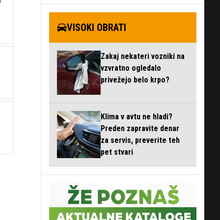
D
VISOKI OBRATI
Zakaj nekateri vozniki na
vzvratno ogledalo
privežejo belo krpo?
Klima v avtu ne hladi?
Preden zapravite denar
za servis, preverite teh
pet stvari