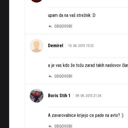
upam da na vaš strežnik :D
ODGOVORI
Demirel
10. 06. 2015 10.22
a je vas kdo že tožu zarad takih naslovov čl
ODGOVORI
Boris Stih 1
09. 06. 2015 21.36
A zavarovalnice krijejo ce pade na avto? :)
ODGOVORI