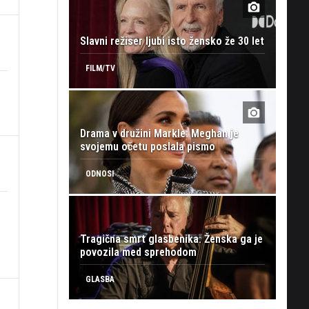
Slavni režiser ljubi isto žensko že 30 let
FILM/TV
Drama v družini Markle: Meghan je
svojemu očetu poslala pismo
ODNOSI
Tragična smrt glasbenika: Ženska ga je
povozila med sprehodom
GLASBA