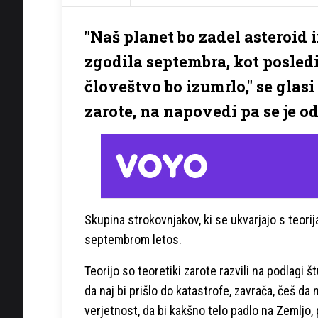
"Naš planet bo zadel asteroid 
zgodila septembra, kot posled
človeštvo bo izumrlo," se glas
zarote, na napovedi pa se je o
Skupina strokovnjakov, ki se ukvarjajo s teorij
septembrom letos.
Teorijo so teoretiki zarote razvili na podlagi š
da naj bi prišlo do katastrofe, zavrača, češ da n
verjetnost, da bi kakšno telo padlo na Zemljo, p