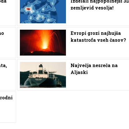
oda
Izdelali najpopolnejši 3
zemljevid vesolja!
mo
Evropi grozi najhujša
katastrofa vseh časov?
ta,
Največja nesreča na
Aljaski
rodni