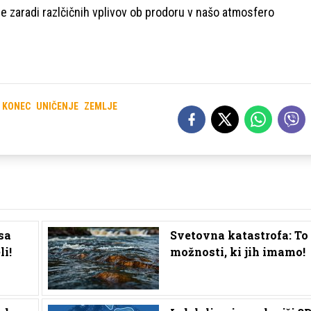
se zaradi razlčičnih vplivov ob prodoru v našo atmosfero
KONEC
UNIČENJE
ZEMLJE
sa
Svetovna katastrofa: To
li!
možnosti, ki jih imamo!