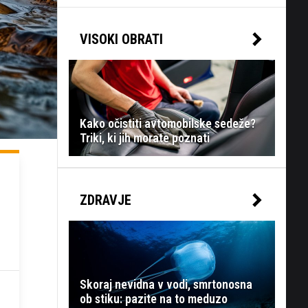
VISOKI OBRATI
Kako očistiti avtomobilske sedeže?
Triki, ki jih morate poznati
ZDRAVJE
Skoraj nevidna v vodi, smrtonosna
ob stiku: pazite na to meduzo