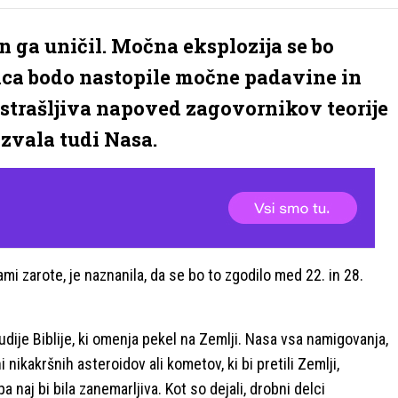
in ga uničil. Močna eksplozija se bo
ica bodo nastopile močne padavine in
i strašljiva napoved zagovornikov teorije
dzvala tudi Nasa.
ami zarote, je naznanila, da se bo to zgodilo med 22. in 28.
tudije Biblije, ki omenja pekel na Zemlji. Nasa vsa namigovanja,
i nikakršnih asteroidov ali kometov, ki bi pretili Zemlji,
a naj bi bila zanemarljiva. Kot so dejali, drobni delci