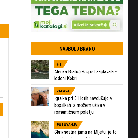
NAJBOLJ BRANO
FIT
Alenka Bratušek spet zaplavala v
ledeni Kokri
ZABAVA
Igralka pri 51 letih navdušuje v
kopalkah: z možem uživa v
romantičnem poletju
POTOVANJA
Skrivnostna jama na Mljetu: je to