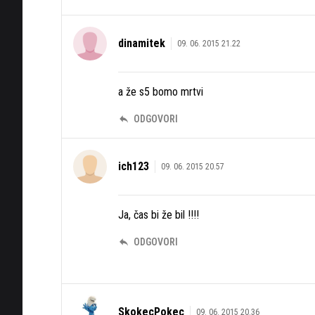
dinamitek
09. 06. 2015 21.22
a že s5 bomo mrtvi
ODGOVORI
ich123
09. 06. 2015 20.57
Ja, čas bi že bil !!!!
ODGOVORI
SkokecPokec
09. 06. 2015 20.36