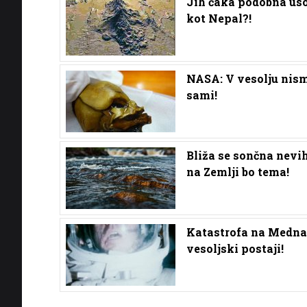
Jih čaka podobna us
kot Nepal?!
NASA: V vesolju nis
sami!
Bliža se sončna nevih
na Zemlji bo tema!
Katastrofa na Medna
vesoljski postaji!