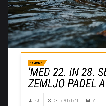
ZANIMIVO
'MED 22. IN 28.
ZEMLJO PADEL A
N.J.
08. 06. 2015 15.44
61