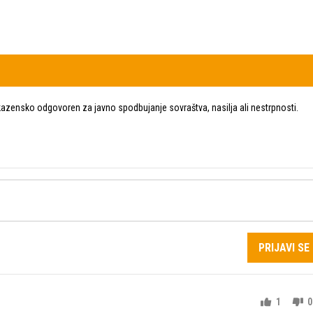
zensko odgovoren za javno spodbujanje sovraštva, nasilja ali nestrpnosti.
PRIJAVI SE
1
0