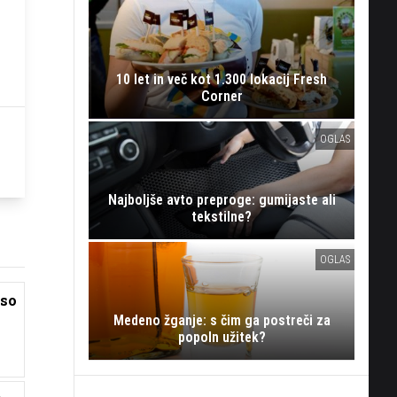
10 let in več kot 1.300 lokacij Fresh
Corner
OGLAS
Najboljše avto preproge: gumijaste ali
tekstilne?
OGLAS
 so
Medeno žganje: s čim ga postreči za
popoln užitek?