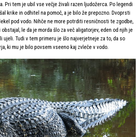
a. Pri tem je ubil vse večje živali razen ljudožerca. Po legendi
šal krike in odhitel na pomoč, a je bilo že prepozno. Dvoprsti
lekel pod vodo. Nihče ne more potrditi resničnosti te zgodbe,
obstajal, le da je morda šlo za več aligatorjev, eden od njih je
i ujeli. Tudi v tem primeru je šlo najverjetneje za to, da so
torja, ki mu je bilo povsem vseeno kaj zvleče v vodo.