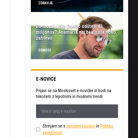
ZDRAVJE
Bo moral Luka Dončić odšteti 43
milijonov? Anamaria naj bi vložila novo
zahtevo
ODNOSI
E-NOVICE
Prijavi se na Moskisvet e-novičke in bodi na
tekočem z lepotnimi in modnimi trendi.
Strinjam se s
splošnimi pogoji
in
Politiko
zasebnosti
.