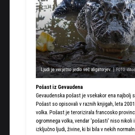
Ljudi je verjetno jedlo več aligatorjev.
FOTO: iSto
Pošast iz Gevaudena
Gevaudenska pošast je vsekakor ena najbolj sl
Pošast so opisovali v raznih knjigah, leta 200
volka. Pošast je terorizirala francosko provi
ogromnega volka, vendar 'pošasti' niso nikoli ide
izključno ljudi, živine, ki bi bila v nekih norma