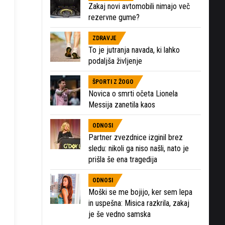
Zakaj novi avtomobili nimajo več
rezervne gume?
ZDRAVJE
To je jutranja navada, ki lahko
podaljša življenje
ŠPORTI Z ŽOGO
Novica o smrti očeta Lionela
Messija zanetila kaos
ODNOSI
Partner zvezdnice izginil brez
sledu: nikoli ga niso našli, nato je
prišla še ena tragedija
ODNOSI
Moški se me bojijo, ker sem lepa
in uspešna: Misica razkrila, zakaj
je še vedno samska