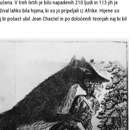
učena. V treh letih je bilo napadenih 210 ljudi in 113 jih je
al lahko bila hijena, ki so jo pripeljali iz Afrike. Hijene so
j bi pošast ubil Jean Chastel in po določenih teorijah naj bi bil