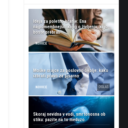
Ideja za poletno branje: Ena
najpomembnejših knjig o življenju, ki jo
boste prebrali
NOVICE
Moške srajce za poslovno okolje: kako
izbrati pravo za pisarno
OGLAS
NOVICE
Skoraj nevidna v vodi, smrtonosna ob
stiku: pazite na to meduzo