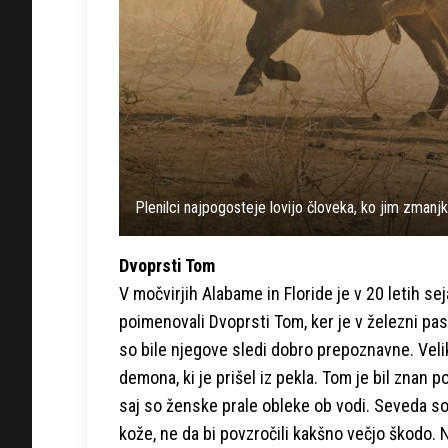
Plenilci najpogosteje lovijo človeka, ko jim zmanj
Dvoprsti Tom
V močvirjih Alabame in Floride je v 20 letih sej
poimenovali Dvoprsti Tom, ker je v železni past
so bile njegove sledi dobro prepoznavne. Velik na
demona, ki je prišel iz pekla. Tom je bil znan 
saj so ženske prale obleke ob vodi. Seveda so ž
kože, ne da bi povzročili kakšno večjo škodo. N