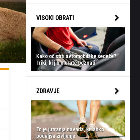
VISOKI OBRATI
Kako očistiti avtomobilske sedeže?
Triki, ki jih morate poznati
ZDRAVJE
To je jutranja navada, ki lahko
podaljša življenje