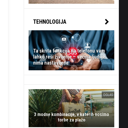
TEHNOLOGIJA
Ta skrita funkcija na telefonu vam
lahko reši življenje – večina ljudi je
nima nastavljene
OGLAS
3 modne kombinacije, v katerih nosimo
torbe za plažo