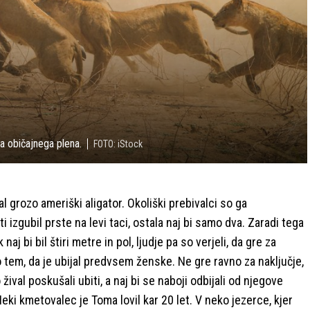
ka običajnega plena.
FOTO: iStock
al grozo ameriški aligator. Okoliški prebivalci so ga
i izgubil prste na levi taci, ostala naj bi samo dva. Zaradi tega
j bi bil štiri metre in pol, ljudje pa so verjeli, da gre za
po tem, da je ubijal predvsem ženske. Ne gre ravno za naključje,
ival poskušali ubiti, a naj bi se naboji odbijali od njegove
eki kmetovalec je Toma lovil kar 20 let. V neko jezerce, kjer