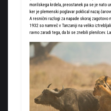
morilskega krdela, preostanek pa se je nato uma
ker je plemenski poglavar poklical nazaj čarov
A resnični razlogi za napade skoraj zagotovo
1932 so namreč v Tanzaniji na veliko iztrebljali 
ravno zaradi tega, da bi se znebili plenilcev. L