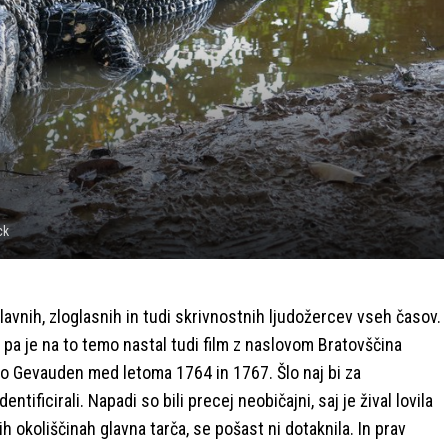
ck
avnih, zloglasnih in tudi skrivnostnih ljudožercev vseh časov.
1 pa je na to temo nastal tudi film z naslovom Bratovščina
nco Gevauden med letoma 1764 in 1767. Šlo naj bi za
ntificirali. Napadi so bili precej neobičajni, saj je žival lovila
lnih okoliščinah glavna tarča, se pošast ni dotaknila. In prav