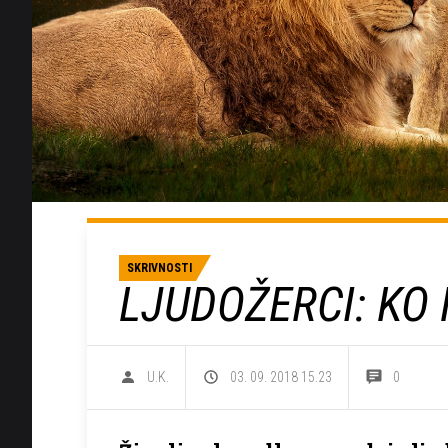
SKRIVNOSTI
LJUDOŽERCI: KO
U.K.
03. 09. 2018 15.23
0