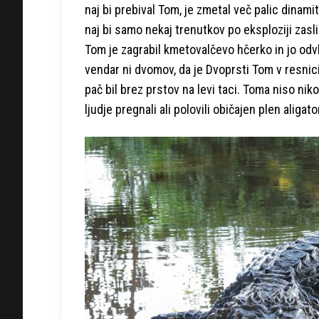
naj bi prebival Tom, je zmetal več palic dinamit
naj bi samo nekaj trenutkov po eksploziji zasli
Tom je zagrabil kmetovalčevo hčerko in jo odv
vendar ni dvomov, da je Dvoprsti Tom v resnici 
pač bil brez prstov na levi taci. Toma niso nikol
ljudje pregnali ali polovili običajen plen aliga