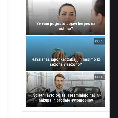
Se vam pogosto pojavi herpes na
ustnici?
OGLAS
Havaianas japonke: zakaj jih nosimo iz
sezone v sezono?
OGLAS
Spletni avto oglasi spreminjajo način
nakupa in prodaje avtomobilov