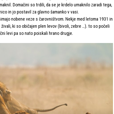
knil. Domačini so trdili, da se je krdelo umaknilo zaradi tega,
nico in jo postavil za glavno šamanko v vasi.
 nimajo nobene veze s čarovništvom. Nekje med letoma 1931 in
živali, ki so običajen plen levov (bivoli, zebre …). to so počeli
ačni levi pa so nato poiskali hrano drugje.