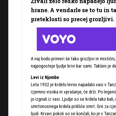
Živali zelo redko napadejo ljud
hrane. A vendarle se to tu in t
preteklosti so precej grozljivi.
A naj bodo primeri še tako grozljivi in mistič
najpogosteje ljudje krivi kar sami. Takšen je de
Levi iz Njombe
Leta 1932 je krdelo levov napadalo vasi v Tanzani
izjemno visoka in vprašanje, če drži. Po legend
jo izgnali iz vasi. Ljudje so se krdela tako bali
smrtonosnega krdela prikliče smrt. Gre za izje
ljudi. Krvavi pokoli so se končali, ko je v Tanz