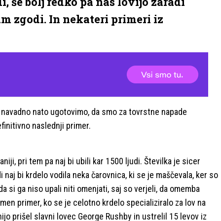
i, še bolj redko pa nas lovijo zaradi
am zgodi. In nekateri primeri iz
ni, navadno nato ugotovimo, da smo za tovrstne napade
finitivno naslednji primer.
ji, pri tem pa naj bi ubili kar 1500 ljudi. Številka je sicer
i naj bi krdelo vodila neka čarovnica, ki se je maščevala, ker so
, da si ga niso upali niti omenjati, saj so verjeli, da omemba
men primer, ko se je celotno krdelo specializiralo za lov na
anijo prišel slavni lovec George Rushby in ustrelil 15 levov iz