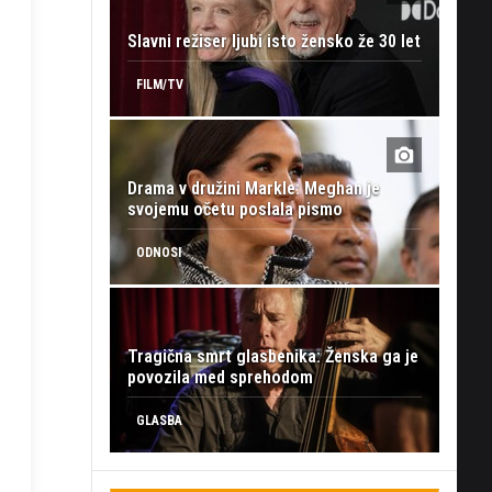
Slavni režiser ljubi isto žensko že 30 let
FILM/TV
Drama v družini Markle: Meghan je
svojemu očetu poslala pismo
ODNOSI
Tragična smrt glasbenika: Ženska ga je
povozila med sprehodom
GLASBA