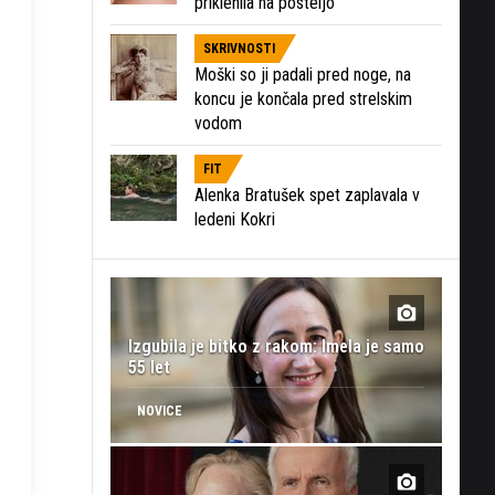
priklenila na posteljo
SKRIVNOSTI
Moški so ji padali pred noge, na
koncu je končala pred strelskim
vodom
FIT
Alenka Bratušek spet zaplavala v
ledeni Kokri
Izgubila je bitko z rakom: Imela je samo
55 let
NOVICE