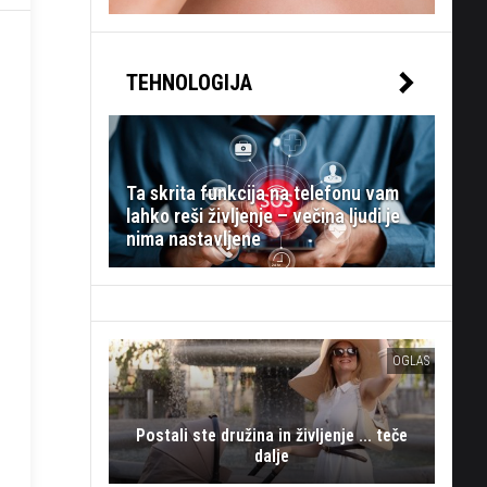
TEHNOLOGIJA
Ta skrita funkcija na telefonu vam
lahko reši življenje – večina ljudi je
nima nastavljene
OGLAS
Postali ste družina in življenje ... teče
dalje