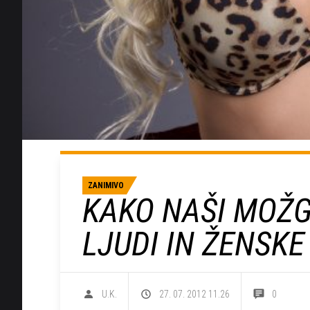
ZANIMIVO
KAKO NAŠI MOŽG
LJUDI IN ŽENSKE
U.K.
27. 07. 2012 11.26
0