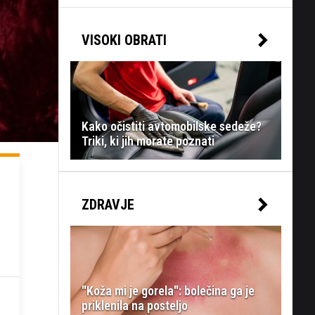
VISOKI OBRATI
Kako očistiti avtomobilske sedeže?
Triki, ki jih morate poznati
ZDRAVJE
"Koža mi je gorela": bolečina ga je
priklenila na posteljo