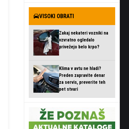
VISOKI OBRATI
Zakaj nekateri vozniki na
vzvratno ogledalo
privežejo belo krpo?
Klima v avtu ne hladi?
Preden zapravite denar
za servis, preverite teh
pet stvari