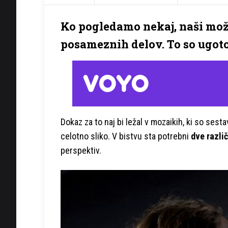
Ko pogledamo nekaj, naši možg
posameznih delov. To so ugoto
Dokaz za to naj bi ležal v mozaikih, ki so sest
celotno sliko. V bistvu sta potrebni
dve različ
perspektiv.