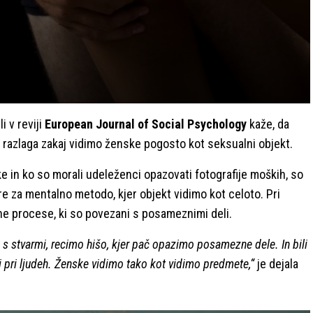
i v reviji
European Journal of Social Psychology
kaže, da
i razlaga zakaj vidimo ženske pogosto kot seksualni objekt.
e in ko so morali udeleženci opazovati fotografije moških, so
re za mentalno metodo, kjer objekt vidimo kot celoto. Pri
ne procese, ki so povezani s posameznimi deli.
 s stvarmi, recimo hišo, kjer pač opazimo posamezne dele. In bili
i pri ljudeh. Ženske vidimo tako kot vidimo predmete,“
je dejala