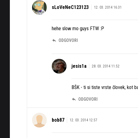
sLoVeNeC123123
12. 03. 2014 16.31
hehe slow mo guys FTW :P
ODGOVORI
jesis1a
28. 03. 2014 11.52
BŠK - ti si tiste vrste človek, kot 
ODGOVORI
bob87
12. 03. 2014 12.57