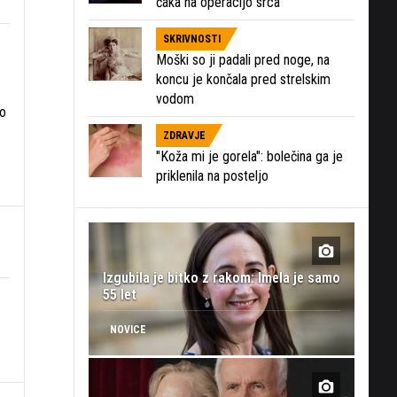
čaka na operacijo srca
SKRIVNOSTI
Moški so ji padali pred noge, na
koncu je končala pred strelskim
vodom
ko
ZDRAVJE
"Koža mi je gorela": bolečina ga je
priklenila na posteljo
Izgubila je bitko z rakom: Imela je samo
55 let
NOVICE