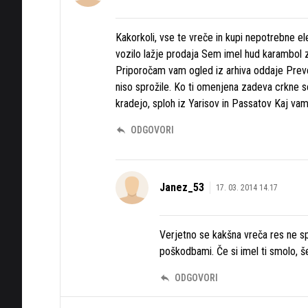
Kakorkoli, vse te vreče in kupi nepotrebne e
vozilo lažje prodaja Sem imel hud karambol z
Priporočam vam ogled iz arhiva oddaje Preve
niso sprožile. Ko ti omenjena zadeva crkne se
kradejo, sploh iz Yarisov in Passatov Kaj vam
ODGOVORI
Janez_53
17. 03. 2014 14.17
Verjetno se kakšna vreča res ne spr
poškodbami. Če si imel ti smolo, 
ODGOVORI