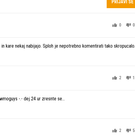
PRIJAVI SE
0
0
 in kare nekaj nabijajo. Sploh je nepotrebno komentirati tako skropucalo
2
1
wmoguys -.- dej 24 ur zresnte se...
2
5