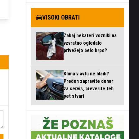
VISOKI OBRATI
Zakaj nekateri vozniki na
vzvratno ogledalo
privežejo belo krpo?
Klima v avtu ne hladi?
Preden zapravite denar
za servis, preverite teh
pet stvari