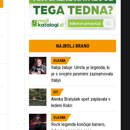
.
NAJBOLJ BRANO
GLASBA
Italija žaluje: Umrla je legenda, ki
je s svojimi pesmimi zaznamovala
Italijo
FIT
Alenka Bratušek spet zaplavala v
ledeni Kokri
GLASBA
Rock legenda končuje kariero,