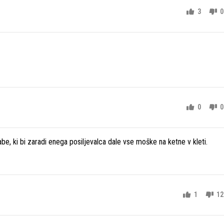
3
0
0
0
babe, ki bi zaradi enega posiljevalca dale vse moške na ketne v kleti.
1
12