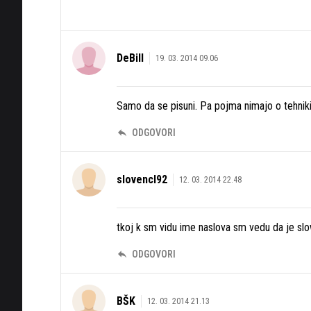
DeBill
19. 03. 2014 09.06
Samo da se pisuni. Pa pojma nimajo o tehniki
ODGOVORI
slovencl92
12. 03. 2014 22.48
tkoj k sm vidu ime naslova sm vedu da je slo
ODGOVORI
BŠK
12. 03. 2014 21.13