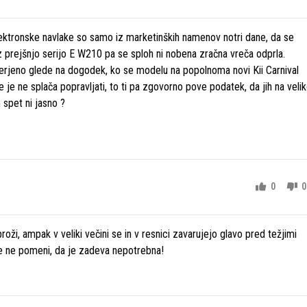
lektronske navlake so samo iz marketinških namenov notri dane, da se
 prejšnjo serijo E W210 pa se sploh ni nobena zračna vreča odprla.
rjeno glede na dogodek, ko se modelu na popolnoma novi Kii Carnival
 je ne splača popravljati, to ti pa zgovorno pove podatek, da jih na veli
 spet ni jasno ?
0
0
oži, ampak v veliki večini se in v resnici zavarujejo glavo pred težjimi
še ne pomeni, da je zadeva nepotrebna!