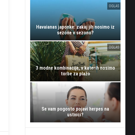
OGLAS
Havaianas japonke: zakaj jih nosimo iz
sezone v sezono?
OGLAS
3 modne kombinacije, v katerih nosimo
torbe za plažo
Se vam pogosto pojavi herpes na
ustnici?