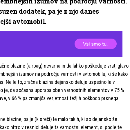
membnejših izumov na področju varnosti.
uksuzen dodatek, pa je z njo danes
ejši avtomobil.
ačne blazine (airbag) nevarna in da lahko poškoduje vrat, glavo
embnejših izumov na področju varnosti v avtomobilu, ki še kako
as. Ne le to, zračna blazina dejansko deluje uspešno le v
no je, da sočasna uporaba obeh varnostnih elementov v 75 %
ve, v 66 % pa zmanjša verjetnost težjih poškodb prsnega
e blazine, pa je (k sreči) le malo takih, ki so dejansko že
 kako hitro v resnici deluje ta varnostni element, si poglejte