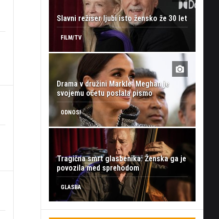
Slavni režiser ljubi isto žensko že 30 let
FILM/TV
Drama v družini Markle: Meghan je
svojemu očetu poslala pismo
ODNOSI
Tragična smrt glasbenika: Ženska ga je
povozila med sprehodom
GLASBA