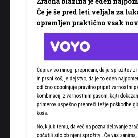
Zračna blazina je eden najpo
Če je še pred leti veljala za l
opremljen praktično vsak nov
Čeprav so mnogi prepričani, da je sprožitev zr
in prsni koš, je dejstvo, da je to eden najpom
odlično dopolnjuje pravilno pripet varnostni p
kombinaciji z varnostnim pasom, kajti dokaza
primerov uspešno prepreči težje poškodbe gla
koša.
No, kljub temu, da večina pozna delovanje zračn
občutili silo ob njeni sprožitvi. Če vas zanima,