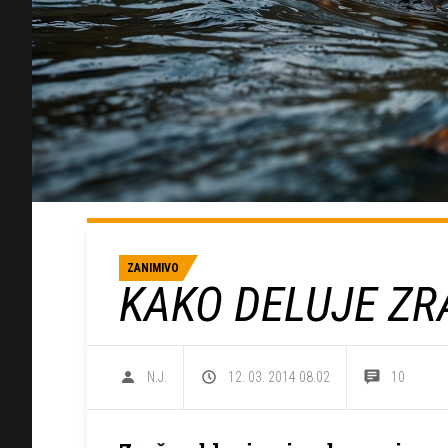
ZANIMIVO
KAKO DELUJE ZR
N.J.
12. 03. 2014 08.02
10