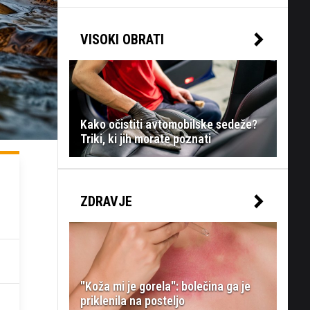
VISOKI OBRATI
Kako očistiti avtomobilske sedeže?
Triki, ki jih morate poznati
ZDRAVJE
"Koža mi je gorela": bolečina ga je
priklenila na posteljo