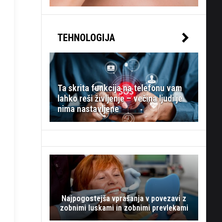
TEHNOLOGIJA
Ta skrita funkcija na telefonu vam
lahko reši življenje – večina ljudi je
nima nastavljene
Najpogostejša vprašanja v povezavi z
zobnimi luskami in zobnimi prevlekami