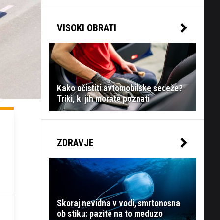
VISOKI OBRATI
Kako očistiti avtomobilske sedeže?
Triki, ki jih morate poznati
ZDRAVJE
Skoraj nevidna v vodi, smrtonosna
ob stiku: pazite na to meduzo