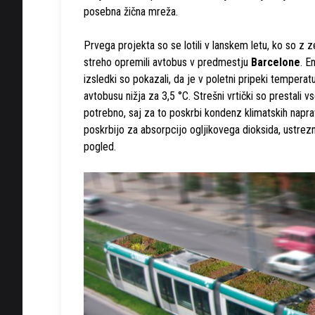
posebna žična mreža.
Prvega projekta so se lotili v lanskem letu, ko so z 
streho opremili avtobus v predmestju
Barcelone
. E
izsledki so pokazali, da je v poletni pripeki temperat
avtobusu nižja za 3,5 °C. Strešni vrtički so prestali v
potrebno, saj za to poskrbi kondenz klimatskih napra
poskrbijo za absorpcijo ogljikovega dioksida, ustrezn
pogled.