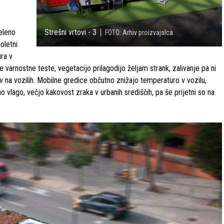
zeleno
Strešni vrtovi - 3
FOTO: Arhiv proizvajalca
noletni
ura v
se varnostne teste, vegetacijo prilagodijo željam strank, zalivanje pa ni
v na vozilih. Mobilne gredice občutno znižajo temperaturo v vozilu,
o vlago, večjo kakovost zraka v urbanih središčih, pa še prijetni so na