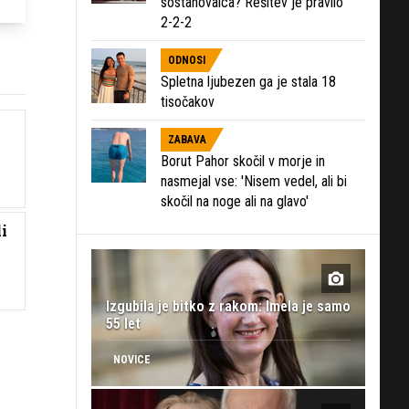
sostanovalca? Rešitev je pravilo
2-2-2
ODNOSI
Spletna ljubezen ga je stala 18
tisočakov
ZABAVA
Borut Pahor skočil v morje in
nasmejal vse: 'Nisem vedel, ali bi
skočil na noge ali na glavo'
i
Izgubila je bitko z rakom: Imela je samo
55 let
NOVICE