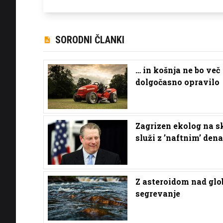
SORODNI ČLANKI
… in košnja ne bo več
dolgočasno opravilo
Zagrizen ekolog na s
služi z ’naftnim’ den
Z asteroidom nad glo
segrevanje