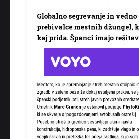
Globalno segrevanje in vedno v
prebivalce mestnih džungel, kj
kaj prida. Španci imajo rešitev
Medtem, ko je spreminjanje streh mestnih stolpnic i
zgradb v zelene oaze že dokaj ustaljena praksa, se j
španski podjetnik lotil streh javnih prevoznih sredste
Umetnik
Marc Granen
je ustanovil podjetje
PhytoKi
ki se ukvarja s ’pogozdovanjem’ avtobusnih ostrešij.
Posebno strešno gredico sestavljajo aluminijasta
konstrukcija, hidroponska pena, ki zadržuje vlago in 
večjih nalivih ni pretežka ter odeja rastlinja, ki jo ščiti