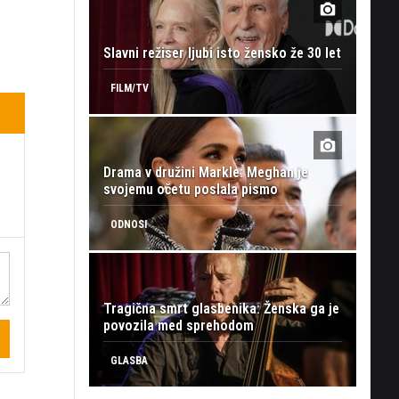
Slavni režiser ljubi isto žensko že 30 let
FILM/TV
Drama v družini Markle: Meghan je
svojemu očetu poslala pismo
ODNOSI
Tragična smrt glasbenika: Ženska ga je
povozila med sprehodom
GLASBA