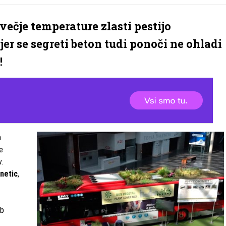
ečje temperature zlasti pestijo
er se segreti beton tudi ponoči ne ohladi
!
n
e
v.
netic
,
ob