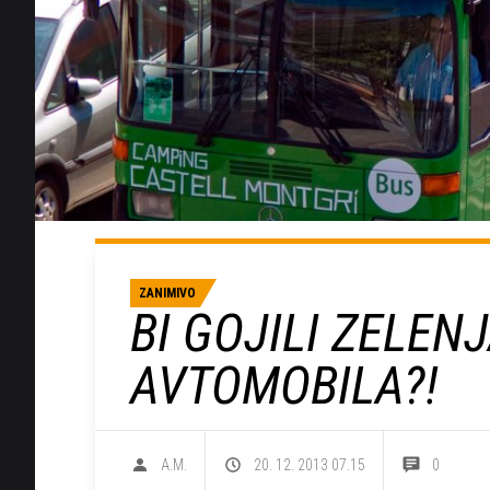
ZANIMIVO
BI GOJILI ZELEN
AVTOMOBILA?!
A.M.
20. 12. 2013 07.15
0