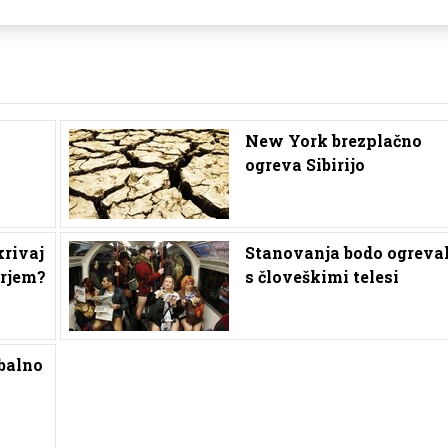
New York brezplačno
ogreva Sibirijo
krivaj
Stanovanja bodo ogreval
arjem?
s človeškimi telesi
balno