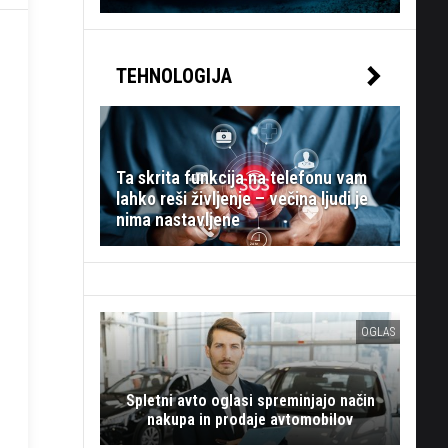
TEHNOLOGIJA
Ta skrita funkcija na telefonu vam
lahko reši življenje – večina ljudi je
nima nastavljene
OGLAS
Spletni avto oglasi spreminjajo način
nakupa in prodaje avtomobilov