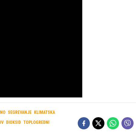
LNO
SEGREVANJE
KLIMATSKA
OV
DIOKSID
TOPLOGREDNI