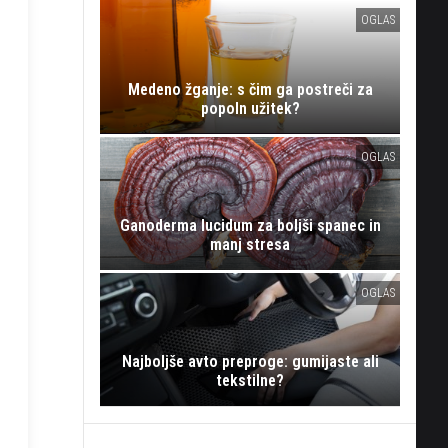
OGLAS
Medeno žganje: s čim ga postreči za
popoln užitek?
OGLAS
Ganoderma lucidum za boljši spanec in
manj stresa
OGLAS
Najboljše avto preproge: gumijaste ali
tekstilne?