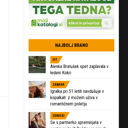
NAJBOLJ BRANO
FIT
Alenka Bratušek spet zaplavala v
ledeni Kokri
ZABAVA
Igralka pri 51 letih navdušuje v
kopalkah: z možem uživa v
romantičnem poletju
ODNOSI
Se s partnerko spreminjata v