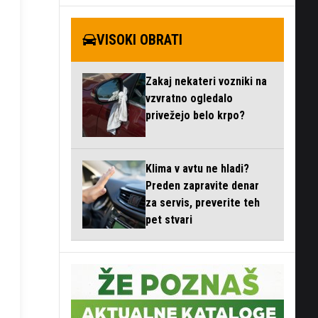
VISOKI OBRATI
Zakaj nekateri vozniki na
vzvratno ogledalo
privežejo belo krpo?
Klima v avtu ne hladi?
Preden zapravite denar
za servis, preverite teh
pet stvari