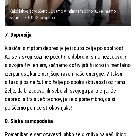
Kako lahko sproščeno uživamo v intimnem odnosu, če imamo
skrbi?
FOTO: iStockphoto
7. Depresija
Klasični simptom depresije je izguba želje po spolnosti.
Ko se v svoji koži ne počutimo dobro in smo nezadovoljni
s svojim življenjem, začnemo doživljati fizično in mentalno
izčrpanost, kar zmanjšuje raven naše energije. V takšni
situaciji pa ne čutimo želje po spolni aktivnosti oziroma
želje, da bi zadovoljili sebe ali svojega partnerja. Če
depresija traja več tednov, je zelo pomembno, da si
poiščemo pomoč strokovnjaka!
8. Slaba samopodoba
Pomanjkanje samozavesti lahko zelo vpliva na naš libido.