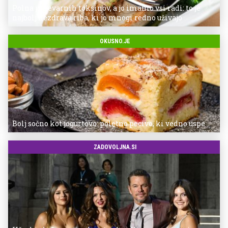
Polna je nevarnih toksinov, a jo imamo vsi radi: to je
najbolj nezdrava riba, ki jo mnogi redno uživajo
OKUSNO.JE
Bolj sočno kot jogurtovo: poletno pecivo, ki vedno uspe
ZADOVOLJNA.SI