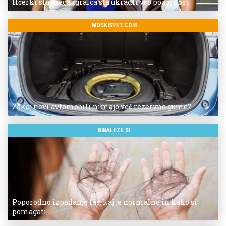
Hčerki slavnega igralca sta ukradli vso pozornost
MOSKISVET.COM
Zakaj novi avtomobili nimajo več rezervne gume?
BIBALEZE.SI
Poporodno izpadanje las: kaj je normalno in kako si
pomagati