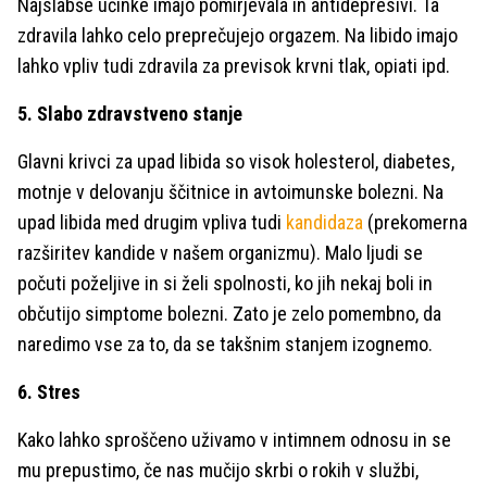
Najslabše učinke imajo pomirjevala in antidepresivi. Ta
zdravila lahko celo preprečujejo orgazem. Na libido imajo
lahko vpliv tudi zdravila za previsok krvni tlak, opiati ipd.
5. Slabo zdravstveno stanje
Glavni krivci za upad libida so visok holesterol, diabetes,
motnje v delovanju ščitnice in avtoimunske bolezni. Na
upad libida med drugim vpliva tudi
kandidaza
(prekomerna
razširitev kandide v našem organizmu). Malo ljudi se
počuti poželjive in si želi spolnosti, ko jih nekaj boli in
občutijo simptome bolezni. Zato je zelo pomembno, da
naredimo vse za to, da se takšnim stanjem izognemo.
6. Stres
Kako lahko sproščeno uživamo v intimnem odnosu in se
mu prepustimo, če nas mučijo skrbi o rokih v službi,