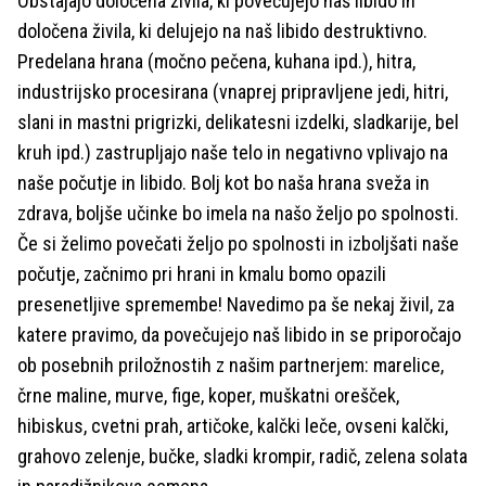
Obstajajo določena živila, ki povečujejo naš libido in
določena živila, ki delujejo na naš libido destruktivno.
Predelana hrana (močno pečena, kuhana ipd.), hitra,
industrijsko procesirana (vnaprej pripravljene jedi, hitri,
slani in mastni prigrizki, delikatesni izdelki, sladkarije, bel
kruh ipd.) zastrupljajo naše telo in negativno vplivajo na
naše počutje in libido. Bolj kot bo naša hrana sveža in
zdrava, boljše učinke bo imela na našo željo po spolnosti.
Če si želimo povečati željo po spolnosti in izboljšati naše
počutje, začnimo pri hrani in kmalu bomo opazili
presenetljive spremembe! Navedimo pa še nekaj živil, za
katere pravimo, da povečujejo naš libido in se priporočajo
ob posebnih priložnostih z našim partnerjem: marelice,
črne maline, murve, fige, koper, muškatni orešček,
hibiskus, cvetni prah, artičoke, kalčki leče, ovseni kalčki,
grahovo zelenje, bučke, sladki krompir, radič, zelena solata