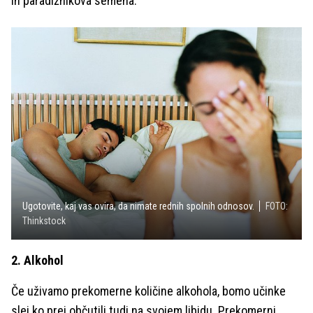
in paradižnikova semena.
Ugotovite, kaj vas ovira, da nimate rednih spolnih odnosov.
FOTO:
Thinkstock
2. Alkohol
Če uživamo prekomerne količine alkohola, bomo učinke
slej ko prej občutili tudi na svojem libidu. Prekomerni