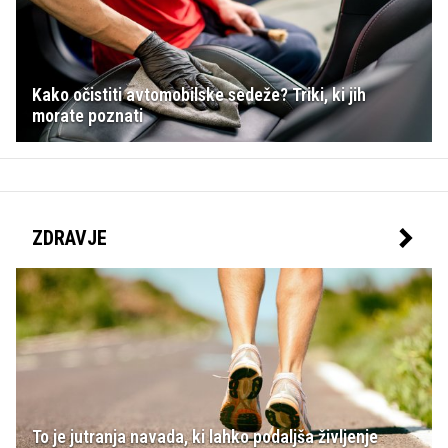
Kako očistiti avtomobilske sedeže? Triki, ki jih
morate poznati
ZDRAVJE
To je jutranja navada, ki lahko podaljša življenje