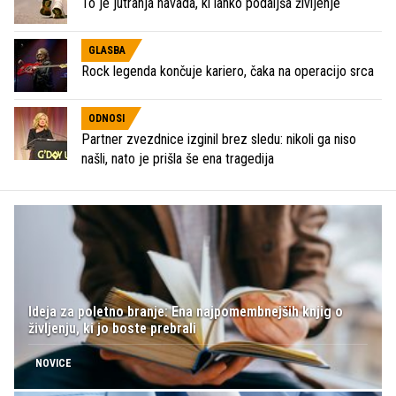
To je jutranja navada, ki lahko podaljša življenje
GLASBA
Rock legenda končuje kariero, čaka na operacijo srca
ODNOSI
Partner zvezdnice izginil brez sledu: nikoli ga niso
našli, nato je prišla še ena tragedija
Ideja za poletno branje: Ena najpomembnejših knjig o
življenju, ki jo boste prebrali
NOVICE