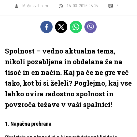
Moškisvet.com
15. 03. 2016 08.05
3
Spolnost – vedno aktualna tema,
nikoli pozabljena in obdelana že na
tisoč in en način. Kaj pa če ne gre več
tako, kot bi si želeli? Poglejmo, kaj vse
lahko ovira radostno spolnost in
povzroča težave v vaši spalnici!
1. Napačna prehrana