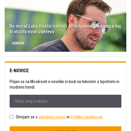
Bo moral Luka Dončić odšteti 43 milijonov? Anamaria naj
bi vložila novo zahtevo
ODNOSI
E-NOVICE
Prijavi se na Moskisvet e-novičke in bodi na tekočem z lepotnimi in
modnimi trendi.
Strinjam se s
splošnimi pogoji
in
Politiko zasebnosti
.