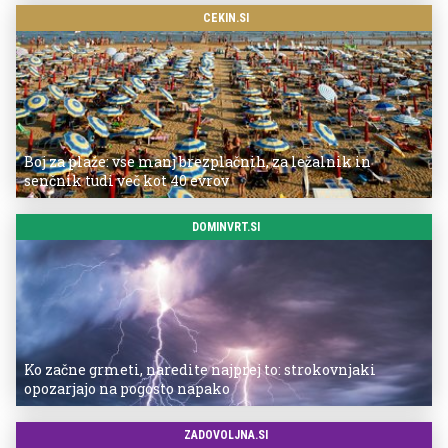
CEKIN.SI
Boj za plaže: vse manj brezplačnih, za ležalnik in
senčnik tudi več kot 40 evrov
DOMINVRT.SI
Ko začne grmeti, naredite najprej to: strokovnjaki
opozarjajo na pogosto napako
ZADOVOLJNA.SI