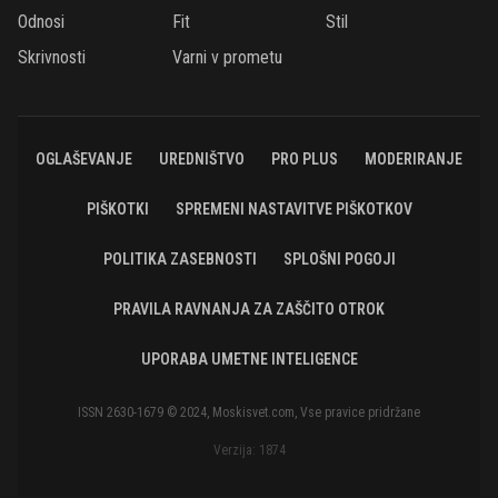
Odnosi
Fit
Stil
Skrivnosti
Varni v prometu
OGLAŠEVANJE
UREDNIŠTVO
PRO PLUS
MODERIRANJE
PIŠKOTKI
SPREMENI NASTAVITVE PIŠKOTKOV
POLITIKA ZASEBNOSTI
SPLOŠNI POGOJI
PRAVILA RAVNANJA ZA ZAŠČITO OTROK
UPORABA UMETNE INTELIGENCE
ISSN 2630-1679 © 2024, Moskisvet.com, Vse pravice pridržane
Verzija: 1874