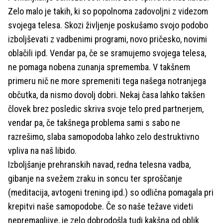
Zelo malo je takih, ki so popolnoma zadovoljni z videzom
svojega telesa. Skozi življenje poskušamo svojo podobo
izboljševati z vadbenimi programi, novo pričesko, novimi
oblačili ipd. Vendar pa, če se sramujemo svojega telesa,
ne pomaga nobena zunanja sprememba. V takšnem
primeru nič ne more spremeniti tega našega notranjega
občutka, da nismo dovolj dobri. Nekaj časa lahko takšen
človek brez posledic skriva svoje telo pred partnerjem,
vendar pa, če takšnega problema sami s sabo ne
razrešimo, slaba samopodoba lahko zelo destruktivno
vpliva na naš libido.
Izboljšanje prehranskih navad, redna telesna vadba,
gibanje na svežem zraku in soncu ter sproščanje
(meditacija, avtogeni trening ipd.) so odlična pomagala pri
krepitvi naše samopodobe. Če so naše težave videti
nepremagljive, je zelo dobrodošla tudi kakšna od oblik