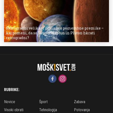
Retrogradni velikani prinašajo pomembne premike –
kaj pomeni, da so Saturn, Neptun in Pluton hkrati
retrogradni?
RUBRIKE:
Novice
Šport
Zabava
Visoki obrati
Tehnologija
Potovanja