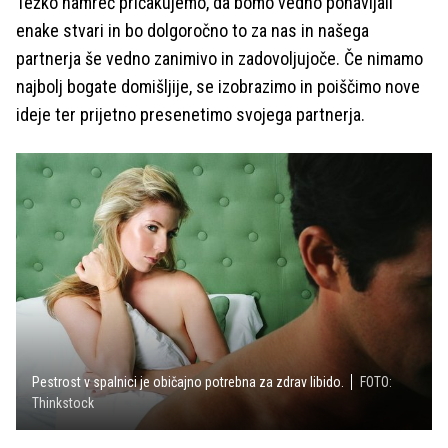
Težko namreč pričakujemo, da bomo vedno ponavljali
enake stvari in bo dolgoročno to za nas in našega
partnerja še vedno zanimivo in zadovoljujoče. Če nimamo
najbolj bogate domišljije, se izobrazimo in poiščimo nove
ideje ter prijetno presenetimo svojega partnerja.
Pestrost v spalnici je običajno potrebna za zdrav libido.
FOTO:
Thinkstock