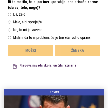
Bi te motilo, če bi partner uporabljal eno brisačo za vse
(obraz, telo, noge)?
Da, zelo
Malo, a bi sprejel/a
Ne, to mi je vseeno
Mislim, da to ni problem, če je brisača redno oprana
MOŠKI
ŽENSKA
Njegova navada skoraj uničila razmerje
NOVICE