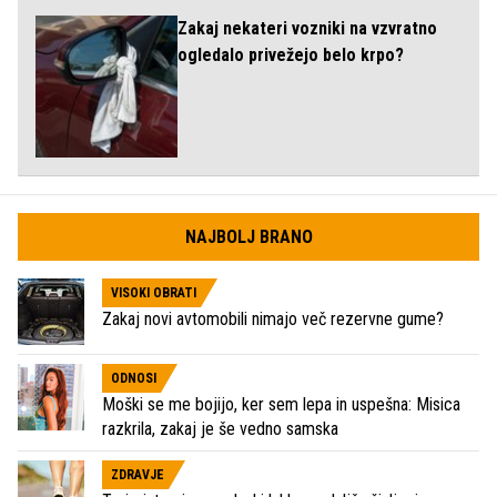
Zakaj nekateri vozniki na vzvratno
ogledalo privežejo belo krpo?
NAJBOLJ BRANO
VISOKI OBRATI
Zakaj novi avtomobili nimajo več rezervne gume?
ODNOSI
Moški se me bojijo, ker sem lepa in uspešna: Misica
razkrila, zakaj je še vedno samska
ZDRAVJE