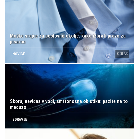
Moške srajce za poslovno okolje: kako izbrati pravo za
pisarno
OGLAS
NOVICE
Skoraj nevidna v vodi, smrtonosna ob stiku: pazite na to
meduzo
ZDRAVJE