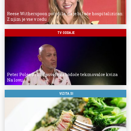
Reese Witherspoon potrdila, da je bil oče hospitaliziran:
Z njim je vse v redu
TV ODDAJE
Peter Poles delil nasvete za bodoče tekmovalce kviza
Na lovu
VIZITA.SI