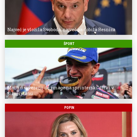
Največ je vložila Svoboda, največ pa dobila Resnica
ŠPORT
Martin suvereno do zmage na sprinterski dirki v
Silverstonu
POPIN