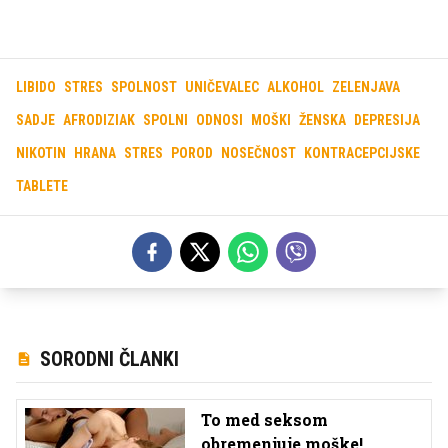
LIBIDO
STRES
SPOLNOST
UNIČEVALEC
ALKOHOL
ZELENJAVA
SADJE
AFRODIZIAK
SPOLNI
ODNOSI
MOŠKI
ŽENSKA
DEPRESIJA
NIKOTIN
HRANA
STRES
POROD
NOSEČNOST
KONTRACEPCIJSKE
TABLETE
SORODNI ČLANKI
To med seksom
obremenjuje moške!