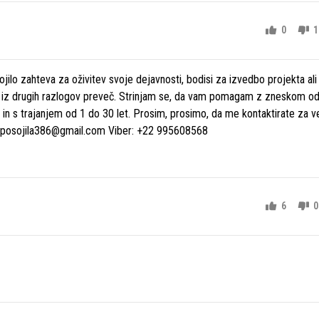
0
1
jilo zahteva za oživitev svoje dejavnosti, bodisi za izvedbo projekta ali
r iz drugih razlogov preveč. Strinjam se, da vam pomagam z zneskom o
in s trajanjem od 1 do 30 let. Prosim, prosimo, da me kontaktirate za v
a: posojila386@gmail.com Viber: +22 995608568
6
0