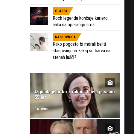
GLASBA
Rock legenda končuje kariero,
čaka na operacijo srca
NASLOVNICA
Kako pogosto bi morali beliti
stanovanje in zakaj se barva na
stenah lušči?
Izgubila je bitko z rakom: Imela je samo
55 let
NOVICE