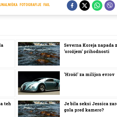
UNALNIŠKA
FOTOGRAFIJE
FAIL
la
Severna Koreja napada 
'orožjem' prihodnosti
'Hrošč' za milijon evrov
a teh
Je bila seksi Jessica zar
gola pred kamero?