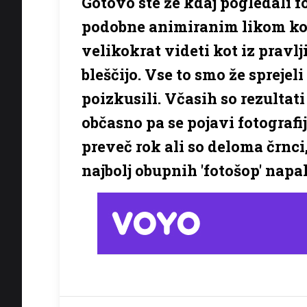
Gotovo ste že kdaj pogledali fot
podobne animiranim likom kot
velikokrat videti kot iz pravlj
bleščijo. Vse to smo že sprejeli
poizkusili. Včasih so rezultat
občasno pa se pojavi fotografij
preveč rok ali so deloma črnci,
najbolj obupnih 'fotošop' napa