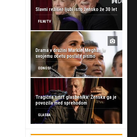
Slavni režiser ljubi isto žensko že 30 let
FILM/TV
Drama v družini Markle: Meghan je
svojemu očetu poslala pismo
ODNOSI
Tragična smrt glasbenika: Ženska ga je
povozila med sprehodom
GLASBA