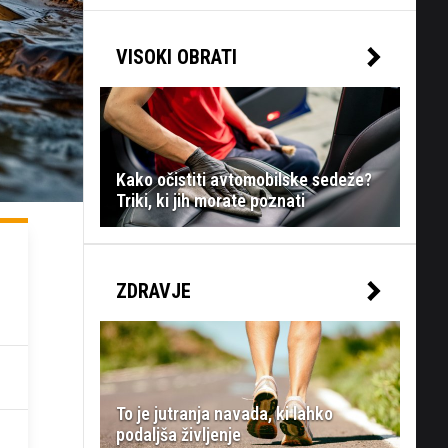
VISOKI OBRATI
Kako očistiti avtomobilske sedeže?
Triki, ki jih morate poznati
ZDRAVJE
To je jutranja navada, ki lahko
podaljša življenje