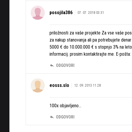
posojila386
07. 07. 2018 03.31
priložnosti za vaše projekte Za vse vaše poso
za nakup stanovanja ali pa potrebujete dena
5000 € do 10.000.000 € s stopnjo 3% na leto 
informacij. prosim kontaktirajte me. E-pošt
ODGOVORI
eosss.slo
12. 09. 2013 11.28
100x objavljeno...
ODGOVORI