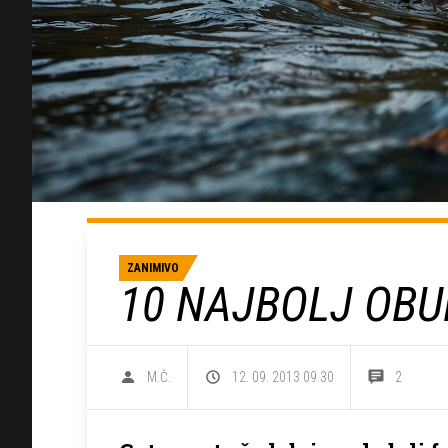
ZANIMIVO
10 NAJBOLJ OBU
M.Č.
12. 09. 2013 09.30
2