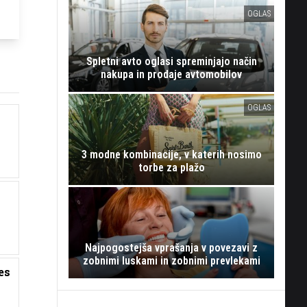
OGLAS
Spletni avto oglasi spreminjajo način
nakupa in prodaje avtomobilov
OGLAS
z
3 modne kombinacije, v katerih nosimo
torbe za plažo
Najpogostejša vprašanja v povezavi z
zobnimi luskami in zobnimi prevlekami
es