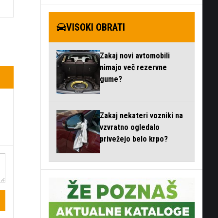
VISOKI OBRATI
Zakaj novi avtomobili
nimajo več rezervne
gume?
Zakaj nekateri vozniki na
vzvratno ogledalo
privežejo belo krpo?