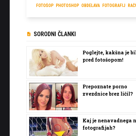
FOTOŠOP
PHOTOSHOP
OBDELAVA
FOTOGRAFIJ
RAČ
SORODNI ČLANKI
Poglejte, kakšna je bi
pred fotošopom!
Prepoznate porno
zvezdnice brez ličil?
Kaj je nenavadnega n
fotografijah?