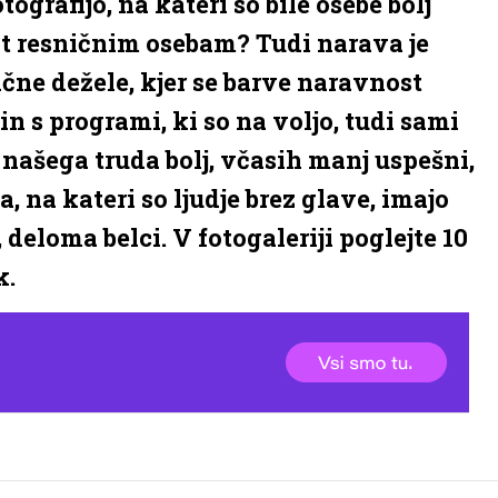
ografijo, na kateri so bile osebe bolj
 resničnim osebam? Tudi narava je
ične dežele, kjer se barve naravnost
 in s programi, ki so na voljo, tudi sami
i našega truda bolj, včasih manj uspešni,
a, na kateri so ljudje brez glave, imajo
 deloma belci. V fotogaleriji poglejte 10
k.