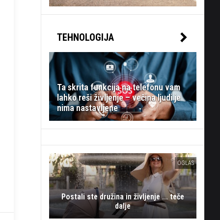
TEHNOLOGIJA
Ta skrita funkcija na telefonu vam
lahko reši življenje – večina ljudi je
nima nastavljene
OGLAS
Postali ste družina in življenje ... teče
dalje