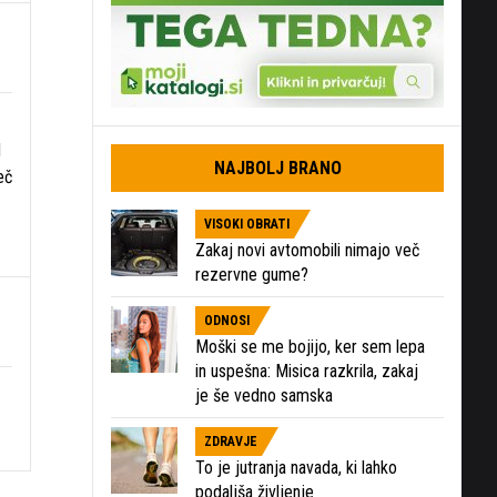
d
NAJBOLJ BRANO
eč
VISOKI OBRATI
Zakaj novi avtomobili nimajo več
rezervne gume?
ODNOSI
Moški se me bojijo, ker sem lepa
in uspešna: Misica razkrila, zakaj
je še vedno samska
ZDRAVJE
To je jutranja navada, ki lahko
podaljša življenje