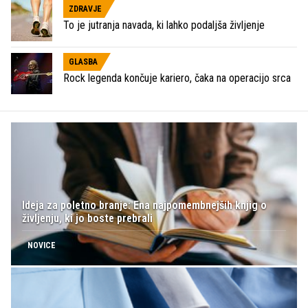
ZDRAVJE
To je jutranja navada, ki lahko podaljša življenje
GLASBA
Rock legenda končuje kariero, čaka na operacijo srca
Ideja za poletno branje: Ena najpomembnejših knjig o
življenju, ki jo boste prebrali
NOVICE