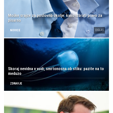
Moške srajce za poslovno okolje: kako izbrati pravo za
pisarno
OGLAS
NOVICE
Skoraj nevidna v vodi, smrtonosna ob stiku: pazite na to
meduzo
ZDRAVJE