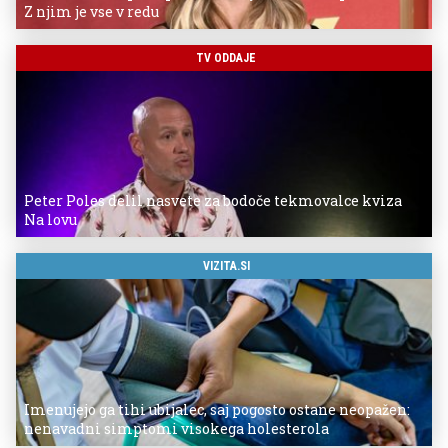
Z njim je vse v redu
TV ODDAJE
Peter Poles delil nasvete za bodoče tekmovalce kviza
Na lovu
VIZITA.SI
Imenujejo ga tihi ubijalec, saj pogosto ostane neopažen:
nenavadni simptomi visokega holesterola