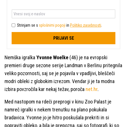
Strinjam se s
splošnimi pogoji
in
Politiko zasebnosti
.
PRIJAVI SE
Nemška igralka
Yvonne Woelke
(46) je na evropski
premieri druge sezone serije Landman v Berlinu pritegnila
veliko pozornosti, saj se je pojavila v vpadljivi, bleščeči
modri obleki z globokim izrezom. Vendar ji je ta modna
izbira povzročila kar nekaj težav, poroča
net.hr
.
Med nastopom na rdeči preprogi v kinu Zoo Palast je
namreč igralki v nekem trenutku na plano pokukala
bradavica. Yvonne jo je hitro poskušala prekriti in si
popraviti obleko, a bila je prepozna, saj so fotografi, ki so