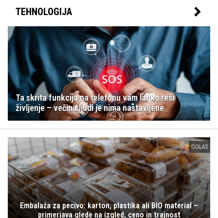
TEHNOLOGIJA
Ta skrita funkcija na telefonu vam lahko reši
življenje – večina ljudi je nima nastavljene
OGLAS
Embalaža za pecivo: karton, plastika ali BIO material –
primerjava glede na izgled, ceno in trajnost