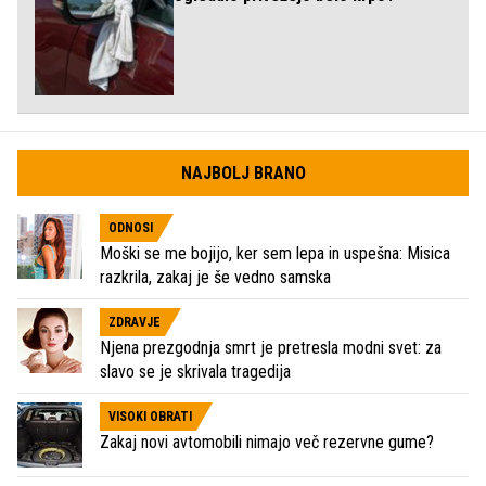
NAJBOLJ BRANO
ODNOSI
Moški se me bojijo, ker sem lepa in uspešna: Misica
razkrila, zakaj je še vedno samska
ZDRAVJE
Njena prezgodnja smrt je pretresla modni svet: za
slavo se je skrivala tragedija
VISOKI OBRATI
Zakaj novi avtomobili nimajo več rezervne gume?