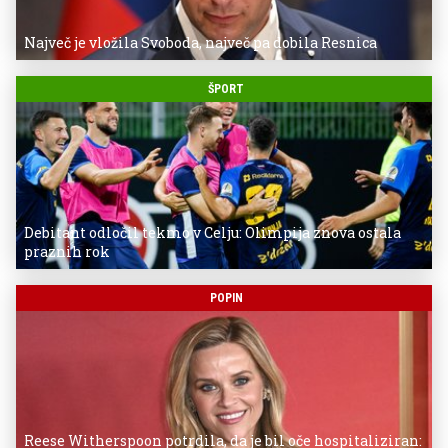
Največ je vložila Svoboda, največ pa dobila Resnica
ŠPORT
Debitant odločil tekmo v Celju: Olimpija znova ostala
praznih rok
POPIN
Reese Witherspoon potrdila, da je bil oče hospitaliziran: