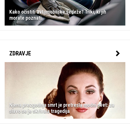
Kako očistiti avtomobilske sedeže? Triki, ki jih
morate poznati
ZDRAVJE
Njena prezgodnja smrt je pretresla modni svet: za
slavo se je skrivala tragedija