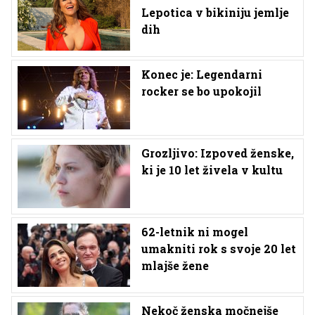
Lepotica v bikiniju jemlje
dih
Konec je: Legendarni
rocker se bo upokojil
Grozljivo: Izpoved ženske,
ki je 10 let živela v kultu
62-letnik ni mogel
umakniti rok s svoje 20 let
mlajše žene
Nekoč ženska močnejše