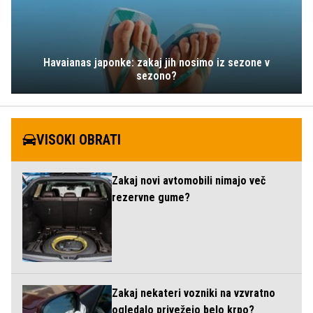
Havaianas japonke: zakaj jih nosimo iz sezone v
sezono?
VISOKI OBRATI
Zakaj novi avtomobili nimajo več
rezervne gume?
Zakaj nekateri vozniki na vzvratno
ogledalo privežejo belo krpo?