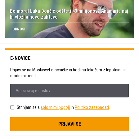
Bo moral Luka Dončić odšteti 43 milijonov? Anamaria naj
bi vložila novo zahtevo
ODNOSI
E-NOVICE
Prijavi se na Moskisvet e-novičke in bodi na tekočem z lepotnimi in
modnimi trendi.
Strinjam se s
splošnimi pogoji
in
Politiko zasebnosti
.
PRIJAVI SE