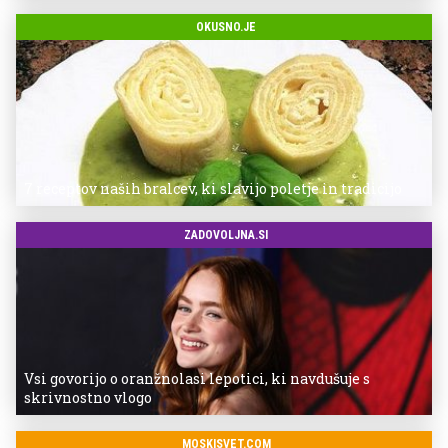
OKUSNO.JE
7 receptov naših bralcev, ki slavijo poletje in tradicijo
ZADOVOLJNA.SI
Vsi govorijo o oranžnolasi lepotici, ki navdušuje s
skrivnostno vlogo
MOSKISVET.COM