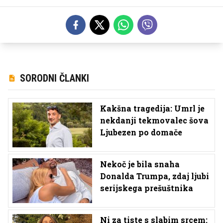
SORODNI ČLANKI
Kakšna tragedija: Umrl je
nekdanji tekmovalec šova
Ljubezen po domače
Nekoč je bila snaha
Donalda Trumpa, zdaj ljubi
serijskega prešuštnika
Ni za tiste s slabim srcem: