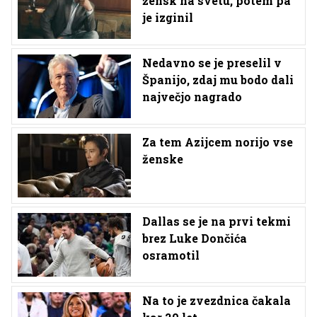
žensk na svetu, potem pa
je izginil
Nedavno se je preselil v
Španijo, zdaj mu bodo dali
največjo nagrado
Za tem Azijcem norijo vse
ženske
Dallas se je na prvi tekmi
brez Luke Dončića
osramotil
Na to je zvezdnica čakala