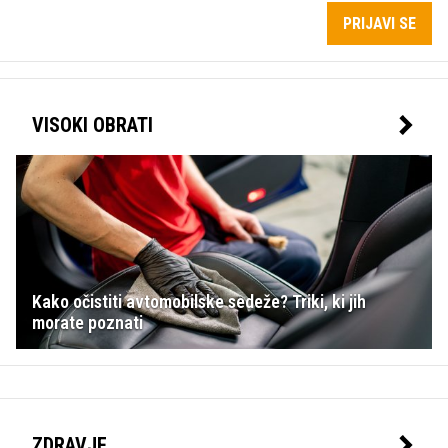
PRIJAVI SE
VISOKI OBRATI
Kako očistiti avtomobilske sedeže? Triki, ki jih
morate poznati
ZDRAVJE