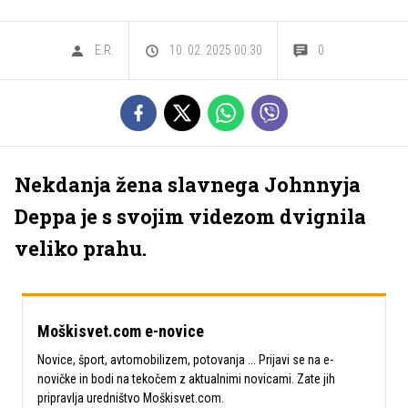
E.R.
10. 02. 2025 00.30
0
Nekdanja žena slavnega Johnnyja
Deppa je s svojim videzom dvignila
veliko prahu.
Moškisvet.com e-novice
Novice, šport, avtomobilizem, potovanja ... Prijavi se na e-
novičke in bodi na tekočem z aktualnimi novicami. Zate jih
pripravlja uredništvo Moškisvet.com.