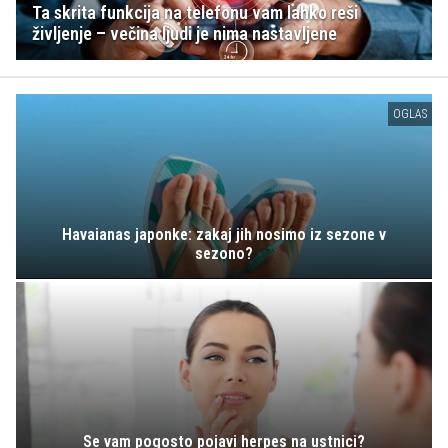
Ta skrita funkcija na telefonu vam lahko reši
življenje – večina ljudi je nima nastavljene
OGLAS
Havaianas japonke: zakaj jih nosimo iz sezone v
sezono?
Se vam pogosto pojavi herpes na ustnici?