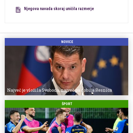
Njegova navada skoraj uničila razmerje
NOVICE
Največ je vložila Svoboda, največ pa dobila Resnica
ŠPORT