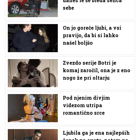
danes le še bleda senca
sebe
On jo goreče ljubi, a vsi
pravijo, da bi si lahko
našel boljšo
Zvezdo serije Botri je
komaj zaročil, ona je z eno
nogo že pri oltarju
Pod njenim divjim
videzom utripa
romantično srce
Ljubila ga je ena najlepših