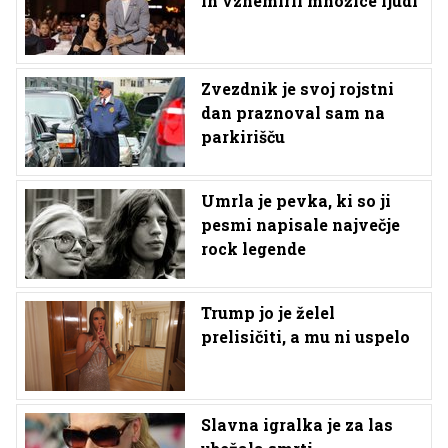
in vznemiril množice ljudi
Zvezdnik je svoj rojstni
dan praznoval sam na
parkirišču
Umrla je pevka, ki so ji
pesmi napisale največje
rock legende
Trump jo je želel
prelisičiti, a mu ni uspelo
Slavna igralka je za las