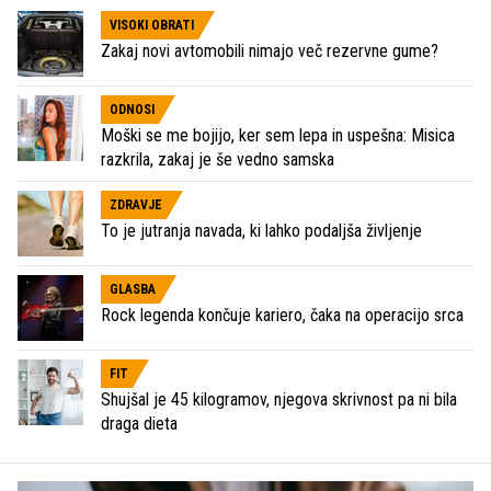
VISOKI OBRATI
Zakaj novi avtomobili nimajo več rezervne gume?
ODNOSI
Moški se me bojijo, ker sem lepa in uspešna: Misica
razkrila, zakaj je še vedno samska
ZDRAVJE
To je jutranja navada, ki lahko podaljša življenje
GLASBA
Rock legenda končuje kariero, čaka na operacijo srca
FIT
Shujšal je 45 kilogramov, njegova skrivnost pa ni bila
draga dieta