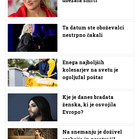
ubežala smrti
Ta datum ste oboževalci
nestrpno čakali
Enega najboljših
kolesarjev na svetu je
ogoljufal poštar
Kje je danes bradata
ženska, ki je osvojila
Evropo?
Na snemanju je doživel