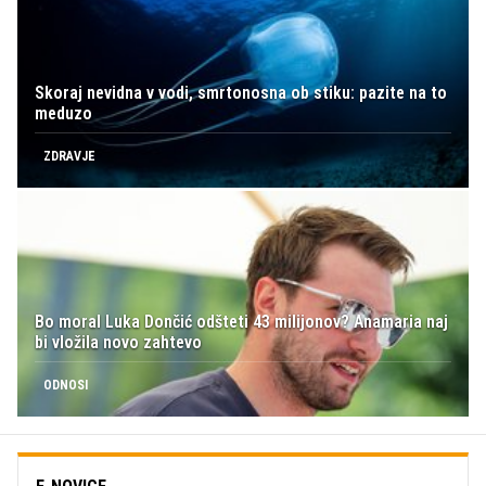
Skoraj nevidna v vodi, smrtonosna ob stiku: pazite na to
meduzo
ZDRAVJE
Bo moral Luka Dončić odšteti 43 milijonov? Anamaria naj
bi vložila novo zahtevo
ODNOSI