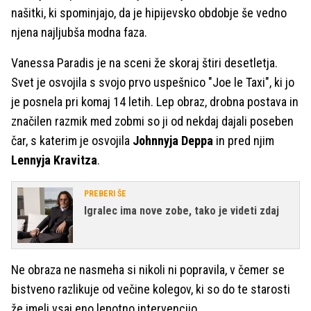
našitki, ki spominjajo, da je hipijevsko obdobje še vedno
njena najljubša modna faza.
Vanessa Paradis je na sceni že skoraj štiri desetletja.
Svet je osvojila s svojo prvo uspešnico "Joe le Taxi", ki jo
je posnela pri komaj 14 letih. Lep obraz, drobna postava in
značilen razmik med zobmi so ji od nekdaj dajali poseben
čar, s katerim je osvojila
Johnnyja Deppa
in pred njim
Lennyja Kravitza
.
PREBERI ŠE
Igralec ima nove zobe, tako je videti zdaj
Ne obraza ne nasmeha si nikoli ni popravila, v čemer se
bistveno razlikuje od večine kolegov, ki so do te starosti
že imeli vsaj eno lepotno intervencijo.