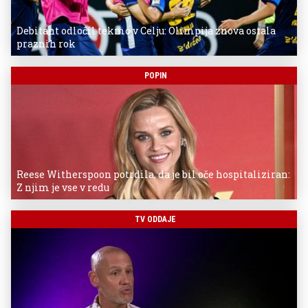
Debitant odločil tekmo v Celju: Olimpija znova ostala
praznih rok
POPIN
Reese Witherspoon potrdila, da je bil oče hospitaliziran:
Z njim je vse v redu
TV ODDAJE