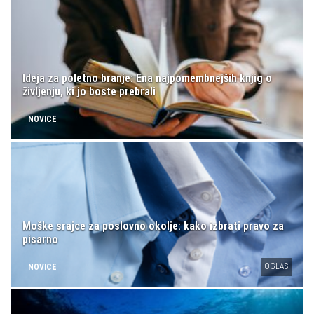
Ideja za poletno branje: Ena najpomembnejših knjig o
življenju, ki jo boste prebrali
NOVICE
Moške srajce za poslovno okolje: kako izbrati pravo za
pisarno
OGLAS
NOVICE