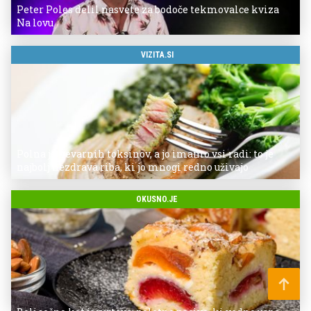
Peter Poles delil nasvete za bodoče tekmovalce kviza
Na lovu
VIZITA.SI
Polna je nevarnih toksinov, a jo imamo vsi radi: to je
najbolj nezdrava riba, ki jo mnogi redno uživajo
OKUSNO.JE