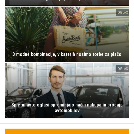
OGLAS
3 modne kombinacije, v katerih nosimo torbe za plažo
OGLAS
Spletni avto oglasi spreminjajo način nakupa in prodaje
avtomobilov