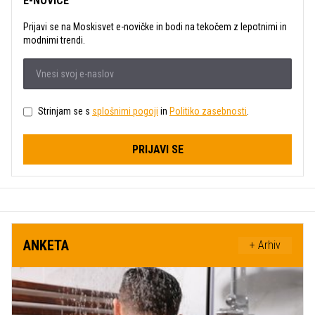
E-NOVICE
Prijavi se na Moskisvet e-novičke in bodi na tekočem z lepotnimi in
modnimi trendi.
Strinjam se s
splošnimi pogoji
in
Politiko zasebnosti
.
PRIJAVI SE
ANKETA
+ Arhiv