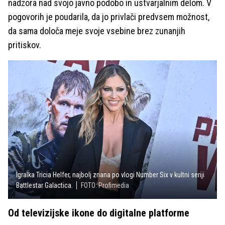
nadzora nad svojo javno podobo in ustvarjalnim delom. V
pogovorih je poudarila, da jo privlači predvsem možnost,
da sama določa meje svoje vsebine brez zunanjih
pritiskov.
Igralka Tricia Helfer, najbolj znana po vlogi Number Six v kultni seriji
Battlestar Galactica.
FOTO: Profimedia
Od televizijske ikone do digitalne platforme