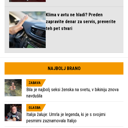
Klima v avtu ne hladi? Preden
zapravite denar za servis, preverite
teh pet stvari
NAJBOLJ BRANO
ZABAVA
Bila je najbolj seksi ženska na svetu, v bikiniju znova
navdušila
GLASBA
Italija žaluje: Umrla je legenda, ki je s svojimi
pesmimi zaznamovala Italijo