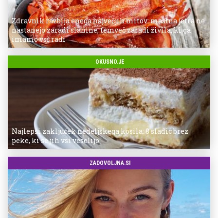
Zdravnik razbija enega največjih mitov: mastna jetra ne
nastanejo zaradi slanine, temveč zaradi živila, ki ga
imamo vsi radi
OKUSNO.JE
Najlepši zaključek nedeljskega kosila: 8 sladic brez
peke, ki se jih vsi veselijo
ZADOVOLJNA.SI