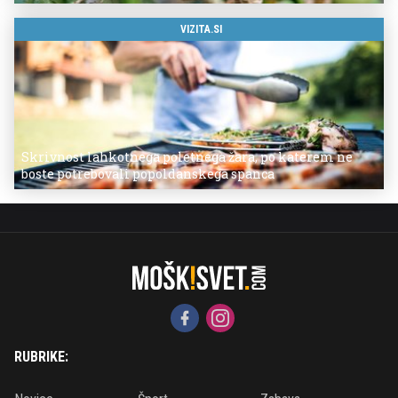
VIZITA.SI
Skrivnost lahkotnega poletnega žara, po katerem ne
boste potrebovali popoldanskega spanca
RUBRIKE: