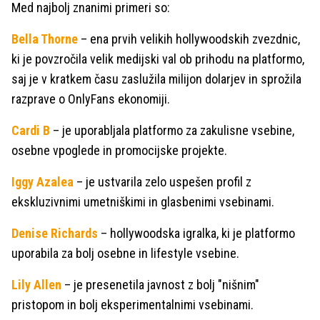
Med najbolj znanimi primeri so:
Bella Thorne
– ena prvih velikih hollywoodskih zvezdnic,
ki je povzročila velik medijski val ob prihodu na platformo,
saj je v kratkem času zaslužila milijon dolarjev in sprožila
razprave o OnlyFans ekonomiji.
Cardi B
– je uporabljala platformo za zakulisne vsebine,
osebne vpoglede in promocijske projekte.
Iggy Azalea
– je ustvarila zelo uspešen profil z
ekskluzivnimi umetniškimi in glasbenimi vsebinami.
Denise Richards
– hollywoodska igralka, ki je platformo
uporabila za bolj osebne in lifestyle vsebine.
Lily Allen
– je presenetila javnost z bolj "nišnim"
pristopom in bolj eksperimentalnimi vsebinami.