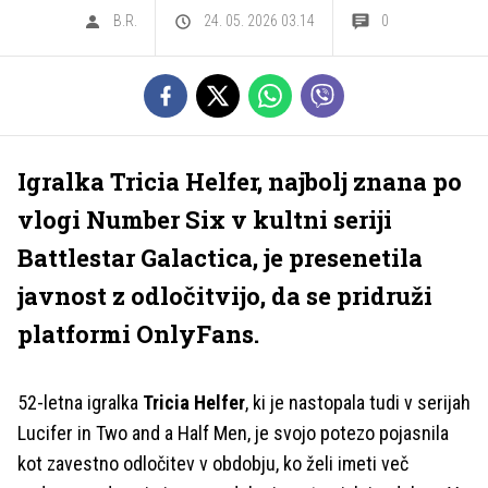
B.R.
24. 05. 2026 03.14
0
Igralka Tricia Helfer, najbolj znana po
vlogi Number Six v kultni seriji
Battlestar Galactica, je presenetila
javnost z odločitvijo, da se pridruži
platformi OnlyFans.
52-letna igralka
Tricia Helfer
, ki je nastopala tudi v serijah
Lucifer in Two and a Half Men, je svojo potezo pojasnila
kot zavestno odločitev v obdobju, ko želi imeti več