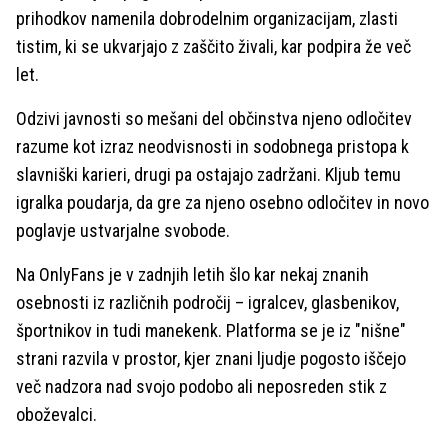
prihodkov namenila dobrodelnim organizacijam, zlasti
tistim, ki se ukvarjajo z zaščito živali, kar podpira že več
let.
Odzivi javnosti so mešani del občinstva njeno odločitev
razume kot izraz neodvisnosti in sodobnega pristopa k
slavniški karieri, drugi pa ostajajo zadržani. Kljub temu
igralka poudarja, da gre za njeno osebno odločitev in novo
poglavje ustvarjalne svobode.
Na OnlyFans je v zadnjih letih šlo kar nekaj znanih
osebnosti iz različnih področij – igralcev, glasbenikov,
športnikov in tudi manekenk. Platforma se je iz "nišne"
strani razvila v prostor, kjer znani ljudje pogosto iščejo
več nadzora nad svojo podobo ali neposreden stik z
oboževalci.