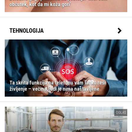
občutek, kot da mi koža gori'
TEHNOLOGIJA
Ta skrita funkcija na telefonu vam lahko reši
življenje – večina ljudi je nima nastavljene
OGLAS