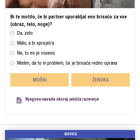
Bi te motilo, če bi partner uporabljal eno brisačo za vse
(obraz, telo, noge)?
Da, zelo
Malo, a bi sprejel/a
Ne, to mi je vseeno
Mislim, da to ni problem, če je brisača redno oprana
MOŠKI
ŽENSKA
Njegova navada skoraj uničila razmerje
NOVICE