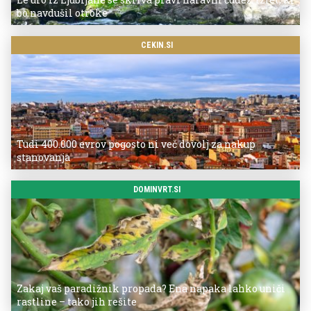
bo navdušil otroke
CEKIN.SI
Tudi 400.000 evrov pogosto ni več dovolj za nakup
stanovanja
DOMINVRT.SI
Zakaj vaš paradižnik propada? Ena napaka lahko uniči
rastline – tako jih rešite