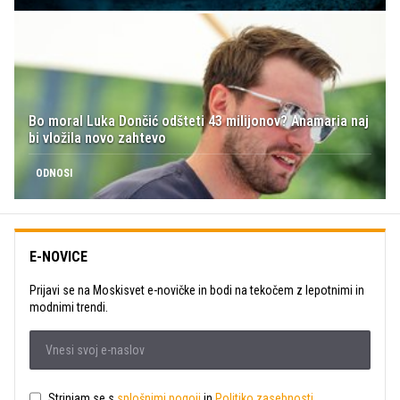
Bo moral Luka Dončić odšteti 43 milijonov? Anamaria naj
bi vložila novo zahtevo
ODNOSI
E-NOVICE
Prijavi se na Moskisvet e-novičke in bodi na tekočem z lepotnimi in
modnimi trendi.
Strinjam se s
splošnimi pogoji
in
Politiko zasebnosti
.