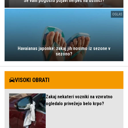
Se vam pogosto pojavi herpes na ustnici?
OGLAS
Havaianas japonke: zakaj jih nosimo iz sezone v
sezono?
VISOKI OBRATI
Zakaj nekateri vozniki na vzvratno
ogledalo privežejo belo krpo?