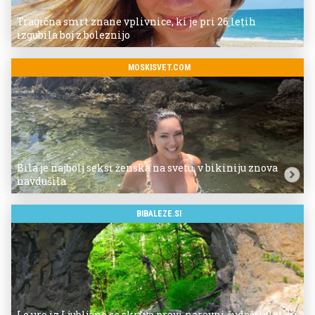
Tragična smrt znane vplivnice, ki je pri 26 letih
izgubila boj z boleznijo
MOSKISVET.COM
Bila je najbolj seksi ženska na svetu, v bikiniju znova
navdušila
BIBALEZE.SI
Le uro iz Ljubljane se skriva pravi naravni čudež: izlet, ki