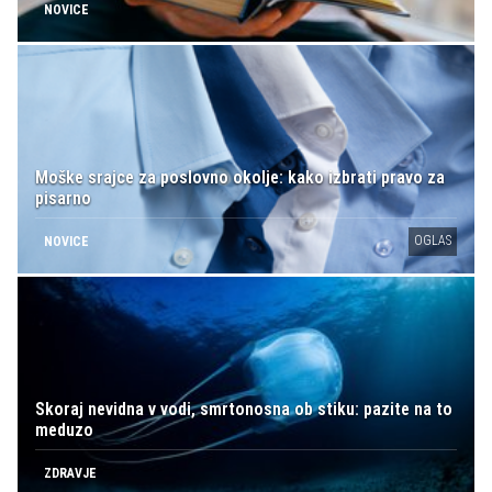
NOVICE
Moške srajce za poslovno okolje: kako izbrati pravo za
pisarno
OGLAS
NOVICE
Skoraj nevidna v vodi, smrtonosna ob stiku: pazite na to
meduzo
ZDRAVJE