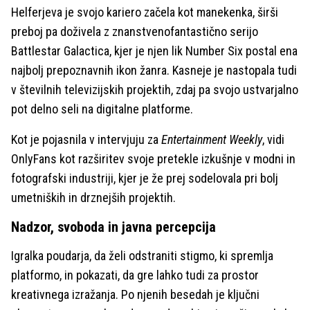
Helferjeva je svojo kariero začela kot manekenka, širši
preboj pa doživela z znanstvenofantastično serijo
Battlestar Galactica, kjer je njen lik Number Six postal ena
najbolj prepoznavnih ikon žanra. Kasneje je nastopala tudi
v številnih televizijskih projektih, zdaj pa svojo ustvarjalno
pot delno seli na digitalne platforme.
Kot je pojasnila v intervjuju za
Entertainment Weekly
, vidi
OnlyFans kot razširitev svoje pretekle izkušnje v modni in
fotografski industriji, kjer je že prej sodelovala pri bolj
umetniških in drznejših projektih.
Nadzor, svoboda in javna percepcija
Igralka poudarja, da želi odstraniti stigmo, ki spremlja
platformo, in pokazati, da gre lahko tudi za prostor
kreativnega izražanja. Po njenih besedah je ključni