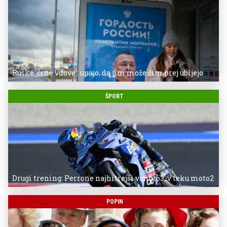
Ruske 'črne vdove': upajo, da jim može čim prej ubijejo
ŠPORT
Drugi trening: Perrone najhitrejši v moto3, v teku moto2
POPIN