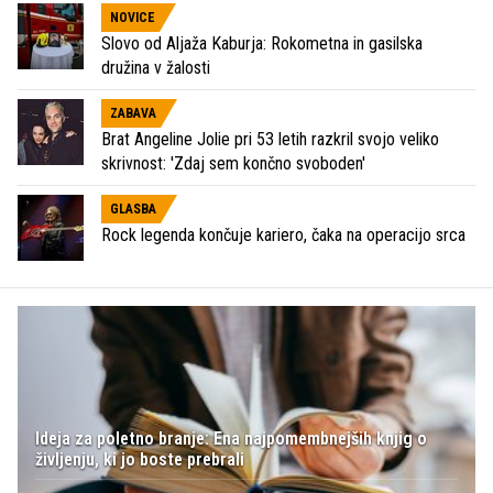
NOVICE
Slovo od Aljaža Kaburja: Rokometna in gasilska
družina v žalosti
ZABAVA
Brat Angeline Jolie pri 53 letih razkril svojo veliko
skrivnost: 'Zdaj sem končno svoboden'
GLASBA
Rock legenda končuje kariero, čaka na operacijo srca
Ideja za poletno branje: Ena najpomembnejših knjig o
življenju, ki jo boste prebrali