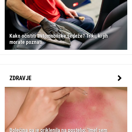
Kako očistiti avtomobilske sedeže? Triki, ki jih
morate poznati
ZDRAVJE
Bolečina ga je priklenila na posteljo: 'Imel sem