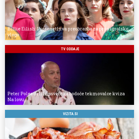
Billie Eilish: Presenetljiva preobrazba za prvo igralsko
vlogo
TV ODDAJE
Peter Poles delil nasvete za bodoče tekmovalce kviza
Na lovu
VIZITA.SI