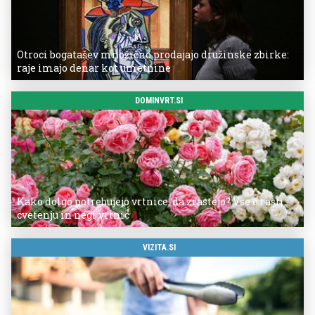
Otroci bogatašev množično prodajajo družinske zbirke:
raje imajo denar kot umetnine
DOMINVRT.SI
Kako dolgo potrebujejo vrtnice, da zrastejo? Vse o rasti,
cvetenju in negi vrtnic
VIZITA.SI