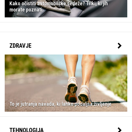
Kako očistiti avtomobilske sedeže? Triki, ki jih
morate poznati
ZDRAVJE
To je jutranja navada, ki lahko podaljša življenje
TEHNOLOGIJA