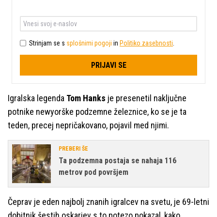
Strinjam se s
splošnimi pogoji
in
Politiko zasebnosti
.
PRIJAVI SE
Igralska legenda
Tom Hanks
je presenetil naključne
potnike newyorške podzemne železnice, ko se je ta
teden, precej nepričakovano, pojavil med njimi.
PREBERI ŠE
Ta podzemna postaja se nahaja 116
metrov pod površjem
Čeprav je eden najbolj znanih igralcev na svetu, je 69-letni
dobitnik šestih oskarjev s to potezo pokazal, kako