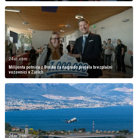
24ur.com
Milijonta potnica z Brnika za nagrado prejela brezplačni
vozovnici v Zürich
24ur.com