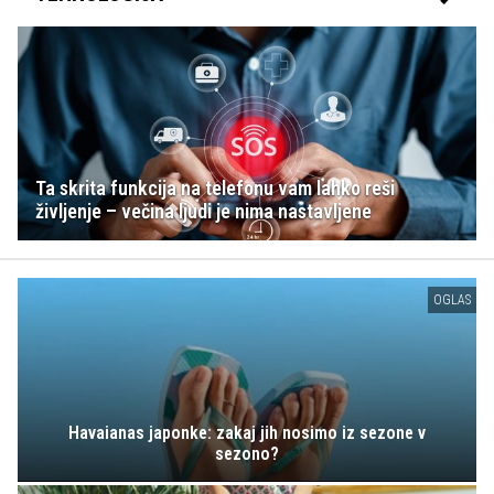
Ta skrita funkcija na telefonu vam lahko reši
življenje – večina ljudi je nima nastavljene
OGLAS
Havaianas japonke: zakaj jih nosimo iz sezone v
sezono?