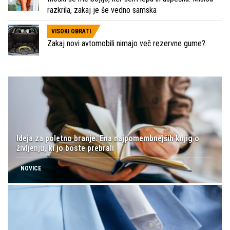
razkrila, zakaj je še vedno samska
VISOKI OBRATI
Zakaj novi avtomobili nimajo več rezervne gume?
Ideja za poletno branje: Ena najpomembnejših knjig o
življenju, ki jo boste prebrali
NOVICE