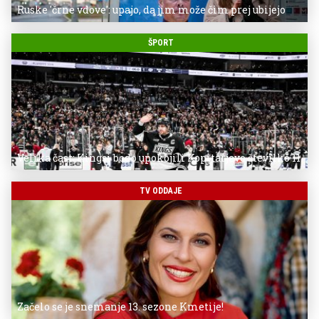
Ruske 'črne vdove': upajo, da jim može čim prej ubijejo
ŠPORT
Velika čast: Kingsi bodo upokojili Kopitarjevo številko 11
TV ODDAJE
Začelo se je snemanje 13. sezone Kmetije!