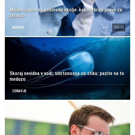
Moške srajce za poslovno okolje: kako izbrati pravo za
pisarno
OGLAS
NOVICE
Skoraj nevidna v vodi, smrtonosna ob stiku: pazite na to
meduzo
ZDRAVJE