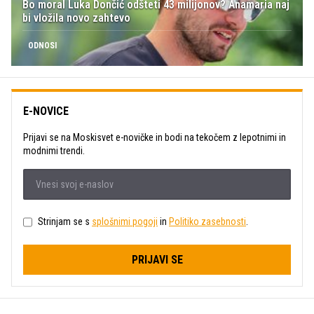
Bo moral Luka Dončić odšteti 43 milijonov? Anamaria naj
bi vložila novo zahtevo
ODNOSI
E-NOVICE
Prijavi se na Moskisvet e-novičke in bodi na tekočem z lepotnimi in
modnimi trendi.
Strinjam se s
splošnimi pogoji
in
Politiko zasebnosti
.
PRIJAVI SE