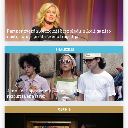
Partner zvezdnice izginil brez sledu: nikoli ga niso
našli, nato je prišla še ena tragedija
BIBALEZE.SI
Jennifer Lopez želela pokazati idilo, splet pa je
razburila ena stvar
CEKIN.SI