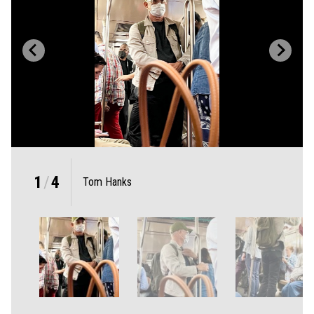
1
/
4
Tom Hanks