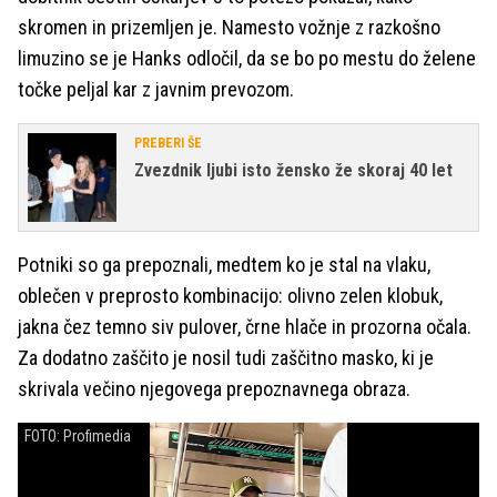
skromen in prizemljen je. Namesto vožnje z razkošno
limuzino se je Hanks odločil, da se bo po mestu do želene
točke peljal kar z javnim prevozom.
PREBERI ŠE
Zvezdnik ljubi isto žensko že skoraj 40 let
Potniki so ga prepoznali, medtem ko je stal na vlaku,
oblečen v preprosto kombinacijo: olivno zelen klobuk,
jakna čez temno siv pulover, črne hlače in prozorna očala.
Za dodatno zaščito je nosil tudi zaščitno masko, ki je
skrivala večino njegovega prepoznavnega obraza.
FOTO: Profimedia