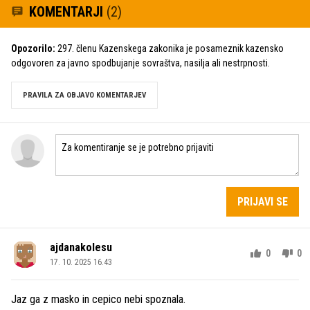
KOMENTARJI
(2)
Opozorilo:
297. členu Kazenskega zakonika je posameznik kazensko
odgovoren za javno spodbujanje sovraštva, nasilja ali nestrpnosti.
PRAVILA ZA OBJAVO KOMENTARJEV
PRIJAVI SE
ajdanakolesu
0
0
17. 10. 2025 16.43
Jaz ga z masko in cepico nebi spoznala.