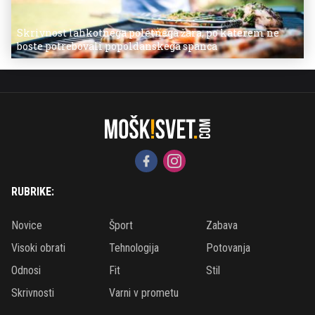
Skrivnost lahkotnega poletnega žara, po katerem ne
boste potrebovali popoldanskega spanca
RUBRIKE:
Novice
Šport
Zabava
Visoki obrati
Tehnologija
Potovanja
Odnosi
Fit
Stil
Skrivnosti
Varni v prometu