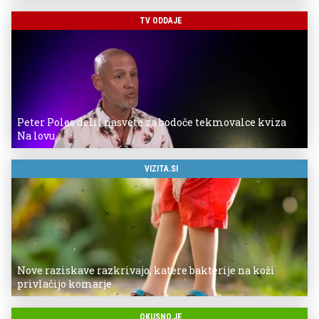
TV ODDAJE
Peter Poles delil nasvete za bodoče tekmovalce kviza
Na lovu
VIZITA.SI
Nove raziskave razkrivajo, katere bakterije na koži
privlačijo komarje
OKUSNO.JE