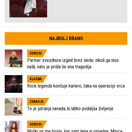
NAJBOLJ BRANO
ODNOSI
Partner zvezdnice izginil brez sledu: nikoli ga niso
našli, nato je prišla še ena tragedija
GLASBA
Rock legenda končuje kariero, čaka na operacijo srca
ZDRAVJE
To je jutranja navada, ki lahko podaljša življenje
ODNOSI
Moški se me bojijo, ker sem lepa in uspešna: Misica