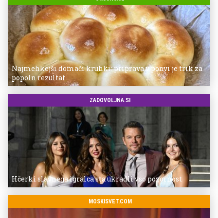
Najmehkejši domači kruhki: priprava v ponvi je trik za
popoln rezultat
ZADOVOLJNA.SI
Hčerki slavnega igralca sta ukradli vso pozornost
MOSKISVET.COM