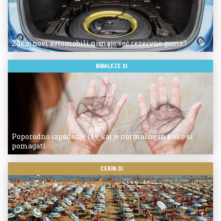
Zakaj novi avtomobili nimajo več rezervne gume?
BIBALEZE.SI
Poporodno izpadanje las: kaj je normalno in kako si
pomagati
CEKIN.SI