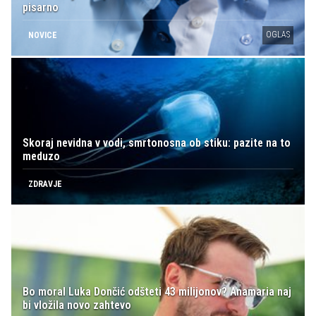
pisarno
OGLAS
NOVICE
Skoraj nevidna v vodi, smrtonosna ob stiku: pazite na to
meduzo
ZDRAVJE
Bo moral Luka Dončić odšteti 43 milijonov? Anamaria naj
bi vložila novo zahtevo