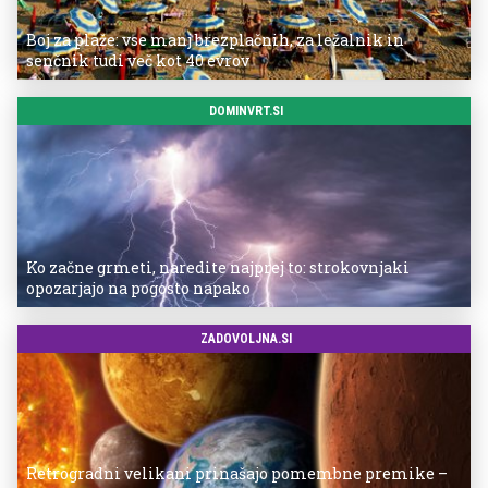
Boj za plaže: vse manj brezplačnih, za ležalnik in
senčnik tudi več kot 40 evrov
DOMINVRT.SI
Ko začne grmeti, naredite najprej to: strokovnjaki
opozarjajo na pogosto napako
ZADOVOLJNA.SI
Retrogradni velikani prinašajo pomembne premike –