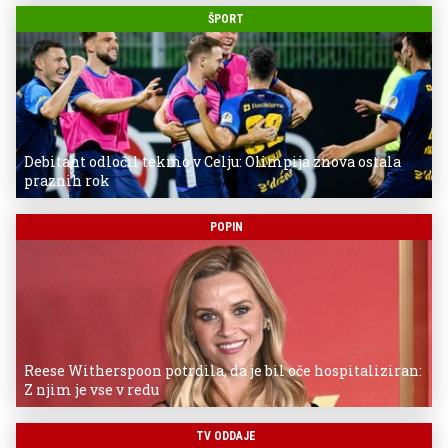
ŠPORT
Debitant odločil tekmo v Celju: Olimpija znova ostala
praznih rok
POPIN
Reese Witherspoon potrdila, da je bil oče hospitaliziran:
Z njim je vse v redu
TV ODDAJE