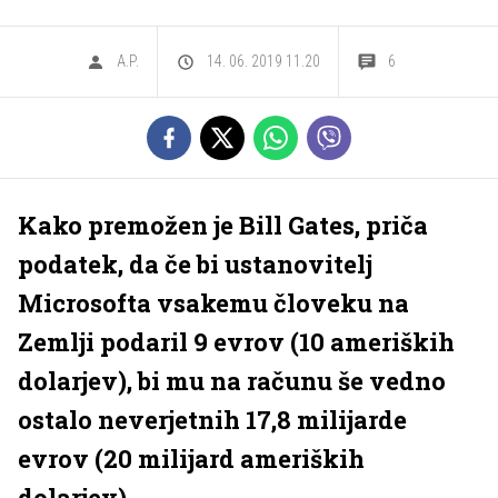
A.P.
14. 06. 2019 11.20
6
Kako premožen je Bill Gates, priča
podatek, da če bi ustanovitelj
Microsofta vsakemu človeku na
Zemlji podaril 9 evrov (10 ameriških
dolarjev), bi mu na računu še vedno
ostalo neverjetnih 17,8 milijarde
evrov (20 milijard ameriških
dolarjev).