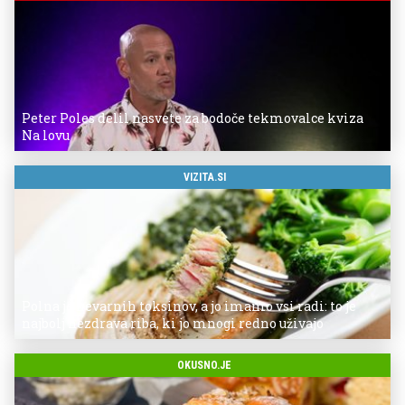
Peter Poles delil nasvete za bodoče tekmovalce kviza
Na lovu
VIZITA.SI
Polna je nevarnih toksinov, a jo imamo vsi radi: to je
najbolj nezdrava riba, ki jo mnogi redno uživajo
OKUSNO.JE