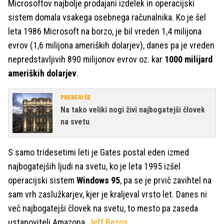
Microsoftov najbolje prodajani izdelek in operacijski
sistem domala vsakega osebnega računalnika. Ko je šel
leta 1986 Microsoft na borzo, je bil vreden 1,4 milijona
evrov (1,6 milijona ameriških dolarjev), danes pa je vreden
nepredstavljivih 890 milijonov evrov oz. kar
1000 milijard
ameriških dolarjev
.
PREBERI ŠE
Na tako veliki nogi živi najbogatejši človek
na svetu
S samo tridesetimi leti je Gates postal eden izmed
najbogatejših ljudi na svetu, ko je leta 1995 izšel
operacijski sistem
Windows 95
, pa se je prvič zavihtel na
sam vrh zaslužkarjev, kjer je kraljeval vrsto let. Danes ni
več najbogatejši človek na svetu, to mesto pa zaseda
ustanovitelj Amazona,
Jeff Bezos
.