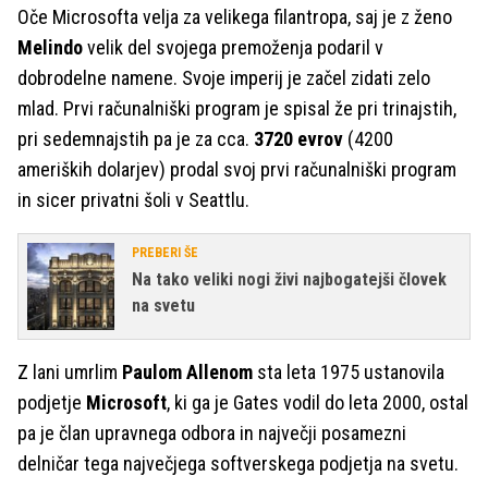
Oče Microsofta velja za velikega filantropa, saj je z ženo
Melindo
velik del svojega premoženja podaril v
dobrodelne namene. Svoje imperij je začel zidati zelo
mlad. Prvi računalniški program je spisal že pri trinajstih,
pri sedemnajstih pa je za cca.
3720 evrov
(4200
ameriških dolarjev) prodal svoj prvi računalniški program
in sicer privatni šoli v Seattlu.
PREBERI ŠE
Na tako veliki nogi živi najbogatejši človek
na svetu
Z lani umrlim
Paulom Allenom
sta leta 1975 ustanovila
podjetje
Microsoft
, ki ga je Gates vodil do leta 2000, ostal
pa je član upravnega odbora in največji posamezni
delničar tega največjega softverskega podjetja na svetu.