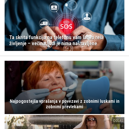
Ta skrita funkcija na telefonu vam lahko reši
življenje – večina ljudi je nima nastavljene
Najpogostejša vprašanja v povezavi z zobnimi luskami in
zobnimi prevlekami
OGLAS