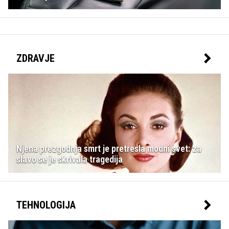
ZDRAVJE
Njena prezgodnja smrt je pretresla modni svet: za
slavo se je skrivala tragedija
TEHNOLOGIJA