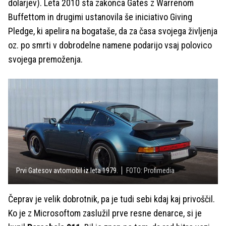
dolarjev). Leta 2010 sta zakonca Gates z Warrenom
Buffettom in drugimi ustanovila še iniciativo Giving
Pledge, ki apelira na bogataše, da za časa svojega življenja
oz. po smrti v dobrodelne namene podarijo vsaj polovico
svojega premoženja.
Prvi Gatesov avtomobil iz leta 1979.
FOTO: Profimedia
Čeprav je velik dobrotnik, pa je tudi sebi kdaj kaj privoščil.
Ko je z Microsoftom zaslužil prve resne denarce, si je