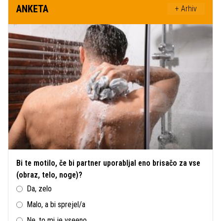
ANKETA
+ Arhiv
Bi te motilo, če bi partner uporabljal eno brisačo za vse
(obraz, telo, noge)?
Da, zelo
Malo, a bi sprejel/a
Ne, to mi je vseeno