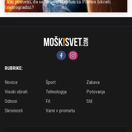
kaj pomeni, da so Saturn, Neptun in Pluton hkrati
retrogradni?
RUBRIKE:
Novice
Šport
Zabava
Visoki obrati
Tehnologija
Potovanja
Odnosi
Fit
Stil
Skrivnosti
Varni v prometu