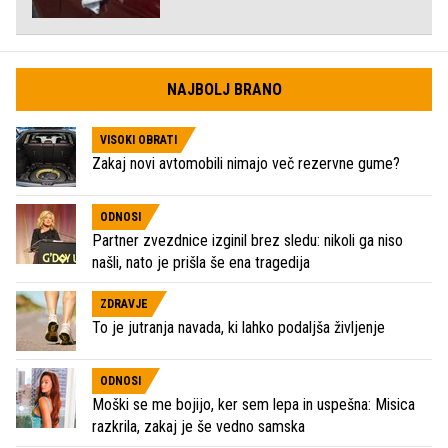
NAJBOLJ BRANO
VISOKI OBRATI
Zakaj novi avtomobili nimajo več rezervne gume?
ODNOSI
Partner zvezdnice izginil brez sledu: nikoli ga niso
našli, nato je prišla še ena tragedija
ZDRAVJE
To je jutranja navada, ki lahko podaljša življenje
ODNOSI
Moški se me bojijo, ker sem lepa in uspešna: Misica
razkrila, zakaj je še vedno samska