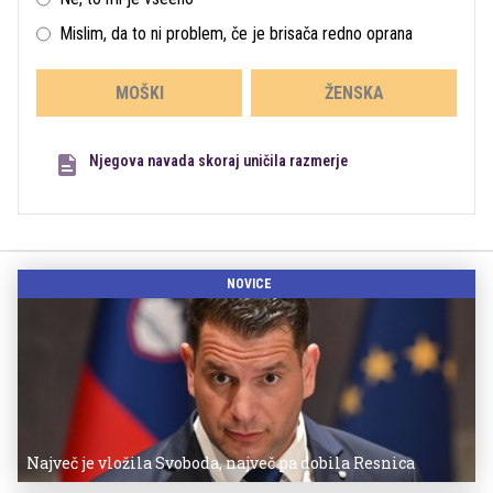
Mislim, da to ni problem, če je brisača redno oprana
MOŠKI
ŽENSKA
Njegova navada skoraj uničila razmerje
NOVICE
Največ je vložila Svoboda, največ pa dobila Resnica