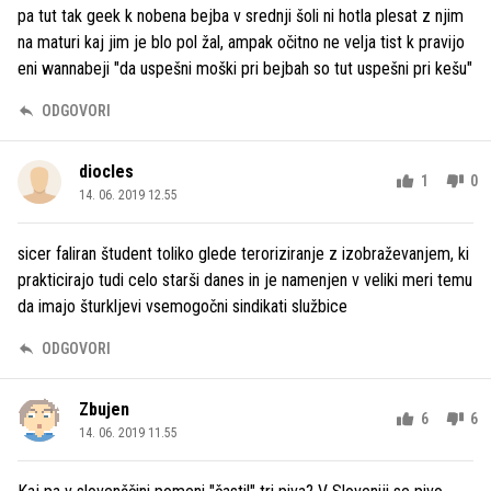
pa tut tak geek k nobena bejba v srednji šoli ni hotla plesat z njim
na maturi kaj jim je blo pol žal, ampak očitno ne velja tist k pravijo
eni wannabeji "da uspešni moški pri bejbah so tut uspešni pri kešu"
ODGOVORI
diocles
1
0
14. 06. 2019 12.55
sicer faliran študent toliko glede teroriziranje z izobraževanjem, ki
prakticirajo tudi celo starši danes in je namenjen v veliki meri temu
da imajo šturkljevi vsemogočni sindikati službice
ODGOVORI
Zbujen
6
6
14. 06. 2019 11.55