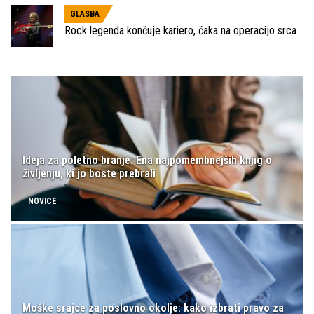
GLASBA
Rock legenda končuje kariero, čaka na operacijo srca
Ideja za poletno branje: Ena najpomembnejših knjig o
življenju, ki jo boste prebrali
NOVICE
Moške srajce za poslovno okolje: kako izbrati pravo za