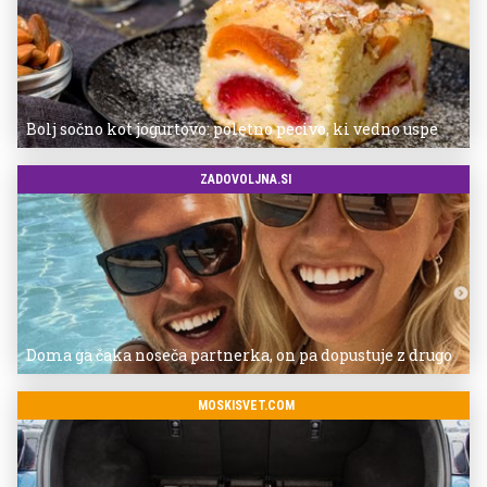
Bolj sočno kot jogurtovo: poletno pecivo, ki vedno uspe
ZADOVOLJNA.SI
Doma ga čaka noseča partnerka, on pa dopustuje z drugo
MOSKISVET.COM