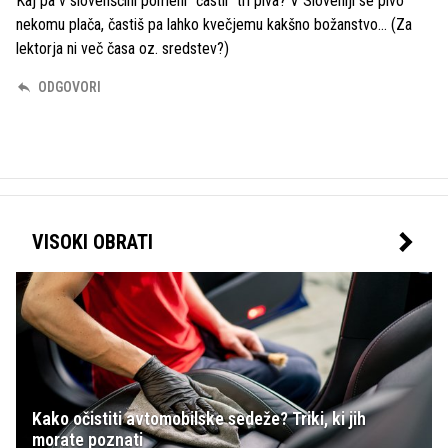
Kaj pa v slovenščini pomeni "častil" tri piva? V Sloveniji se pivo
nekomu plača, častiš pa lahko kvečjemu kakšno božanstvo... (Za
lektorja ni več časa oz. sredstev?)
ODGOVORI
VISOKI OBRATI
Kako očistiti avtomobilske sedeže? Triki, ki jih
morate poznati