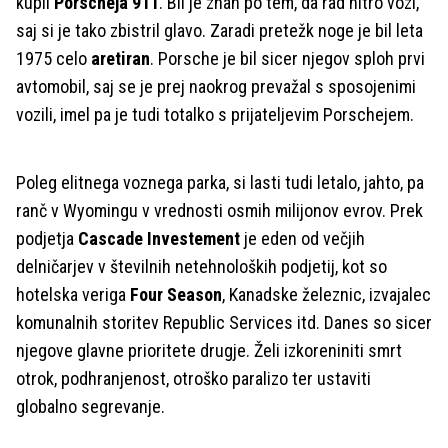
kupil
Porscheja 911
. Bil je znan po tem, da rad hitro vozi,
saj si je tako zbistril glavo. Zaradi pretežk noge je bil leta
1975 celo
aretiran
. Porsche je bil sicer njegov sploh prvi
avtomobil, saj se je prej naokrog prevažal s sposojenimi
vozili, imel pa je tudi totalko s prijateljevim Porschejem.
Poleg elitnega voznega parka, si lasti tudi letalo, jahto, pa
ranč v Wyomingu v vrednosti osmih milijonov evrov. Prek
podjetja
Cascade Investement
je eden od večjih
delničarjev v številnih netehnoloških podjetij, kot so
hotelska veriga
Four Season
, Kanadske železnic, izvajalec
komunalnih storitev Republic Services itd. Danes so sicer
njegove glavne prioritete drugje. Želi izkoreniniti smrt
otrok, podhranjenost, otroško paralizo ter ustaviti
globalno segrevanje.