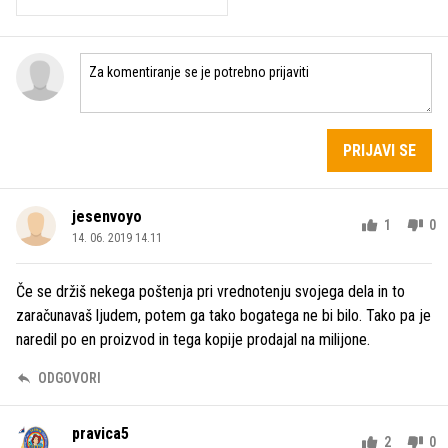
PRIJAVI SE
jesenvoyo
1
0
14. 06. 2019 14.11
Če se držiš nekega poštenja pri vrednotenju svojega dela in to
zaračunavaš ljudem, potem ga tako bogatega ne bi bilo. Tako pa je
naredil po en proizvod in tega kopije prodajal na milijone.
ODGOVORI
pravica5
2
0