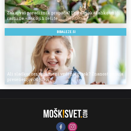
Zakaj vaš paradižnik propada? Ena napaka lahko uniči
rastline – tako jih rešite
BIBALEZE.SI
Ali sladkor res spremeni vedenje otrok? Znanost ponuja
presenetljiv odgovor