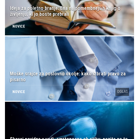
Ideja za poletno branje: Ena najpomembnejših knjig o
življenju, ki jo boste prebrali
NOVICE
Moške srajce za poslovno okolje: kako izbrati pravo za
pisarno
OGLAS
NOVICE