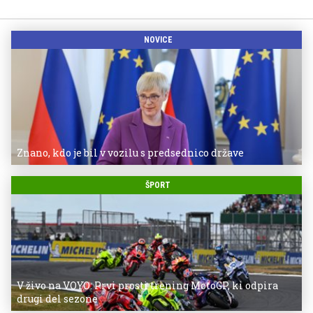
NOVICE
Znano, kdo je bil v vozilu s predsednico države
ŠPORT
V živo na VOYO: Prvi prosti trening MotoGP, ki odpira
drugi del sezone