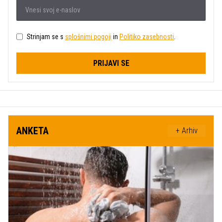
Strinjam se s
splošnimi pogoji
in
Politiko zasebnosti
.
PRIJAVI SE
ANKETA
+ Arhiv