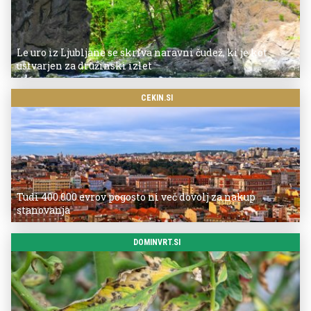
Le uro iz Ljubljane se skriva naravni čudež, ki je kot
ustvarjen za družinski izlet
CEKIN.SI
Tudi 400.000 evrov pogosto ni več dovolj za nakup
stanovanja
DOMINVRT.SI