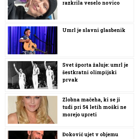
razkrila veselo novico
Umrl je slavni glasbenik
Svet športa žaluje: umrl je
šestkratni olimpijski
prvak
Zlobna mačeha, ki se ji
tudi pri 54 letih moški ne
morejo upreti
Đoković ujet v objemu