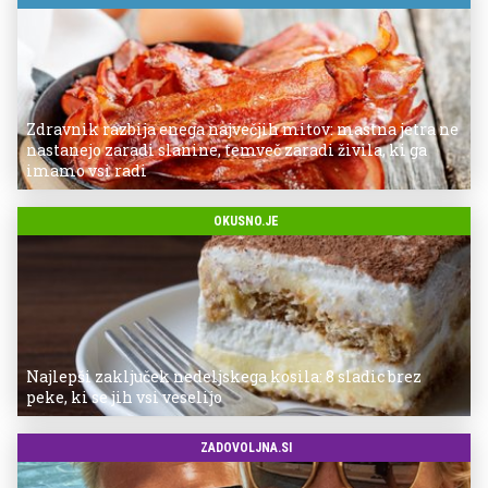
Zdravnik razbija enega največjih mitov: mastna jetra ne
nastanejo zaradi slanine, temveč zaradi živila, ki ga
imamo vsi radi
OKUSNO.JE
Najlepši zaključek nedeljskega kosila: 8 sladic brez
peke, ki se jih vsi veselijo
ZADOVOLJNA.SI