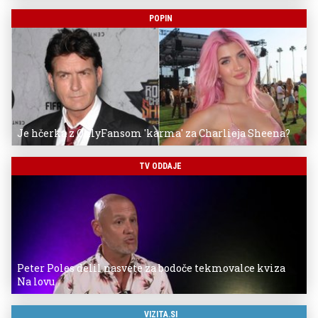
POPIN
Je hčerka z OnlyFansom 'karma' za Charlieja Sheena?
TV ODDAJE
Peter Poles delil nasvete za bodoče tekmovalce kviza
Na lovu
VIZITA.SI