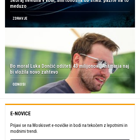
Skoraj nevidna v vodi, smrtonosna ob stiku: pazite na to
meduzo
ZDRAVJE
Bo moral Luka Dončić odšteti 43 milijonov? Anamaria naj
bi vložila novo zahtevo
ODNOSI
E-NOVICE
Prijavi se na Moskisvet e-novičke in bodi na tekočem z lepotnimi in
modnimi trendi.