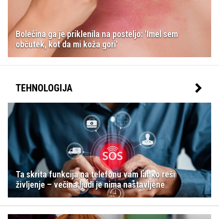
Bolečina ga je priklenila na posteljo: 'Imel sem
občutek, kot da mi koža gori'
TEHNOLOGIJA
Ta skrita funkcija na telefonu vam lahko reši
življenje – večina ljudi je nima nastavljene