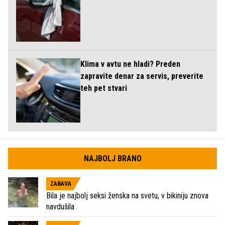
Klima v avtu ne hladi? Preden
zapravite denar za servis, preverite
teh pet stvari
NAJBOLJ BRANO
ZABAVA
Bila je najbolj seksi ženska na svetu, v bikiniju znova
navdušila