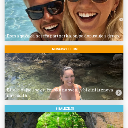
Doma ga čaka noseča partnerka, on pa dopustuje z drugo
MOSKISVET.COM
Bila je najbolj seksi ženska na svetu, v bikiniju znova
navdušila
BIBALEZE.SI