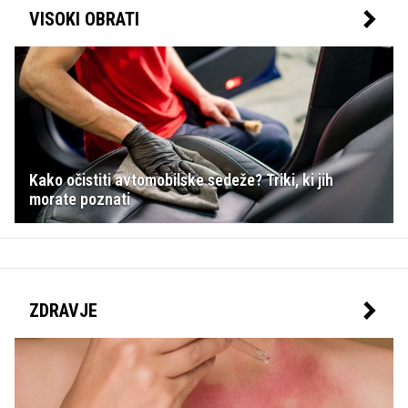
VISOKI OBRATI
Kako očistiti avtomobilske sedeže? Triki, ki jih
morate poznati
ZDRAVJE