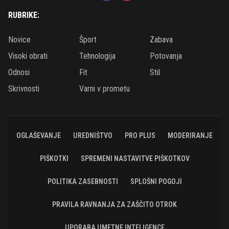
RUBRIKE:
Novice
Šport
Zabava
Visoki obrati
Tehnologija
Potovanja
Odnosi
Fit
Stil
Skrivnosti
Varni v prometu
OGLAŠEVANJE
UREDNIŠTVO
PRO PLUS
MODERIRANJE
PIŠKOTKI
SPREMENI NASTAVITVE PIŠKOTKOV
POLITIKA ZASEBNOSTI
SPLOŠNI POGOJI
PRAVILA RAVNANJA ZA ZAŠČITO OTROK
UPORABA UMETNE INTELIGENCE