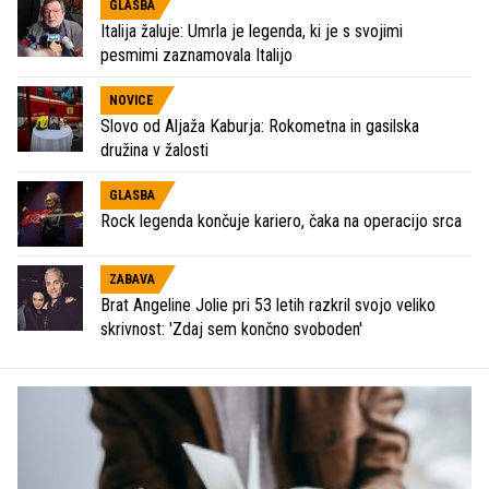
GLASBA
Italija žaluje: Umrla je legenda, ki je s svojimi
pesmimi zaznamovala Italijo
NOVICE
Slovo od Aljaža Kaburja: Rokometna in gasilska
družina v žalosti
GLASBA
Rock legenda končuje kariero, čaka na operacijo srca
ZABAVA
Brat Angeline Jolie pri 53 letih razkril svojo veliko
skrivnost: 'Zdaj sem končno svoboden'