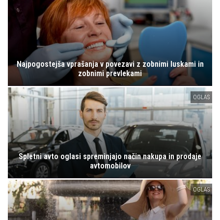
Najpogostejša vprašanja v povezavi z zobnimi luskami in
zobnimi prevlekami
OGLAS
Spletni avto oglasi spreminjajo način nakupa in prodaje
avtomobilov
OGLAS