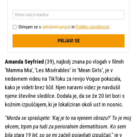
Strinjam se s
splošnimi pogoji
in
Politiko zasebnosti
.
PRIJAVI SE
Amanda Seyfried
(39), najbolj znana po vlogah v filmih
'Mamma Mia', 'Les Misérables' in 'Mean Girls', je v
nedavnem videu na TikToku za revijo Vogue pokazala,
kako je videti brez ličil. Njen naravni videz je navdušil
njene številne sledilce. Dodala je, da se že 20 let bori s
kožnim izpuščajem, ki je lokaliziran okoli ust in nosnic.
"Morda se sprašujete: 'Kaj je to na njenem obrazu?' To je moj
ekcem, trpim pa tudi za perioralnim dermatitisom. Ko sem
bila stara 19 let, so se mi začeli pojavljati izpuščaji,"
je v