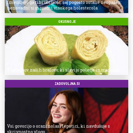
Imenujejo ga tihi ubijalec, saj pogosto ostane neopažen:
nenavadni simptomi visokega holesterola
OKUSNO.JE
7 receptov naših bralcev, ki slavijo poletje in tradicijo
ZADOVOLJNA.SI
Vsi govorijo o oranžnolasi lepotici, ki navdušuje s
skrivnostno vlogo