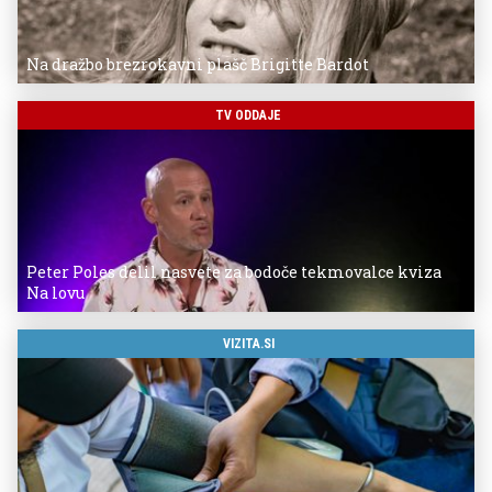
Na dražbo brezrokavni plašč Brigitte Bardot
TV ODDAJE
Peter Poles delil nasvete za bodoče tekmovalce kviza
Na lovu
VIZITA.SI