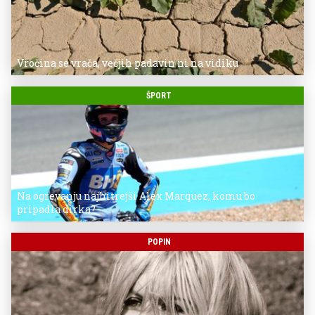
Vročina se vrača, večjih padavin ni na vidiku
ŠPORT
Na ogrevanju najhitrejši Alex Marquez, komu bo
pripadla dirka?
POPIN