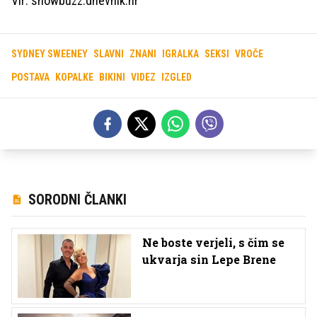
Vir: showbuzz.dnevnik.hr
SYDNEY SWEENEY
SLAVNI
ZNANI
IGRALKA
SEKSI
VROČE
POSTAVA
KOPALKE
BIKINI
VIDEZ
IZGLED
SORODNI ČLANKI
Ne boste verjeli, s čim se
ukvarja sin Lepe Brene