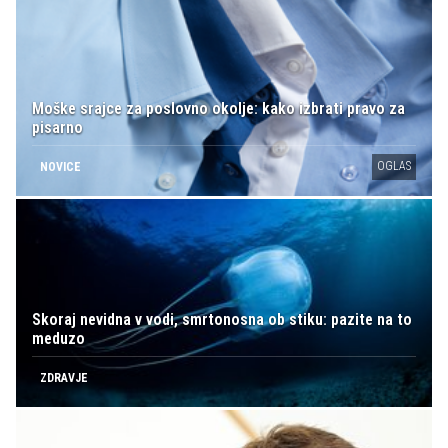
Moške srajce za poslovno okolje: kako izbrati pravo za
pisarno
OGLAS
NOVICE
Skoraj nevidna v vodi, smrtonosna ob stiku: pazite na to
meduzo
ZDRAVJE