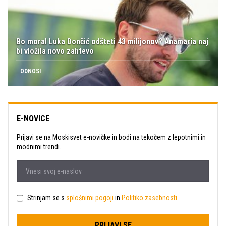
Bo moral Luka Dončić odšteti 43 milijonov? Anamaria naj
bi vložila novo zahtevo
ODNOSI
E-NOVICE
Prijavi se na Moskisvet e-novičke in bodi na tekočem z lepotnimi in
modnimi trendi.
Strinjam se s
splošnimi pogoji
in
Politiko zasebnosti
.
PRIJAVI SE