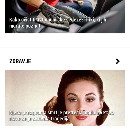
Kako očistiti avtomobilske sedeže? Triki, ki jih
morate poznati
ZDRAVJE
Njena prezgodnja smrt je pretresla modni svet: za
slavo se je skrivala tragedija