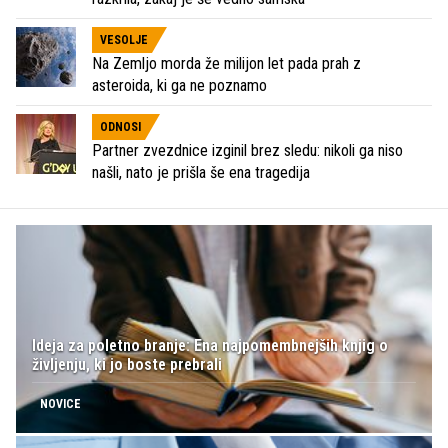
VESOLJE
Na Zemljo morda že milijon let pada prah z
asteroida, ki ga ne poznamo
ODNOSI
Partner zvezdnice izginil brez sledu: nikoli ga niso
našli, nato je prišla še ena tragedija
Ideja za poletno branje: Ena najpomembnejših knjig o
življenju, ki jo boste prebrali
NOVICE