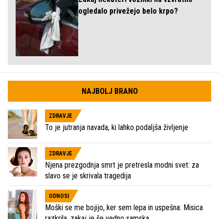
ogledalo privežejo belo krpo?
NAJBOLJ BRANO
ZDRAVJE
To je jutranja navada, ki lahko podaljša življenje
ZDRAVJE
Njena prezgodnja smrt je pretresla modni svet: za
slavo se je skrivala tragedija
ODNOSI
Moški se me bojijo, ker sem lepa in uspešna: Misica
razkrila, zakaj je še vedno samska