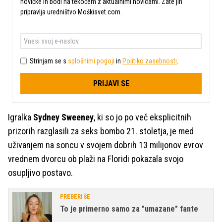
novičke in bodi na tekočem z aktualnimi novicami. Zate jih
pripravlja uredništvo Moškisvet.com.
Strinjam se s
splošnimi pogoji
in
Politiko zasebnosti
.
PRIJAVI SE
Igralka
Sydney Sweeney
, ki so jo po več eksplicitnih
prizorih razglasili za seks bombo 21. stoletja, je med
uživanjem na soncu v svojem dobrih 13 milijonov evrov
vrednem dvorcu ob plaži na Floridi pokazala svojo
osupljivo postavo.
PREBERI ŠE
To je primerno samo za "umazane" fante