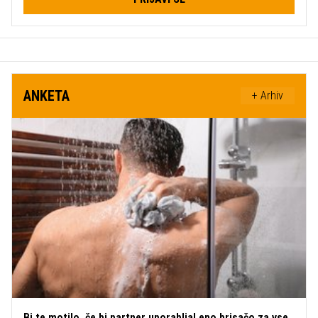
ANKETA
+ Arhiv
Bi te motilo, če bi partner uporabljal eno brisačo za vse