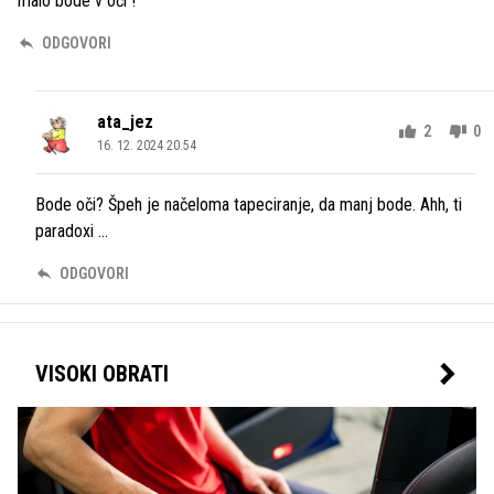
malo bode v oči !
ODGOVORI
ata_jez
2
0
16. 12. 2024 20.54
Bode oči? Špeh je načeloma tapeciranje, da manj bode. Ahh, ti
paradoxi ...
ODGOVORI
VISOKI OBRATI