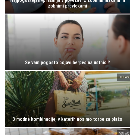
Najpogostejša vprašanja v povezavi z zobnimi luskami in
zobnimi prevlekami
Se vam pogosto pojavi herpes na ustnici?
OGLAS
3 modne kombinacije, v katerih nosimo torbe za plažo
OGLAS