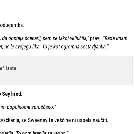
producentka.
da obstaja scenarij, sem se takoj vključila,"
pravi.
"Rada imam
, ne le svojega lika. To je kot ogromna sestavljanka."
e" fante
 Seyfried
:
utim popolnoma sproščeno."
kvačkanja, se Sweeney te veščine ni uspela naučiti.
odarila. To bom hranila za vedno."