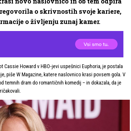
asi novo naslovnico in ob tem odpira
pregovorila o skrivnostih svoje kariere,
ormacije o življenju zunaj kamer.
kot Cassie Howard v HBO-jevi uspešnici Euphoria, je postala
ije, piše W Magazine, katere naslovnico krasi povsem gola. V
 od temnih dram do romantičnih komedij – in dokazala, da je
ričakovali.