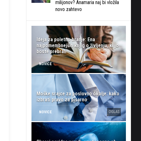
milijonov? Anamaria naj bi vložila
novo zahtevo
Ideja za poletno branje: Ena
najpomembnejših knjig o življenju, ki jo
boste prebrali
NOVICE
Moške srajce za poslovno okolje: kako
izbrati pravo za pisarno
OGLAS
NOVICE