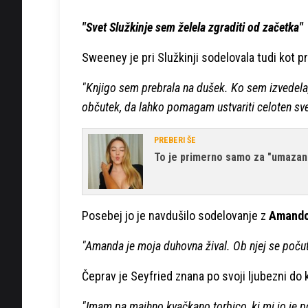
"Svet Služkinje sem želela zgraditi od začetka"
Sweeney je pri Služkinji sodelovala tudi kot 
"Knjigo sem prebrala na dušek. Ko sem izvedela, 
občutek, da lahko pomagam ustvariti celoten svet
PREBERI ŠE
To je primerno samo za "umazan
Posebej jo je navdušilo sodelovanje z
Amando
"Amanda je moja duhovna žival. Ob njej se poč
Čeprav je Seyfried znana po svoji ljubezni do 
"Imam pa majhno kvačkano torbico, ki mi jo je p