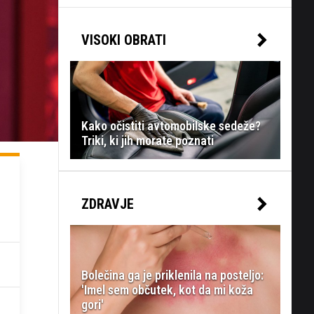
VISOKI OBRATI
Kako očistiti avtomobilske sedeže?
Triki, ki jih morate poznati
ZDRAVJE
Bolečina ga je priklenila na posteljo:
'Imel sem občutek, kot da mi koža
gori'