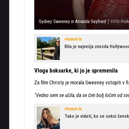
Sydney Sweeney in Amanda Seyfried
FOTO: Prof
PREBERI ŠE
Bila je največja zvezda Hollywo
Vloga boksarke, ki jo je spremenila
Za film Christy je morala Sweeney vstopiti v f
"Vedno sem se učila, da se čim bolj ločim od svoji
PREBERI ŠE
Tako je videti, ko se seksi žens