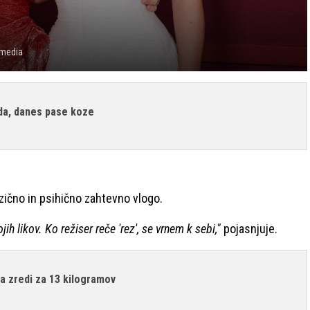
imedia
oda, danes pase koze
izično in psihično zahtevno vlogo.
h likov. Ko režiser reče 'rez', se vrnem k sebi,"
pojasnjuje.
ka zredi za 13 kilogramov