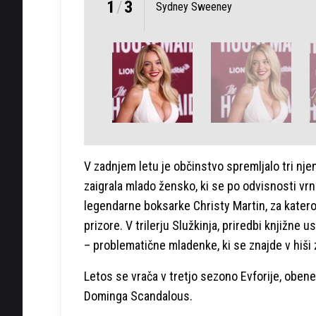
1
/
3
Sydney Sweeney
V zadnjem letu je občinstvo spremljalo tri nje
zaigrala mlado žensko, ki se po odvisnosti vrn
legendarne boksarke Christy Martin, za katero
prizore. V trilerju Služkinja, priredbi knjižne
– problematične mladenke, ki se znajde v hiši
Letos se vrača v tretjo sezono Evforije, obe
Dominga Scandalous.