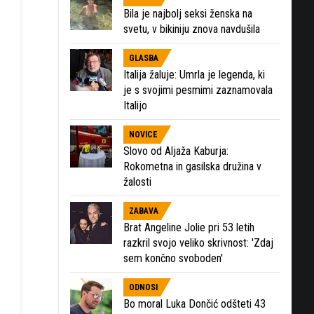
Bila je najbolj seksi ženska na
svetu, v bikiniju znova navdušila
GLASBA
Italija žaluje: Umrla je legenda, ki
je s svojimi pesmimi zaznamovala
Italijo
NOVICE
Slovo od Aljaža Kaburja:
Rokometna in gasilska družina v
žalosti
ZABAVA
Brat Angeline Jolie pri 53 letih
razkril svojo veliko skrivnost: 'Zdaj
sem končno svoboden'
ODNOSI
Bo moral Luka Dončić odšteti 43