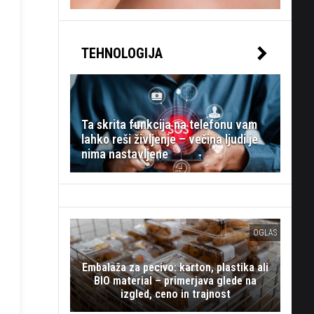
TEHNOLOGIJA
Ta skrita funkcija na telefonu vam
lahko reši življenje – večina ljudi je
nima nastavljene
OGLAS
Embalaža za pecivo: karton, plastika ali
BIO material – primerjava glede na
izgled, ceno in trajnost