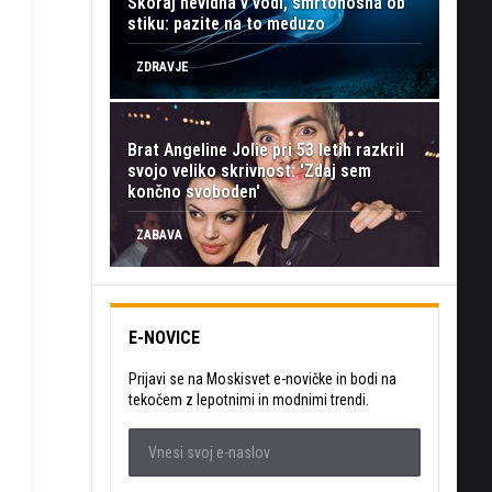
Skoraj nevidna v vodi, smrtonosna ob
stiku: pazite na to meduzo
ZDRAVJE
Brat Angeline Jolie pri 53 letih razkril
svojo veliko skrivnost: 'Zdaj sem
končno svoboden'
ZABAVA
E-NOVICE
Prijavi se na Moskisvet e-novičke in bodi na
tekočem z lepotnimi in modnimi trendi.