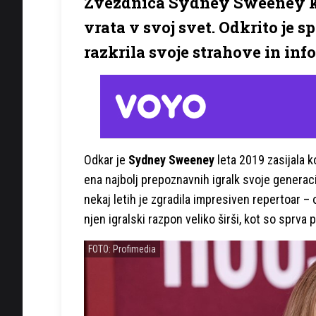
Zvezdnica Sydney Sweeney kr
vrata v svoj svet. Odkrito je s
razkrila svoje strahove in inf
Odkar je
Sydney Sweeney
leta 2019 zasijala 
ena najbolj prepoznavnih igralk svoje generac
nekaj letih je zgradila impresiven repertoar –
njen igralski razpon veliko širši, kot so sprva p
FOTO: Profimedia