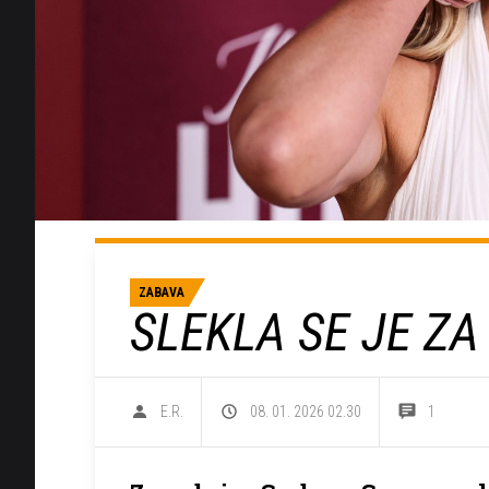
ZABAVA
SLEKLA SE JE Z
E.R.
08. 01. 2026 02.30
1