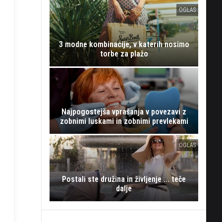
OGLAS
3 modne kombinacije, v katerih nosimo
torbe za plažo
Najpogostejša vprašanja v povezavi z
zobnimi luskami in zobnimi prevlekami
OGLAS
Postali ste družina in življenje ... teče
dalje