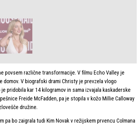
ne povsem različne transformacije. V filmu Echo Valley je
e domov. V biografski drami Christy je prevzela vlogo
 je pridobila kar 14 kilogramov in sama izvajala kaskaderske
 uspešnice Freide McFadden, pa je stopila v kožo Millie Calloway
 zlovešče družine.
nem pa bo zaigrala tudi Kim Novak v režijskem prvencu Colmana