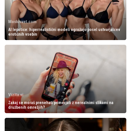
Moskisvet.com
AI lepotice: hiperrealistični modeli ogrožajo posel ustvarjalcev
erotičnih vsebin
Vizita.si
Zakaj se moraš prenehati primerjati z nerealnimi slikami na
družbenih omrežjih?