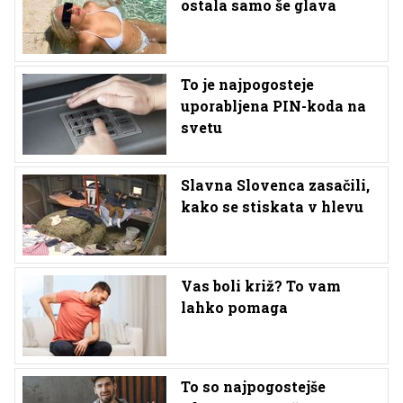
ostala samo še glava
To je najpogosteje
uporabljena PIN-koda na
svetu
Slavna Slovenca zasačili,
kako se stiskata v hlevu
Vas boli križ? To vam
lahko pomaga
To so najpogostejše