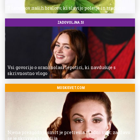
7 receptov naših bralcev, ki slavijo poletje in tradicijo
ZADOVOLJNA.SI
Vsi govorijo o oranžnolasi lepotici, ki navdušuje s
skrivnostno vlogo
MOSKISVET.COM
Njena prezgodnja smrt je pretresla modni svet: za slavo
se je skrivala tragedija