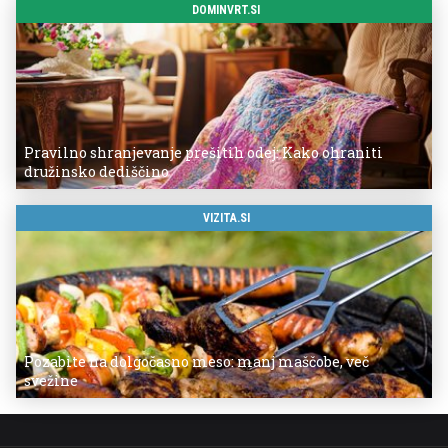
DOMINVRT.SI
Pravilno shranjevanje prešitih odej: Kako ohraniti
družinsko dediščino
VIZITA.SI
Pozabite na dolgočasno meso: manj maščobe, več
svežine