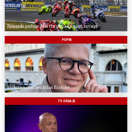
Rekordi padajo: Martin napada novo zmago
POPIN
Strastna vrnitev Atlas Erotike
TV ODDAJE