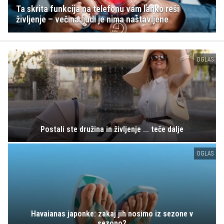
Ta skrita funkcija na telefonu vam lahko reši
življenje – večina ljudi je nima nastavljene
OGLAS
Postali ste družina in življenje ... teče dalje
OGLAS
Havaianas japonke: zakaj jih nosimo iz sezone v
sezono?