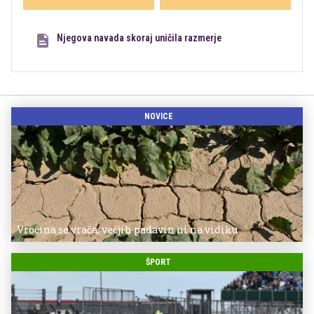
Njegova navada skoraj uničila razmerje
NOVICE
Vročina se vrača, večjih padavin ni na vidiku
ŠPORT