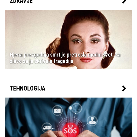
ZDRAVJE
Njena prezgodnja smrt je pretresla modni svet: za
slavo se je skrivala tragedija
TEHNOLOGIJA