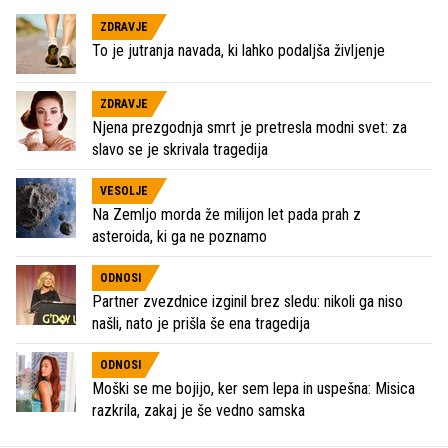
ZDRAVJE
To je jutranja navada, ki lahko podaljša življenje
ZDRAVJE
Njena prezgodnja smrt je pretresla modni svet: za
slavo se je skrivala tragedija
VESOLJE
Na Zemljo morda že milijon let pada prah z
asteroida, ki ga ne poznamo
ODNOSI
Partner zvezdnice izginil brez sledu: nikoli ga niso
našli, nato je prišla še ena tragedija
ODNOSI
Moški se me bojijo, ker sem lepa in uspešna: Misica
razkrila, zakaj je še vedno samska