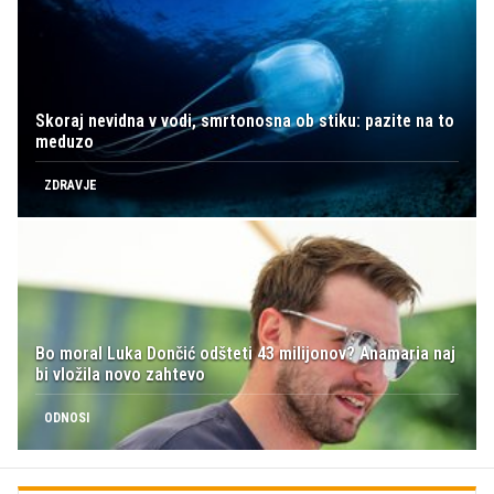
Skoraj nevidna v vodi, smrtonosna ob stiku: pazite na to
meduzo
ZDRAVJE
Bo moral Luka Dončić odšteti 43 milijonov? Anamaria naj
bi vložila novo zahtevo
ODNOSI