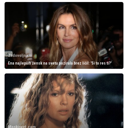
Zadovoljna.si
Ena najlepših žensk na svetu pozirala brez ličil: 'Si to res ti?'
Moskisvet.com