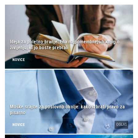
Ideja za poletno branje: Ena najpomembnejših knjig o
življenju, ki jo boste prebrali
NOVICE
Moške srajce za poslovno okolje: kako izbrati pravo za
pisarno
OGLAS
NOVICE