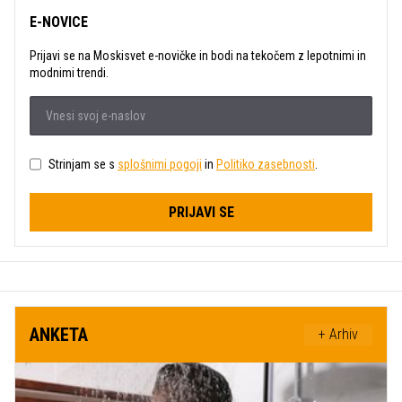
E-NOVICE
Prijavi se na Moskisvet e-novičke in bodi na tekočem z lepotnimi in
modnimi trendi.
Strinjam se s
splošnimi pogoji
in
Politiko zasebnosti
.
PRIJAVI SE
ANKETA
+ Arhiv