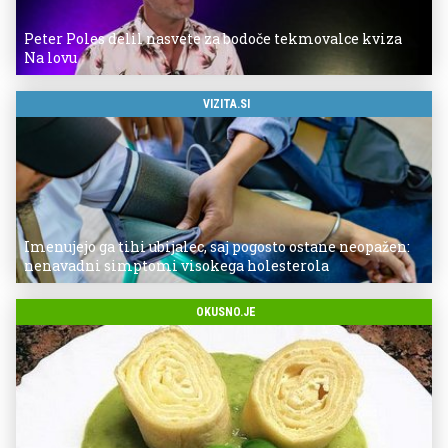
Peter Poles delil nasvete za bodoče tekmovalce kviza
Na lovu
VIZITA.SI
Imenujejo ga tihi ubijalec, saj pogosto ostane neopažen:
nenavadni simptomi visokega holesterola
OKUSNO.JE