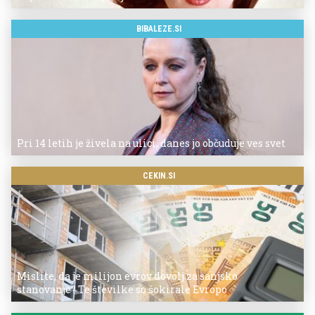
BIBALEZE.SI
Pri 14 letih je živela na ulici, danes jo občuduje ves svet
CEKIN.SI
Mislite, da je milijon evrov dovolj za sanjsko
stanovanje? Te številke so šokirale Evropo