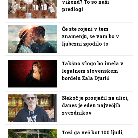
vikend? To so naši
predlogi
Če ste rojeni v tem
znamenju, se vam bo v
ljubezni zgodilo to
Takšno vlogo bo imela v
legalnem slovenskem
bordelu Zala Djurić
Nekoč je prosjačil na ulici,
danes je eden največjih
zvezdnikov
Toži ga več kot 100 ljudi,