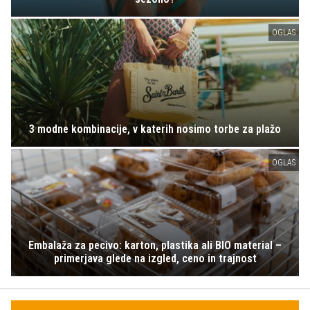
OGLAS
3 modne kombinacije, v katerih nosimo torbe za plažo
OGLAS
Embalaža za pecivo: karton, plastika ali BIO material –
primerjava glede na izgled, ceno in trajnost