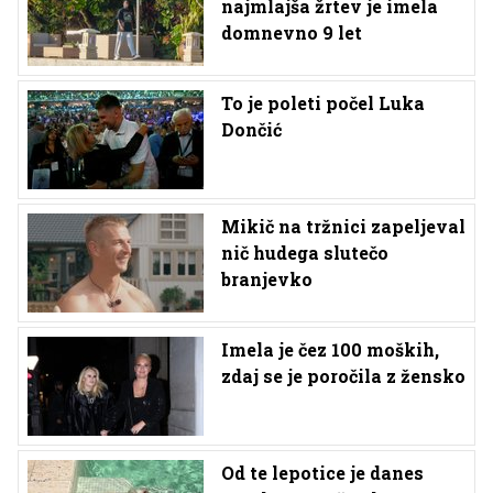
najmlajša žrtev je imela
domnevno 9 let
To je poleti počel Luka
Dončić
Mikič na tržnici zapeljeval
nič hudega slutečo
branjevko
Imela je čez 100 moških,
zdaj se je poročila z žensko
Od te lepotice je danes