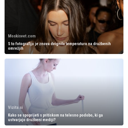
Moskisvet.com
S to fotografijo je znova dvignila temperaturo na družbenih
omrežjih
Vizita.si
Kako se spoprijeti s pritiskom na telesno podobo, ki ga
ustvarjajo družbeni mediji?