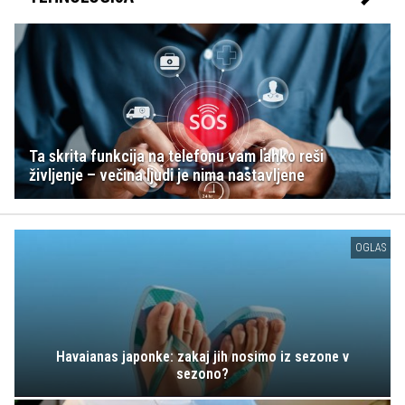
Ta skrita funkcija na telefonu vam lahko reši
življenje – večina ljudi je nima nastavljene
OGLAS
Havaianas japonke: zakaj jih nosimo iz sezone v
sezono?