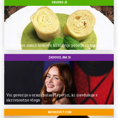
OKUSNO.JE
7 receptov naših bralcev, ki slavijo poletje in tradicijo
ZADOVOLJNA.SI
Vsi govorijo o oranžnolasi lepotici, ki navdušuje s
skrivnostno vlogo
MOSKISVET.COM