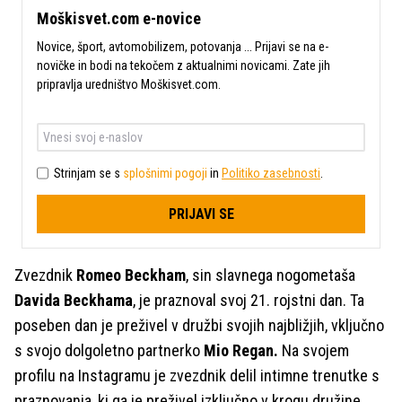
Moškisvet.com e-novice
Novice, šport, avtomobilizem, potovanja ... Prijavi se na e-
novičke in bodi na tekočem z aktualnimi novicami. Zate jih
pripravlja uredništvo Moškisvet.com.
Strinjam se s
splošnimi pogoji
in
Politiko zasebnosti
.
PRIJAVI SE
Zvezdnik
Romeo Beckham
, sin slavnega nogometaša
Davida Beckhama
, je praznoval svoj 21. rojstni dan. Ta
poseben dan je preživel v družbi svojih najbližjih, vključno
s svojo dolgoletno partnerko
Mio Regan.
Na svojem
profilu na Instagramu je zvezdnik delil intimne trenutke s
praznovanja, ki ga je preživel izključno v krogu družine.