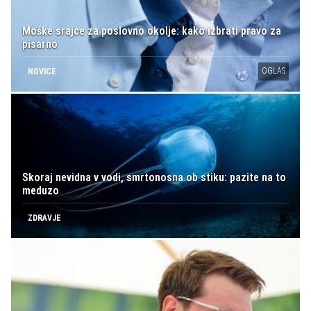
Moške srajce za poslovno okolje: kako izbrati pravo za
pisarno
OGLAS
NOVICE
Skoraj nevidna v vodi, smrtonosna ob stiku: pazite na to
meduzo
ZDRAVJE