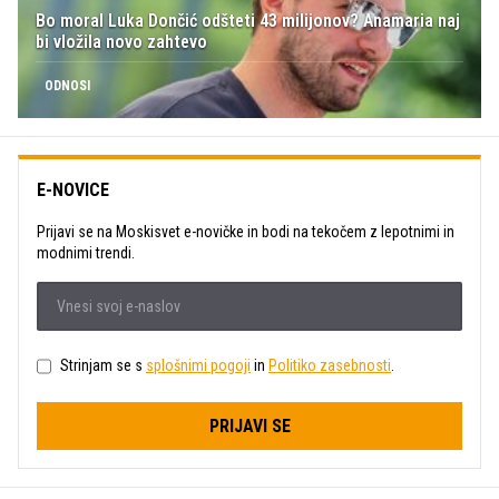
Bo moral Luka Dončić odšteti 43 milijonov? Anamaria naj
bi vložila novo zahtevo
ODNOSI
E-NOVICE
Prijavi se na Moskisvet e-novičke in bodi na tekočem z lepotnimi in
modnimi trendi.
Strinjam se s
splošnimi pogoji
in
Politiko zasebnosti
.
PRIJAVI SE