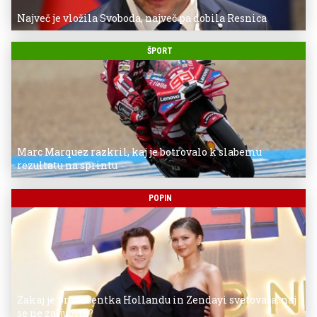
Največ je vložila Svoboda, največ pa dobila Resnica
ŠPORT
Marc Marquez razkril, kaj je botrovalo k slabemu
rezultatu na sprintu
POPIN
Zakaj je producentka Hollandu in Zendayi svetovala, naj
se ne zaljubita?