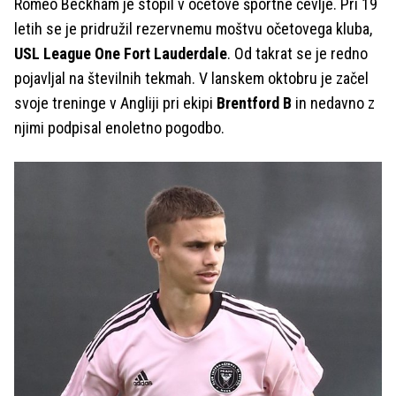
Romeo Beckham je stopil v očetove športne čevlje. Pri 19
letih se je pridružil rezervnemu moštvu očetovega kluba,
USL League One Fort Lauderdale
. Od takrat se je redno
pojavljal na številnih tekmah. V lanskem oktobru je začel
svoje treninge v Angliji pri ekipi
Brentford B
in nedavno z
njimi podpisal enoletno pogodbo.