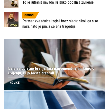
To je jutranja navada, ki lahko podaljša življenje
ODNOSI
Partner zvezdnice izginil brez sledu: nikoli ga niso
našli, nato je prišla še ena tragedija
Ideja za poletno branje: Ena najpomembnejših knjig o
življenju, ki jo boste prebrali
NOVICE