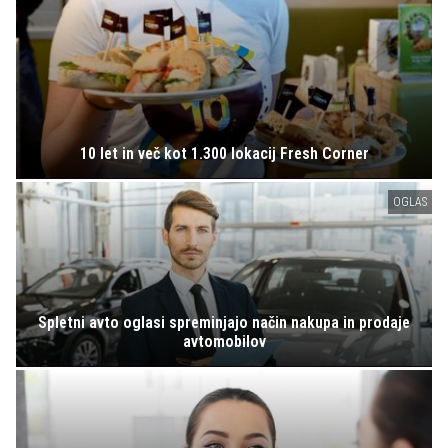
10 let in več kot 1.300 lokacij Fresh Corner
OGLAS
Spletni avto oglasi spreminjajo način nakupa in prodaje
avtomobilov