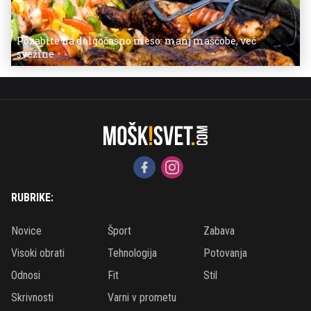
Pozabite na dolgočasno meso: manj maščobe, več
svežine
RUBRIKE:
Novice
Šport
Zabava
Visoki obrati
Tehnologija
Potovanja
Odnosi
Fit
Stil
Skrivnosti
Varni v prometu