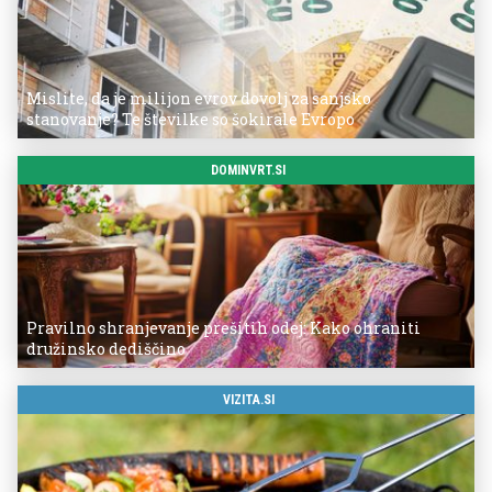
Mislite, da je milijon evrov dovolj za sanjsko
stanovanje? Te številke so šokirale Evropo
DOMINVRT.SI
Pravilno shranjevanje prešitih odej: Kako ohraniti
družinsko dediščino
VIZITA.SI