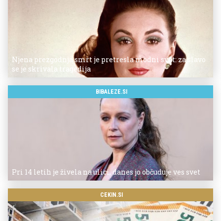
Njena prezgodnja smrt je pretresla modni svet: za slavo
se je skrivala tragedija
BIBALEZE.SI
Pri 14 letih je živela na ulici, danes jo občuduje ves svet
CEKIN.SI