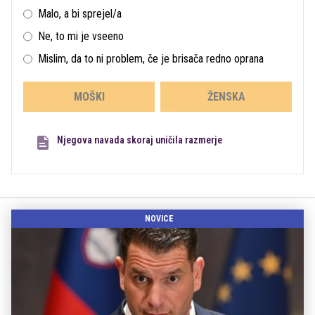
Malo, a bi sprejel/a
Ne, to mi je vseeno
Mislim, da to ni problem, če je brisača redno oprana
MOŠKI
ŽENSKA
Njegova navada skoraj uničila razmerje
NOVICE