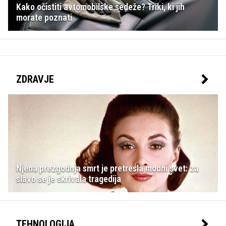
Kako očistiti avtomobilske sedeže? Triki, ki jih
morate poznati
ZDRAVJE
Njena prezgodnja smrt je pretresla modni svet: za
slavo se je skrivala tragedija
TEHNOLOGIJA