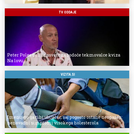
TV ODDAJE
Peter Poles delil nasvete za bodoče tekmovalce kviza
Na lovu
VIZITA.SI
Imenujejo ga tihi ubijalec, saj pogosto ostane neopažen:
nenavadni simptomi visokega holesterola