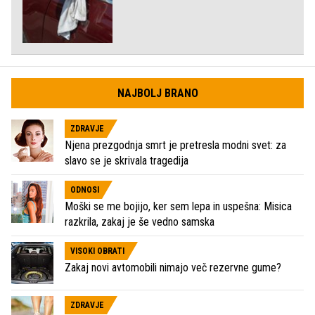
NAJBOLJ BRANO
ZDRAVJE
Njena prezgodnja smrt je pretresla modni svet: za
slavo se je skrivala tragedija
ODNOSI
Moški se me bojijo, ker sem lepa in uspešna: Misica
razkrila, zakaj je še vedno samska
VISOKI OBRATI
Zakaj novi avtomobili nimajo več rezervne gume?
ZDRAVJE