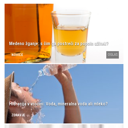
Medeno žganje: s čim ga postreči za popoln užitek?
OGLAS
NOVICE
Hidracija v vročini: Voda, mineralna voda ali mleko?
ZDRAVJE