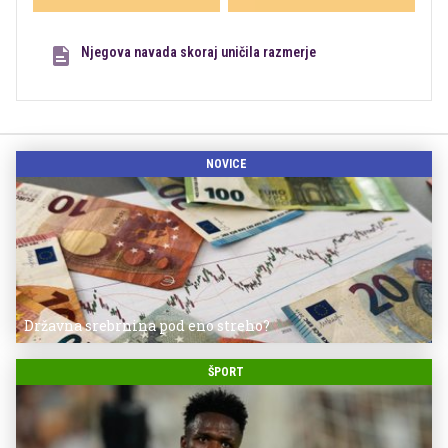
Njegova navada skoraj uničila razmerje
NOVICE
Državna srebrnina pod eno streho?
ŠPORT