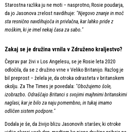
Starostna razlika ju ne moti – nasprotno, Rosie poudarja,
da jo Jasonova zrelost navdihuje:
"Njegovo znanje in moč
sta resnično navdihujoča in privlačna, kar lahko pride z
moškim, ki je imel nekaj časa za sabo."
Zakaj se je družina vrnila v Združeno kraljestvo?
Čeprav par živi v Los Angelesu, se je Rosie leta 2020
odločila, da se z družino vrne v Veliko Britanijo. Razlog je
bil preprost – želela je, da otroka odrasteta v britanskem
okolju. Za The Times je povedala:
"Obožujemo šole,
izobrazbo. Odraščajo Britanci s svojimi majhnimi britanskimi
naglasi, kar je bilo za naju pomembno, in tukaj imamo
odličen sistem podpore."
Dodala je še, da živijo blizu Jasonovih staršev, ki otroke