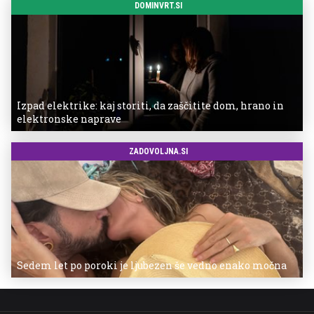
DOMINVRT.SI
Izpad elektrike: kaj storiti, da zaščitite dom, hrano in
elektronske naprave
ZADOVOLJNA.SI
Sedem let po poroki je ljubezen še vedno enako močna