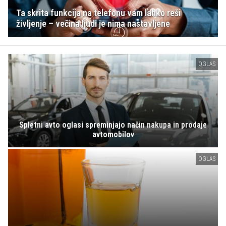
Ta skrita funkcija na telefonu vam lahko reši
življenje – večina ljudi je nima nastavljene
OGLAS
Spletni avto oglasi spreminjajo način nakupa in prodaje
avtomobilov
OGLAS