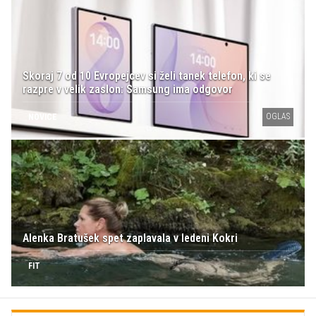
Skoraj 7 od 10 Evropejcev si želi tanek telefon, ki se
razpre v velik zaslon: Samsung ima odgovor
OGLAS
NOVICE
Alenka Bratušek spet zaplavala v ledeni Kokri
FIT