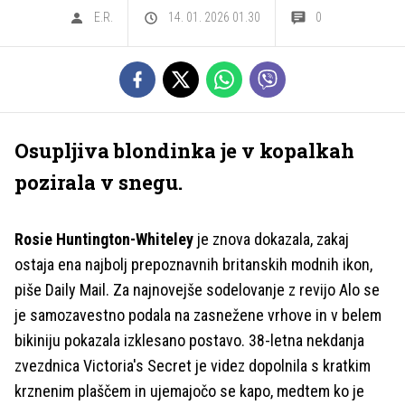
E.R.
14. 01. 2026 01.30
0
Osupljiva blondinka je v kopalkah
pozirala v snegu.
Rosie Huntington-Whiteley
je znova dokazala, zakaj
ostaja ena najbolj prepoznavnih britanskih modnih ikon,
piše Daily Mail. Za najnovejše sodelovanje z revijo Alo se
je samozavestno podala na zasnežene vrhove in v belem
bikiniju pokazala izklesano postavo. 38-letna nekdanja
zvezdnica Victoria's Secret je videz dopolnila s kratkim
krznenim plaščem in ujemajočo se kapo, medtem ko je