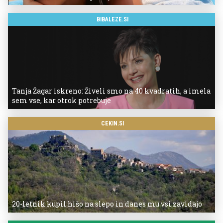
BIBALEZE.SI
Tanja Žagar iskreno: Živeli smo na 40 kvadratih, a imela
sem vse, kar otrok potrebuje
CEKIN.SI
20-letnik kupil hišo na slepo in danes mu vsi zavidajo