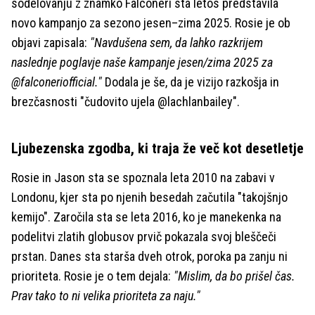
sodelovanju z znamko Falconeri sta letos predstavila
novo kampanjo za sezono jesen–zima 2025. Rosie je ob
objavi zapisala:
"Navdušena sem, da lahko razkrijem
naslednje poglavje naše kampanje jesen/zima 2025 za
@falconeriofficial."
Dodala je še, da je vizijo razkošja in
brezčasnosti "čudovito ujela @lachlanbailey".
Ljubezenska zgodba, ki traja že več kot desetletje
Rosie in Jason sta se spoznala leta 2010 na zabavi v
Londonu, kjer sta po njenih besedah začutila "takojšnjo
kemijo". Zaročila sta se leta 2016, ko je manekenka na
podelitvi zlatih globusov prvič pokazala svoj bleščeči
prstan. Danes sta starša dveh otrok, poroka pa zanju ni
prioriteta. Rosie je o tem dejala:
"Mislim, da bo prišel čas.
Prav tako to ni velika prioriteta za naju."