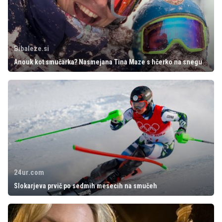
Bibaleze.si
Anouk kot smučarka? Nasmejana Tina Maze s hčerko na snegu
24ur.com
Slokarjeva prvič po sedmih mesecih na smučeh