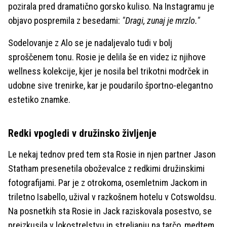
pozirala pred dramatično gorsko kuliso. Na Instagramu je
objavo pospremila z besedami:
"Dragi, zunaj je mrzlo."
Sodelovanje z Alo se je nadaljevalo tudi v bolj
sproščenem tonu. Rosie je delila še en videz iz njihove
wellness kolekcije, kjer je nosila bel trikotni modrček in
udobne sive trenirke, kar je poudarilo športno-elegantno
estetiko znamke.
Redki vpogledi v družinsko življenje
Le nekaj tednov pred tem sta Rosie in njen partner Jason
Statham presenetila oboževalce z redkimi družinskimi
fotografijami. Par je z otrokoma, osemletnim Jackom in
triletno Isabello, užival v razkošnem hotelu v Cotswoldsu.
Na posnetkih sta Rosie in Jack raziskovala posestvo, se
preizkusila v lokostrelstvu in streljanju na tarčo, medtem