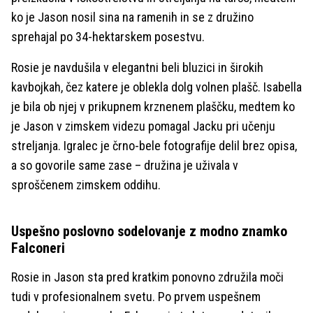
ko je Jason nosil sina na ramenih in se z družino
sprehajal po 34-hektarskem posestvu.
Rosie je navdušila v elegantni beli bluzici in širokih
kavbojkah, čez katere je oblekla dolg volnen plašč. Isabella
je bila ob njej v prikupnem krznenem plaščku, medtem ko
je Jason v zimskem videzu pomagal Jacku pri učenju
streljanja. Igralec je črno-bele fotografije delil brez opisa,
a so govorile same zase – družina je uživala v
sproščenem zimskem oddihu.
Uspešno poslovno sodelovanje z modno znamko
Falconeri
Rosie in Jason sta pred kratkim ponovno združila moči
tudi v profesionalnem svetu. Po prvem uspešnem