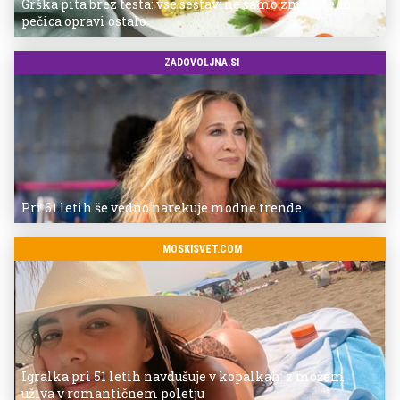
Grška pita brez testa: vse sestavine samo zmešate in
pečica opravi ostalo
ZADOVOLJNA.SI
Pri 61 letih še vedno narekuje modne trende
MOSKISVET.COM
Igralka pri 51 letih navdušuje v kopalkah: z možem
uživa v romantičnem poletju