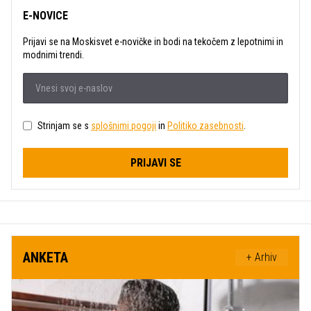
E-NOVICE
Prijavi se na Moskisvet e-novičke in bodi na tekočem z lepotnimi in
modnimi trendi.
Strinjam se s
splošnimi pogoji
in
Politiko zasebnosti
.
PRIJAVI SE
ANKETA
+ Arhiv