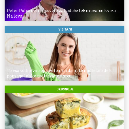
Peter Poles delil nasvete za bodoče tekmovalce kviza
Na lovu
VIZITA.SI
To vsakodnevno opravilo morda ni le nadležno delo,
pomaga lahko tudi vašemu srcu
OKUSNO.JE