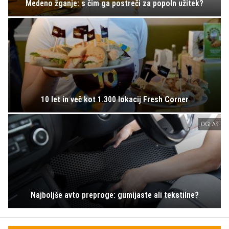
Medeno žganje: s čim ga postreči za popoln užitek?
10 let in več kot 1.300 lokacij Fresh Corner
OGLAS
Najboljše avto preproge: gumijaste ali tekstilne?