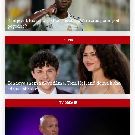
Kraljevi klub izboljšal ponudbo, bo Vinicius podaljšal
pogodbo?
POPIN
Zendaya snema nove filme, Tom Holland doma kuha
zdrave obroke
TV ODDAJE