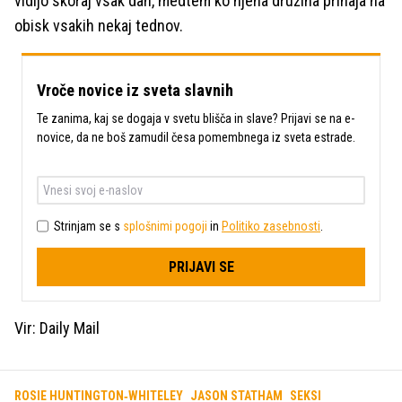
vidijo skoraj vsak dan, medtem ko njena družina prihaja na
obisk vsakih nekaj tednov.
Vroče novice iz sveta slavnih
Te zanima, kaj se dogaja v svetu blišča in slave? Prijavi se na e-
novice, da ne boš zamudil česa pomembnega iz sveta estrade.
Strinjam se s
splošnimi pogoji
in
Politiko zasebnosti
.
PRIJAVI SE
Vir: Daily Mail
ROSIE HUNTINGTON‑WHITELEY
JASON STATHAM
SEKSI