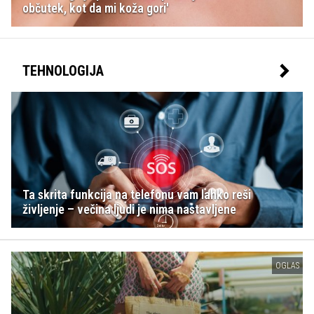
občutek, kot da mi koža gori'
TEHNOLOGIJA
Ta skrita funkcija na telefonu vam lahko reši
življenje – večina ljudi je nima nastavljene
OGLAS