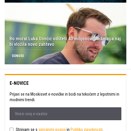
Bo moral Luka Dončić odšteti 43 milijonov? Anamaria naj
bi vložila novo zahtevo
ODNOSI
E-NOVICE
Prijavi se na Moskisvet e-novičke in bodi na tekočem z lepotnimi in
modnimi trendi.
Strinjam se s
splošnimi pogoji
in
Politiko zasebnosti
.