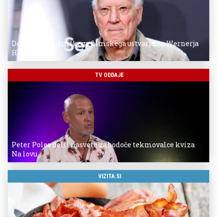
Donostia za nemškega filmskega ustvarjalca Wernerja
Herzoga
TV ODDAJE
Peter Poles delil nasvete za bodoče tekmovalce kviza
Na lovu
VIZITA.SI