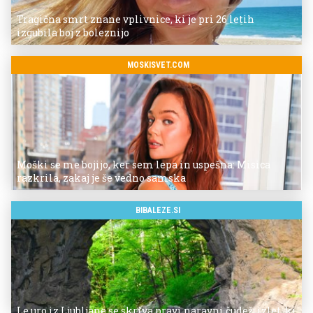
Tragična smrt znane vplivnice, ki je pri 26 letih
izgubila boj z boleznijo
MOSKISVET.COM
Moški se me bojijo, ker sem lepa in uspešna: Misica
razkrila, zakaj je še vedno samska
BIBALEZE.SI
Le uro iz Ljubljane se skriva pravi naravni čudež: izlet, ki