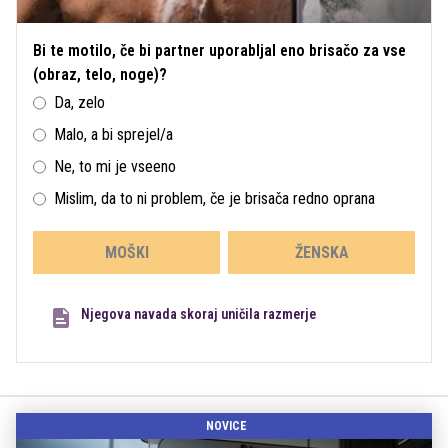
Bi te motilo, če bi partner uporabljal eno brisačo za vse
(obraz, telo, noge)?
Da, zelo
Malo, a bi sprejel/a
Ne, to mi je vseeno
Mislim, da to ni problem, če je brisača redno oprana
MOŠKI
ŽENSKA
Njegova navada skoraj uničila razmerje
NOVICE