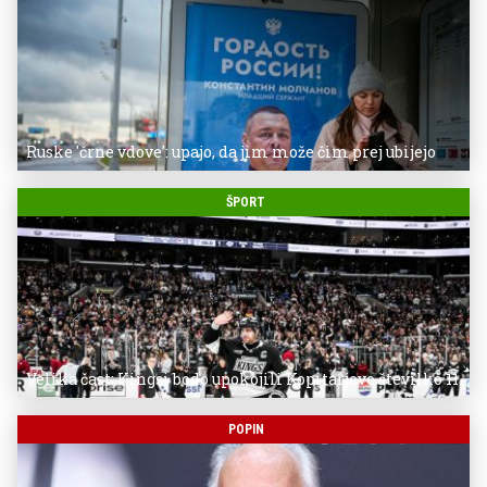
Ruske 'črne vdove': upajo, da jim može čim prej ubijejo
ŠPORT
Velika čast: Kingsi bodo upokojili Kopitarjevo številko 11
POPIN