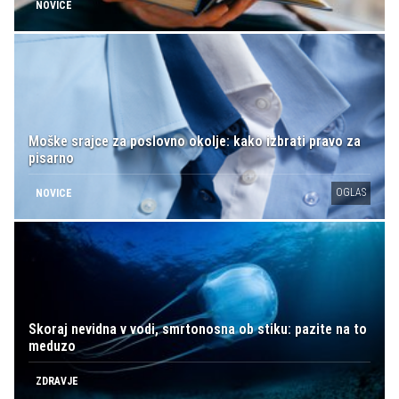
NOVICE
Moške srajce za poslovno okolje: kako izbrati pravo za
pisarno
OGLAS
NOVICE
Skoraj nevidna v vodi, smrtonosna ob stiku: pazite na to
meduzo
ZDRAVJE