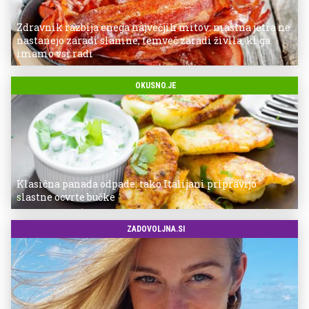
Zdravnik razbija enega največjih mitov: mastna jetra ne
nastanejo zaradi slanine, temveč zaradi živila, ki ga
imamo vsi radi
OKUSNO.JE
Klasična panada odpade: tako Italijani pripravijo
slastne ocvrte bučke
ZADOVOLJNA.SI