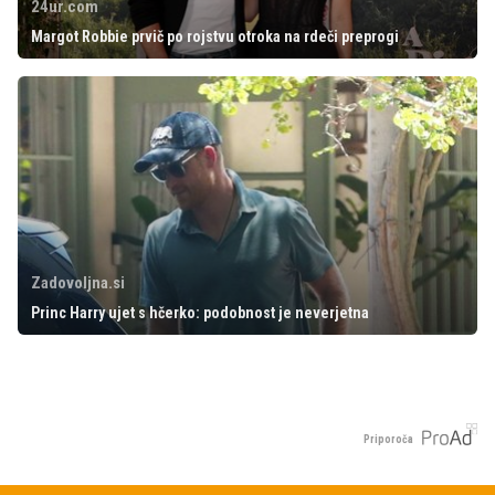
24ur.com
Margot Robbie prvič po rojstvu otroka na rdeči preprogi
Zadovoljna.si
Princ Harry ujet s hčerko: podobnost je neverjetna
Priporoča