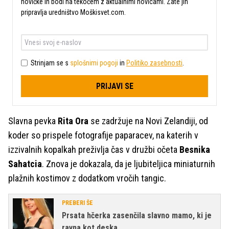
novičke in bodi na tekočem z aktualnimi novicami. Zate jih
pripravlja uredništvo Moškisvet.com.
Strinjam se s
splošnimi pogoji
in
Politiko zasebnosti
.
PRIJAVI SE
Slavna pevka
Rita Ora
se zadržuje na Novi Zelandiji, od
koder so prispele fotografije paparacev, na katerih v
izzivalnih kopalkah preživlja čas v družbi očeta
Besnika
Sahatcia
. Znova je dokazala, da je ljubiteljica miniaturnih
plažnih kostimov z dodatkom vročih tangic.
PREBERI ŠE
Prsata hčerka zasenčila slavno mamo, ki je
ravna kot deska