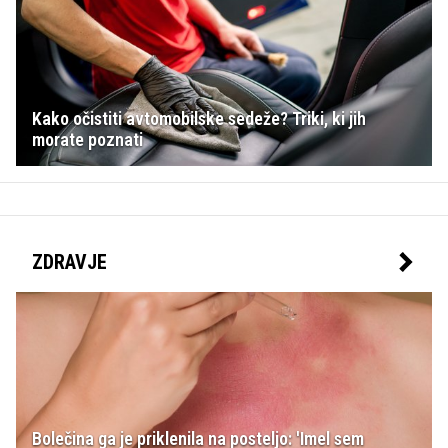
Kako očistiti avtomobilske sedeže? Triki, ki jih
morate poznati
ZDRAVJE
Bolečina ga je priklenila na posteljo: 'Imel sem