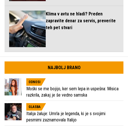
Klima v avtu ne hladi? Preden
zapravite denar za servis, preverite
teh pet stvari
NAJBOLJ BRANO
ODNOSI
Moški se me bojijo, ker sem lepa in uspešna: Misica
razkrila, zakaj je še vedno samska
GLASBA
Italija žaluje: Umrla je legenda, ki je s svojimi
pesmimi zaznamovala Italijo