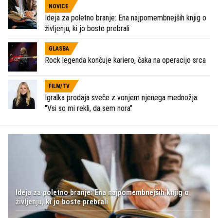
NOVICE
Ideja za poletno branje: Ena najpomembnejših knjig o
življenju, ki jo boste prebrali
GLASBA
Rock legenda končuje kariero, čaka na operacijo srca
FILM/TV
Igralka prodaja sveče z vonjem njenega mednožja:
"Vsi so mi rekli, da sem nora"
Ideja za poletno branje: Ena najpomembnejših knjig o
življenju, ki jo boste prebrali