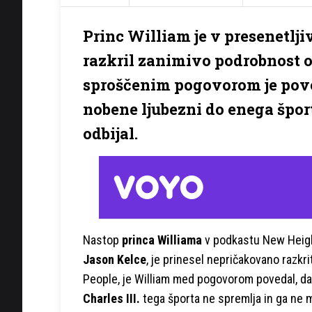
Princ William je v presenetlj
razkril zanimivo podrobnost o 
sproščenim pogovorom je pove
nobene ljubezni do enega šport
odbijal.
Nastop
princa Williama
v podkastu New Heigh
Jason Kelce
, je prinesel nepričakovano razkr
People, je William med pogovorom povedal, da 
Charles III.
tega športa ne spremlja in ga ne 