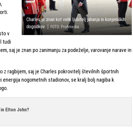
,
rti.
Charles je znan kot velik ljubitelj jahanja in konjeniških
dogodkov.
FOTO: Profimedia
sto v
l tudi
em, saj je znan po zanimanju za podeželje, varovanje narave in
 z ragbijem, saj je Charles pokrovitelj številnih športnih
ači energija nogometnih stadionov, se kralj bolj nagiba k
ogo.
in Elton John?