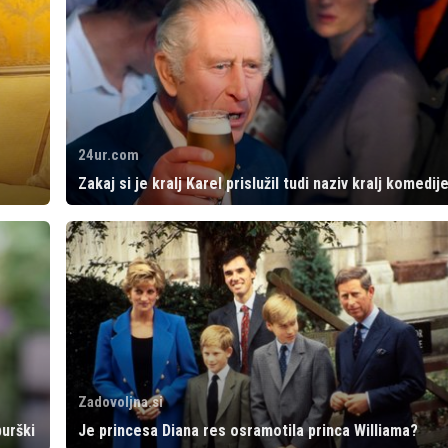
24ur.com
Zakaj si je kralj Karel prislužil tudi naziv kralj komedij
Zadovoljna.si
burški
Je princesa Diana res osramotila princa Williama?