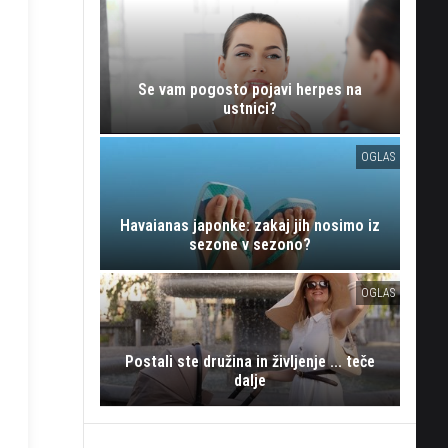
Se vam pogosto pojavi herpes na
ustnici?
OGLAS
Havaianas japonke: zakaj jih nosimo iz
sezone v sezono?
OGLAS
Postali ste družina in življenje ... teče
dalje