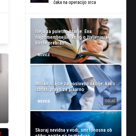
čaka na operacijo srca
Ideja za poletno branje: Ena
najpomembnejših knjig o življenju, ki jo
boste prebrali
NOVICE
Moške srajce za poslovno okolje: kako
izbrati pravo za pisarno
OGLAS
NOVICE
Skoraj nevidna v vodi, smrtonosna ob
stiku: pazite na to meduzo