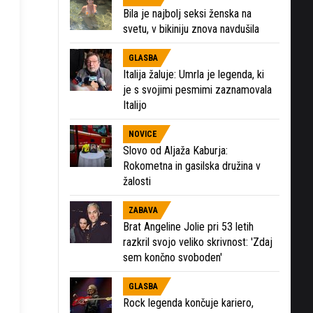
Bila je najbolj seksi ženska na
svetu, v bikiniju znova navdušila
GLASBA
Italija žaluje: Umrla je legenda, ki
je s svojimi pesmimi zaznamovala
Italijo
NOVICE
Slovo od Aljaža Kaburja:
Rokometna in gasilska družina v
žalosti
ZABAVA
Brat Angeline Jolie pri 53 letih
razkril svojo veliko skrivnost: 'Zdaj
sem končno svoboden'
GLASBA
Rock legenda končuje kariero,