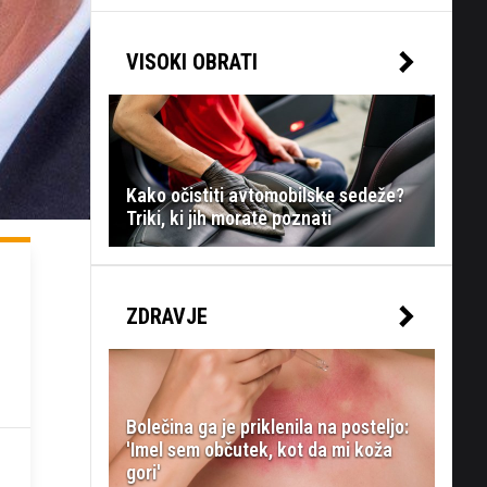
VISOKI OBRATI
Kako očistiti avtomobilske sedeže?
Triki, ki jih morate poznati
ZDRAVJE
Bolečina ga je priklenila na posteljo:
'Imel sem občutek, kot da mi koža
gori'