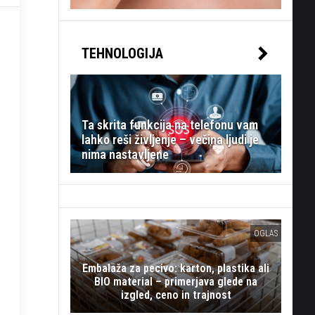
TEHNOLOGIJA
Ta skrita funkcija na telefonu vam
lahko reši življenje – večina ljudi je
nima nastavljene
OGLAS
Embalaža za pecivo: karton, plastika ali
BIO material – primerjava glede na
izgled, ceno in trajnost