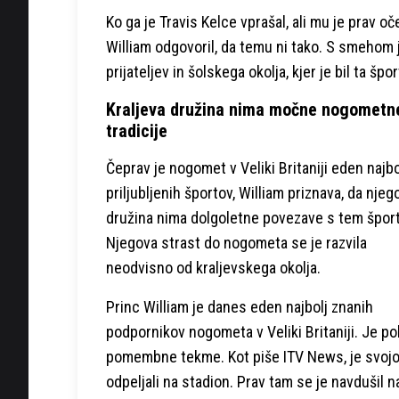
Ko ga je Travis Kelce vprašal, ali mu je prav o
William odgovoril, da temu ni tako. S smehom 
prijateljev in šolskega okolja, kjer je bil ta
Kraljeva družina nima močne nogometn
tradicije
Čeprav je nogomet v Veliki Britaniji eden najbo
priljubljenih športov, William priznava, da njeg
družina nima dolgoletne povezave s tem špor
Njegova strast do nogometa se je razvila
neodvisno od kraljevskega okolja.
Princ William je danes eden najbolj znanih
podpornikov nogometa v Veliki Britaniji. Je p
pomembne tekme. Kot piše ITV News, je svojo na
odpeljali na stadion. Prav tam se je navdušil na