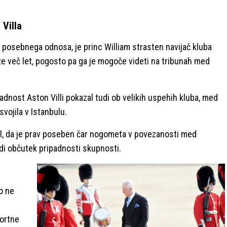
 Villa
 posebnega odnosa, je princ William strasten navijač kluba
že več let, pogosto pa ga je mogoče videti na tribunah med
adnost Aston Villi pokazal tudi ob velikih uspehih kluba, med
vojila v Istanbulu.
il, da je prav poseben čar nogometa v povezanosti med
udi občutek pripadnosti skupnosti.
to ne
portne