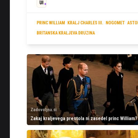
UI
PRINC WILLIAM
KRALJ CHARLES III.
NOGOMET
ASTO
BRITANSKA KRALJEVA DRUZINA
Zadovoljna.si
Zakaj kraljevega prestola ni zasedel princ William?