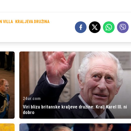
N VILLA
KRALJEVA DRUŽINA
24ur.com
Viri blizu britanske kraljeve družine: Kralj Karel III. ni
dobro