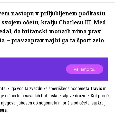
ivem nastopu v priljubljenem podkastu
svojem očetu, kralju Charlesu III. Med
dal, da britanski monarh nima prav
a – pravzaprav naj bi ga ta šport zelo
ts, ki ga vodita zvezdnika ameriškega nogometa
Travis
in
itje o športnih navadah britanske kraljeve družine. Kot poroča
njegova ljubezen do nogometa ni prišla od očeta, saj kralj
mara.