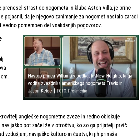
če prenesel strast do nogometa in kluba Aston Villa, je princ
je pojasnil, da je njegovo zanimanje za nogomet nastalo zaradi
 šport vedno pomemben del vsakdanjih pogovorov.
e
lj
ova
Nastop princa Williama v podkastu New Heights, ki ga
tom.
vodita zvezdnika ameriškega nogometa Travis in
Jason Kelce
FOTO: Profimedia
okrovitelj angleške nogometne zveze in redno obiskuje
vijaško pot začel že v otroštvu, ko so ga prijatelji prvič
d vzdušjem, navijaško kulturo in čustvi, ki jih prinaša