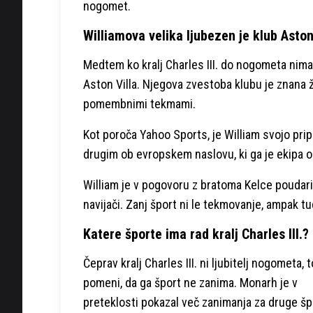
nogomet.
Williamova velika ljubezen je klub Aston
Medtem ko kralj Charles III. do nogometa nima
Aston Villa. Njegova zvestoba klubu je znana 
pomembnimi tekmami.
Kot poroča Yahoo Sports, je William svojo prip
drugim ob evropskem naslovu, ki ga je ekipa os
William je v pogovoru z bratoma Kelce poudar
navijači. Zanj šport ni le tekmovanje, ampak t
Katere športe ima rad kralj Charles III.?
Čeprav kralj Charles III. ni ljubitelj nogometa, 
pomeni, da ga šport ne zanima. Monarh je v
preteklosti pokazal več zanimanja za druge š