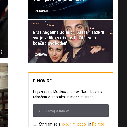
ZDRAVJE
Brat Angeline Jolie pri 53 letih razkril
svojo veliko skrivnost: 'Zdaj sem
končno svoboden'
e?
ZABAVA
E-NOVICE
Prijavi se na Moskisvet e-novičke in bodi na
tekočem z lepotnimi in modnimi trendi.
Strinjam se s
splošnimi pogoji
in
Politiko