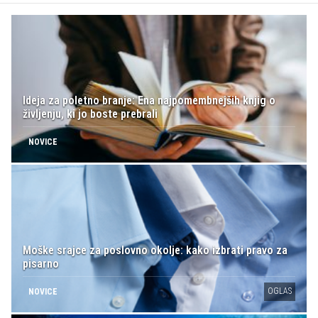
Ideja za poletno branje: Ena najpomembnejših knjig o
življenju, ki jo boste prebrali
NOVICE
Moške srajce za poslovno okolje: kako izbrati pravo za
pisarno
OGLAS
NOVICE