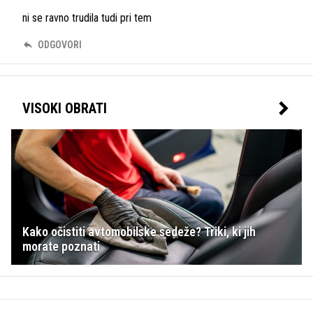
ni se ravno trudila tudi pri tem
ODGOVORI
VISOKI OBRATI
Kako očistiti avtomobilske sedeže? Triki, ki jih
morate poznati