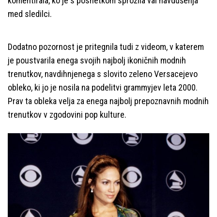
komentirala, ko je s posnetkom sprožila val navdušenja
med sledilci.
Dodatno pozornost je pritegnila tudi z videom, v katerem
je poustvarila enega svojih najbolj ikoničnih modnih
trenutkov, navdihnjenega s slovito zeleno Versacejevo
obleko, ki jo je nosila na podelitvi grammyjev leta 2000.
Prav ta obleka velja za enega najbolj prepoznavnih modnih
trenutkov v zgodovini pop kulture.