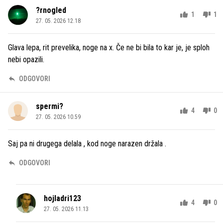
?rnogled
1
1
27. 05. 2026 12.18
Glava lepa, rit prevelika, noge na x. Če ne bi bila to kar je, je sploh
nebi opazili.
ODGOVORI
spermi?
4
0
27. 05. 2026 10.59
Saj pa ni drugega delala , kod noge narazen držala .
ODGOVORI
hojladri123
4
0
27. 05. 2026 11.13