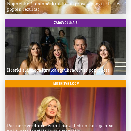
Najmehkejši domači kruhki: priprava v ponvi je trik za
popoln rezultat
ZADOVOLJNA.SI
Hčerki slavnega igralca sta ukradli vso pozornost
MOSKISVET.COM
Partner zvezdnice izginil brez sledu: nikoli ga niso