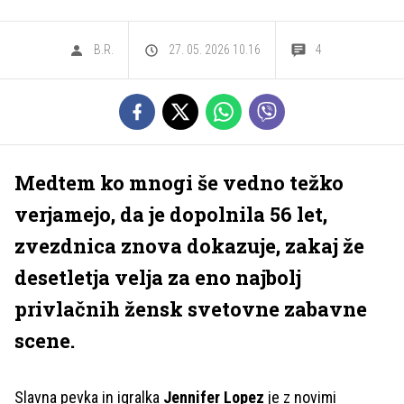
B.R.
27. 05. 2026 10.16
4
Medtem ko mnogi še vedno težko
verjamejo, da je dopolnila 56 let,
zvezdnica znova dokazuje, zakaj že
desetletja velja za eno najbolj
privlačnih žensk svetovne zabavne
scene.
Slavna pevka in igralka
Jennifer Lopez
je z novimi