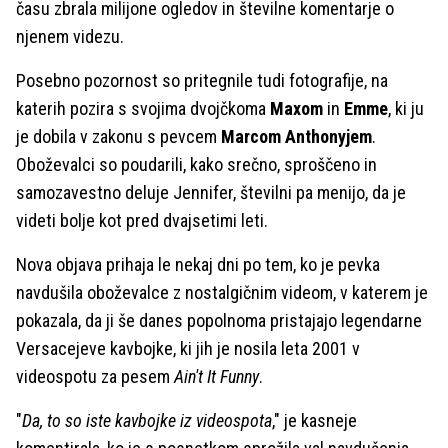
času zbrala milijone ogledov in številne komentarje o
njenem videzu.
Posebno pozornost so pritegnile tudi fotografije, na
katerih pozira s svojima dvojčkoma
Maxom
in
Emme
, ki ju
je dobila v zakonu s pevcem
Marcom Anthonyjem
.
Oboževalci so poudarili, kako srečno, sproščeno in
samozavestno deluje Jennifer, številni pa menijo, da je
videti bolje kot pred dvajsetimi leti.
Nova objava prihaja le nekaj dni po tem, ko je pevka
navdušila oboževalce z nostalgičnim videom, v katerem je
pokazala, da ji še danes popolnoma pristajajo legendarne
Versacejeve kavbojke, ki jih je nosila leta 2001 v
videospotu za pesem
Ain't It Funny
.
"
Da, to so iste kavbojke iz videospota
," je kasneje