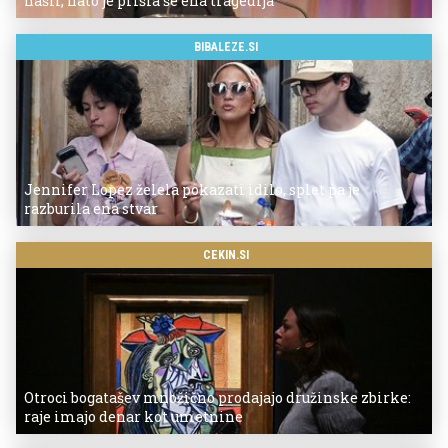
našli, nato je prišla še ena tragedija
BIBALEZE.SI
Jennifer Lopez želela pokazati idilo, splet pa je
razburila ena stvar
CEKIN.SI
Otroci bogatašev množično prodajajo družinske zbirke:
raje imajo denar kot umetnine