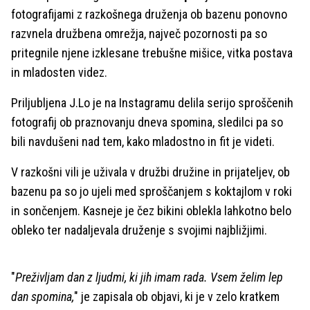
fotografijami z razkošnega druženja ob bazenu ponovno
razvnela družbena omrežja, največ pozornosti pa so
pritegnile njene izklesane trebušne mišice, vitka postava
in mladosten videz.
Priljubljena J.Lo je na Instagramu delila serijo sproščenih
fotografij ob praznovanju dneva spomina, sledilci pa so
bili navdušeni nad tem, kako mladostno in fit je videti.
V razkošni vili je uživala v družbi družine in prijateljev, ob
bazenu pa so jo ujeli med sproščanjem s koktajlom v roki
in sončenjem. Kasneje je čez bikini oblekla lahkotno belo
obleko ter nadaljevala druženje s svojimi najbližjimi.
"
Preživljam dan z ljudmi, ki jih imam rada. Vsem želim lep
dan spomina,
" je zapisala ob objavi, ki je v zelo kratkem