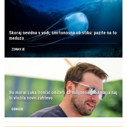
Skoraj nevidna v vodi, smrtonosna ob stiku: pazite na to
meduzo
ZDRAVJE
Bo moral Luka Dončić odšteti 43 milijonov? Anamaria naj
bi vložila novo zahtevo
ODNOSI