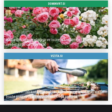
DOMINVRT.SI
Kako dolgo potrebujejo vrtnice, da zrastejo? Vse o rasti,
cvetenju in negi vrtnic
VIZITA.SI
Skrivnost lahkotnega poletnega žara, po katerem ne
boste potrebovali popoldanskega spanca