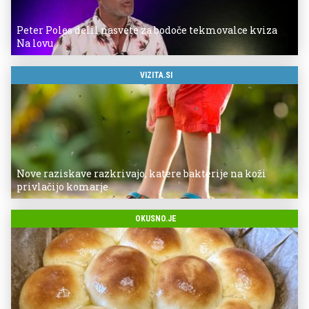
Peter Poles delil nasvete za bodoče tekmovalce kviza
Na lovu
VIZITA.SI
Nove raziskave razkrivajo, katere bakterije na koži
privlačijo komarje
OKUSNO.JE