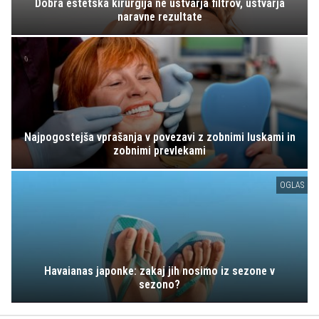
Dobra estetska kirurgija ne ustvarja filtrov, ustvarja
naravne rezultate
Najpogostejša vprašanja v povezavi z zobnimi luskami in
zobnimi prevlekami
OGLAS
Havaianas japonke: zakaj jih nosimo iz sezone v
sezono?