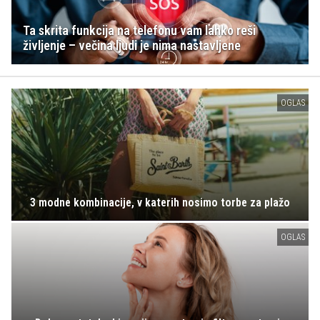
Ta skrita funkcija na telefonu vam lahko reši
življenje – večina ljudi je nima nastavljene
OGLAS
3 modne kombinacije, v katerih nosimo torbe za plažo
OGLAS