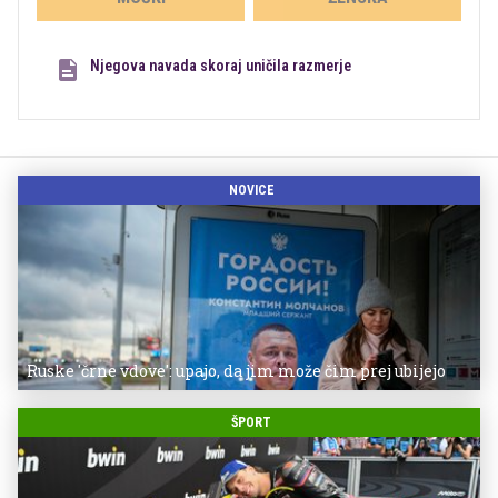
Njegova navada skoraj uničila razmerje
NOVICE
Ruske 'črne vdove': upajo, da jim može čim prej ubijejo
ŠPORT