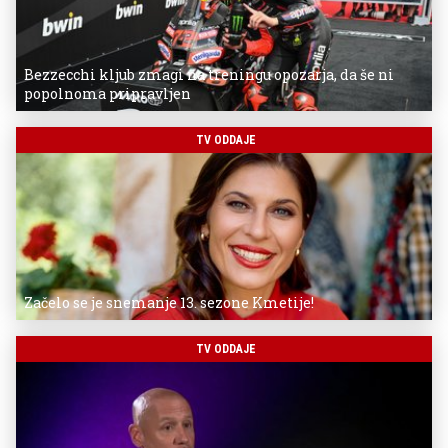
Bezzecchi kljub zmagi na treningu opozarja, da še ni
popolnoma pripravljen
TV ODDAJE
Začelo se je snemanje 13. sezone Kmetije!
TV ODDAJE