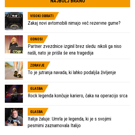
NAJBOLJ BRANO
VISOKI OBRATI
Zakaj novi avtomobili nimajo več rezervne gume?
ODNOSI
Partner zvezdnice izginil brez sledu: nikoli ga niso
našli, nato je prišla še ena tragedija
ZDRAVJE
To je jutranja navada, ki lahko podaljša življenje
GLASBA
Rock legenda končuje kariero, čaka na operacijo srca
GLASBA
Italija žaluje: Umrla je legenda, ki je s svojimi
pesmimi zaznamovala Italijo