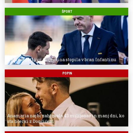
ŠPORT
Nepresenetljivo: Argentina stopila v bran Infantinu
POPIN
Anamaria naj bi zahtevala 43 milijonov in manj dni, ko
sta hčerki z Dončićem