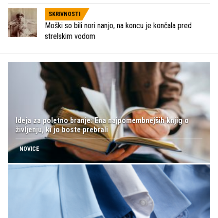
SKRIVNOSTI
Moški so bili nori nanjo, na koncu je končala pred
strelskim vodom
Ideja za poletno branje: Ena najpomembnejših knjig o
življenju, ki jo boste prebrali
NOVICE