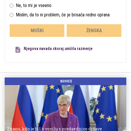
Ne, to mi je vseeno
Mislim, da to ni problem, če je brisača redno oprana
MOŠKI
ŽENSKA
Njegova navada skoraj uničila razmerje
NOVICE
Znano, kdo je bil v vozilu s predsednico države