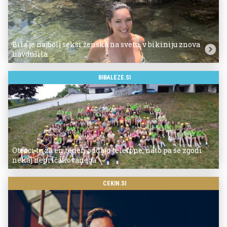
Bila je najbolj seksi ženska na svetu, v bikiniju znova
navdušila
BIBALEZE.SI
Otroci tu za en teden oddajo telefone, nato pa se zgodi
nekaj nepričakovanega
CEKIN.SI