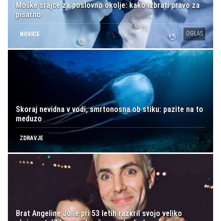
Moške srajce za poslovno okolje: kako izbrati pravo za
pisarno
OGLAS
NOVICE
Skoraj nevidna v vodi, smrtonosna ob stiku: pazite na to
meduzo
ZDRAVJE
Brat Angeline Jolie pri 53 letih razkril svojo veliko