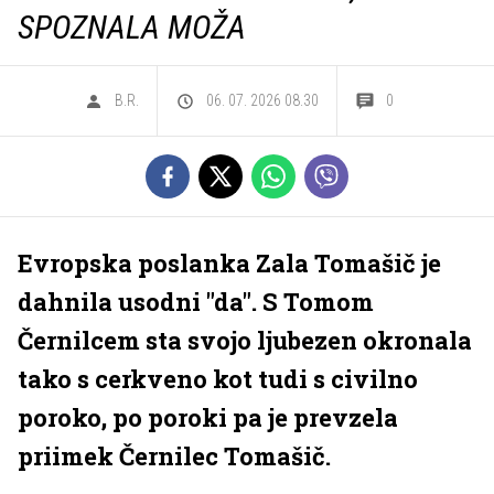
SPOZNALA MOŽA
B.R.
06. 07. 2026 08.30
0
Evropska poslanka Zala Tomašič je
dahnila usodni "da". S Tomom
Černilcem sta svojo ljubezen okronala
tako s cerkveno kot tudi s civilno
poroko, po poroki pa je prevzela
priimek Černilec Tomašič.