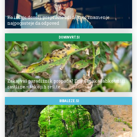
Ko imajo dovolj, preprosto odidejo: to znamenje
najpogosteje da odpoved
DOMINVRT.SI
Zakaj vaš paradižnik propada? Ena napaka lahko uniči
rastline – tako jih rešite
BIBALEZE.SI