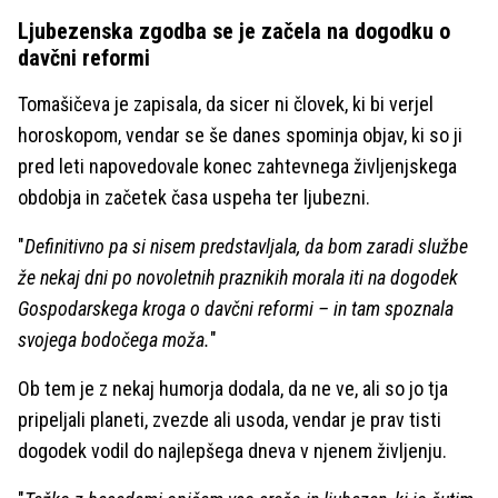
Ljubezenska zgodba se je začela na dogodku o
davčni reformi
Tomašičeva je zapisala, da sicer ni človek, ki bi verjel
horoskopom, vendar se še danes spominja objav, ki so ji
pred leti napovedovale konec zahtevnega življenjskega
obdobja in začetek časa uspeha ter ljubezni.
"
Definitivno pa si nisem predstavljala, da bom zaradi službe
že nekaj dni po novoletnih praznikih morala iti na dogodek
Gospodarskega kroga o davčni reformi – in tam spoznala
svojega bodočega moža.
"
Ob tem je z nekaj humorja dodala, da ne ve, ali so jo tja
pripeljali planeti, zvezde ali usoda, vendar je prav tisti
dogodek vodil do najlepšega dneva v njenem življenju.