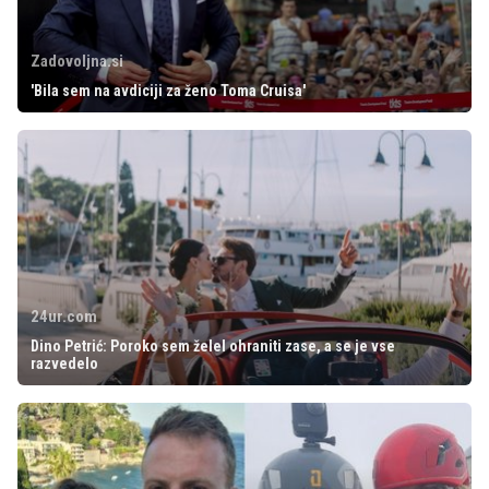
Zadovoljna.si
'Bila sem na avdiciji za ženo Toma Cruisa'
24ur.com
Dino Petrić: Poroko sem želel ohraniti zase, a se je vse
razvedelo