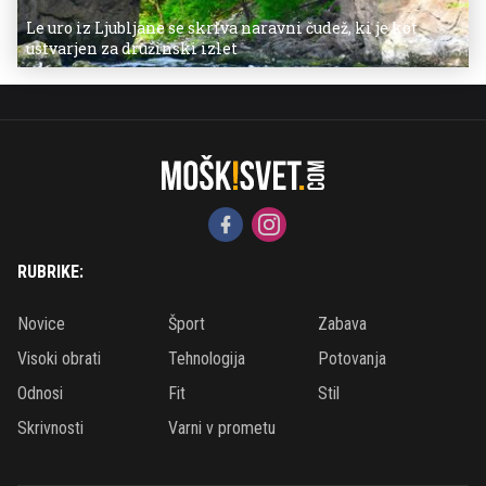
Le uro iz Ljubljane se skriva naravni čudež, ki je kot
ustvarjen za družinski izlet
RUBRIKE:
Novice
Šport
Zabava
Visoki obrati
Tehnologija
Potovanja
Odnosi
Fit
Stil
Skrivnosti
Varni v prometu