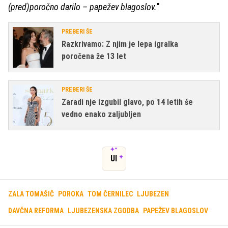
(pred)poročno darilo – papežev blagoslov.
"
PREBERI ŠE
Razkrivamo: Z njim je lepa igralka
poročena že 13 let
PREBERI ŠE
Zaradi nje izgubil glavo, po 14 letih še
vedno enako zaljubljen
UI
ZALA TOMAŠIČ
POROKA
TOM ČERNILEC
LJUBEZEN
DAVČNA REFORMA
LJUBEZENSKA ZGODBA
PAPEŽEV BLAGOSLOV