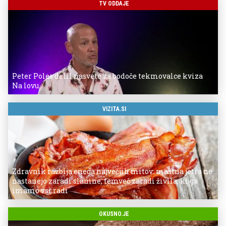
TV ODDAJE
Peter Poles delil nasvete za bodoče tekmovalce kviza
Na lovu
VIZITA.SI
Zdravnik razbija enega največjih mitov: mastna jetra ne
nastanejo zaradi slanine, temveč zaradi živila, ki ga
imamo vsi radi
OKUSNO.JE