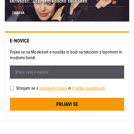
skrivnost: 'Zdaj sem končno svoboden'
ZABAVA
E-NOVICE
Prijavi se na Moskisvet e-novičke in bodi na tekočem z lepotnimi in
modnimi trendi.
Strinjam se s
splošnimi pogoji
in
Politiko zasebnosti
.
PRIJAVI SE