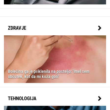
ZDRAVJE
Bolečina ga je priklenila na posteljo: 'Imel sem
občutek, kot da mi koža gori'
TEHNOLOGIJA