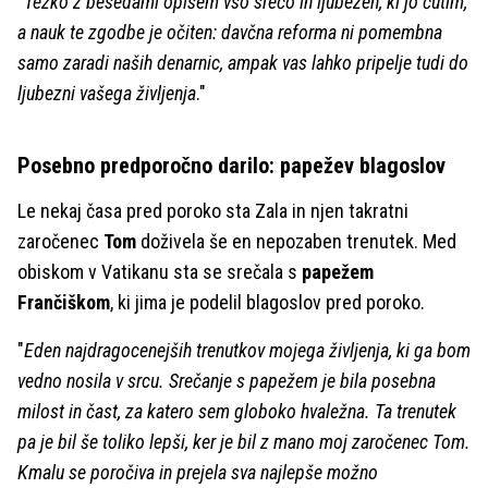
"
Težko z besedami opišem vso srečo in ljubezen, ki jo čutim,
a nauk te zgodbe je očiten: davčna reforma ni pomembna
samo zaradi naših denarnic, ampak vas lahko pripelje tudi do
ljubezni vašega življenja
."
Posebno predporočno darilo: papežev blagoslov
Le nekaj časa pred poroko sta Zala in njen takratni
zaročenec
Tom
doživela še en nepozaben trenutek. Med
obiskom v Vatikanu sta se srečala s
papežem
Frančiškom
, ki jima je podelil blagoslov pred poroko.
"
Eden najdragocenejših trenutkov mojega življenja, ki ga bom
vedno nosila v srcu. Srečanje s papežem je bila posebna
milost in čast, za katero sem globoko hvaležna. Ta trenutek
pa je bil še toliko lepši, ker je bil z mano moj zaročenec Tom.
Kmalu se poročiva in prejela sva najlepše možno