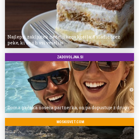
Najlepši zaključek nedeljskega kosila: 8 sladic brez
peke, ki se jih vsi veselijo
ZADOVOLJNA.SI
Doma ga čaka noseča partnerka, on pa dopustuje z drugo
MOSKISVET.COM