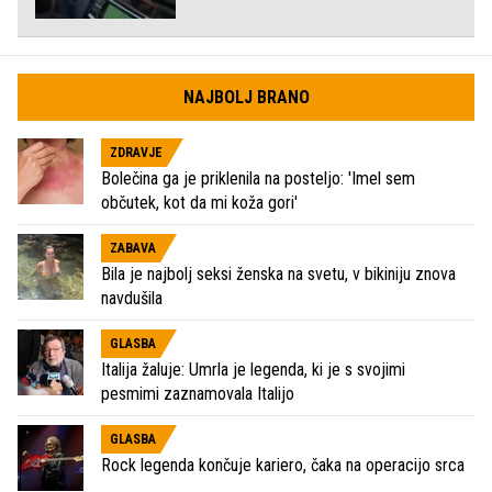
NAJBOLJ BRANO
ZDRAVJE
Bolečina ga je priklenila na posteljo: 'Imel sem
občutek, kot da mi koža gori'
ZABAVA
Bila je najbolj seksi ženska na svetu, v bikiniju znova
navdušila
GLASBA
Italija žaluje: Umrla je legenda, ki je s svojimi
pesmimi zaznamovala Italijo
GLASBA
Rock legenda končuje kariero, čaka na operacijo srca