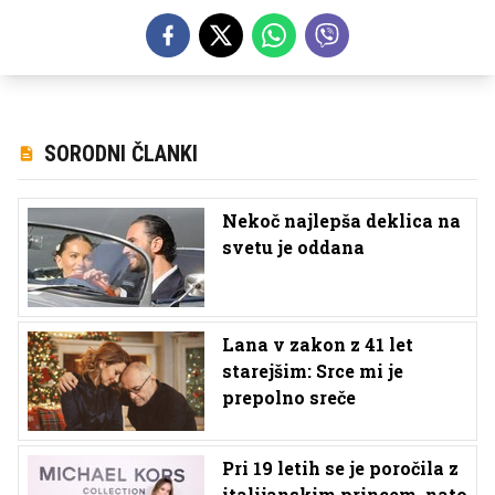
SORODNI ČLANKI
Nekoč najlepša deklica na
svetu je oddana
Lana v zakon z 41 let
starejšim: Srce mi je
prepolno sreče
Pri 19 letih se je poročila z
italijanskim princem, nato