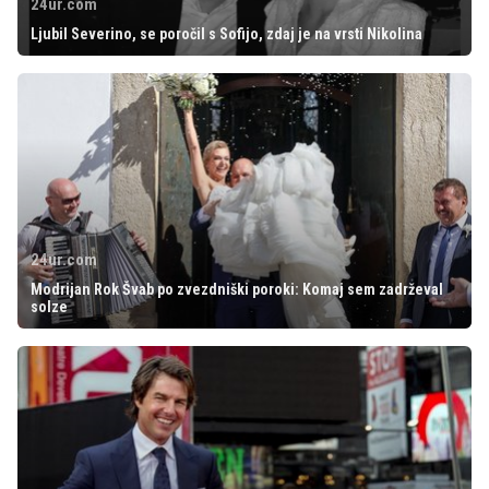
24ur.com
Ljubil Severino, se poročil s Sofijo, zdaj je na vrsti Nikolina
24ur.com
Modrijan Rok Švab po zvezdniški poroki: Komaj sem zadrževal
solze