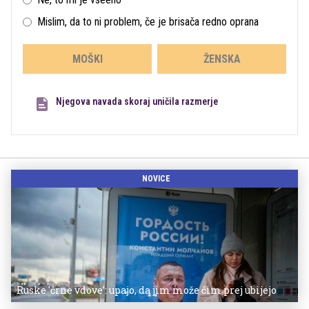
Mislim, da to ni problem, če je brisača redno oprana
MOŠKI
ŽENSKA
Njegova navada skoraj uničila razmerje
NOVICE
Ruske 'črne vdove': upajo, da jim može čim prej ubijejo