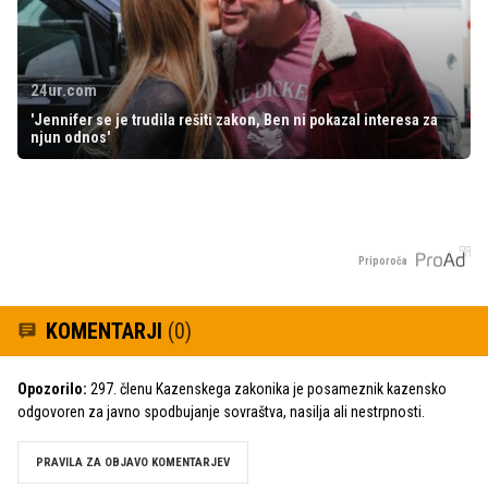
24ur.com
'Jennifer se je trudila rešiti zakon, Ben ni pokazal interesa za
njun odnos'
Priporoča
KOMENTARJI
(0)
Opozorilo:
297. členu Kazenskega zakonika je posameznik kazensko
odgovoren za javno spodbujanje sovraštva, nasilja ali nestrpnosti.
PRAVILA ZA OBJAVO KOMENTARJEV