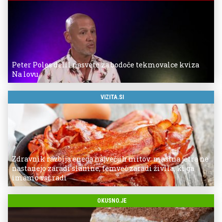
Peter Poles delil nasvete za bodoče tekmovalce kviza
Na lovu
VIZITA.SI
Zdravnik razbija enega največjih mitov: mastna jetra ne
nastanejo zaradi slanine, temveč zaradi živila, ki ga
imamo vsi radi
OKUSNO.JE