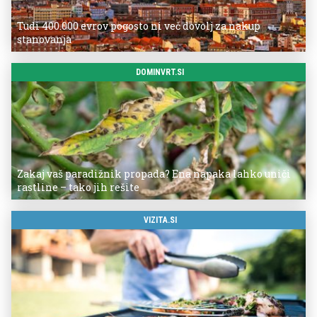
Tudi 400.000 evrov pogosto ni več dovolj za nakup
stanovanja
DOMINVRT.SI
Zakaj vaš paradižnik propada? Ena napaka lahko uniči
rastline – tako jih rešite
VIZITA.SI