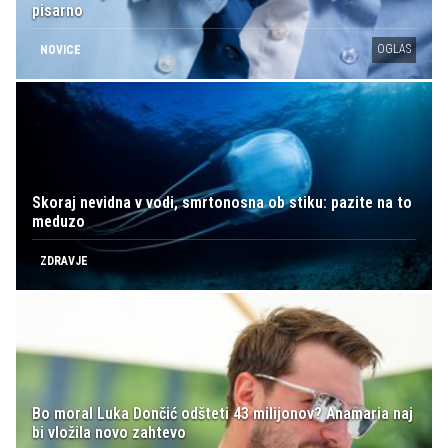
pisarno
OGLAS
NOVICE
Skoraj nevidna v vodi, smrtonosna ob stiku: pazite na to
meduzo
ZDRAVJE
Bo moral Luka Dončić odšteti 43 milijonov? Anamaria naj
bi vložila novo zahtevo