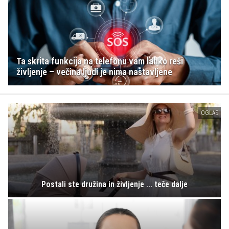
Ta skrita funkcija na telefonu vam lahko reši
življenje – večina ljudi je nima nastavljene
OGLAS
Postali ste družina in življenje ... teče dalje