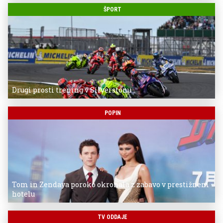
ŠPORT
Drugi prosti trening v Silverstonu
POPIN
Tom in Zendaya poroko okronala z zabavo v prestižnem
hotelu
TV ODDAJE