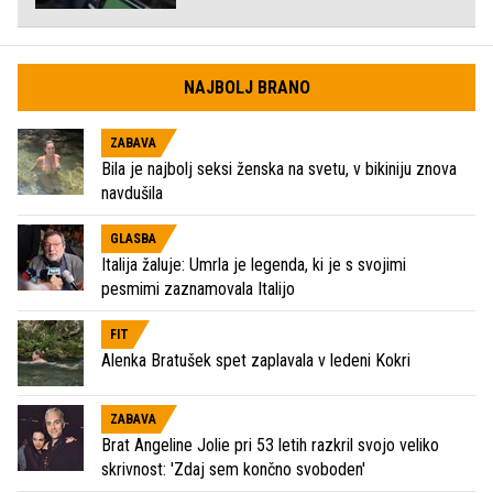
NAJBOLJ BRANO
ZABAVA
Bila je najbolj seksi ženska na svetu, v bikiniju znova
navdušila
GLASBA
Italija žaluje: Umrla je legenda, ki je s svojimi
pesmimi zaznamovala Italijo
FIT
Alenka Bratušek spet zaplavala v ledeni Kokri
ZABAVA
Brat Angeline Jolie pri 53 letih razkril svojo veliko
skrivnost: 'Zdaj sem končno svoboden'