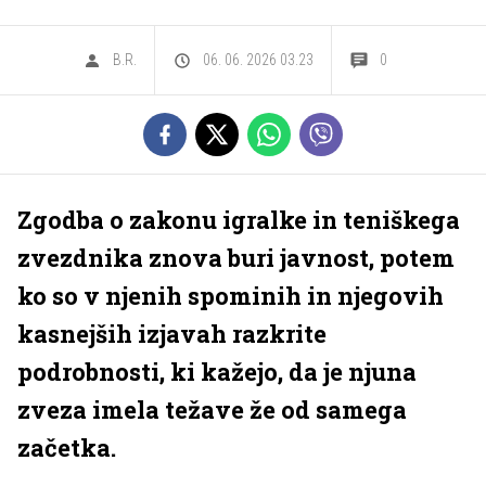
B.R.
06. 06. 2026 03.23
0
Zgodba o zakonu igralke in teniškega
zvezdnika znova buri javnost, potem
ko so v njenih spominih in njegovih
kasnejših izjavah razkrite
podrobnosti, ki kažejo, da je njuna
zveza imela težave že od samega
začetka.