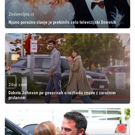
Zadovoljna.si
Njuno poročno slavje je prekinilo celo televizijski Dnevnik
24ur.com
Dakota Johnson po govoricah o razhodu znova z zaročnim
prstanom