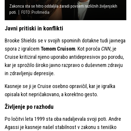
Zakonca sta se hitro oddaljila zaradi povsem različnih življenjskih
poti.
FOTO: Profimedia
Javni pritiski in konflikti
Brooke Shields se v svojih spominih dotakne tudi javnega
spora z igralcem
Tomom Cruisom
. Kot poroča
CNN
, je
Cruise kritiziral njeno uporabo antidepresivov po porodu,
kar je sprožilo široko javno razpravo o duševnem zdravju
in zdravljenju depresije.
Kasneje se ji je Cruise osebno opravičil, kar je igralka
opisala kot nepričakovano, a korektno gesto.
Življenje po razhodu
Po ločitvi leta 1999 sta oba nadaljevala svoji poti. Andre
Agassi je kasneje našel stabilnost v zakonu s teniško