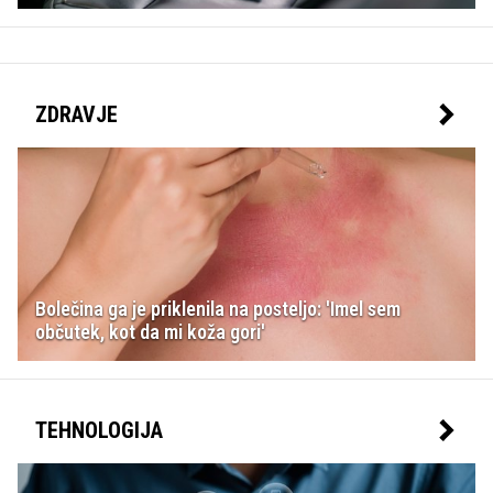
ZDRAVJE
Bolečina ga je priklenila na posteljo: 'Imel sem
občutek, kot da mi koža gori'
TEHNOLOGIJA