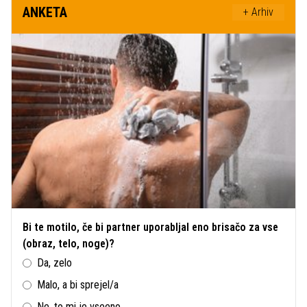
ANKETA
+ Arhiv
Bi te motilo, če bi partner uporabljal eno brisačo za vse
(obraz, telo, noge)?
Da, zelo
Malo, a bi sprejel/a
Ne, to mi je vseeno