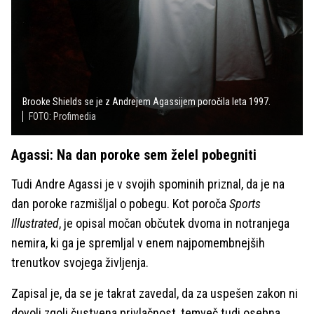
Brooke Shields se je z Andrejem Agassijem poročila leta 1997.
FOTO: Profimedia
Agassi: Na dan poroke sem želel pobegniti
Tudi Andre Agassi je v svojih spominih priznal, da je na
dan poroke razmišljal o pobegu. Kot poroča
Sports
Illustrated
, je opisal močan občutek dvoma in notranjega
nemira, ki ga je spremljal v enem najpomembnejših
trenutkov svojega življenja.
Zapisal je, da se je takrat zavedal, da za uspešen zakon ni
dovolj zgolj čustvena privlačnost, temveč tudi osebna