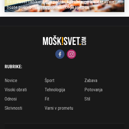
Skrivnost lahkotnega poletnega žara, po katerem ne
boste potrebovali popoldanskega spanca
RUBRIKE:
Novice
Šport
Zabava
Visoki obrati
Tehnologija
Potovanja
Odnosi
Fit
Stil
Skrivnosti
Varni v prometu