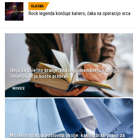
GLASBA
Rock legenda končuje kariero, čaka na operacijo srca
Ideja za poletno branje: Ena najpomembnejših knjig o
življenju, ki jo boste prebrali
NOVICE
Moške srajce za poslovno okolje: kako izbrati pravo za