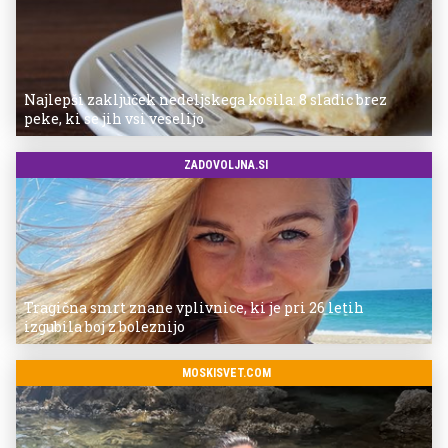
Najlepši zaključek nedeljskega kosila: 8 sladic brez
peke, ki se jih vsi veselijo
ZADOVOLJNA.SI
Tragična smrt znane vplivnice, ki je pri 26 letih
izgubila boj z boleznijo
MOSKISVET.COM