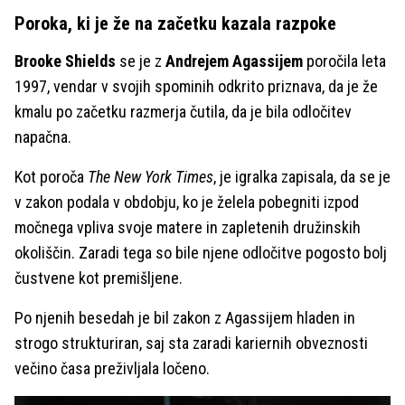
Poroka, ki je že na začetku kazala razpoke
Brooke Shields
se je z
Andrejem Agassijem
poročila leta
1997, vendar v svojih spominih odkrito priznava, da je že
kmalu po začetku razmerja čutila, da je bila odločitev
napačna.
Kot poroča
The New York Times
, je igralka zapisala, da se je
v zakon podala v obdobju, ko je želela pobegniti izpod
močnega vpliva svoje matere in zapletenih družinskih
okoliščin. Zaradi tega so bile njene odločitve pogosto bolj
čustvene kot premišljene.
Po njenih besedah je bil zakon z Agassijem hladen in
strogo strukturiran, saj sta zaradi kariernih obveznosti
večino časa preživljala ločeno.