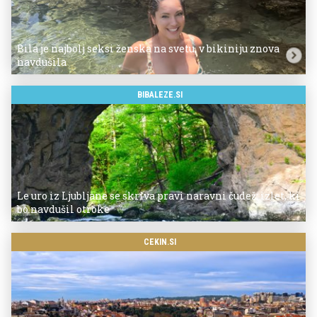
Bila je najbolj seksi ženska na svetu, v bikiniju znova
navdušila
BIBALEZE.SI
Le uro iz Ljubljane se skriva pravi naravni čudež: izlet, ki
bo navdušil otroke
CEKIN.SI