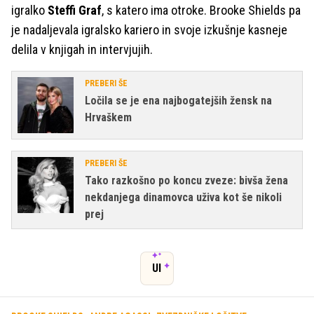
igralko
Steffi Graf
, s katero ima otroke. Brooke Shields pa
je nadaljevala igralsko kariero in svoje izkušnje kasneje
delila v knjigah in intervjujih.
PREBERI ŠE
Ločila se je ena najbogatejših žensk na
Hrvaškem
PREBERI ŠE
Tako razkošno po koncu zveze: bivša žena
nekdanjega dinamovca uživa kot še nikoli
prej
UI