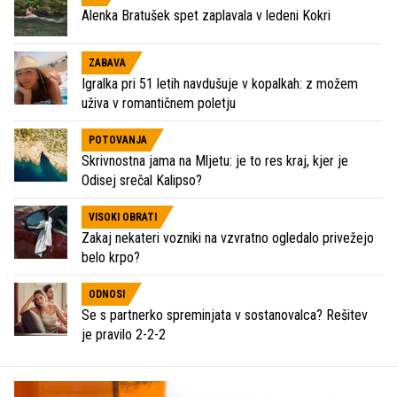
Alenka Bratušek spet zaplavala v ledeni Kokri
ZABAVA
Igralka pri 51 letih navdušuje v kopalkah: z možem
uživa v romantičnem poletju
POTOVANJA
Skrivnostna jama na Mljetu: je to res kraj, kjer je
Odisej srečal Kalipso?
VISOKI OBRATI
Zakaj nekateri vozniki na vzvratno ogledalo privežejo
belo krpo?
ODNOSI
Se s partnerko spreminjata v sostanovalca? Rešitev
je pravilo 2-2-2