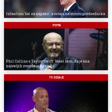
Infantinu 'žal za napake', a ostaja na mestu predsednika
POPIN
Phil Collins o Taylor Swift: Vesel sem, da je ena
največjih zvezdnic na svetu
TV ODDAJE