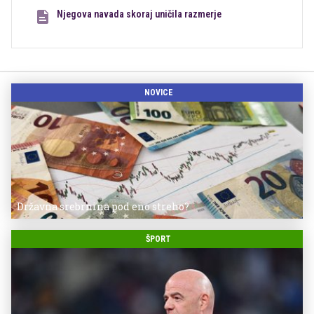
Njegova navada skoraj uničila razmerje
NOVICE
Državna srebrnina pod eno streho?
ŠPORT