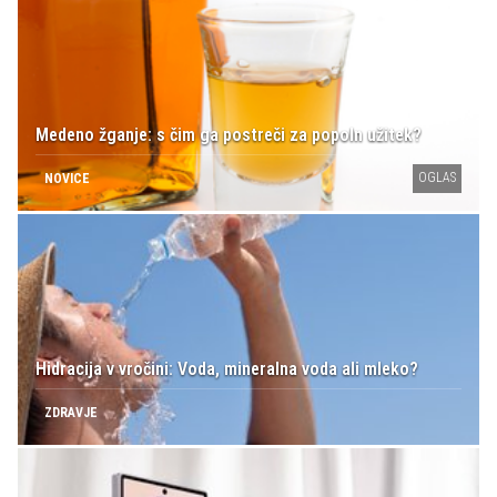
Medeno žganje: s čim ga postreči za popoln užitek?
OGLAS
NOVICE
Hidracija v vročini: Voda, mineralna voda ali mleko?
ZDRAVJE