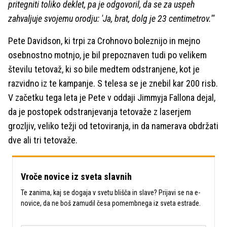
pritegniti toliko deklet, pa je odgovoril, da se za uspeh
zahvaljuje svojemu orodju: 'Ja, brat, dolg je 23 centimetrov.'"
Pete Davidson, ki trpi za Crohnovo boleznijo in mejno
osebnostno motnjo, je bil prepoznaven tudi po velikem
številu tetovaž, ki so bile medtem odstranjene, kot je
razvidno iz te kampanje. S telesa se je znebil kar 200 risb.
V začetku tega leta je Pete v oddaji Jimmyja Fallona dejal,
da je postopek odstranjevanja tetovaže z laserjem
grozljiv, veliko težji od tetoviranja, in da namerava obdržati
dve ali tri tetovaže.
Vroče novice iz sveta slavnih
Te zanima, kaj se dogaja v svetu blišča in slave? Prijavi se na e-
novice, da ne boš zamudil česa pomembnega iz sveta estrade.