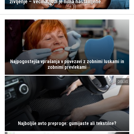
življenje – večina ljudi je nima nastavljene
Najpogostejša vprašanja v povezavi z zobnimi luskami in
zobnimi prevlekami
OGLAS
Najboljše avto preproge: gumijaste ali tekstilne?