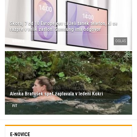
Skoraj 7 od 10 Evropejcev si želi tanek telefon, ki se
razpre v velik zaslon: Samsung ima odgovor
OGLAS
NOVICE
Alenka Bratušek spet zaplavala v ledeni Kokri
FIT
E-NOVICE