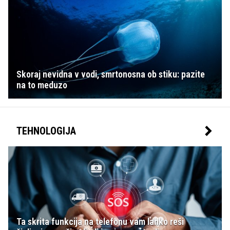
Skoraj nevidna v vodi, smrtonosna ob stiku: pazite
na to meduzo
TEHNOLOGIJA
Ta skrita funkcija na telefonu vam lahko reši