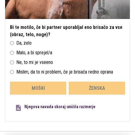
Bi te motilo, če bi partner uporabljal eno brisačo za vse
(obraz, telo, noge)?
Da, zelo
Malo, a bi sprejel/a
Ne, to mi je vseeno
Mislim, da to ni problem, če je brisača redno oprana
MOŠKI
ŽENSKA
Njegova navada skoraj uničila razmerje