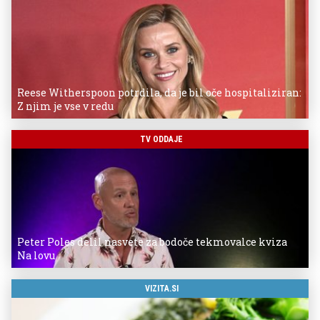
Reese Witherspoon potrdila, da je bil oče hospitaliziran:
Z njim je vse v redu
TV ODDAJE
Peter Poles delil nasvete za bodoče tekmovalce kviza
Na lovu
VIZITA.SI