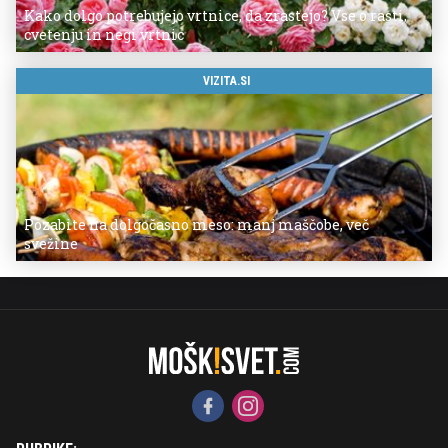
Kako dolgo potrebujejo vrtnice, da zrastejo? Vse o rasti,
cvetenju in negi vrtnic
VIZITA.SI
Pozabite na dolgočasno meso: manj maščobe, več
svežine