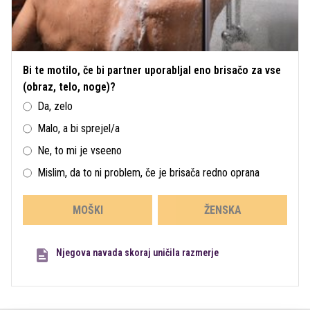
Bi te motilo, če bi partner uporabljal eno brisačo za vse
(obraz, telo, noge)?
Da, zelo
Malo, a bi sprejel/a
Ne, to mi je vseeno
Mislim, da to ni problem, če je brisača redno oprana
MOŠKI
ŽENSKA
Njegova navada skoraj uničila razmerje