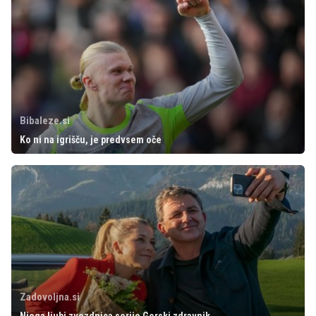
Bibaleze.si
Ko ni na igrišču, je predvsem oče
Zadovoljna.si