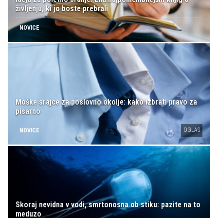
življenju, ki jo boste prebrali
NOVICE
Moške srajce za poslovno okolje: kako izbrati pravo za
pisarno
OGLAS
NOVICE
Skoraj nevidna v vodi, smrtonosna ob stiku: pazite na to
meduzo