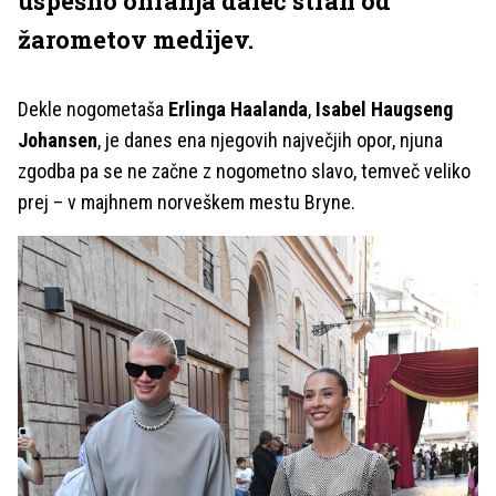
uspešno ohranja daleč stran od
žarometov medijev.
Dekle nogometaša
Erlinga Haalanda
,
Isabel Haugseng
Johansen
, je danes ena njegovih največjih opor, njuna
zgodba pa se ne začne z nogometno slavo, temveč veliko
prej – v majhnem norveškem mestu Bryne.