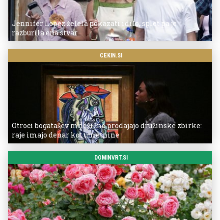
Jennifer Lopez želela pokazati idilo, splet pa je
razburila ena stvar
CEKIN.SI
Otroci bogatašev množično prodajajo družinske zbirke:
raje imajo denar kot umetnine
DOMINVRT.SI