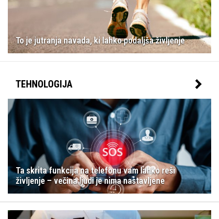
To je jutranja navada, ki lahko podaljša življenje
TEHNOLOGIJA
Ta skrita funkcija na telefonu vam lahko reši
življenje – večina ljudi je nima nastavljene