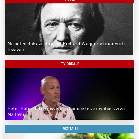
Na ogled dokazi, da je bil Richard Wagner v finančnih
težavah
TV ODDAJE
Peter Poles delil nasvete za bodoče tekmovalce kviza
Na lovu
VIZITA.SI