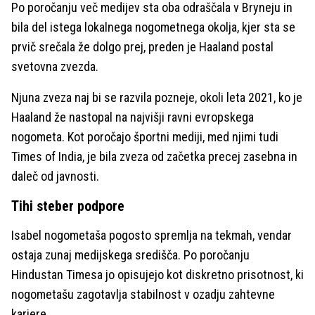
Po poročanju več medijev sta oba odraščala v Bryneju in
bila del istega lokalnega nogometnega okolja, kjer sta se
prvič srečala že dolgo prej, preden je Haaland postal
svetovna zvezda.
Njuna zveza naj bi se razvila pozneje, okoli leta 2021, ko je
Haaland že nastopal na najvišji ravni evropskega
nogometa. Kot poročajo športni mediji, med njimi tudi
Times of India, je bila zveza od začetka precej zasebna in
daleč od javnosti.
Tihi steber podpore
Isabel nogometaša pogosto spremlja na tekmah, vendar
ostaja zunaj medijskega središča. Po poročanju
Hindustan Timesa jo opisujejo kot diskretno prisotnost, ki
nogometašu zagotavlja stabilnost v ozadju zahtevne
kariere.