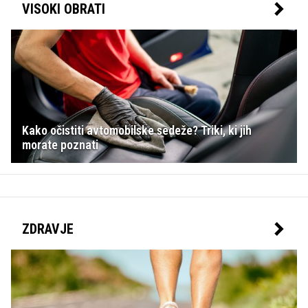
VISOKI OBRATI
Kako očistiti avtomobilske sedeže? Triki, ki jih
morate poznati
ZDRAVJE