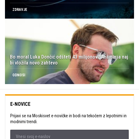
ZDRAVJE
Bo moral Luka Dončić odšteti 43 milijonov? Anamaria naj
bi vložila novo zahtevo
ODNOSI
E-NOVICE
Prijavi se na Moskisvet e-novičke in bodi na tekočem z lepotnimi in
modnimi trendi.