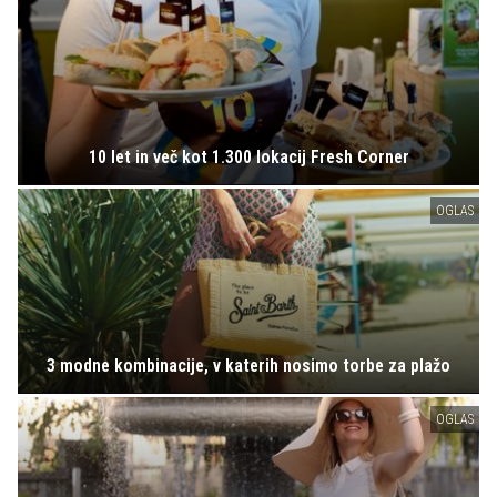
10 let in več kot 1.300 lokacij Fresh Corner
OGLAS
3 modne kombinacije, v katerih nosimo torbe za plažo
OGLAS