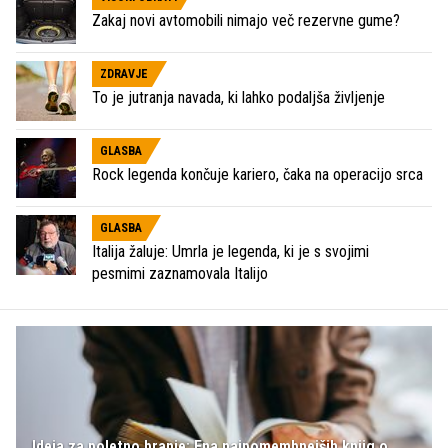
Zakaj novi avtomobili nimajo več rezervne gume?
ZDRAVJE
To je jutranja navada, ki lahko podaljša življenje
GLASBA
Rock legenda končuje kariero, čaka na operacijo srca
GLASBA
Italija žaluje: Umrla je legenda, ki je s svojimi
pesmimi zaznamovala Italijo
Ideja za poletno branje: Ena najpomembnejših knjig o