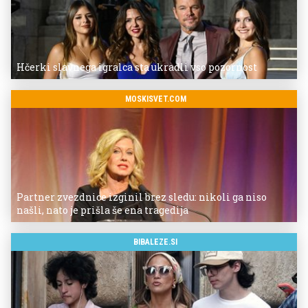
Hčerki slavnega igralca sta ukradli vso pozornost
MOSKISVET.COM
Partner zvezdnice izginil brez sledu: nikoli ga niso
našli, nato je prišla še ena tragedija
BIBALEZE.SI