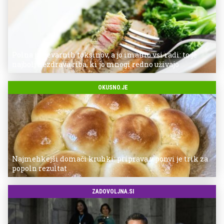
Polna je nevarnih toksinov, a jo imamo vsi radi: to je
najbolj nezdrava riba, ki jo mnogi redno uživajo
OKUSNO.JE
Najmehkejši domači kruhki: priprava v ponvi je trik za
popoln rezultat
ZADOVOLJNA.SI