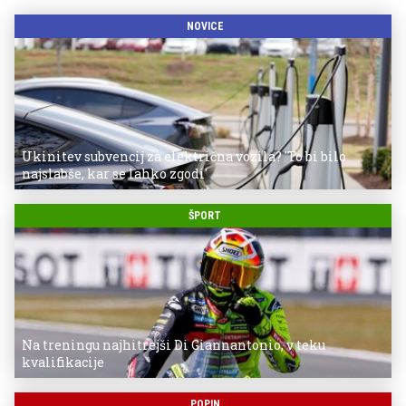
NOVICE
Ukinitev subvencij za električna vozila? 'To bi bilo
najslabše, kar se lahko zgodi'
ŠPORT
Na treningu najhitrejši Di Giannantonio, v teku
kvalifikacije
POPIN