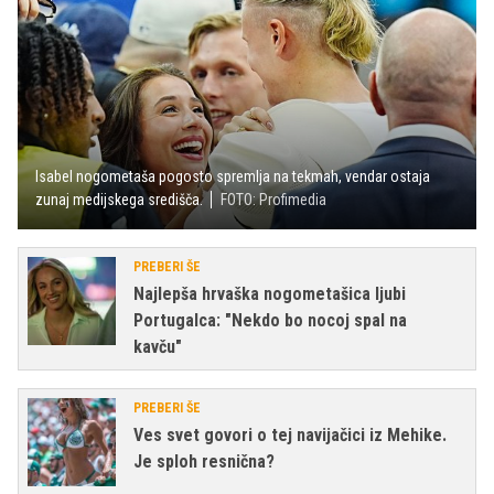
Isabel nogometaša pogosto spremlja na tekmah, vendar ostaja
zunaj medijskega središča.
FOTO: Profimedia
PREBERI ŠE
Najlepša hrvaška nogometašica ljubi
Portugalca: "Nekdo bo nocoj spal na
kavču"
PREBERI ŠE
Ves svet govori o tej navijačici iz Mehike.
Je sploh resnična?