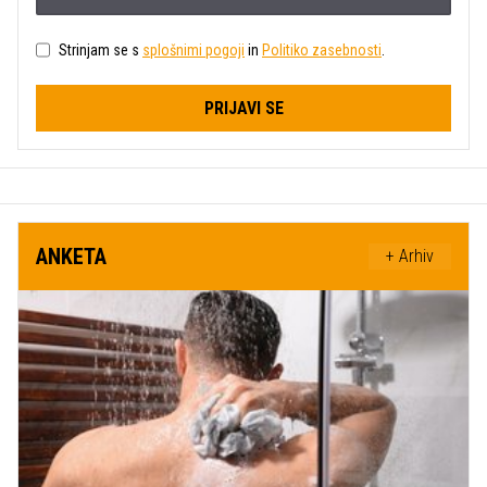
Strinjam se s
splošnimi pogoji
in
Politiko zasebnosti
.
PRIJAVI SE
ANKETA
+ Arhiv