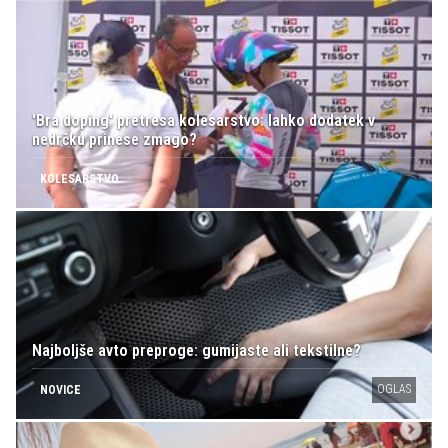
'Bra doping' pretresa kolesarstvo: lahko dodatek v
nedrčku prinese zmago?
KOLESARSTVO
Najboljše avto preproge: gumijaste ali tekstilne?
OGLAS
NOVICE