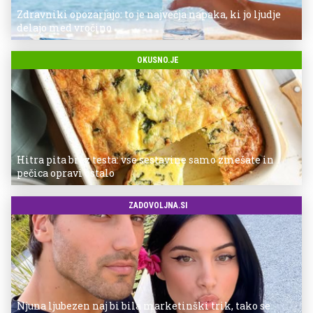
Zdravniki opozarjajo: to je največja napaka, ki jo ljudje
delajo med vročino
OKUSNO.JE
Hitra pita brez testa: vse sestavine samo zmešate in
pečica opravi ostalo
ZADOVOLJNA.SI
Njuna ljubezen naj bi bila marketinški trik, tako se