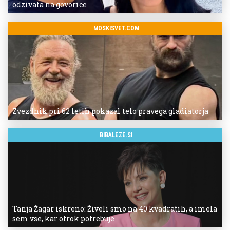
odzivata na govorice
MOSKISVET.COM
Zvezdnik pri 62 letih pokazal telo pravega gladiatorja
BIBALEZE.SI
Tanja Žagar iskreno: Živeli smo na 40 kvadratih, a imela
sem vse, kar otrok potrebuje