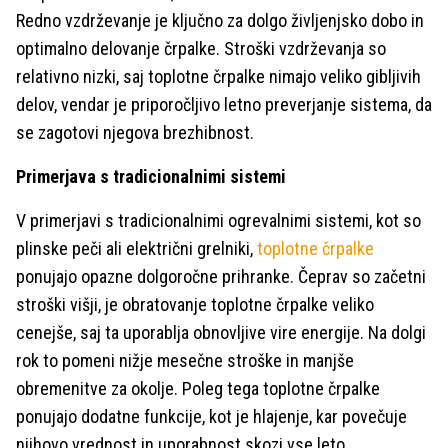
Redno vzdrževanje je ključno za dolgo življenjsko dobo in
optimalno delovanje črpalke. Stroški vzdrževanja so
relativno nizki, saj toplotne črpalke nimajo veliko gibljivih
delov, vendar je priporočljivo letno preverjanje sistema, da
se zagotovi njegova brezhibnost.
Primerjava s tradicionalnimi sistemi
V primerjavi s tradicionalnimi ogrevalnimi sistemi, kot so
plinske peči ali električni grelniki,
toplotne črpalke
ponujajo opazne dolgoročne prihranke. Čeprav so začetni
stroški višji, je obratovanje toplotne črpalke veliko
cenejše, saj ta uporablja obnovljive vire energije. Na dolgi
rok to pomeni nižje mesečne stroške in manjše
obremenitve za okolje. Poleg tega toplotne črpalke
ponujajo dodatne funkcije, kot je hlajenje, kar povečuje
njihovo vrednost in uporabnost skozi vse leto.