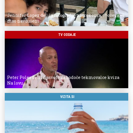
Jennifer Lopez delila fotografije z otrokoma, oboževalci
niso navdušeni
TV ODDAJE
Peter Poles delil nasvete za bodoče tekmovalce kviza
Na lovu
VIZITA.SI