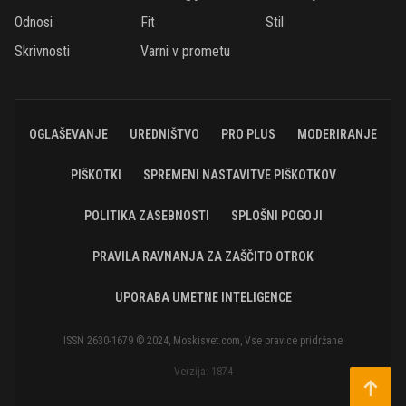
Odnosi
Fit
Stil
Skrivnosti
Varni v prometu
OGLAŠEVANJE
UREDNIŠTVO
PRO PLUS
MODERIRANJE
PIŠKOTKI
SPREMENI NASTAVITVE PIŠKOTKOV
POLITIKA ZASEBNOSTI
SPLOŠNI POGOJI
PRAVILA RAVNANJA ZA ZAŠČITO OTROK
UPORABA UMETNE INTELIGENCE
ISSN 2630-1679 © 2024, Moskisvet.com, Vse pravice pridržane
Verzija: 1874