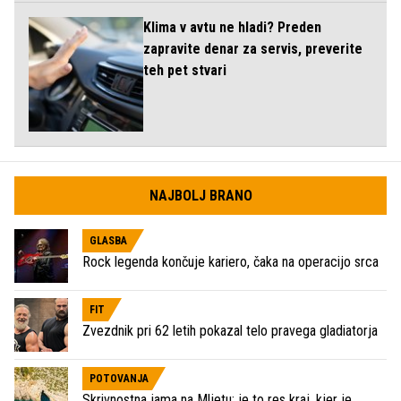
Klima v avtu ne hladi? Preden
zapravite denar za servis, preverite
teh pet stvari
NAJBOLJ BRANO
GLASBA
Rock legenda končuje kariero, čaka na operacijo srca
FIT
Zvezdnik pri 62 letih pokazal telo pravega gladiatorja
POTOVANJA
Skrivnostna jama na Mljetu: je to res kraj, kjer je