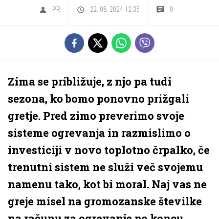
PR
22. 08. 2024 12.35
0
Zima se približuje, z njo pa tudi
sezona, ko bomo ponovno prižgali
gretje. Pred zimo preverimo svoje
sisteme ogrevanja in razmislimo o
investiciji v novo toplotno črpalko, če
trenutni sistem ne služi več svojemu
namenu tako, kot bi moral. Naj vas ne
greje misel na gromozanske številke
na računu za ogrevanje po koncu