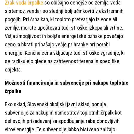
Zrak-voda črpalke
so običajno cenejše od zemlja-voda
sistemov, vendar so slednji bolj učinkoviti v ekstremnih
pogojih. Pri črpalkah, ki toploto pretvarjajo iz vode ali
zemlje, morate upoštevati tudi stroške izkopa ali vrtine.
Višja zmogljivost in boljše energetske oznake povečajo
ceno, a hkrati prinašajo večje prihranke pri porabi
energije. Končna cena vključuje tudi stroške vgradnje, ki
se razlikujejo glede na zahtevnost terena in specifike
objekta.
Možnosti financiranja in subvencije pri nakupu toplotne
črpalke
Eko sklad, Slovenski okoljski javni sklad, ponuja
subvencije za nakup in namestitev toplotnih črpalk kot
del svojih prizadevanj za spodbujanje rabe obnovljivih
virov energije. Te subvencije lahko bistveno znižajo