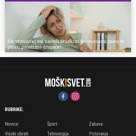
Kaj vročinski val naredi ženskim hormonom: zakaj se
poleti počutimo drugače?
RUBRIKE:
Novice
Šport
Zabava
Visoki obrati
Tehnologija
Potovanja