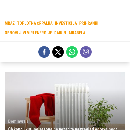
MRAZ
TOPLOTNA ČRPALKA
INVESTICIJA
PRIHRANKI
OBNOVLJIVI VIRI ENERGIJE
DAIKIN
AIRABELA
Dominvrt.si
Ob koncu kurilne sezone ne pozabite na pregled ogrevalnega