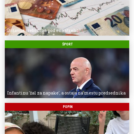
Državna srebrnina pod eno streho?
ŠPORT
Infantinu 'žal za napake', a ostaja na mestu predsednika
POPIN