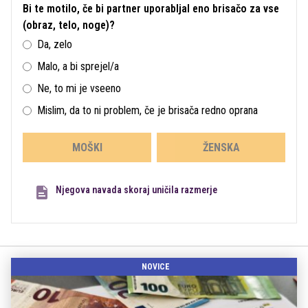
Bi te motilo, če bi partner uporabljal eno brisačo za vse
(obraz, telo, noge)?
Da, zelo
Malo, a bi sprejel/a
Ne, to mi je vseeno
Mislim, da to ni problem, če je brisača redno oprana
MOŠKI
ŽENSKA
Njegova navada skoraj uničila razmerje
NOVICE