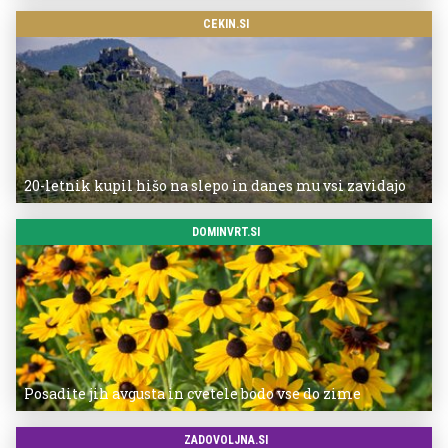
CEKIN.SI
20-letnik kupil hišo na slepo in danes mu vsi zavidajo
DOMINVRT.SI
Posadite jih avgusta in cvetele bodo vse do zime
ZADOVOLJNA.SI