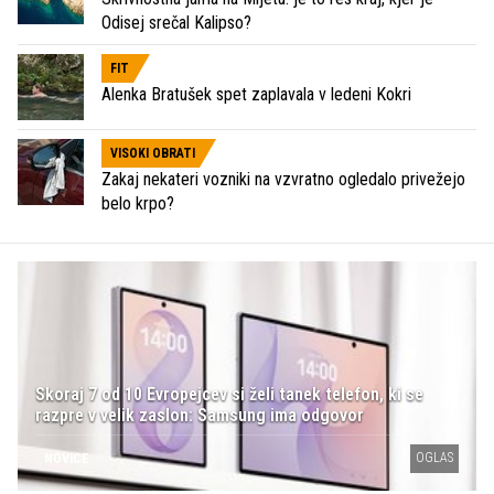
Odisej srečal Kalipso?
FIT
Alenka Bratušek spet zaplavala v ledeni Kokri
VISOKI OBRATI
Zakaj nekateri vozniki na vzvratno ogledalo privežejo
belo krpo?
Skoraj 7 od 10 Evropejcev si želi tanek telefon, ki se
razpre v velik zaslon: Samsung ima odgovor
OGLAS
NOVICE