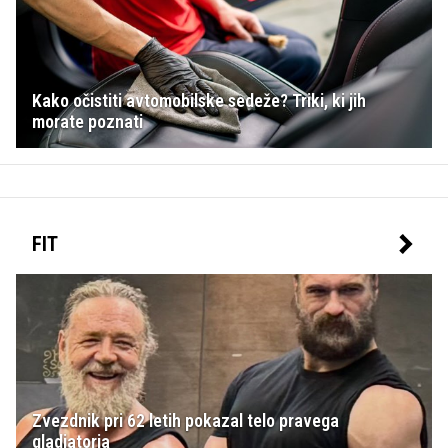
Kako očistiti avtomobilske sedeže? Triki, ki jih
morate poznati
FIT
Zvezdnik pri 62 letih pokazal telo pravega
gladiatorja