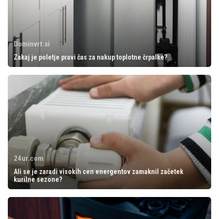
Dominvrt.si
Zakaj je poletje pravi čas za nakup toplotne črpalke?
24ur.com
Ali se je zaradi visokih cen energentov zamaknil začetek
kurilne sezone?