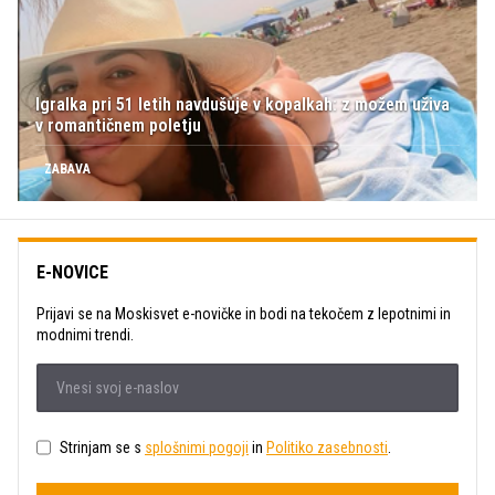
Igralka pri 51 letih navdušuje v kopalkah: z možem uživa
v romantičnem poletju
ZABAVA
E-NOVICE
Prijavi se na Moskisvet e-novičke in bodi na tekočem z lepotnimi in
modnimi trendi.
Strinjam se s
splošnimi pogoji
in
Politiko zasebnosti
.