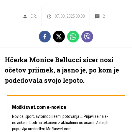
E.R.
07. 03. 2025 00.30
2
Hčerka Monice Bellucci sicer nosi
očetov priimek, a jasno je, po kom je
podedovala svojo lepoto.
Moškisvet.com e-novice
Novice, šport, avtomobilizem, potovanja ... Prijavi se na e-
novičke in bodi na tekočem z aktualnimi novicami. Zate jih
pripravlja uredništvo Moškisvet.com.