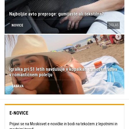
Najboljše avto preproge: gumijaste ali tekstilne?
OGLAS
NOVICE
Igralka pri 51 letih navdušuje v kopalkah: z možem uživa
v romantičnem poletju
ZABAVA
E-NOVICE
Prijavi se na Moskisvet e-novičke in bodi na tekočem z lepotnimi in