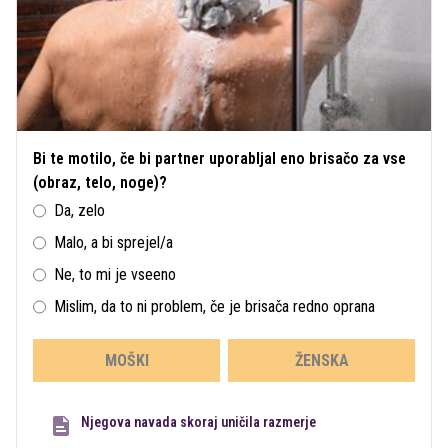
Bi te motilo, če bi partner uporabljal eno brisačo za vse
(obraz, telo, noge)?
Da, zelo
Malo, a bi sprejel/a
Ne, to mi je vseeno
Mislim, da to ni problem, če je brisača redno oprana
MOŠKI
ŽENSKA
Njegova navada skoraj uničila razmerje