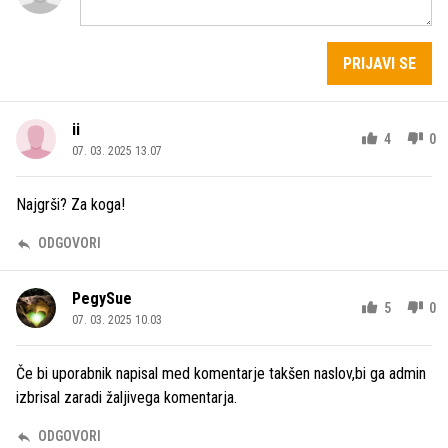
PRIJAVI SE
ii
4
0
07. 03. 2025 13.07
Najgrši? Za koga!
ODGOVORI
PegySue
5
0
07. 03. 2025 10.03
Če bi uporabnik napisal med komentarje takšen naslov,bi ga admin
izbrisal zaradi žaljivega komentarja.
ODGOVORI