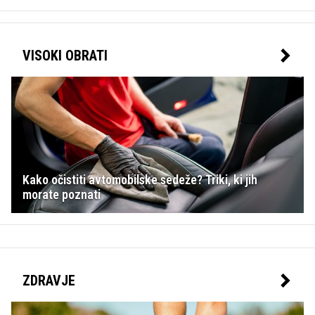
VISOKI OBRATI
Kako očistiti avtomobilske sedeže? Triki, ki jih
morate poznati
ZDRAVJE