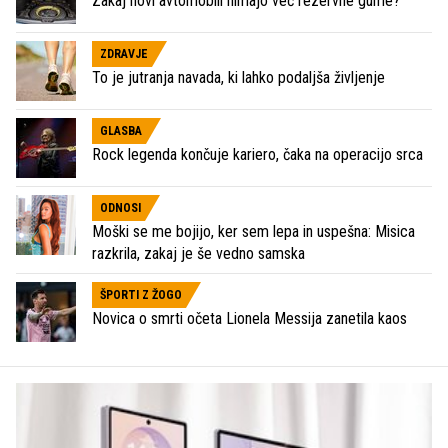
Zakaj novi avtomobili nimajo več rezervne gume?
ZDRAVJE
To je jutranja navada, ki lahko podaljša življenje
GLASBA
Rock legenda končuje kariero, čaka na operacijo srca
ODNOSI
Moški se me bojijo, ker sem lepa in uspešna: Misica
razkrila, zakaj je še vedno samska
ŠPORTI Z ŽOGO
Novica o smrti očeta Lionela Messija zanetila kaos