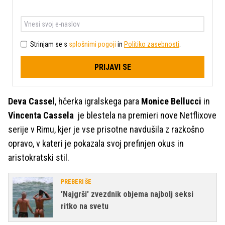
Strinjam se s
splošnimi pogoji
in
Politiko zasebnosti
.
PRIJAVI SE
Deva Cassel
, hčerka igralskega para
Monice Bellucci
in
Vincenta Cassela
je blestela na premieri nove Netflixove
serije v Rimu, kjer je vse prisotne navdušila z razkošno
opravo, v kateri je pokazala svoj prefinjen okus in
aristokratski stil.
PREBERI ŠE
'Najgrši' zvezdnik objema najbolj seksi
ritko na svetu