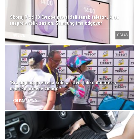
Skoraj 7 od 10 Evropejcev si želi tanek telefon, ki se
razpre v velik zaslon: Samsung ima odgovor
OGLAS
NOVICE
'Bra doping' pretresa kolesarstvo: lahko dodatek v
nedrčku prinese zmago?
KOLESARSTVO