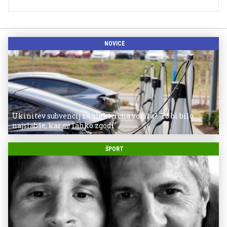
NOVICE
Ukinitev subvencij za električna vozila? 'To bi bilo
najslabše, kar se lahko zgodi'
ŠPORT