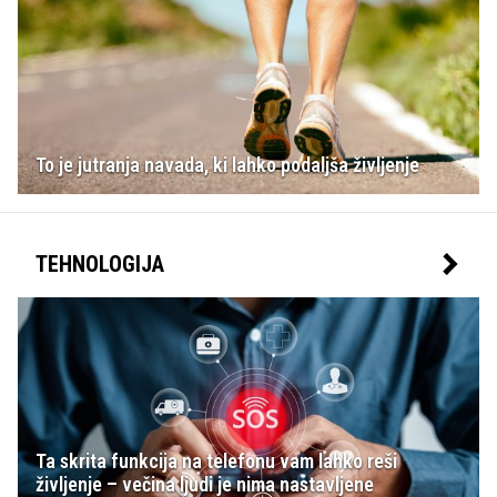
To je jutranja navada, ki lahko podaljša življenje
TEHNOLOGIJA
Ta skrita funkcija na telefonu vam lahko reši
življenje – večina ljudi je nima nastavljene