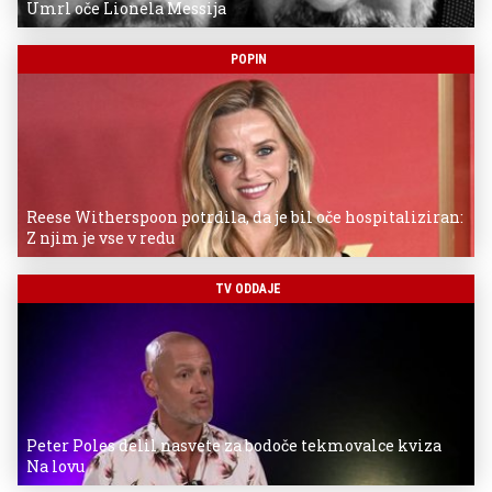
Umrl oče Lionela Messija
POPIN
Reese Witherspoon potrdila, da je bil oče hospitaliziran:
Z njim je vse v redu
TV ODDAJE
Peter Poles delil nasvete za bodoče tekmovalce kviza
Na lovu