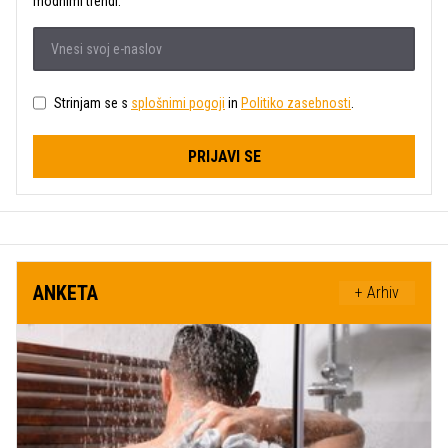
modnimi trendi.
Strinjam se s
splošnimi pogoji
in
Politiko zasebnosti
.
PRIJAVI SE
ANKETA
+ Arhiv