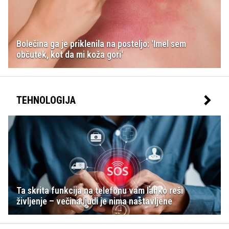
Bolečina ga je priklenila na posteljo: 'Imel sem
občutek, kot da mi koža gori'
TEHNOLOGIJA
Ta skrita funkcija na telefonu vam lahko reši
življenje – večina ljudi je nima nastavljene