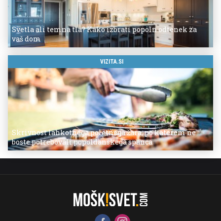
Svetla ali temna tla? Kako izbrati popoln odtenek za
vaš dom
VIZITA.SI
Skrivnost lahkotnega poletnega žara, po katerem ne
boste potrebovali popoldanskega spanca