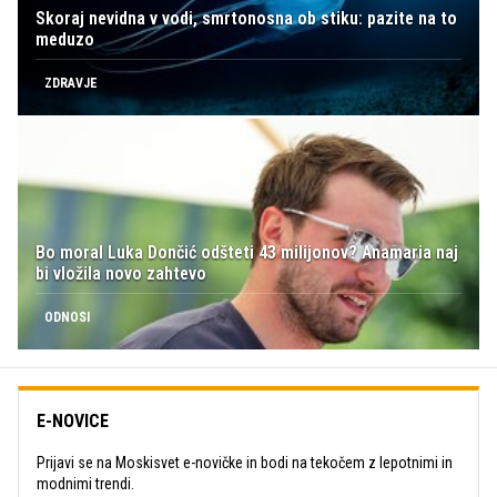
Skoraj nevidna v vodi, smrtonosna ob stiku: pazite na to
meduzo
ZDRAVJE
Bo moral Luka Dončić odšteti 43 milijonov? Anamaria naj
bi vložila novo zahtevo
ODNOSI
E-NOVICE
Prijavi se na Moskisvet e-novičke in bodi na tekočem z lepotnimi in
modnimi trendi.