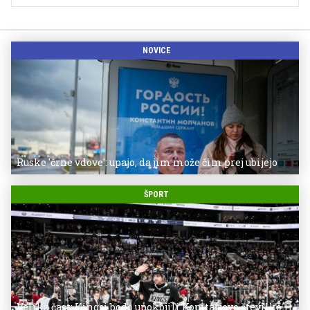
NOVICE
Ruske 'črne vdove': upajo, da jim može čim prej ubijejo
ŠPORT
Velika čast: Kingsi bodo upokojili Kopitarjevo številko 11