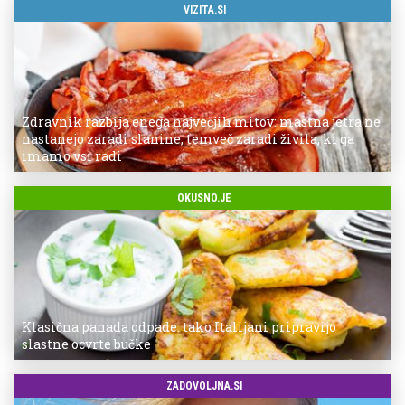
VIZITA.SI
Zdravnik razbija enega največjih mitov: mastna jetra ne
nastanejo zaradi slanine, temveč zaradi živila, ki ga
imamo vsi radi
OKUSNO.JE
Klasična panada odpade: tako Italijani pripravijo
slastne ocvrte bučke
ZADOVOLJNA.SI