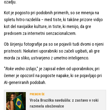
ozadju.
Kot je pogosto pri podobnih primerih, so se mnenja na
spletu hitro razdelila – med tiste, ki takšne prizore vidijo
kot del navijaške kulture, in tiste, ki menijo, da gre
predvsem za internetni senzacionalizem.
Ob širjenju fotografije pa so se pojavili tudi dvomi o njeni
pristnosti. Nekateri uporabniki so začeli ugibati, ali gre
morda za sliko, ustvarjeno z umetno inteligenco.
"
Roke vedno izdajo
," je zapisal eden od uporabnikov, pri
čemer je opozoril na pogoste napake, ki se pojavljajo pri
AI-generiranih podobah.
PREBERI ŠE
Vroča Brazilka navdušila: z zastavo v roki
razvnela oboževalce