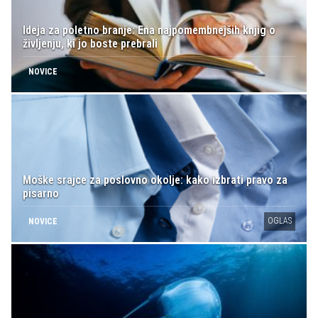
Ideja za poletno branje: Ena najpomembnejših knjig o
življenju, ki jo boste prebrali
NOVICE
Moške srajce za poslovno okolje: kako izbrati pravo za
pisarno
OGLAS
NOVICE