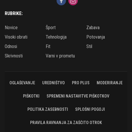
RUBRIKE:
Novice
Šport
Zabava
Visoki obrati
Tehnologija
Potovanja
Odnosi
Fit
Stil
Skrivnosti
Varni v prometu
OGLAŠEVANJE
UREDNIŠTVO
PRO PLUS
MODERIRANJE
PIŠKOTKI
SPREMENI NASTAVITVE PIŠKOTKOV
POLITIKA ZASEBNOSTI
SPLOŠNI POGOJI
PRAVILA RAVNANJA ZA ZAŠČITO OTROK