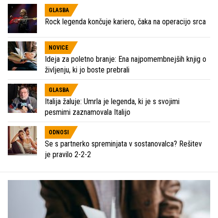
GLASBA
Rock legenda končuje kariero, čaka na operacijo srca
NOVICE
Ideja za poletno branje: Ena najpomembnejših knjig o
življenju, ki jo boste prebrali
GLASBA
Italija žaluje: Umrla je legenda, ki je s svojimi
pesmimi zaznamovala Italijo
ODNOSI
Se s partnerko spreminjata v sostanovalca? Rešitev
je pravilo 2-2-2