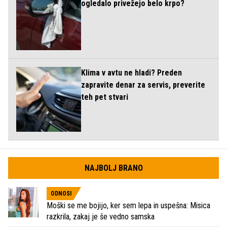
ogledalo privežejo belo krpo?
Klima v avtu ne hladi? Preden
zapravite denar za servis, preverite
teh pet stvari
NAJBOLJ BRANO
ODNOSI
Moški se me bojijo, ker sem lepa in uspešna: Misica
razkrila, zakaj je še vedno samska