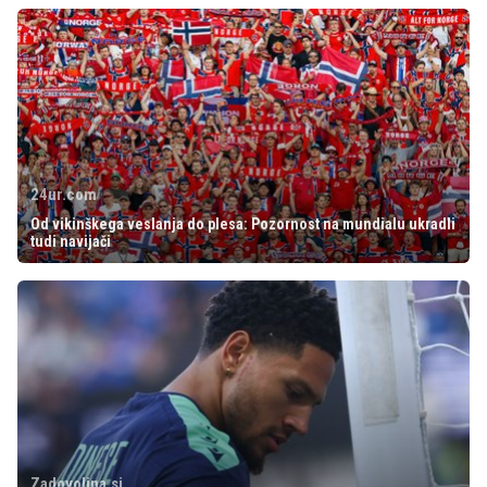
24ur.com
Od vikinškega veslanja do plesa: Pozornost na mundialu ukradli
tudi navijači
Zadovoljna.si