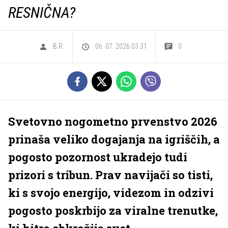
RESNIČNA?
B.R.
06. 07. 2026 03.31
0
Svetovno nogometno prvenstvo 2026
prinaša veliko dogajanja na igriščih, a
pogosto pozornost ukradejo tudi
prizori s tribun. Prav navijači so tisti,
ki s svojo energijo, videzom in odzivi
pogosto poskrbijo za viralne trenutke,