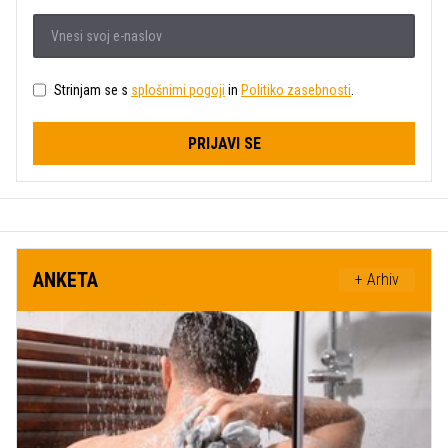
Strinjam se s
splošnimi pogoji
in
Politiko zasebnosti
.
PRIJAVI SE
ANKETA
+ Arhiv