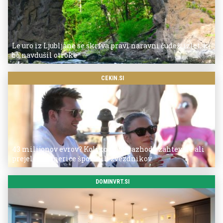
Le uro iz Ljubljane se skriva pravi naravni čudež: izlet, ki
bo navdušil otroke
CEKIN.SI
43 milijonov evrov? Koliko so po razhodu zahtevale ali
prejele partnerice športnih zvezdnikov
DOMINVRT.SI