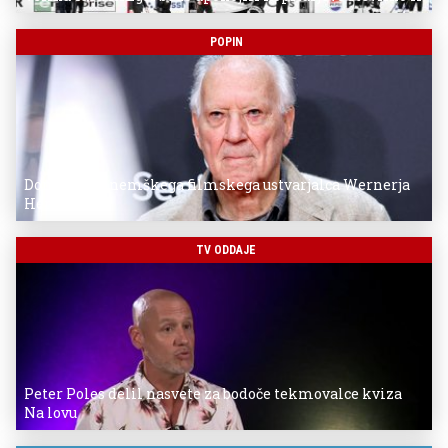
POPIN
Donostia za nemškega filmskega ustvarjalca Wernerja
Herzoga
TV ODDAJE
Peter Poles delil nasvete za bodoče tekmovalce kviza
Na lovu