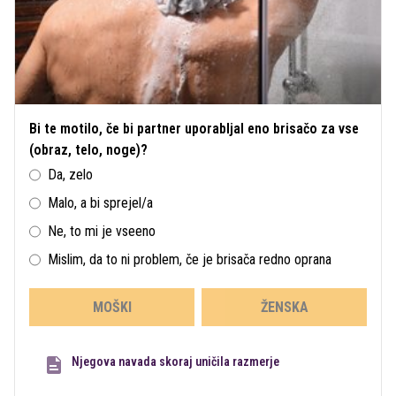
Bi te motilo, če bi partner uporabljal eno brisačo za vse
(obraz, telo, noge)?
Da, zelo
Malo, a bi sprejel/a
Ne, to mi je vseeno
Mislim, da to ni problem, če je brisača redno oprana
MOŠKI
ŽENSKA
Njegova navada skoraj uničila razmerje