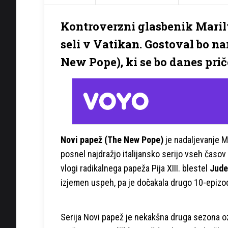
Kontroverzni glasbenik Maril
seli v Vatikan. Gostoval bo na
New Pope), ki se bo danes pri
Novi papež (The New Pope)
je nadaljevanje Ml
posnel najdražjo italijansko serijo vseh časov (
vlogi radikalnega papeža Pija XIII. blestel
Jude
izjemen uspeh, pa je dočakala drugo 10-epizo
Serija Novi papež je nekakšna druga sezona oz.