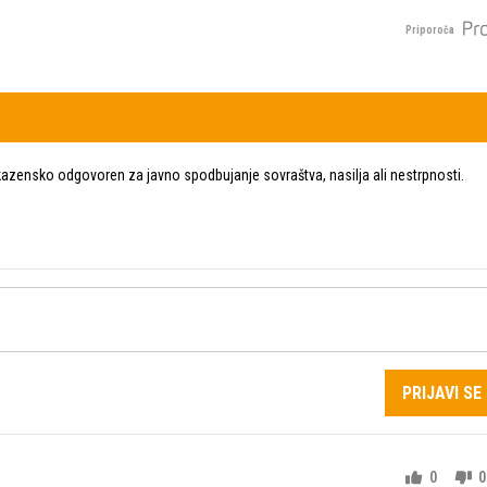
Priporoča
zensko odgovoren za javno spodbujanje sovraštva, nasilja ali nestrpnosti.
PRIJAVI SE
0
0