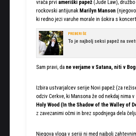
vrača prvi
ameriški papež
(Jude Law), družbo
rockovski antijunak
Marilyn Manson
(njegovo
ki redno jezi varuhe morale in šokira s koncer
PREBERI ŠE
To je najbolj seksi papež na svet
Sam pravi, da
ne verjame v Satana, niti v Bog
Izbira ustvarjalcev serije Novi papež (za reži
odziv Cerkve, ki Mansona že od nekdaj nima v 
Holy Wood (In the Shadow of the Walley of D
z zavezanimi očmi in brez spodnjega dela čelju
Njegova vloga v seriji ni med najbolj zahtevn