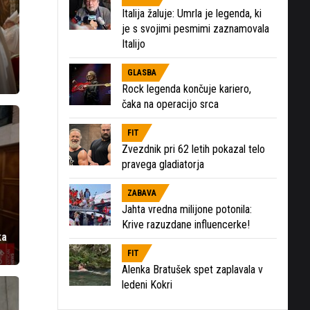
Italija žaluje: Umrla je legenda, ki
je s svojimi pesmimi zaznamovala
Italijo
GLASBA
Rock legenda končuje kariero,
čaka na operacijo srca
FIT
Zvezdnik pri 62 letih pokazal telo
pravega gladiatorja
ZABAVA
Jahta vredna milijone potonila:
Krive razuzdane influencerke!
ka
FIT
Alenka Bratušek spet zaplavala v
ledeni Kokri