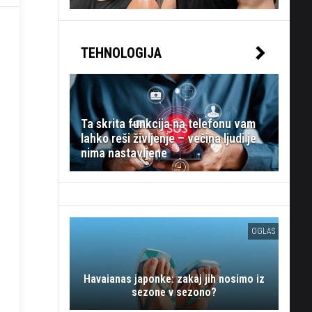
TEHNOLOGIJA
Ta skrita funkcija na telefonu vam
lahko reši življenje – večina ljudi je
nima nastavljene
OGLAS
Havaianas japonke: zakaj jih nosimo iz
sezone v sezono?