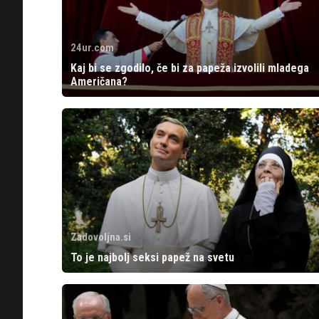
24ur.com
Kaj bi se zgodilo, če bi za papeža izvolili mladega
Američana?
Zadovoljna.si
To je najbolj seksi papež na svetu