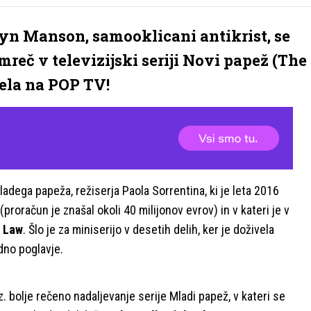
yn Manson, samooklicani antikrist, se
mreč v televizijski seriji Novi papež (The
čela na POP TV!
adega papeža, režiserja Paola Sorrentina, ki je leta 2016
proračun je znašal okoli 40 milijonov evrov) in v kateri je v
 Law
. Šlo je za miniserijo v desetih delih, ker je doživela
dno poglavje.
 bolje rečeno nadaljevanje serije Mladi papež, v kateri se