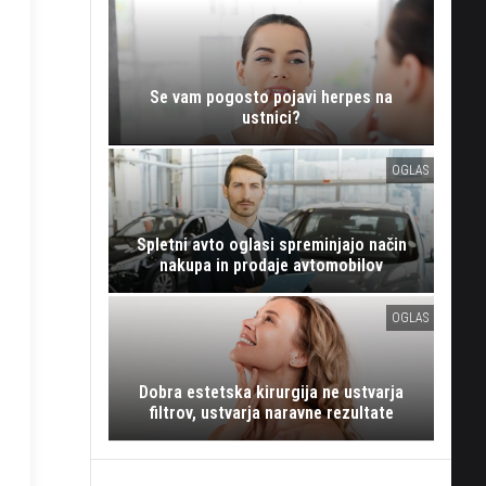
Se vam pogosto pojavi herpes na
ustnici?
OGLAS
Spletni avto oglasi spreminjajo način
nakupa in prodaje avtomobilov
OGLAS
Dobra estetska kirurgija ne ustvarja
filtrov, ustvarja naravne rezultate