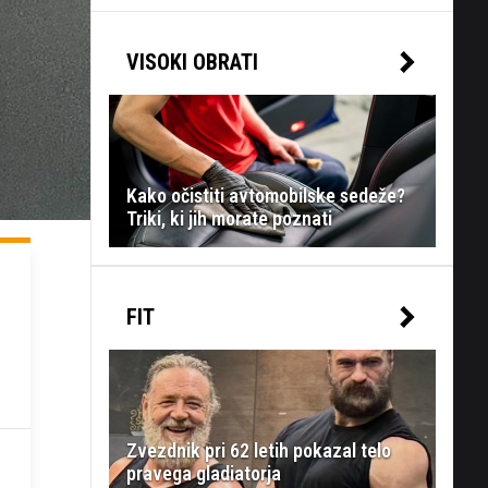
VISOKI OBRATI
Kako očistiti avtomobilske sedeže?
Triki, ki jih morate poznati
FIT
Zvezdnik pri 62 letih pokazal telo
pravega gladiatorja