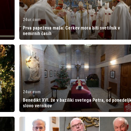
24ur.com
Prva papeževa maša: Cerkev mora biti svetilnik v
nemirnih časih
24ur.com
Benedikt XVI. že v baziliki svetega Petra, od ponedelj
slovo vernikov