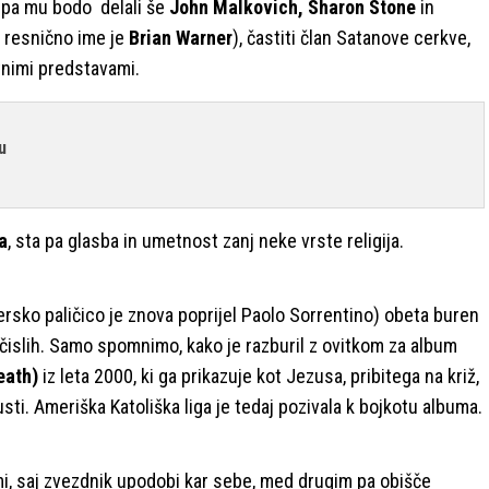
 pa mu bodo delali še
John Malkovich, Sharon Stone
in
 resnično ime je
Brian Warner
), častiti član Satanove cerkve,
tnimi predstavami.
u
a
, sta pa glasba in umetnost zanj neke vrste religija.
sersko paličico je znova poprijel Paolo Sorrentino) obeta buren
čislih. Samo spomnimo, kako je razburil z ovitkom za album
eath)
iz leta 2000, ki ga prikazuje kot Jezusa, pribitega na križ,
sti. Ameriška Katoliška liga je tedaj pozivala k bojkotu albuma.
imi, saj zvezdnik upodobi kar sebe, med drugim pa obišče