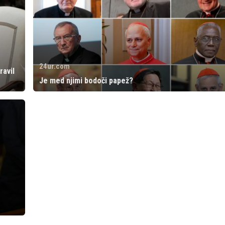
24ur.com
ravil
Je med njimi bodoči papež?