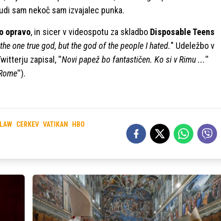
l tudi sam nekoč sam izvajalec punka.
o opravo
, in sicer v videospotu za skladbo
Disposable Teens
d the one true god, but the god of the people I hated.
" Udeležbo v
witterju zapisal, ''
Novi papež bo fantastičen. Ko si v Rimu ...
''
 Rome
'').
 LAW
CERKEV
VATIKAN
HBO