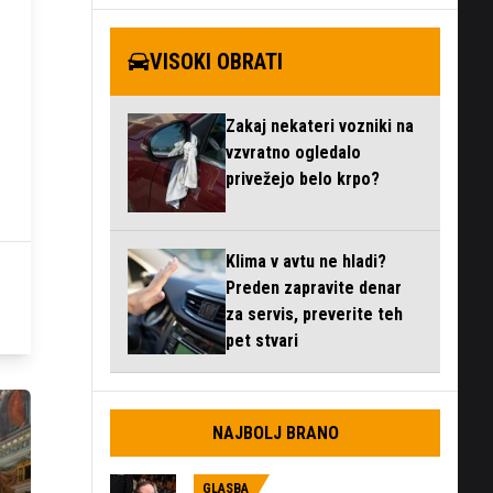
VISOKI OBRATI
Zakaj nekateri vozniki na
vzvratno ogledalo
privežejo belo krpo?
Klima v avtu ne hladi?
Preden zapravite denar
za servis, preverite teh
pet stvari
NAJBOLJ BRANO
GLASBA