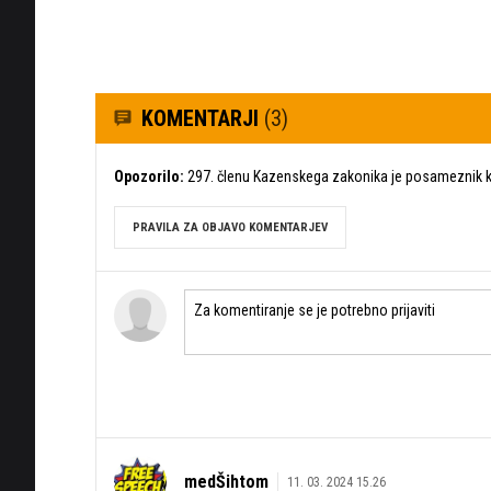
KOMENTARJI
(3)
Opozorilo:
297. členu Kazenskega zakonika je posameznik ka
PRAVILA ZA OBJAVO KOMENTARJEV
medŠihtom
11. 03. 2024 15.26