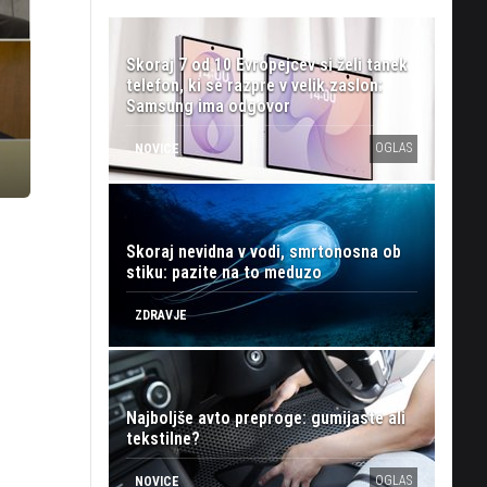
Skoraj 7 od 10 Evropejcev si želi tanek
telefon, ki se razpre v velik zaslon:
Samsung ima odgovor
OGLAS
NOVICE
Skoraj nevidna v vodi, smrtonosna ob
stiku: pazite na to meduzo
ZDRAVJE
Najboljše avto preproge: gumijaste ali
tekstilne?
OGLAS
NOVICE