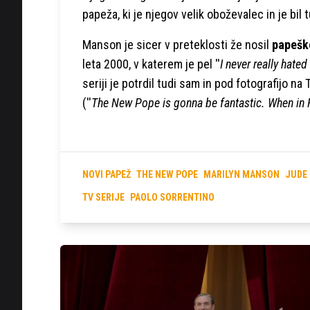
papeža, ki je njegov velik oboževalec in je bi
Manson je sicer v preteklosti že nosil
papešk
leta 2000, v katerem je pel ''
I never really hate
seriji je potrdil tudi sam in pod fotografijo na T
(''
The New Pope is gonna be fantastic. When in
NOVI PAPEŽ
THE NEW POPE
MARILYN MANSON
JUDE
TV SERIJE
PAOLO SORRENTINO