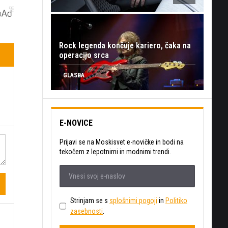
Rock legenda končuje kariero, čaka na
operacijo srca
GLASBA
E-NOVICE
Prijavi se na Moskisvet e-novičke in bodi na
tekočem z lepotnimi in modnimi trendi.
Strinjam se s
splošnimi pogoji
in
Politiko
zasebnosti
.