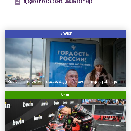
Njegova navada skoraj uničila razmerje
NOVICE
Ruske 'črne vdove': upajo, da jim može čim prej ubijejo
ŠPORT