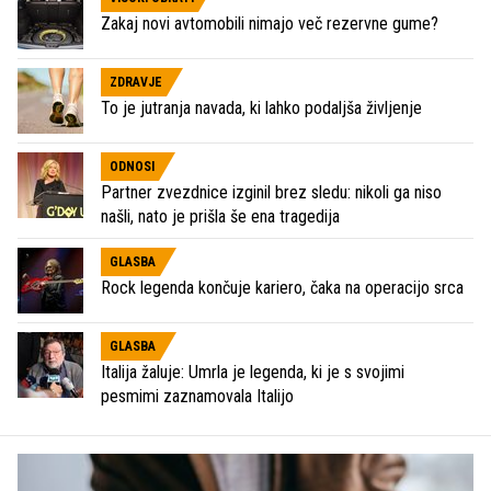
Zakaj novi avtomobili nimajo več rezervne gume?
ZDRAVJE
To je jutranja navada, ki lahko podaljša življenje
ODNOSI
Partner zvezdnice izginil brez sledu: nikoli ga niso
našli, nato je prišla še ena tragedija
GLASBA
Rock legenda končuje kariero, čaka na operacijo srca
GLASBA
Italija žaluje: Umrla je legenda, ki je s svojimi
pesmimi zaznamovala Italijo