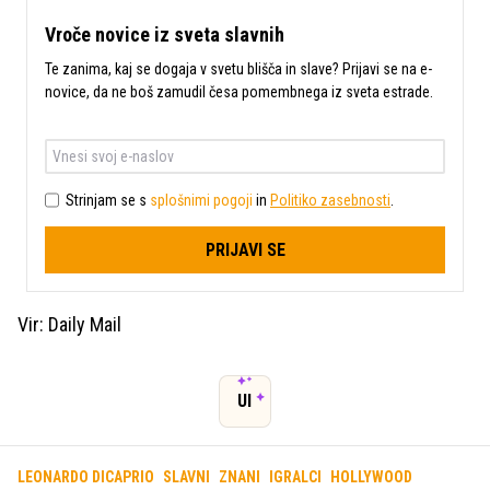
Vroče novice iz sveta slavnih
Te zanima, kaj se dogaja v svetu blišča in slave? Prijavi se na e-
novice, da ne boš zamudil česa pomembnega iz sveta estrade.
Strinjam se s
splošnimi pogoji
in
Politiko zasebnosti
.
PRIJAVI SE
Vir: Daily Mail
UI
LEONARDO DICAPRIO
SLAVNI
ZNANI
IGRALCI
HOLLYWOOD