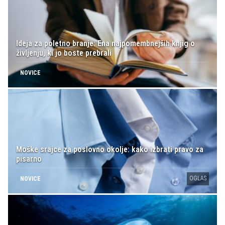
Ideja za poletno branje: Ena najpomembnejših knjig o
življenju, ki jo boste prebrali
NOVICE
Moške srajce za poslovno okolje: kako izbrati pravo za
pisarno
OGLAS
NOVICE