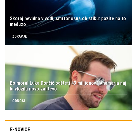
Skoraj nevidna v vodi, smrtonosna ob stiku: pazite na to
meduzo
ZDRAVJE
Bo moral Luka Dončić odšteti 43 milijonov? Anamaria naj
bi vložila novo zahtevo
ODNOSI
E-NOVICE