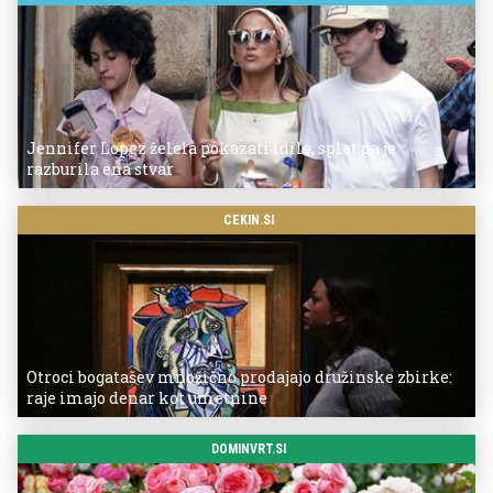
Jennifer Lopez želela pokazati idilo, splet pa je
razburila ena stvar
CEKIN.SI
Otroci bogatašev množično prodajajo družinske zbirke:
raje imajo denar kot umetnine
DOMINVRT.SI