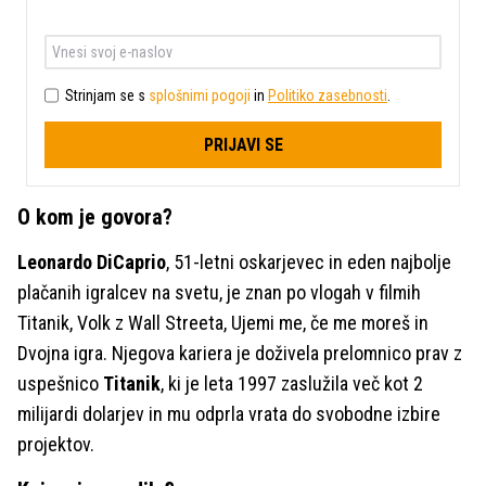
Strinjam se s
splošnimi pogoji
in
Politiko zasebnosti
.
PRIJAVI SE
O kom je govora?
Leonardo DiCaprio
, 51-letni oskarjevec in eden najbolje
plačanih igralcev na svetu, je znan po vlogah v filmih
Titanik, Volk z Wall Streeta, Ujemi me, če me moreš in
Dvojna igra. Njegova kariera je doživela prelomnico prav z
uspešnico
Titanik
, ki je leta 1997 zaslužila več kot 2
milijardi dolarjev in mu odprla vrata do svobodne izbire
projektov.