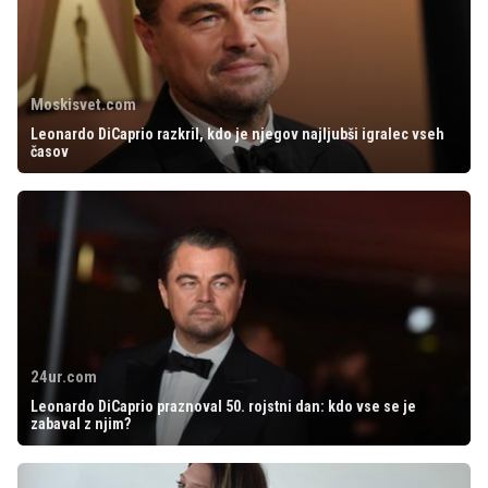
Moskisvet.com
Leonardo DiCaprio razkril, kdo je njegov najljubši igralec vseh
časov
24ur.com
Leonardo DiCaprio praznoval 50. rojstni dan: kdo vse se je
zabaval z njim?