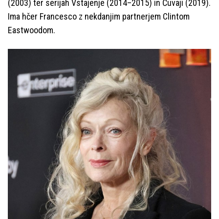
(2003) ter serijah Vstajenje (2014–2015) in Čuvaji (2019).
Ima hčer Francesco z nekdanjim partnerjem Clintom
Eastwoodom.