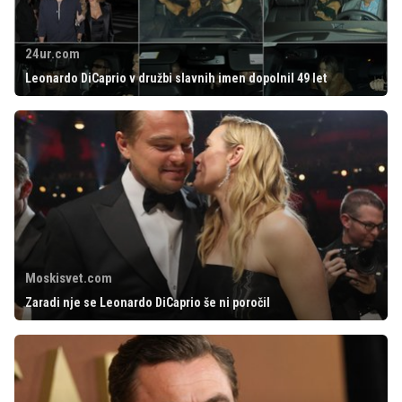
24ur.com
Leonardo DiCaprio v družbi slavnih imen dopolnil 49 let
Moskisvet.com
Zaradi nje se Leonardo DiCaprio še ni poročil