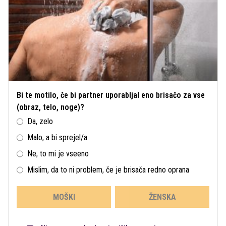
Bi te motilo, če bi partner uporabljal eno brisačo za vse
(obraz, telo, noge)?
Da, zelo
Malo, a bi sprejel/a
Ne, to mi je vseeno
Mislim, da to ni problem, če je brisača redno oprana
MOŠKI
ŽENSKA