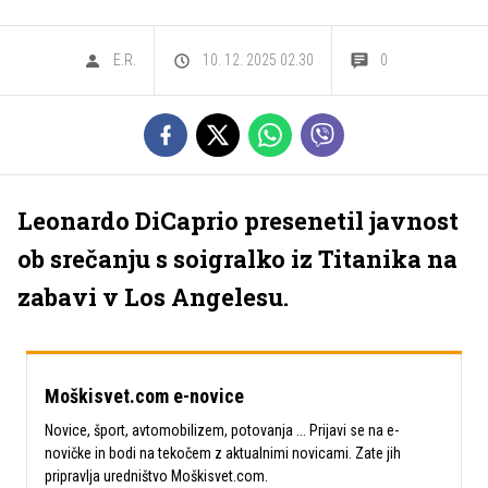
E.R.
10. 12. 2025 02.30
0
Leonardo DiCaprio presenetil javnost
ob srečanju s soigralko iz Titanika na
zabavi v Los Angelesu.
Moškisvet.com e-novice
Novice, šport, avtomobilizem, potovanja ... Prijavi se na e-
novičke in bodi na tekočem z aktualnimi novicami. Zate jih
pripravlja uredništvo Moškisvet.com.