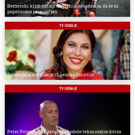
Bezzecchi kljub zmagi na treningu opozarja, da še ni
popolnoma pripravljen
TV ODDAJE
Začelo se je snemanje 13. sezone Kmetije!
TV ODDAJE
Peter Poles delil nasvete za bodoče tekmovalce kviza