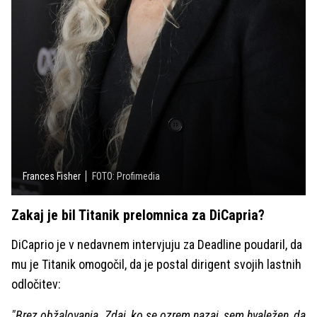
Frances Fisher
FOTO: Profimedia
Zakaj je bil Titanik prelomnica za DiCapria?
DiCaprio je v nedavnem intervjuju za Deadline poudaril, da
mu je Titanik omogočil, da je postal dirigent svojih lastnih
odločitev:
"Brez obžalovanja. Zdaj, ko se ozrem nazaj, sem hvaležen, da