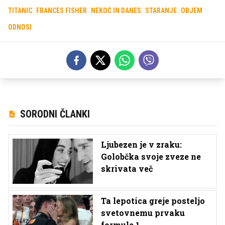
TITANIC
FRANCES FISHER
NEKOČ IN DANES
STARANJE
OBJEM
ODNOSI
SORODNI ČLANKI
Ljubezen je v zraku:
Golobčka svoje zveze ne
skrivata več
Ta lepotica greje posteljo
svetovnemu prvaku
formule 1