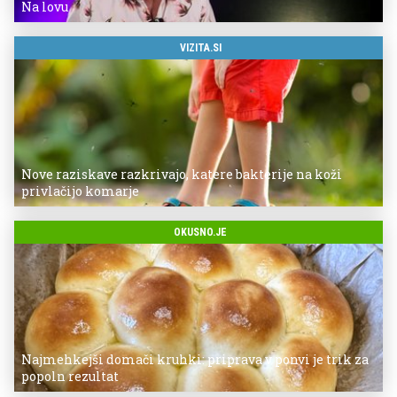
Na lovu
VIZITA.SI
Nove raziskave razkrivajo, katere bakterije na koži
privlačijo komarje
OKUSNO.JE
Najmehkejši domači kruhki: priprava v ponvi je trik za
popoln rezultat