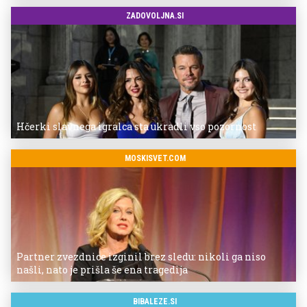
ZADOVOLJNA.SI
Hčerki slavnega igralca sta ukradli vso pozornost
MOSKISVET.COM
Partner zvezdnice izginil brez sledu: nikoli ga niso
našli, nato je prišla še ena tragedija
BIBALEZE.SI