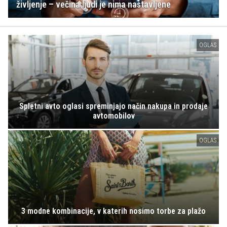
življenje – večina ljudi je nima nastavljene
OGLAS
Spletni avto oglasi spreminjajo način nakupa in prodaje
avtomobilov
OGLAS
3 modne kombinacije, v katerih nosimo torbe za plažo