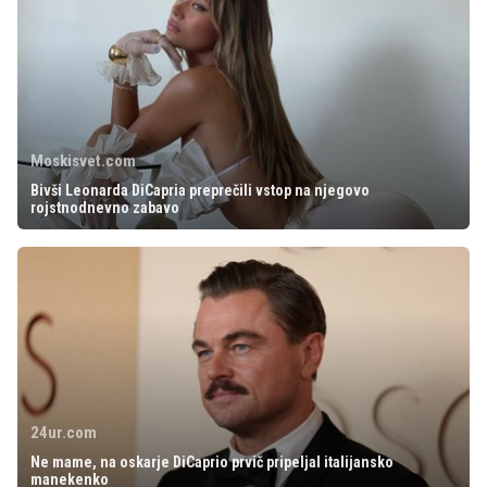
Moskisvet.com
Bivši Leonarda DiCapria preprečili vstop na njegovo
rojstnodnevno zabavo
24ur.com
Ne mame, na oskarje DiCaprio prvič pripeljal italijansko
manekenko