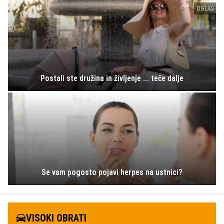
OGLAS
Postali ste družina in življenje ... teče dalje
Se vam pogosto pojavi herpes na ustnici?
VISOKI OBRATI