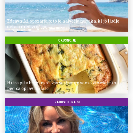
Zdravniki opozarjajo: to je največja napaka, ki jo ljudje
delajo med vročino
OKUSNO.JE
Hitra pita brez testa: vse sestavine samo zmešate in
pečica opravi ostalo
ZADOVOLJNA.SI