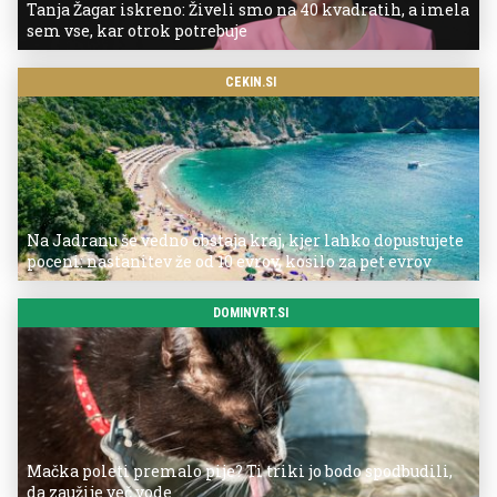
Tanja Žagar iskreno: Živeli smo na 40 kvadratih, a imela
sem vse, kar otrok potrebuje
CEKIN.SI
Na Jadranu še vedno obstaja kraj, kjer lahko dopustujete
poceni: nastanitev že od 10 evrov, kosilo za pet evrov
DOMINVRT.SI
Mačka poleti premalo pije? Ti triki jo bodo spodbudili,
da zaužije več vode