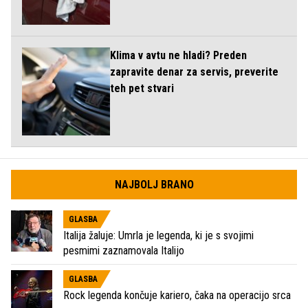
Klima v avtu ne hladi? Preden
zapravite denar za servis, preverite
teh pet stvari
NAJBOLJ BRANO
GLASBA
Italija žaluje: Umrla je legenda, ki je s svojimi
pesmimi zaznamovala Italijo
GLASBA
Rock legenda končuje kariero, čaka na operacijo srca