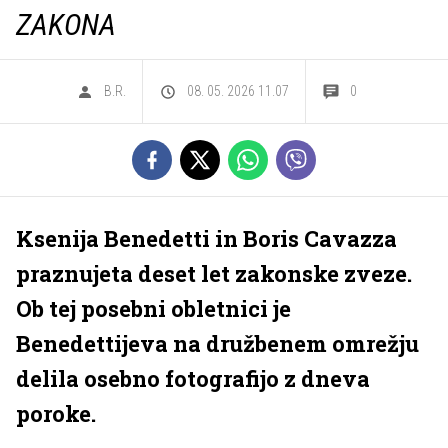
ZAKONA
B.R.
08. 05. 2026 11.07
0
Ksenija Benedetti in Boris Cavazza
praznujeta deset let zakonske zveze.
Ob tej posebni obletnici je
Benedettijeva na družbenem omrežju
delila osebno fotografijo z dneva
poroke.