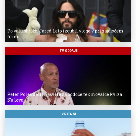
Po valu obtožb: Jared Leto izgubil vlogo v prihajajočem
filmu
TV ODDAJE
Peter Poles delil nasvete za bodoče tekmovalce kviza
Na lovu
VIZITA.SI