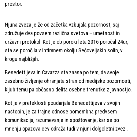
prostor.
Njuna zveza je že od začetka vzbujala pozornost, saj
združuje dva povsem različna svetova – umetnost in
državni protokol. Kot je ob poroki leta 2016 poročal 24ur,
sta se poročila v intimnem okolju Sečoveljskih solin, v
krogu najbližjih.
Benedettijeva in Cavazza sta znana po tem, da svoje
zasebno življenje ohranjata stran od medijske pozornosti,
kljub temu pa občasno delita osebne trenutke z javnostjo.
Kot je v preteklosti poudarjala Benedettijeva v svojih
nastopih, je za trajne odnose pomembna predvsem
komunikacija, razumevanje in spoštovanje, kar se po
mnenju opazovalcev odraža tudi v njuni dolgoletni zvezi.