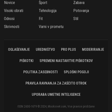
Novice
Šport
Zabava
Visoki obrati
Tehnologija
Potovanja
Odnosi
Fit
Stil
Skrivnosti
Varni v prometu
OGLAŠEVANJE
UREDNIŠTVO
PRO PLUS
MODERIRANJE
PIŠKOTKI
SPREMENI NASTAVITVE PIŠKOTKOV
POLITIKA ZASEBNOSTI
SPLOŠNI POGOJI
PRAVILA RAVNANJA ZA ZAŠČITO OTROK
UPORABA UMETNE INTELIGENCE
ISSN 2630-1679 © 2024, Moskisvet.com, Vse pravice pridržane