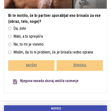
Bi te motilo, če bi partner uporabljal eno brisačo za vse
(obraz, telo, noge)?
Da, zelo
Malo, a bi sprejel/a
Ne, to mi je vseeno
Mislim, da to ni problem, če je brisača redno oprana
MOŠKI
ŽENSKA
Njegova navada skoraj uničila razmerje
NOVICE