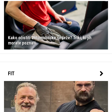
Kako očistiti avtomobilske sedeže? Triki, ki jih
morate poznati
FIT