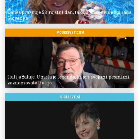
Danes praznuje 53. rojstni dan, tako dobro je videti znana
Slovenka
MOSKISVET.COM
Italija žaluje: Umrla je legenda, ki je s svojimi pesmimi
zaznamovala Italijo
BIBALEZE.SI