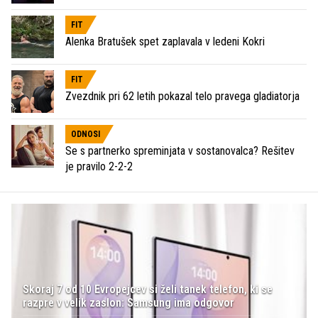
FIT
Alenka Bratušek spet zaplavala v ledeni Kokri
FIT
Zvezdnik pri 62 letih pokazal telo pravega gladiatorja
ODNOSI
Se s partnerko spreminjata v sostanovalca? Rešitev
je pravilo 2-2-2
Skoraj 7 od 10 Evropejcev si želi tanek telefon, ki se
razpre v velik zaslon: Samsung ima odgovor