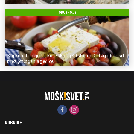
OKUSNO.JE
Kaj kuhati in jesti, ko je skoraj 40 stopinj Celzija: 5 kosil
brez prižiganja pečice
RUBRIKE: