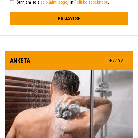
Strinjam se s
splošnimi pogoji
in
Politiko zasebnosti
.
PRIJAVI SE
ANKETA
+ Arhiv