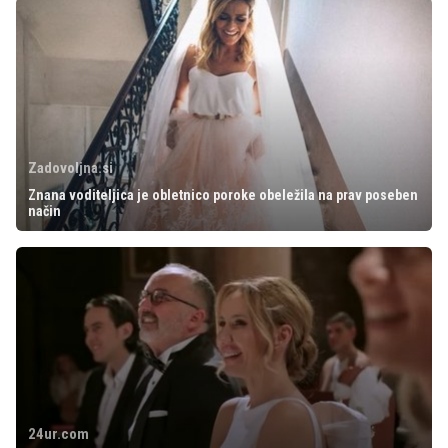
Zadovoljna.si
Znana voditeljica je obletnico poroke obeležila na prav poseben
način
24ur.com