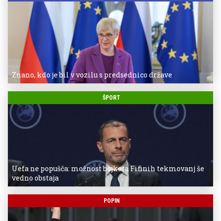
Znano, kdo je bil v vozilu s predsednico države
ŠPORT
Uefa ne popušča: možnost bojkota Fifinih tekmovanj še
vedno obstaja
POPIN