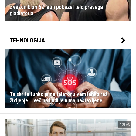
Zvezdnik pri 62 letih pokazal telo pravega
gladiatorja
TEHNOLOGIJA
Ta skrita funkcija na telefonu vam lahko reši
življenje – večina ljudi je nima nastavljene
OGLAS