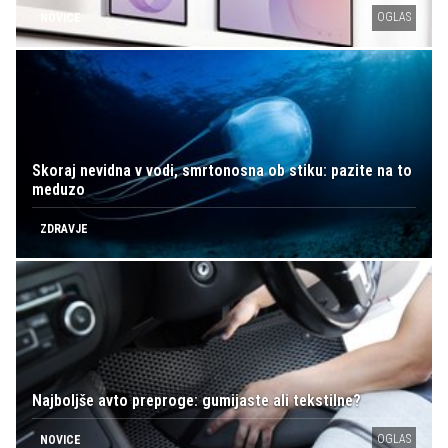
OGLAS
NOVICE
Skoraj nevidna v vodi, smrtonosna ob stiku: pazite na to
meduzo
ZDRAVJE
Najboljše avto preproge: gumijaste ali tekstilne?
OGLAS
NOVICE