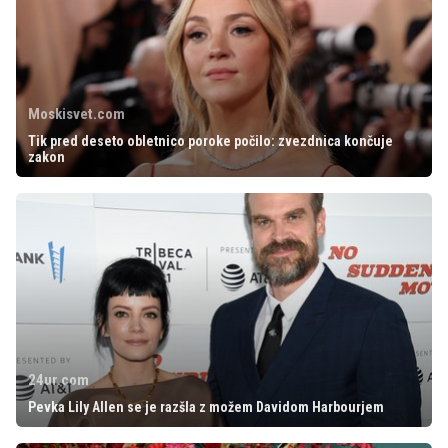
Moskisvet.com
Tik pred deseto obletnico poroke počilo: zvezdnica končuje
zakon
24ur.com
Pevka Lily Allen se je razšla z možem Davidom Harbourjem