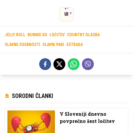
UI
JELLY ROLL
BUNNIE XO
LOČITEV
COUNTRY GLASBA
SLAVNE OSEBNOSTI
SLAVNI PARI
ESTRADA
SORODNI ČLANKI
V Sloveniji dnevno
povprečno šest ločitev