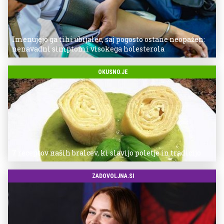
Imenujejo ga tihi ubijalec, saj pogosto ostane neopažen:
nenavadni simptomi visokega holesterola
OKUSNO.JE
7 receptov naših bralcev, ki slavijo poletje in tradicijo
ZADOVOLJNA.SI