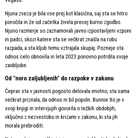
Njuna zveza je bila vse prej kot klasična, saj sta se hitro
poročila in že od začetka živela precej burno zgodbo.
Njuno razmerje so zaznamovali javno izpostavljeni vzponi
in padci, skozi katere sta se večkrat znašla na robu
razpada, a sta kljub temu vztrajala skupaj. Pozneje sta
odnos celo obnovila in leta 2023 ponovno potrdila svoje
zaobljube.
Od "noro zaljubljenih" do razpoke v zakonu
Čeprav sta v javnosti pogosto delovala enotno, sta sama
večkrat priznala, da odnos ni bil popoln. Bunnie Xo je v
svoji knjigi in intervjujih govorila o težkih obdobjih,
vključno z nezvestobo in krizami v zakonu, ki sta jih
morala prebroditi.