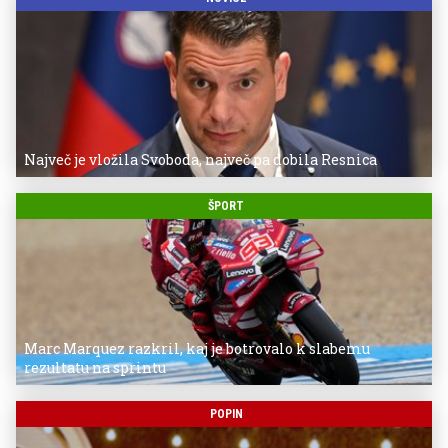
Največ je vložila Svoboda, največ pa dobila Resnica
ŠPORT
Marc Marquez razkril, kaj je botrovalo k slabemu
rezultatu na sprintu
POPIN