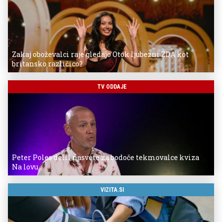
Zakaj oboževalci raje gledajo Otok ljubezni ZDA kot
britansko različico?
TV ODDAJE
Peter Poles delil nasvete za bodoče tekmovalce kviza
Na lovu
VIZITA.SI