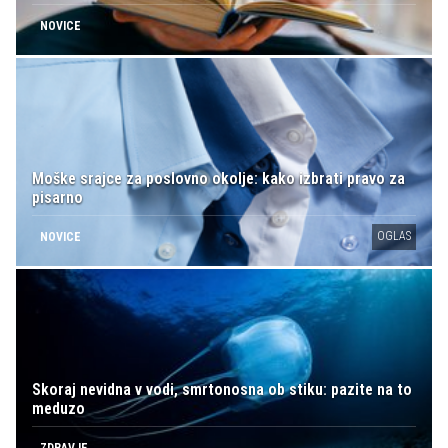
NOVICE
Moške srajce za poslovno okolje: kako izbrati pravo za
pisarno
OGLAS
NOVICE
Skoraj nevidna v vodi, smrtonosna ob stiku: pazite na to
meduzo
ZDRAVJE