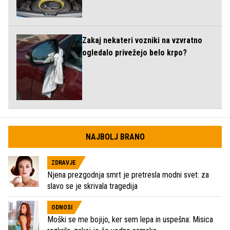
Zakaj nekateri vozniki na vzvratno
ogledalo privežejo belo krpo?
NAJBOLJ BRANO
ZDRAVJE
Njena prezgodnja smrt je pretresla modni svet: za
slavo se je skrivala tragedija
ODNOSI
Moški se me bojijo, ker sem lepa in uspešna: Misica