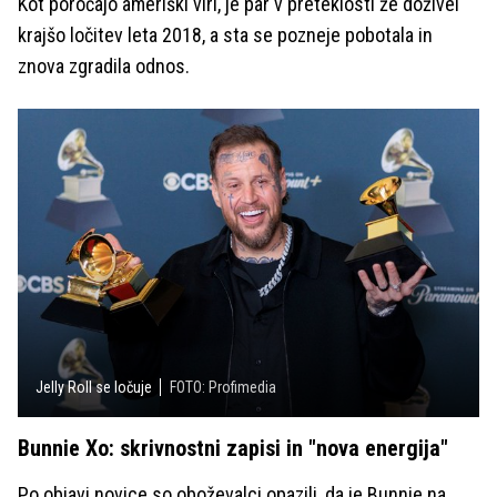
Kot poročajo ameriški viri, je par v preteklosti že doživel
krajšo ločitev leta 2018, a sta se pozneje pobotala in
znova zgradila odnos.
Jelly Roll se ločuje
FOTO: Profimedia
Bunnie Xo: skrivnostni zapisi in "nova energija"
Po objavi novice so oboževalci opazili, da je Bunnie na