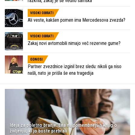
razkrila, zakaj je še vedno samska
VISOKI OBRATI
Ali veste, kakšen pomen ima Mercedesova zvezda?
VISOKI OBRATI
Zakaj novi avtomobili nimajo več rezervne gume?
ODNOSI
Partner zvezdnice izginil brez sledu: nikoli ga niso
našli, nato je prišla še ena tragedija
Ideja za poletno branje: Ena najpomembnejših knjig o
življenju, ki jo boste prebrali