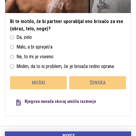
Bi te motilo, če bi partner uporabljal eno brisačo za vse
(obraz, telo, noge)?
Da, zelo
Malo, a bi sprejel/a
Ne, to mi je vseeno
Mislim, da to ni problem, če je brisača redno oprana
MOŠKI
ŽENSKA
Njegova navada skoraj uničila razmerje
NOVICE