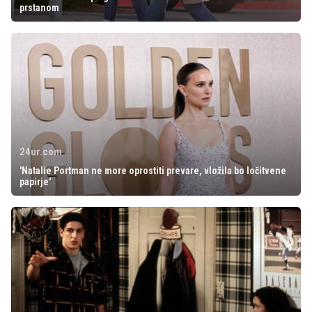
prstanom
24ur.com
'Natalie Portman ne more oprostiti prevare, vložila bo ločitvene
papirje'