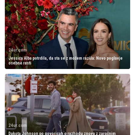
24ur.com
Jessica Alba potrdila, da sta se z možem razšla: Novo poglavje
osebne rasti
24ur.com
Dakota Johnson po govoricah o razhodu znova z zaročnim