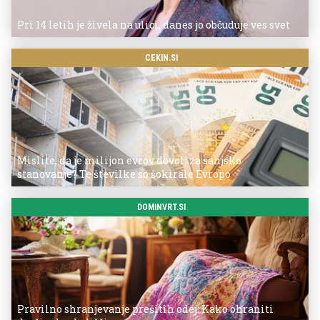
Pri 14 letih je živela na ulici, danes jo občuduje ves svet
CEKIN.SI
Mislite, da je milijon evrov dovolj za sanjsko
stanovanje? Te številke so šokirale Evropo
DOMINVRT.SI
Pravilno shranjevanje prešitih odej: Kako ohraniti