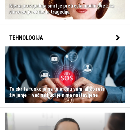
Njena prezgodnja smrt je pretresla modni svet: za
slavo se je skrivala tragedija
TEHNOLOGIJA
Ta skrita funkcija na telefonu vam lahko reši
življenje – večina ljudi je nima nastavljene