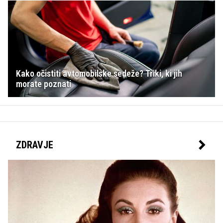
Kako očistiti avtomobilske sedeže? Triki, ki jih
morate poznati
ZDRAVJE