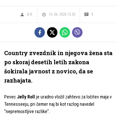
B.R.
16. 06. 2026 10.35
0
Country zvezdnik in njegova žena sta
po skoraj desetih letih zakona
šokirala javnost z novico, da se
razhajata.
Pevec
Jelly Roll
je uradno vložil zahtevo za ločitev maja v
Tennesseeju, pri čemer naj bi kot razlog navedel
"nepremostljive razlike".