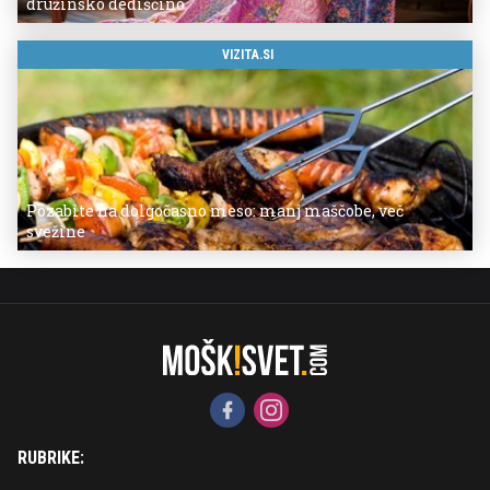
družinsko dediščino
VIZITA.SI
Pozabite na dolgočasno meso: manj maščobe, več
svežine
RUBRIKE: