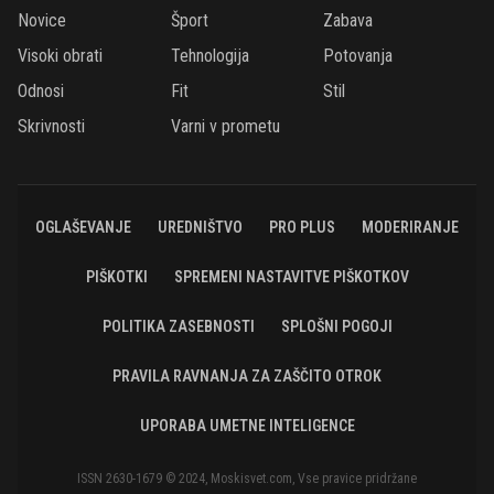
Novice
Šport
Zabava
Visoki obrati
Tehnologija
Potovanja
Odnosi
Fit
Stil
Skrivnosti
Varni v prometu
OGLAŠEVANJE
UREDNIŠTVO
PRO PLUS
MODERIRANJE
PIŠKOTKI
SPREMENI NASTAVITVE PIŠKOTKOV
POLITIKA ZASEBNOSTI
SPLOŠNI POGOJI
PRAVILA RAVNANJA ZA ZAŠČITO OTROK
UPORABA UMETNE INTELIGENCE
ISSN 2630-1679 © 2024, Moskisvet.com, Vse pravice pridržane