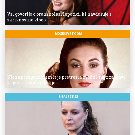
Vsi govorijo o oranžnolasi lepotici, ki navdušuje s
skrivnostno vlogo
MOSKISVET.COM
Njena prezgodnja smrt je pretresla modni svet: za slavo
se je skrivala tragedija
BIBALEZE.SI