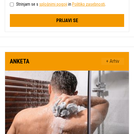
Strinjam se s
splošnimi pogoji
in
Politiko zasebnosti
.
PRIJAVI SE
ANKETA
+ Arhiv